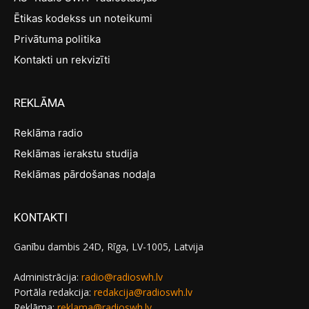
Ētikas kodekss un noteikumi
Privātuma politika
Kontakti un rekvizīti
REKLĀMA
Reklāma radio
Reklāmas ierakstu studija
Reklāmas pārdošanas nodaļa
KONTAKTI
Ganību dambis 24D, Rīga, LV-1005, Latvija
Administrācija:
radio@radioswh.lv
Portāla redakcija:
redakcija@radioswh.lv
Reklāma:
reklama@radioswh.lv