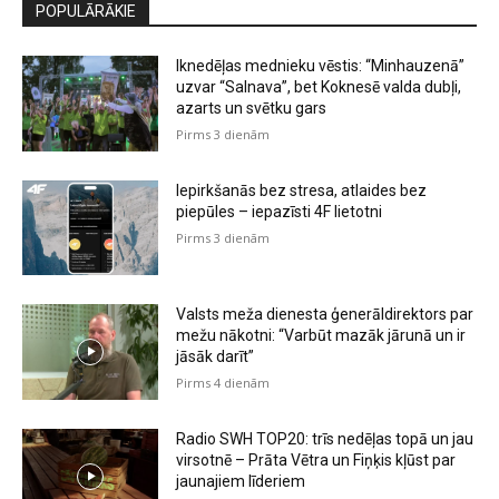
POPULĀRĀKIE
Iknedēļas mednieku vēstis: “Minhauzenā”
uzvar “Salnava”, bet Koknesē valda dubļi,
azarts un svētku gars
Pirms 3 dienām
Iepirkšanās bez stresa, atlaides bez
piepūles – iepazīsti 4F lietotni
Pirms 3 dienām
Valsts meža dienesta ģenerāldirektors par
mežu nākotni: “Varbūt mazāk jārunā un ir
jāsāk darīt”
Pirms 4 dienām
Radio SWH TOP20: trīs nedēļas topā un jau
virsotnē – Prāta Vētra un Fiņķis kļūst par
jaunajiem līderiem