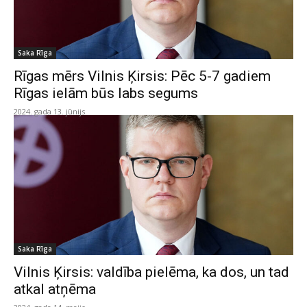
Saka Rīga
Rīgas mērs Vilnis Ķirsis: Pēc 5-7 gadiem
Rīgas ielām būs labs segums
2024. gada 13. jūnijs
Saka Rīga
Vilnis Ķirsis: valdība pielēma, ka dos, un tad
atkal atņēma