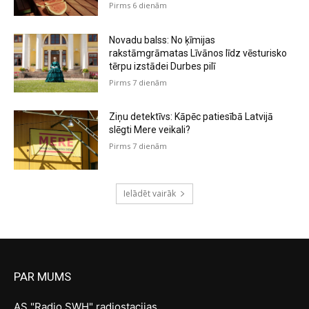
Pirms 6 dienām
Novadu balss: No ķīmijas
rakstāmgrāmatas Līvānos līdz vēsturisko
tērpu izstādei Durbes pilī
Pirms 7 dienām
Ziņu detektīvs: Kāpēc patiesībā Latvijā
slēgti Mere veikali?
Pirms 7 dienām
Ielādēt vairāk
PAR MUMS
AS "Radio SWH" radiostacijas