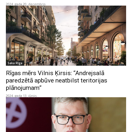
2024. gada 20. decembris
Saka Rīga
Rīgas mērs Vilnis Ķirsis: “Andrejsalā
paredzētā apbūve neatbilst teritorijas
plānojumam”
2024. gada 13. jūnijs