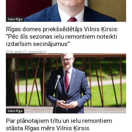
Saka Rīga
Rīgas domes priekšsēdētājs Vilnis Ķirsis:
“Pēc šīs sezonas ielu remontiem noteikti
izdarīsim secinājumus”
2024. gada 27. septembris
Saka Rīga
Par plānotajiem tiltu un ielu remontiem
stāsta Rīgas mērs Vilnis Ķirsis