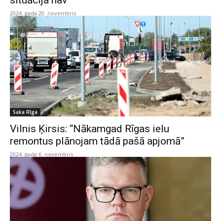
situācijā nav”
2024. gada 20. novembris
Saka Rīga
Vilnis Ķirsis: “Nākamgad Rīgas ielu
remontus plānojam tādā pašā apjomā”
2024. gada 6. novembris