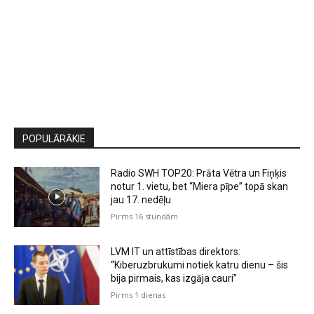
POPULĀRĀKIE
Radio SWH TOP20: Prāta Vētra un Fiņķis
notur 1. vietu, bet “Miera pīpe” topā skan
jau 17. nedēļu
Pirms 16 stundām
LVM IT un attīstības direktors:
“Kiberuzbrukumi notiek katru dienu – šis
bija pirmais, kas izgāja cauri”
Pirms 1 dienas