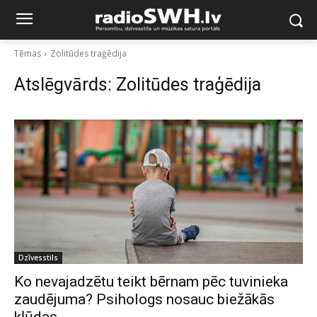
Tēmas
Zolitūdes traģēdija
Atslēgvārds:
Zolitūdes traģēdija
Dzīvesstils
Ko nevajadzētu teikt bērnam pēc tuvinieka
zaudējuma? Psihologs nosauc biežākās