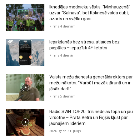
Iknedēļas mednieku vēstis: “Minhauzenā”
uzvar “Salnava”, bet Koknesē valda dubļi,
azarts un svētku gars
Pirms 4 dienām
Iepirkšanās bez stresa, atlaides bez
piepūles – iepazīsti 4F lietotni
Pirms 4 dienām
Valsts meža dienesta ģenerāldirektors par
mežu nākotni: “Varbūt mazāk jārunā un ir
jāsāk darīt”
Pirms 5 dienām
Radio SWH TOP20: trīs nedēļas topā un jau
virsotnē – Prāta Vētra un Fiņķis kļūst par
jaunajiem līderiem
2026. gada 31. jūlijs