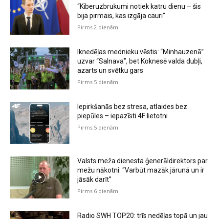
“Kiberuzbrukumi notiek katru dienu – šis
bija pirmais, kas izgāja cauri”
Pirms 2 dienām
Iknedēļas mednieku vēstis: “Minhauzenā”
uzvar “Salnava”, bet Koknesē valda dubļi,
azarts un svētku gars
Pirms 5 dienām
Iepirkšanās bez stresa, atlaides bez
piepūles – iepazīsti 4F lietotni
Pirms 5 dienām
Valsts meža dienesta ģenerāldirektors par
mežu nākotni: “Varbūt mazāk jārunā un ir
jāsāk darīt”
Pirms 6 dienām
Radio SWH TOP20: trīs nedēļas topā un jau