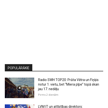
POPULĀRĀKIE
Radio SWH TOP20: Prāta Vētra un Fiņķis
notur 1. vietu, bet “Miera pīpe” topā skan
jau 17. nedēļu
Pirms 2 dienām
LVM IT un attīstības direktors: