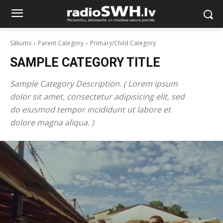
Sākums
Parent Category
Primary/Child Category
SAMPLE CATEGORY TITLE
Sample Category Description. ( Lorem ipsum
dolor sit amet, consectetur adipisicing elit, sed
do eiusmod tempor incididunt ut labore et
dolore magna aliqua. )