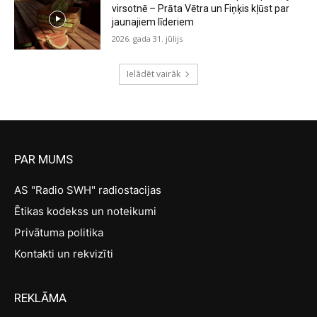
virsotnē – Prāta Vētra un Fiņķis kļūst par
jaunajiem līderiem
2026. gada 31. jūlijs
Ielādēt vairāk
PAR MUMS
AS "Radio SWH" radiostacijas
Ētikas kodekss un noteikumi
Privātuma politika
Kontakti un rekvizīti
REKLĀMA