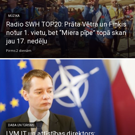
MŪZIKA
Radio SWH TOP20: Prāta Vētra un Fiņķis
notur 1. vietu, bet “Miera pīpe” topā skan
jau 17. nedēļu
Pirms 2 dienām
DABA UN TŪRISMS
LVM IT un attīstības direktors: