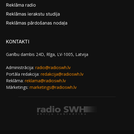
Reklāma radio
Reklāmas ierakstu studija
Reklāmas pārdošanas nodaļa
KONTAKTI
Ganību dambis 24D, Rīga, LV-1005, Latvija
Administrācija:
radio@radioswh.lv
Portāla redakcija:
redakcija@radioswh.lv
Reklāma:
reklama@radioswh.lv
Mārketings:
marketings@radioswh.lv