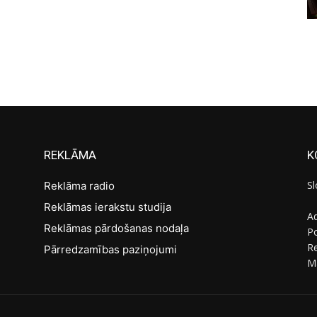
REKLĀMA
K
Sl
Reklāma radio
Reklāmas ierakstu studija
Ad
Reklāmas pārdošanas nodaļa
Po
R
Pārredzamības paziņojumi
M