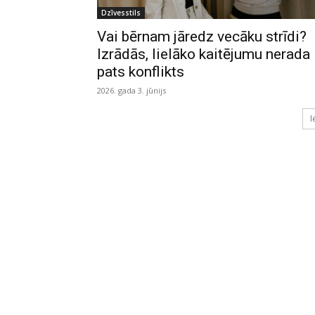
Dzīvesstils
Vai bērnam jāredz vecāku strīdi?
Izrādās, lielāko kaitējumu nerada
pats konflikts
2026. gada 3. jūnijs
I