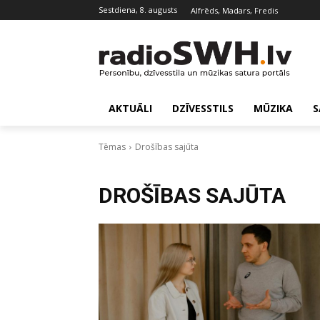
sestdiena, 8. augusts
Alfrēds, Madars, Fredis
AKTUĀLI
DZĪVESSTILS
MŪZIKA
S
Tēmas
Drošības sajūta
DROŠĪBAS SAJŪTA