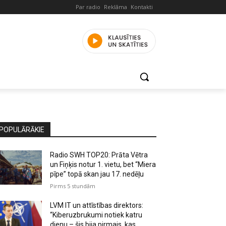
Par radio
Reklāma
Kontakti
POPULĀRĀKIE
Radio SWH TOP20: Prāta Vētra
un Fiņķis notur 1. vietu, bet “Miera
pīpe” topā skan jau 17. nedēļu
Pirms 5 stundām
LVM IT un attīstības direktors:
“Kiberuzbrukumi notiek katru
dienu – šis bija pirmais, kas