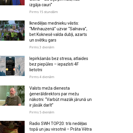
izgāja cauri”
Pirms 15 stundām
Iknedēļas mednieku vēstis:
“Minhauzenā” uzvar “Salnava”,
bet Koknesē valda dubļi, azarts
un svētku gars
Pirms 3 dienām
Iepirkšanās bez stresa, atlaides
bez piepūles – iepazīsti 4F
lietotni
Pirms 4 dienām
Valsts meža dienesta
ģenerāldirektors par mežu
nākotni: “Varbūt mazāk jārunā un
ir jāsāk darīt”
Pirms 5 dienām
Radio SWH TOP20: trīs nedēļas
topā un jau virsotnē – Prāta Vētra