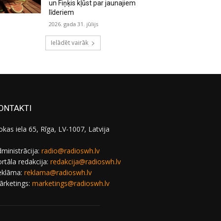
un Fiņķis kļūst par jaunajiem
līderiem
2026. gada 31. jūlijs
Ielādēt vairāk
ONTAKTI
okas iela 65, Rīga, LV-1007, Latvija
ministrācija:
radio@radioswh.lv
rtāla redakcija:
redakcija@radioswh.lv
eklāma:
reklama@radioswh.lv
ārketings:
marketings@radioswh.lv