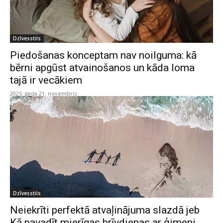
Dzīvesstils
Piedošanas konceptam nav noilguma: kā
bērni apgūst atvainošanos un kāda loma
tajā ir vecākiem
2025. gada 21. novembris
Dzīvesstils
Neiekrīti perfektā atvaļinājuma slazdā jeb
Kā pavadīt mierīgas brīvdienas ar ģimeni