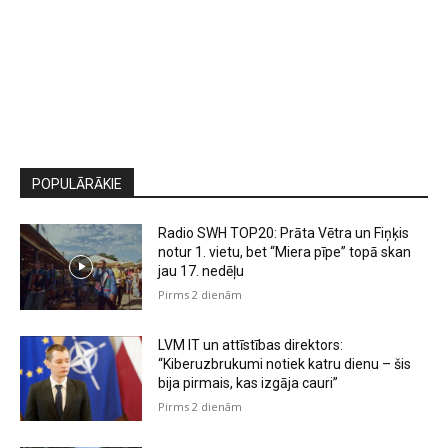
POPULĀRĀKIE
Radio SWH TOP20: Prāta Vētra un Fiņķis
notur 1. vietu, bet “Miera pīpe” topā skan
jau 17. nedēļu
Pirms 2 dienām
LVM IT un attīstības direktors:
“Kiberuzbrukumi notiek katru dienu – šis
bija pirmais, kas izgāja cauri”
Pirms 2 dienām