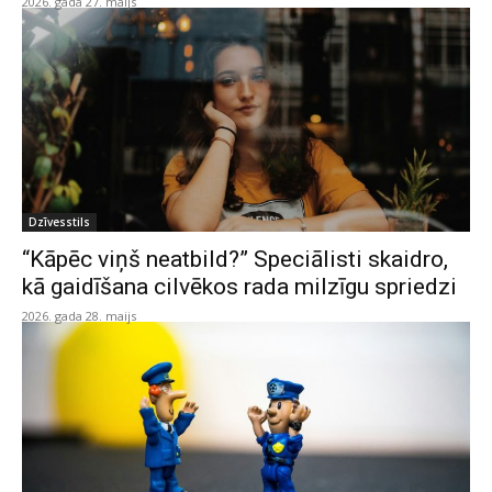
2026. gada 27. maijs
Dzīvesstils
“Kāpēc viņš neatbild?” Speciālisti skaidro,
kā gaidīšana cilvēkos rada milzīgu spriedzi
2026. gada 28. maijs