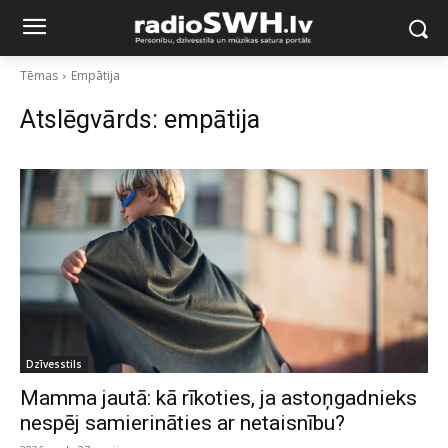
Tēmas
Empātija
Atslēgvārds:
empātija
Dzīvesstils
Mamma jautā: kā rīkoties, ja astoņgadnieks
nespēj samierināties ar netaisnību?