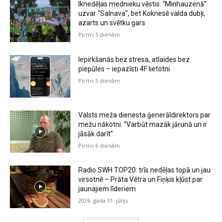
Iknedēļas mednieku vēstis: “Minhauzenā”
uzvar “Salnava”, bet Koknesē valda dubļi,
azarts un svētku gars
Pirms 5 dienām
Iepirkšanās bez stresa, atlaides bez
piepūles – iepazīsti 4F lietotni
Pirms 5 dienām
Valsts meža dienesta ģenerāldirektors par
mežu nākotni: “Varbūt mazāk jārunā un ir
jāsāk darīt”
Pirms 6 dienām
Radio SWH TOP20: trīs nedēļas topā un jau
virsotnē – Prāta Vētra un Fiņķis kļūst par
jaunajiem līderiem
2026. gada 31. jūlijs