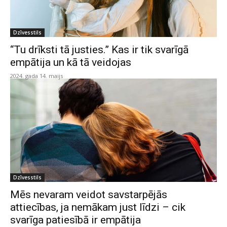
Dzīvesstils
“Tu drīksti tā justies.” Kas ir tik svarīgā
empātija un kā tā veidojas
2024. gada 14. maijs
Dzīvesstils
Mēs nevaram veidot savstarpējās
attiecības, ja nemākam just līdzi – cik
svarīga patiesībā ir empātija