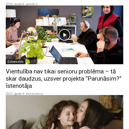
2026. gada 8. janvāris
Dzīvesstils
Vientulība nav tikai senioru problēma – tā
skar daudzus, uzsver projekta “Parunāsim?”
īstenotāja
2025. gada 6. decembris