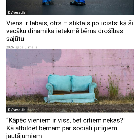
Dzīvesstils
Viens ir labais, otrs – sliktais policists: kā šī
vecāku dinamika ietekmē bērna drošības
sajūtu
2026. gada 6. maijs
Dzīvesstils
“Kāpēc vieniem ir viss, bet citiem nekas?”
Kā atbildēt bērnam par sociāli jutīgiem
jautājumiem