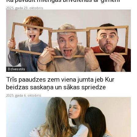
2025. gada 23. oktobris
Dzīvesstils
Trīs paaudzes zem viena jumta jeb Kur
beidzas saskaņa un sākas spriedze
2025. gada 6. oktobris