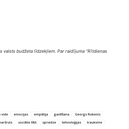
s valsts budžeta līdzekļiem. Par raidījuma “Rītdienas
ā vide
emocijas
empātija
gaidīšana
Georgs Rubenis
maršruts
sociālie tīkli
spriedze
tehnoloģijas
trauksme