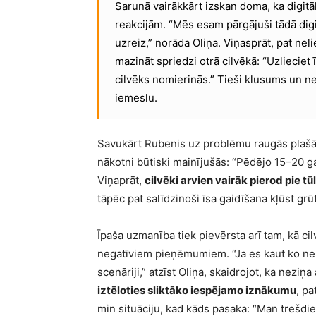
Sarunā vairākkārt izskan doma, ka digitāl
reakcijām. “Mēs esam pārgājuši tādā digi
uzreiz,” norāda Oliņa. Viņasprāt, pat nel
mazināt spriedzi otrā cilvēkā: “Uzlieciet ī
cilvēks nomierinās.” Tieši klusums un ne
iemeslu.
Savukārt Rubenis uz problēmu raugās plašāk 
nākotni būtiski mainījušās: “Pēdējo 15–20 ga
Viņaprāt,
cilvēki arvien vairāk pierod pie 
tāpēc pat salīdzinoši īsa gaidīšana kļūst gr
Īpaša uzmanība tiek pievērsta arī tam, kā ci
negatīviem pieņēmumiem. “Ja es kaut ko nezi
scenāriji,” atzīst Oliņa, skaidrojot, ka neziņ
iztēloties sliktāko iespējamo iznākumu
, pa
min situāciju, kad kāds pasaka: “Man trešdie