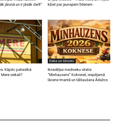
k jārunā un ir jāsāk darīt”
kļūst par jaunajiem līderiem
Daba un tūrisms
vs: Kāpēc patiesībā
Iknedēļas mednieku vēstis:
i Mere veikali?
“Minhauzens” Koknesē, iespējamā
lācene Imantā un tālšaušana Ādažos