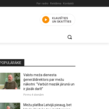
Par radio
Reklāma
Kontakti
POPULĀRĀKIE
Valsts meža dienesta
ģenerāldirektors par mežu
nākotni: “Varbūt mazāk jārunā un
ir jāsāk darīt”
Pirms 4 dienām
Mežu platība Latvijā pieaug, bet