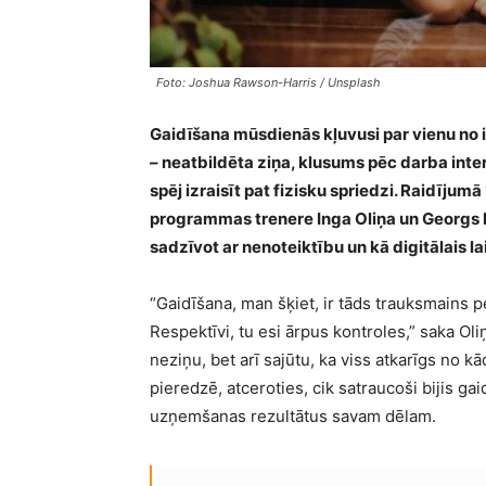
Foto: Joshua Rawson-Harris / Unsplash
Gaidīšana mūsdienās kļuvusi par vienu no
– neatbildēta ziņa, klusums pēc darba inter
spēj izraisīt pat fizisku spriedzi. Raidīju
programmas trenere Inga Oliņa un Georgs Ru
sadzīvot ar nenoteiktību un kā digitālais l
“Gaidīšana, man šķiet, ir tāds trauksmains p
Respektīvi, tu esi ārpus kontroles,” saka Oli
neziņu, bet arī sajūtu, ka viss atkarīgs no k
pieredzē, atceroties, cik satraucoši bijis gaid
uzņemšanas rezultātus savam dēlam.