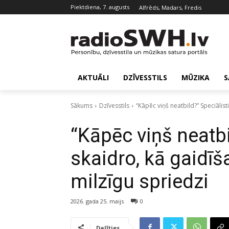
piektdiena, 7. augusts
Alfrēds, Madars, Fredis
AKTUĀLI
DZĪVESSTILS
MŪZIKA
S
Sākums
Dzīvesstils
“Kāpēc viņš neatbild?” Speciālist
“Kāpēc viņš neatbi
skaidro, kā gaidīš
milzīgu spriedzi
2026. gada 25. maijs
0
Dalīties