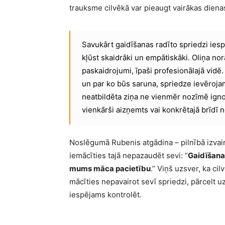
trauksme cilvēkā var pieaugt vairākas diena
Savukārt gaidīšanas radīto spriedzi iesp
kļūst skaidrāki un empātiskāki. Oliņa nor
paskaidrojumi, īpaši profesionālajā vidē.
un par ko būs saruna, spriedze ievērojam
neatbildēta ziņa ne vienmēr nozīmē ignor
vienkārši aizņemts vai konkrētajā brīdī n
Noslēgumā Rubenis atgādina – pilnībā izvair
iemācīties tajā nepazaudēt sevi: “
Gaidīšana i
mums māca pacietību
.” Viņš uzsver, ka cil
mācīties nepavairot sevī spriedzi, pārcelt 
iespējams kontrolēt.