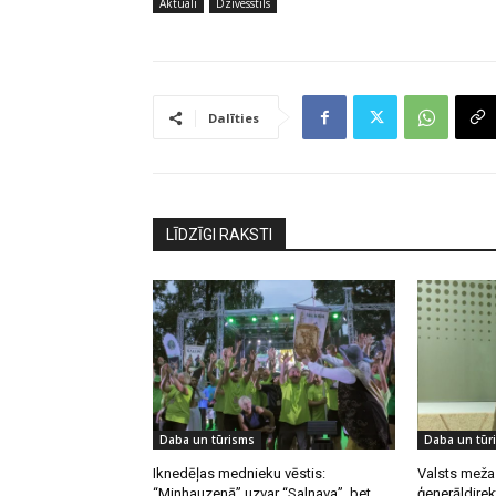
Aktuāli
Dzīvesstils
Dalīties
LĪDZĪGI RAKSTI
Daba un tūrisms
Daba un tūr
Iknedēļas mednieku vēstis:
Valsts meža
“Minhauzenā” uzvar “Salnava”, bet
ģenerāldirek