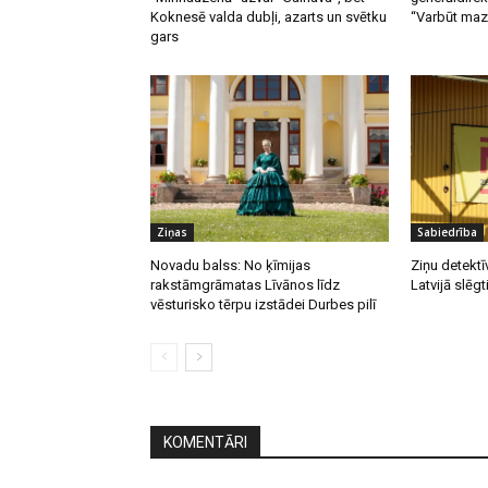
Koknesē valda dubļi, azarts un svētku
“Varbūt mazā
gars
Ziņas
Sabiedrība
Novadu balss: No ķīmijas
Ziņu detektī
rakstāmgrāmatas Līvānos līdz
Latvijā slēgt
vēsturisko tērpu izstādei Durbes pilī
KOMENTĀRI