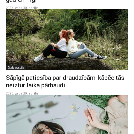
2026. gada 30. aprīlis
Dzīvesstils
Sāpīgā patiesība par draudzībām: kāpēc tās
neiztur laika pārbaudi
2026. gada 30. aprīlis