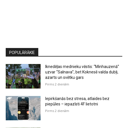
POPULĀRĀKIE
Iknedēļas mednieku vēstis: “Minhauzenā”
uzvar “Salnava”, bet Koknesē valda dubļi,
azarts un svētku gars
Pirms 2 dienām
Iepirkšanās bez stresa, atlaides bez
piepūles – iepazīsti 4F lietotni
Pirms 2 dienām