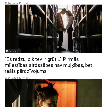
2026. gada 13. maijs
Dzīvesstils
“Es redzu, cik tev ir grūti..” Pirmās
mīlestības sirdssāpes nav muļķības, bet
reāls pārdzīvojums
2026. gada 10. maijs