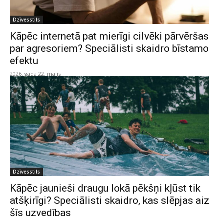
Dzīvesstils
Kāpēc internetā pat mierīgi cilvēki pārvēršas
par agresoriem? Speciālisti skaidro bīstamo
efektu
2026. gada 22. maijs
Dzīvesstils
Kāpēc jaunieši draugu lokā pēkšņi kļūst tik
atšķirīgi? Speciālisti skaidro, kas slēpjas aiz
šīs uzvedības