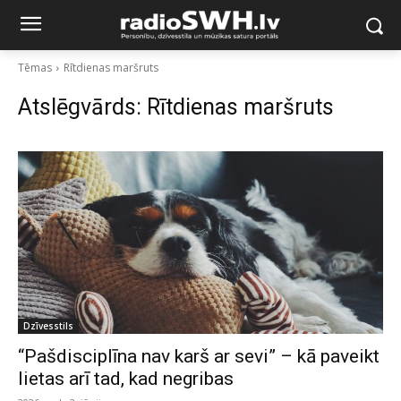
Tēmas
Rītdienas maršruts
Atslēgvārds:
Rītdienas maršruts
Dzīvesstils
“Pašdisciplīna nav karš ar sevi” – kā paveikt
lietas arī tad, kad negribas