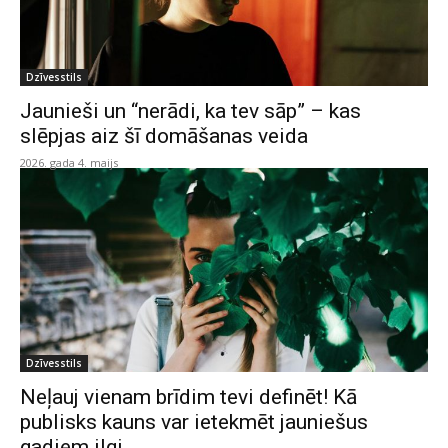
Dzīvesstils
Jaunieši un “nerādi, ka tev sāp” – kas
slēpjas aiz šī domāšanas veida
2026. gada 4. maijs
Dzīvesstils
Neļauj vienam brīdim tevi definēt! Kā
publisks kauns var ietekmēt jauniešus
gadiem ilgi