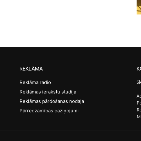
REKLĀMA
K
Sl
Reklāma radio
Reklāmas ierakstu studija
Ad
Reklāmas pārdošanas nodaļa
Po
R
Pārredzamības paziņojumi
M