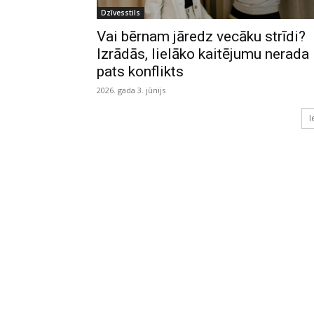
Dzīvesstils
Vai bērnam jāredz vecāku strīdi?
Izrādās, lielāko kaitējumu nerada
pats konflikts
2026. gada 3. jūnijs
I