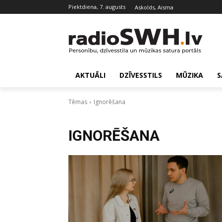
piektdiena, 7. augusts
Askolds, Aisma
AKTUĀLI
DZĪVESSTILS
MŪZIKA
S
Tēmas
Ignorēšana
IGNORĒŠANA