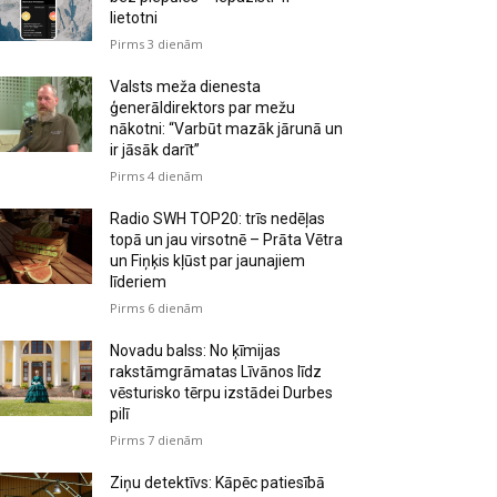
lietotni
Pirms 3 dienām
Valsts meža dienesta
ģenerāldirektors par mežu
nākotni: “Varbūt mazāk jārunā un
ir jāsāk darīt”
Pirms 4 dienām
Radio SWH TOP20: trīs nedēļas
topā un jau virsotnē – Prāta Vētra
un Fiņķis kļūst par jaunajiem
līderiem
Pirms 6 dienām
Novadu balss: No ķīmijas
rakstāmgrāmatas Līvānos līdz
vēsturisko tērpu izstādei Durbes
pilī
Pirms 7 dienām
Ziņu detektīvs: Kāpēc patiesībā