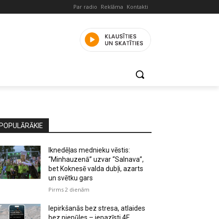
Par radio
Reklāma
Kontakti
POPULĀRĀKIE
Iknedēļas mednieku vēstis:
“Minhauzenā” uzvar “Salnava”,
bet Koknesē valda dubļi, azarts
un svētku gars
Pirms 2 dienām
Iepirkšanās bez stresa, atlaides
bez piepūles – iepazīsti 4F