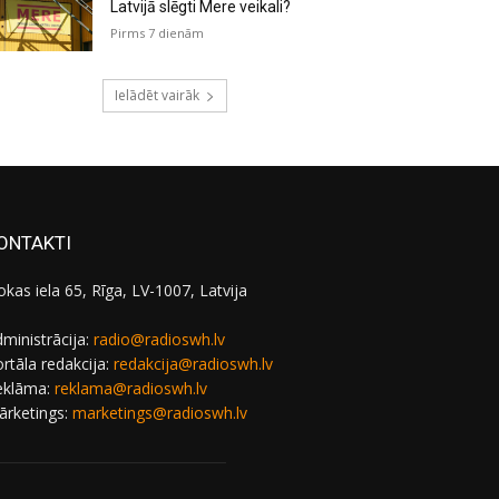
Latvijā slēgti Mere veikali?
Pirms 7 dienām
Ielādēt vairāk
ONTAKTI
okas iela 65, Rīga, LV-1007, Latvija
ministrācija:
radio@radioswh.lv
rtāla redakcija:
redakcija@radioswh.lv
eklāma:
reklama@radioswh.lv
ārketings:
marketings@radioswh.lv