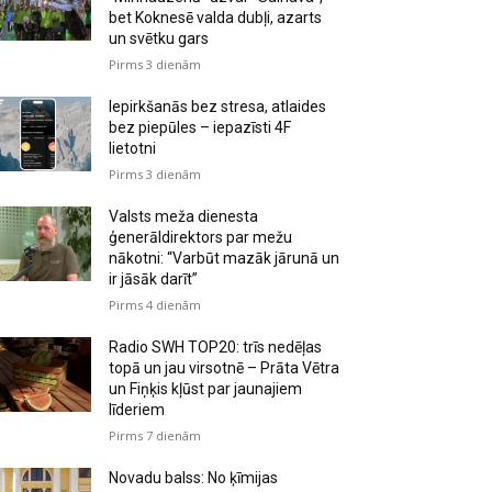
bet Koknesē valda dubļi, azarts
un svētku gars
Pirms 3 dienām
Iepirkšanās bez stresa, atlaides
bez piepūles – iepazīsti 4F
lietotni
Pirms 3 dienām
Valsts meža dienesta
ģenerāldirektors par mežu
nākotni: “Varbūt mazāk jārunā un
ir jāsāk darīt”
Pirms 4 dienām
Radio SWH TOP20: trīs nedēļas
topā un jau virsotnē – Prāta Vētra
un Fiņķis kļūst par jaunajiem
līderiem
Pirms 7 dienām
Novadu balss: No ķīmijas