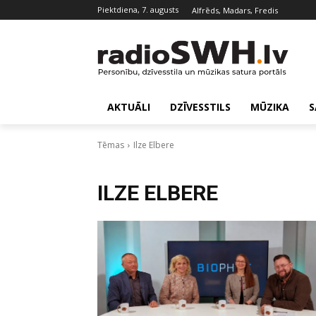
piektdiena, 7. augusts
Alfrēds, Madars, Fredis
AKTUĀLI
DZĪVESSTILS
MŪZIKA
S
Tēmas
Ilze Elbere
ILZE ELBERE