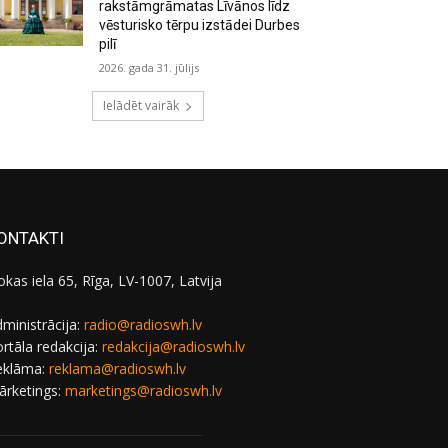
rakstāmgrāmatas Līvānos līdz
vēsturisko tērpu izstādei Durbes
pilī
2026. gada 31. jūlijs
Ielādēt vairāk
ONTAKTI
okas iela 65, Rīga, LV-1007, Latvija
ministrācija:
radio@radioswh.lv
rtāla redakcija:
redakcija@radioswh.lv
eklāma:
reklama@radioswh.lv
ārketings:
marketings@radioswh.lv