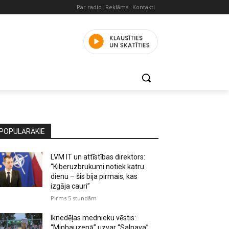
Par radio
Reklāma
Kontakti
POPULĀRĀKIE
LVM IT un attīstības direktors:
“Kiberuzbrukumi notiek katru
dienu – šis bija pirmais, kas
izgāja cauri”
Pirms 5 stundām
Iknedēļas mednieku vēstis:
“Minhauzenā” uzvar “Salnava”,