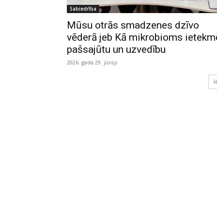
Sabiedrība
Mūsu otrās smadzenes dzīvo
vēderā jeb Kā mikrobioms ietekm
pašsajūtu un uzvedību
2026. gada 29. jūnijs
I