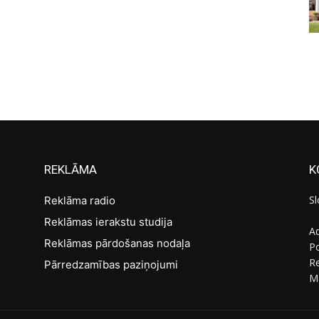
REKLĀMA
K
Sl
Reklāma radio
Reklāmas ierakstu studija
Ad
Reklāmas pārdošanas nodaļa
Po
R
Pārredzamības paziņojumi
M