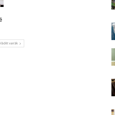
ē
elādēt vairāk