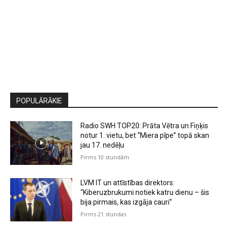
POPULĀRĀKIE
Radio SWH TOP20: Prāta Vētra un Fiņķis
notur 1. vietu, bet “Miera pīpe” topā skan
jau 17. nedēļu
Pirms 10 stundām
LVM IT un attīstības direktors:
“Kiberuzbrukumi notiek katru dienu – šis
bija pirmais, kas izgāja cauri”
Pirms 21 stundas