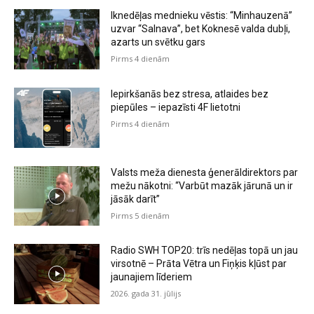
Iknedēļas mednieku vēstis: “Minhauzenā”
uzvar “Salnava”, bet Koknesē valda dubļi,
azarts un svētku gars
Pirms 4 dienām
Iepirkšanās bez stresa, atlaides bez
piepūles – iepazīsti 4F lietotni
Pirms 4 dienām
Valsts meža dienesta ģenerāldirektors par
mežu nākotni: “Varbūt mazāk jārunā un ir
jāsāk darīt”
Pirms 5 dienām
Radio SWH TOP20: trīs nedēļas topā un jau
virsotnē – Prāta Vētra un Fiņķis kļūst par
jaunajiem līderiem
2026. gada 31. jūlijs