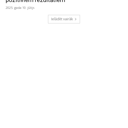
pozitīviem rezultātiem”
2025. gada 10. jūlijs
Ielādēt vairāk