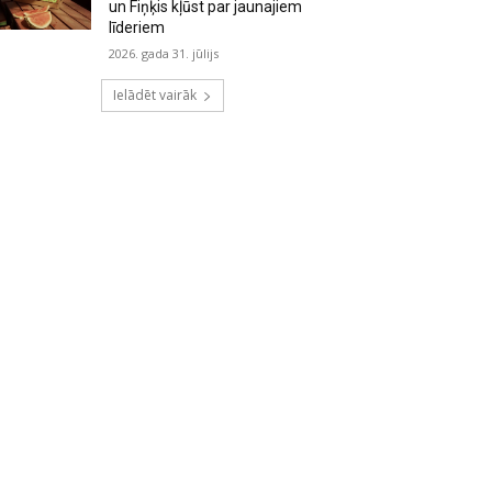
un Fiņķis kļūst par jaunajiem
līderiem
2026. gada 31. jūlijs
Ielādēt vairāk