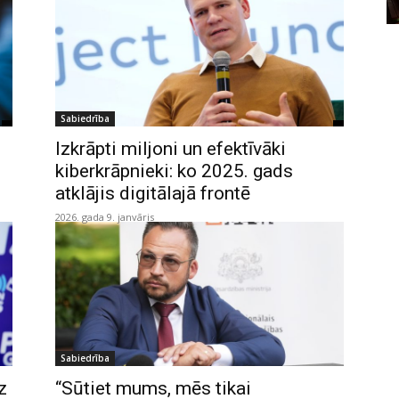
Sabiedrība
Izkrāpti miljoni un efektīvāki
kiberkrāpnieki: ko 2025. gads
atklājis digitālajā frontē
2026. gada 9. janvāris
Sabiedrība
z
“Sūtiet mums, mēs tikai