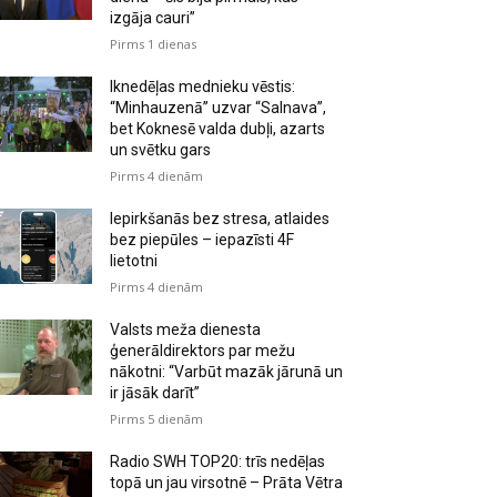
izgāja cauri”
Pirms 1 dienas
Iknedēļas mednieku vēstis:
“Minhauzenā” uzvar “Salnava”,
bet Koknesē valda dubļi, azarts
un svētku gars
Pirms 4 dienām
Iepirkšanās bez stresa, atlaides
bez piepūles – iepazīsti 4F
lietotni
Pirms 4 dienām
Valsts meža dienesta
ģenerāldirektors par mežu
nākotni: “Varbūt mazāk jārunā un
ir jāsāk darīt”
Pirms 5 dienām
Radio SWH TOP20: trīs nedēļas
topā un jau virsotnē – Prāta Vētra