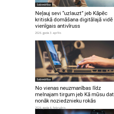
Sabiedrība
Neļauj sevi “uzlauzt” jeb Kāpēc
kritiskā domāšana digitālajā vidē 
vienīgais antivīruss
2026. gada 3. aprīlis
Sabiedrība
No vienas neuzmanības līdz
melnajam tirgum jeb Kā mūsu dat
nonāk noziedznieku rokās
2026. gada 6. februāris