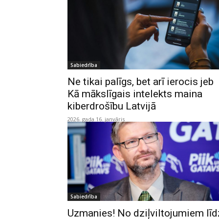
Sabiedrība
Ne tikai palīgs, bet arī ierocis jeb
Kā mākslīgais intelekts maina
kiberdrošību Latvijā
2026. gada 16. janvāris
Sabiedrība
Uzmanies! No dziļviltojumiem līd