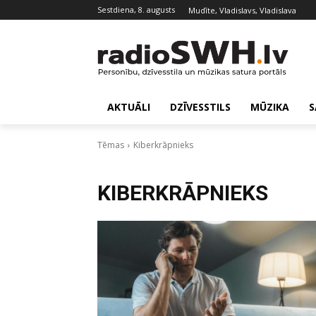
sestdiena, 8. augusts
Mudīte, Vladislavs, Vladislava
AKTUĀLI
DZĪVESSTILS
MŪZIKA
S
Tēmas
Kiberkrāpnieks
KIBERKRĀPNIEKS