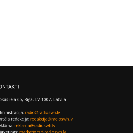
ONTAKTI
okas iela 65, Rīga, LV-1007, Latvija
ministrācija:
radio@radioswh.lv
rtāla redakcija:
redakcija@radioswh.lv
eklāma:
reklama@radioswh.lv
ārketings:
marketings@radioswh.lv