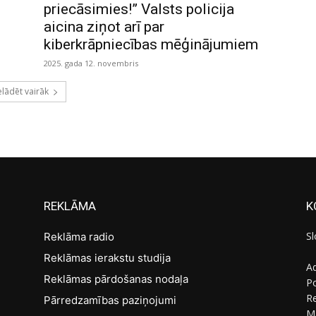
priecāsimies!” Valsts policija
aicina ziņot arī par
kiberkrāpniecības mēģinājumiem
2025. gada 12. novembris
elādēt vairāk
REKLĀMA
K
Sl
Reklāma radio
Reklāmas ierakstu studija
Ad
Reklāmas pārdošanas nodaļa
Po
R
Pārredzamības paziņojumi
M