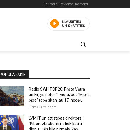
Par radio
Reklāma
Kontakti
POPULĀRĀKIE
Radio SWH TOP20: Prāta Vētra
un Fiņķis notur 1. vietu, bet “Miera
pīpe” topā skan jau 17. nedēļu
Pirms 23 stundām
LVM IT un attīstības direktors:
“Kiberuzbrukumi notiek katru
dienu – šis bija pirmais, kas