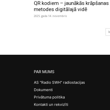
QR kodiem – jaunākās krāpšanas
metodes digitālajā vidē
2025. gada 14. novembris
I
PAR MUMS
AS "Radio SWH" radiostacijas
Dokumenti
Privātuma politika
Kontakti un rekvizīti