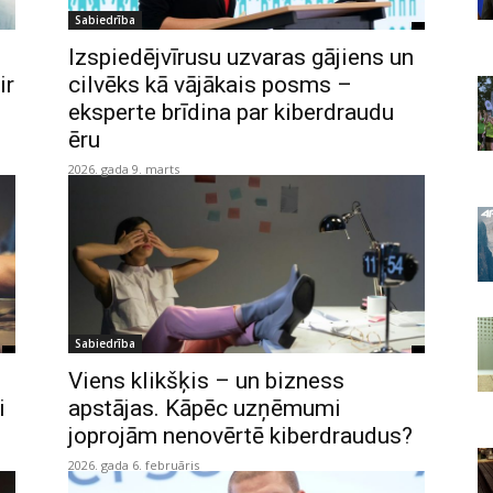
Sabiedrība
Izspiedējvīrusu uzvaras gājiens un
ir
cilvēks kā vājākais posms –
eksperte brīdina par kiberdraudu
ēru
2026. gada 9. marts
Sabiedrība
Viens klikšķis – un bizness
i
apstājas. Kāpēc uzņēmumi
joprojām nenovērtē kiberdraudus?
2026. gada 6. februāris