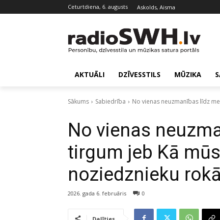
ceturtdiena, 6. augusts
Askolds, Aisma
AKTUĀLI
DZĪVESSTILS
MŪZIKA
S
Sākums
Sabiedrība
No vienas neuzmanības līdz mel
No vienas neuzma
tirgum jeb Kā mūs
noziedznieku rok
2026. gada 6. februāris
0
Dalīties