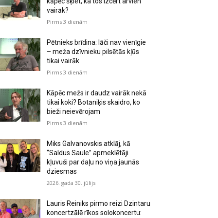
kāpēc šķiet, ka tos izcērt arvien
vairāk?
Pirms 3 dienām
Pētnieks brīdina: lāči nav vienīgie
– meža dzīvnieku pilsētās kļūs
tikai vairāk
Pirms 3 dienām
Kāpēc mežs ir daudz vairāk nekā
tikai koki? Botāniķis skaidro, ko
bieži neievērojam
Pirms 3 dienām
Miks Galvanovskis atklāj, kā
“Saldus Saule” apmeklētāji
kļuvuši par daļu no viņa jaunās
dziesmas
2026. gada 30. jūlijs
Lauris Reiniks pirmo reizi Dzintaru
koncertzālē rīkos solokoncertu: