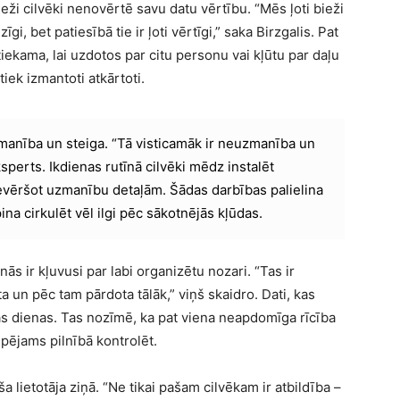
eži cilvēki nenovērtē savu datu vērtību. “Mēs ļoti bieži
i, bet patiesībā tie ir ļoti vērtīgi,” saka Birzgalis. Pat
iekama, lai uzdotos par citu personu vai kļūtu par daļu
iek izmantoti atkārtoti.
anība un steiga. “Tā visticamāk ir neuzmanība un
eksperts. Ikdienas rutīnā cilvēki mēdz instalēt
evēršot uzmanību detaļām. Šādas darbības palielina
ina cirkulēt vēl ilgi pēc sākotnējās kļūdas.
s ir kļuvusi par labi organizētu nozari. “Tas ir
a un pēc tam pārdota tālāk,” viņš skaidro. Dati, kas
as dienas. Tas nozīmē, ka pat viena neapdomīga rīcība
spējams pilnībā kontrolēt.
a lietotāja ziņā. “Ne tikai pašam cilvēkam ir atbildība –