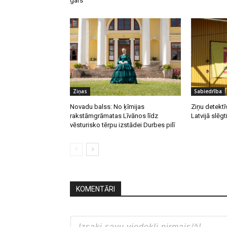
gars
Ziņas
Sabiedrība
Novadu balss: No ķīmijas
Ziņu detektī
rakstāmgrāmatas Līvānos līdz
Latvijā slēgt
vēsturisko tērpu izstādei Durbes pilī
KOMENTĀRI