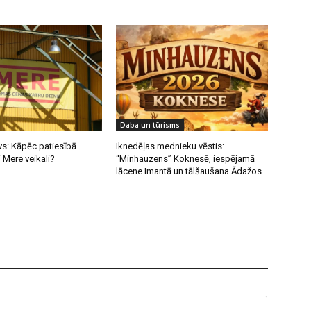
Daba un tūrisms
vs: Kāpēc patiesībā
Iknedēļas mednieku vēstis:
i Mere veikali?
“Minhauzens” Koknesē, iespējamā
lācene Imantā un tālšaušana Ādažos