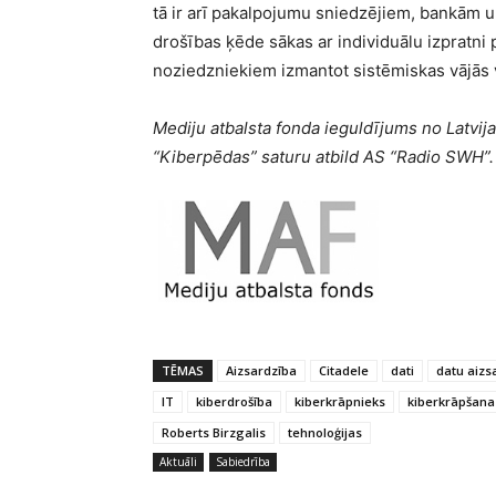
tā ir arī pakalpojumu sniedzējiem, bankām un
drošības ķēde sākas ar individuālu izpratni pa
noziedzniekiem izmantot sistēmiskas vājās 
Mediju atbalsta fonda ieguldījums no Latvija
“Kiberpēdas” saturu atbild AS “Radio SWH”.
TĒMAS
Aizsardzība
Citadele
dati
datu aizs
IT
kiberdrošība
kiberkrāpnieks
kiberkrāpšana
Roberts Birzgalis
tehnoloģijas
Aktuāli
Sabiedrība