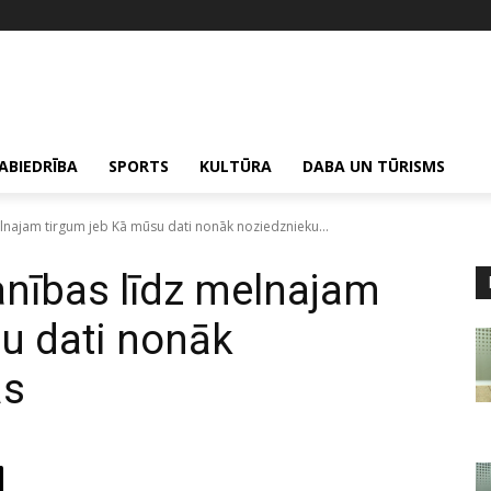
ABIEDRĪBA
SPORTS
KULTŪRA
DABA UN TŪRISMS
najam tirgum jeb Kā mūsu dati nonāk noziedznieku...
nības līdz melnajam
u dati nonāk
ās