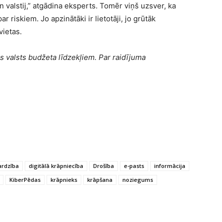
 valstij,” atgādina eksperts. Tomēr viņš uzsver, ka
r riskiem. Jo apzinātāki ir lietotāji, jo grūtāk
vietas.
s valsts budžeta līdzekļiem. Par raidījuma
ardzība
digitālā krāpniecība
Drošība
e-pasts
informācija
KiberPēdas
krāpnieks
krāpšana
noziegums