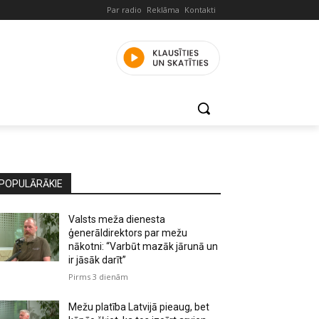
Par radio
Reklāma
Kontakti
POPULĀRĀKIE
Valsts meža dienesta
ģenerāldirektors par mežu
nākotni: “Varbūt mazāk jārunā un
ir jāsāk darīt”
Pirms 3 dienām
Mežu platība Latvijā pieaug, bet