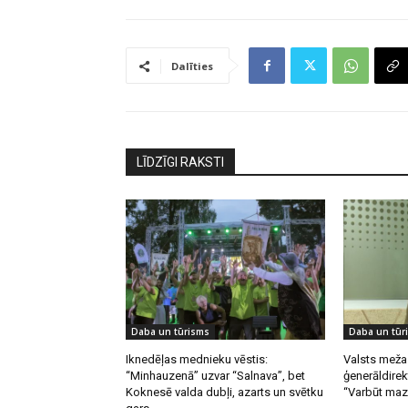
Dalīties
LĪDZĪGI RAKSTI
Daba un tūrisms
Daba un tūr
Iknedēļas mednieku vēstis:
Valsts meža
“Minhauzenā” uzvar “Salnava”, bet
ģenerāldirek
Koknesē valda dubļi, azarts un svētku
“Varbūt mazā