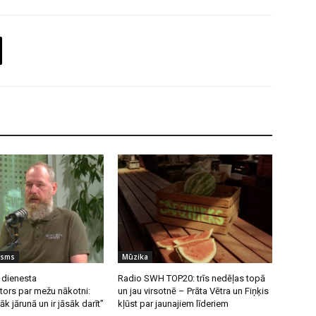
isms
Mūzika
 dienesta
Radio SWH TOP20: trīs nedēļas topā
tors par mežu nākotni:
un jau virsotnē – Prāta Vētra un Fiņķis
k jārunā un ir jāsāk darīt”
kļūst par jaunajiem līderiem