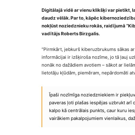
Digitālajā vidē ar vienu klikšķi var pietikt,
daudz vēlāk. Par to, kāpēc kibernoziedzīb
nokļūst noziedznieku rokās, raidījumā “Ki
vadītājs Roberts Birzgalis.
“Pirmkārt, jebkurš kiberuzbrukums sākas ar 
informācijai ir izšķiroša nozīme, jo tā ļauj
nonāk no dažādiem avotiem – sākot ar liel
lietotāju kļūdām, piemēram, nepārdomāti atve
Īpaši nozīmīga noziedzniekiem ir piekļuv
paveras ļoti plašas iespējas uzbrukt arī 
kalpo kā centrālais punkts, caur kuru ie
vairākiem pakalpojumiem vienlaikus, daž