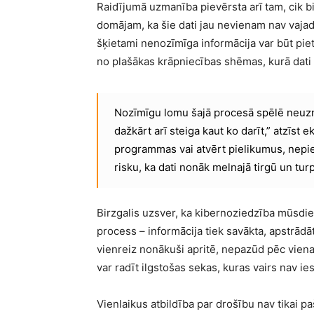
Raidījumā uzmanība pievērsta arī tam, cik bi
domājam, ka šie dati jau nevienam nav vajadzīg
šķietami nenozīmīga informācija var būt piet
no plašākas krāpniecības shēmas, kurā dati t
Nozīmīgu lomu šajā procesā spēlē neuzm
dažkārt arī steiga kaut ko darīt,” atzīst 
programmas vai atvērt pielikumus, nepi
risku, ka dati nonāk melnajā tirgū un turp
Birzgalis uzsver, ka kibernoziedzība mūsdienā
process – informācija tiek savākta, apstrādāt
vienreiz nonākuši apritē, nepazūd pēc vien
var radīt ilgstošas sekas, kuras vairs nav ie
Vienlaikus atbildība par drošību nav tikai paš