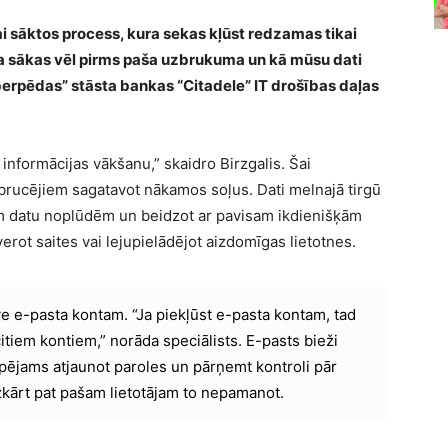
 lai sāktos process, kura sekas kļūst redzamas tikai
a sākas vēl pirms paša uzbrukuma un kā mūsu dati
berpēdas” stāsta bankas “Citadele” IT drošības daļas
informācijas vākšanu,” skaidro Birzgalis. Šai
 uzbrucējiem sagatavot nākamos soļus. Dati melnajā tirgū
ām datu noplūdēm un beidzot ar pavisam ikdienišķām
rot saites vai lejupielādējot aizdomīgas lietotnes.
e e-pasta kontam. “Ja piekļūst e-pasta kontam, tad
citiem kontiem,” norāda speciālists. E-pasts bieži
spējams atjaunot paroles un pārņemt kontroli pār
kārt pat pašam lietotājam to nepamanot.