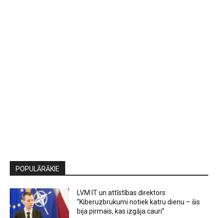
POPULĀRĀKIE
LVM IT un attīstības direktors:
“Kiberuzbrukumi notiek katru dienu – šis
bija pirmais, kas izgāja cauri”