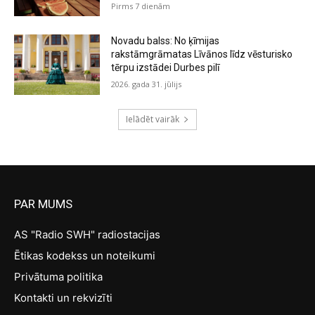
Pirms 7 dienām
Novadu balss: No ķīmijas
rakstāmgrāmatas Līvānos līdz vēsturisko
tērpu izstādei Durbes pilī
2026. gada 31. jūlijs
Ielādēt vairāk
PAR MUMS
AS "Radio SWH" radiostacijas
Ētikas kodekss un noteikumi
Privātuma politika
Kontakti un rekvizīti