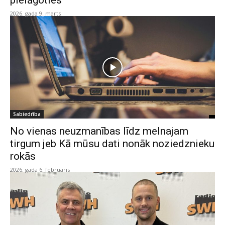
pielāgoties”
2026. gada 9. marts
Sabiedrība
No vienas neuzmanības līdz melnajam
tirgum jeb Kā mūsu dati nonāk noziedznieku
rokās
2026. gada 6. februāris