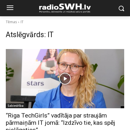
Tēmas
IT
Atslēgvārds:
IT
Sabiedrība
“Riga TechGirls” vadītāja par straujām
pārmaiņām IT jomā: “Izdzīvo tie, kas spēj