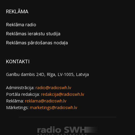
REKLĀMA
Reklāma radio
Reklāmas ierakstu studija
Reklāmas pārdošanas nodaļa
KONTAKTI
Ganību dambis 24D, Rīga, LV-1005, Latvija
Administrācija:
radio@radioswh.lv
Portāla redakcija:
redakcija@radioswh.lv
Reklāma:
reklama@radioswh.lv
Mārketings:
marketings@radioswh.lv