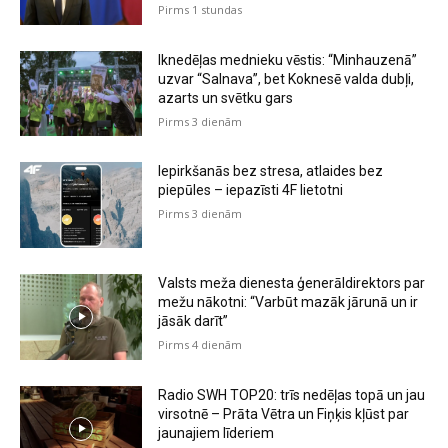
Pirms 1 stundas
Iknedēļas mednieku vēstis: “Minhauzenā”
uzvar “Salnava”, bet Koknesē valda dubļi,
azarts un svētku gars
Pirms 3 dienām
Iepirkšanās bez stresa, atlaides bez
piepūles – iepazīsti 4F lietotni
Pirms 3 dienām
Valsts meža dienesta ģenerāldirektors par
mežu nākotni: “Varbūt mazāk jārunā un ir
jāsāk darīt”
Pirms 4 dienām
Radio SWH TOP20: trīs nedēļas topā un jau
virsotnē – Prāta Vētra un Fiņķis kļūst par
jaunajiem līderiem