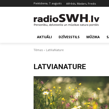
piektdiena, 7. augusts
Alfrēds, Madars, Fredis
AKTUĀLI
DZĪVESSTILS
MŪZIKA
S
Tēmas
LatViaNature
LATVIANATURE