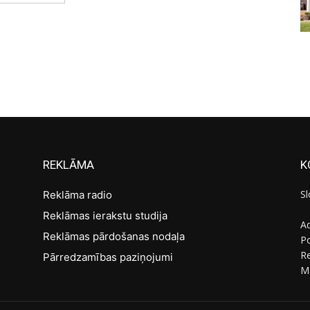
REKLĀMA
K
Sl
Reklāma radio
Reklāmas ierakstu studija
Ad
Reklāmas pārdošanas nodaļa
Po
R
Pārredzamības paziņojumi
M