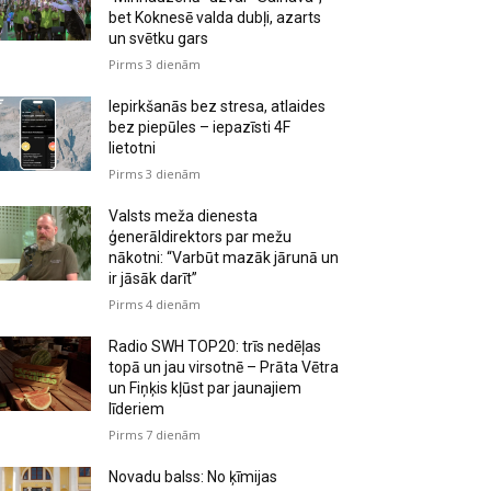
bet Koknesē valda dubļi, azarts
un svētku gars
Pirms 3 dienām
Iepirkšanās bez stresa, atlaides
bez piepūles – iepazīsti 4F
lietotni
Pirms 3 dienām
Valsts meža dienesta
ģenerāldirektors par mežu
nākotni: “Varbūt mazāk jārunā un
ir jāsāk darīt”
Pirms 4 dienām
Radio SWH TOP20: trīs nedēļas
topā un jau virsotnē – Prāta Vētra
un Fiņķis kļūst par jaunajiem
līderiem
Pirms 7 dienām
Novadu balss: No ķīmijas