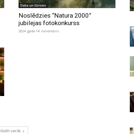
Daba un tūrisms
Noslēdzies “Natura 2000”
jubilejas fotokonkurss
2024. gada 14. novembris
elādēt vairāk