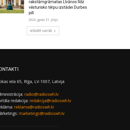
rakstāmgrāmatas Līvānos līdz
vēsturisko tērpu izstādei Durbes
pilī
2026. gada 31. jūlijs
Ielādēt vairāk
ONTAKTI
okas iela 65, Rīga, LV-1007, Latvija
ministrācija:
radio@radioswh.lv
rtāla redakcija:
redakcija@radioswh.lv
eklāma:
reklama@radioswh.lv
ārketings:
marketings@radioswh.lv