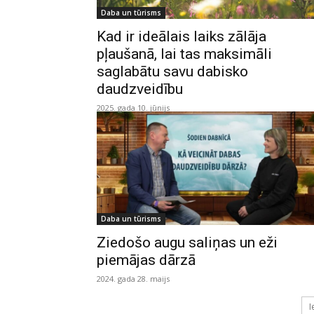
Daba un tūrisms
Kad ir ideālais laiks zālāja
pļaušanā, lai tas maksimāli
saglabātu savu dabisko
daudzveidību
2025. gada 10. jūnijs
Daba un tūrisms
Ziedošo augu saliņas un eži
piemājas dārzā
2024. gada 28. maijs
I