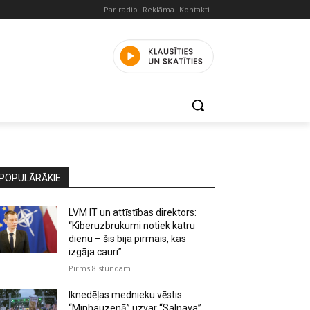
Par radio
Reklāma
Kontakti
POPULĀRĀKIE
LVM IT un attīstības direktors:
“Kiberuzbrukumi notiek katru
dienu – šis bija pirmais, kas
izgāja cauri”
Pirms 8 stundām
Iknedēļas mednieku vēstis:
“Minhauzenā” uzvar “Salnava”,