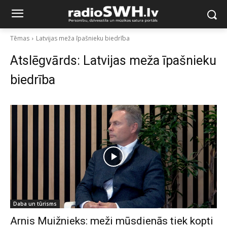
Tēmas
Latvijas meža īpašnieku biedrība
Atslēgvārds:
Latvijas meža īpašnieku
biedrība
Daba un tūrisms
Arnis Muižnieks: meži mūsdienās tiek kopti