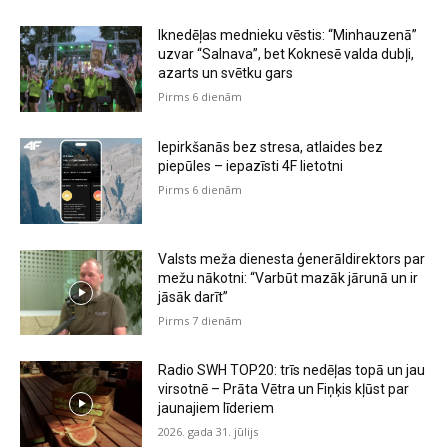
Iknedēļas mednieku vēstis: “Minhauzenā”
uzvar “Salnava”, bet Koknesē valda dubļi,
azarts un svētku gars
Pirms 6 dienām
Iepirkšanās bez stresa, atlaides bez
piepūles – iepazīsti 4F lietotni
Pirms 6 dienām
Valsts meža dienesta ģenerāldirektors par
mežu nākotni: “Varbūt mazāk jārunā un ir
jāsāk darīt”
Pirms 7 dienām
Radio SWH TOP20: trīs nedēļas topā un jau
virsotnē – Prāta Vētra un Fiņķis kļūst par
jaunajiem līderiem
2026. gada 31. jūlijs