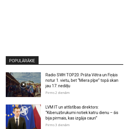
POPULĀRĀKIE
Radio SWH TOP20: Prāta Vētra un Fiņķis
notur 1. vietu, bet “Miera pīpe” topā skan
jau 17. nedēļu
Pirms 2 dienām
LVM IT un attīstības direktors:
“Kiberuzbrukumi notiek katru dienu – šis
bija pirmais, kas izgāja cauri”
Pirms 3 dienām