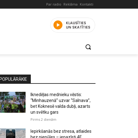
Par radio
Reklāma
Kontakti
POPULĀRĀKIE
Iknedēļas mednieku vēstis:
“Minhauzenā” uzvar “Salnava”,
bet Koknesē valda dubļi, azarts
un svētku gars
Pirms 2 dienām
Iepirkšanās bez stresa, atlaides
bez piepūles – iepazīsti 4F