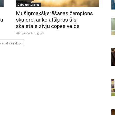
Daba un tūrisms
Mušiņmakšķerēšanas čempions
na
skaidro, ar ko atšķiras šis
skaistais zivju copes veids
2025. gada 4. augusts
elādēt vairāk