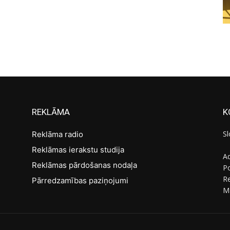
REKLĀMA
K
Sl
Reklāma radio
Reklāmas ierakstu studija
Ad
Reklāmas pārdošanas nodaļa
Po
R
Pārredzamības paziņojumi
M