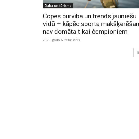
Daba un tūrisms
Copes burvība un trends jauniešu
vidū – kāpēc sporta makšķerēša
nav domāta tikai čempioniem
2026. gada 6. februāris
I