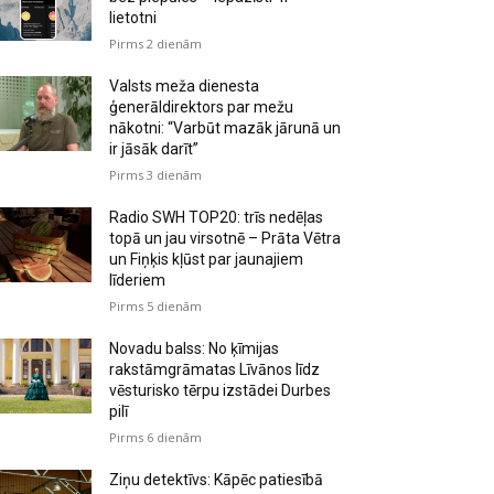
lietotni
Pirms 2 dienām
Valsts meža dienesta
ģenerāldirektors par mežu
nākotni: “Varbūt mazāk jārunā un
ir jāsāk darīt”
Pirms 3 dienām
Radio SWH TOP20: trīs nedēļas
topā un jau virsotnē – Prāta Vētra
un Fiņķis kļūst par jaunajiem
līderiem
Pirms 5 dienām
Novadu balss: No ķīmijas
rakstāmgrāmatas Līvānos līdz
vēsturisko tērpu izstādei Durbes
pilī
Pirms 6 dienām
Ziņu detektīvs: Kāpēc patiesībā