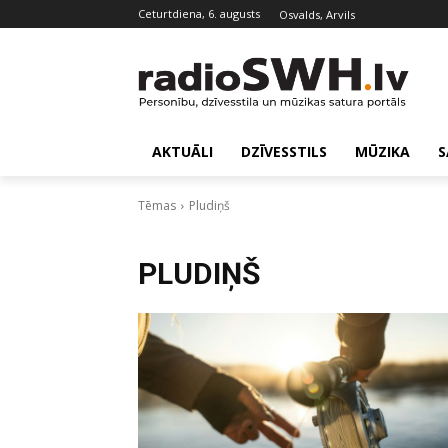
ceturtdiena, 6. augusts
Osvalds, Arvils
AKTUĀLI
DZĪVESSTILS
MŪZIKA
S
Tēmas
Pludiņš
PLUDIŅŠ