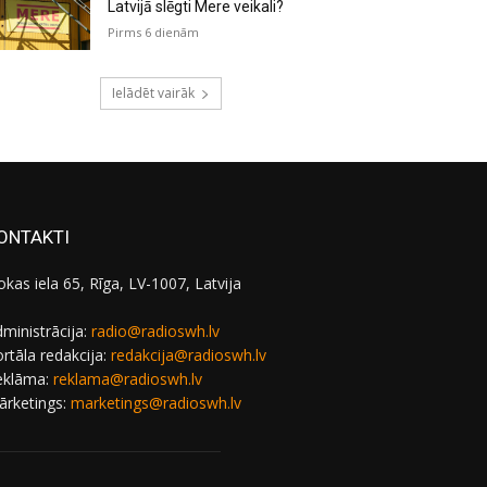
Latvijā slēgti Mere veikali?
Pirms 6 dienām
Ielādēt vairāk
ONTAKTI
okas iela 65, Rīga, LV-1007, Latvija
ministrācija:
radio@radioswh.lv
rtāla redakcija:
redakcija@radioswh.lv
eklāma:
reklama@radioswh.lv
ārketings:
marketings@radioswh.lv