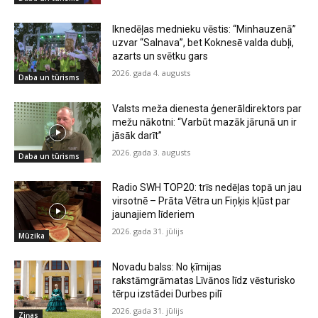
Iknedēļas mednieku vēstis: “Minhauzenā”
uzvar “Salnava”, bet Koknesē valda dubļi,
azarts un svētku gars
2026. gada 4. augusts
Daba un tūrisms
Valsts meža dienesta ģenerāldirektors par
mežu nākotni: “Varbūt mazāk jārunā un ir
jāsāk darīt”
2026. gada 3. augusts
Daba un tūrisms
Radio SWH TOP20: trīs nedēļas topā un jau
virsotnē – Prāta Vētra un Fiņķis kļūst par
jaunajiem līderiem
2026. gada 31. jūlijs
Mūzika
Novadu balss: No ķīmijas
rakstāmgrāmatas Līvānos līdz vēsturisko
tērpu izstādei Durbes pilī
2026. gada 31. jūlijs
Ziņas