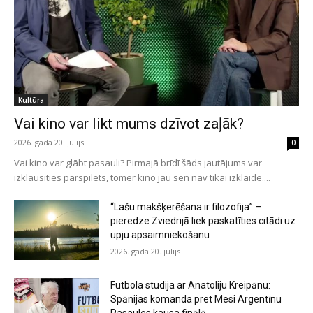
Kultūra
Vai kino var likt mums dzīvot zaļāk?
2026. gada 20. jūlijs
0
Vai kino var glābt pasauli? Pirmajā brīdī šāds jautājums var
izklausīties pārspīlēts, tomēr kino jau sen nav tikai izklaide....
“Lašu makšķerēšana ir filozofija” –
pieredze Zviedrijā liek paskatīties citādi uz
upju apsaimniekošanu
2026. gada 20. jūlijs
Futbola studija ar Anatoliju Kreipānu:
Spānijas komanda pret Mesi Argentīnu
Pasaules kausa finālā