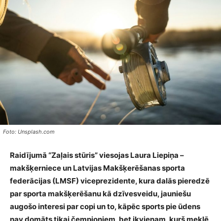
Foto: Unsplash.com
Raidījumā “Zaļais stūris” viesojas Laura Liepiņa –
makšķerniece un Latvijas Makšķerēšanas sporta
federācijas (LMSF) viceprezidente, kura dalās pieredzē
par sporta makšķerēšanu kā dzīvesveidu, jauniešu
augošo interesi par copi un to, kāpēc sports pie ūdens
nav domāts tikai čempioniem, bet ikvienam, kurš meklē