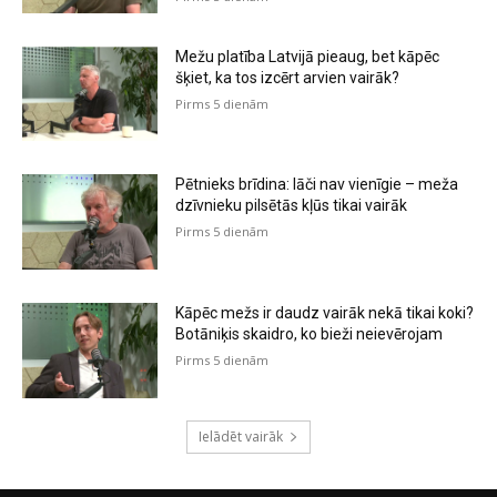
Mežu platība Latvijā pieaug, bet kāpēc
šķiet, ka tos izcērt arvien vairāk?
Pirms 5 dienām
Pētnieks brīdina: lāči nav vienīgie – meža
dzīvnieku pilsētās kļūs tikai vairāk
Pirms 5 dienām
Kāpēc mežs ir daudz vairāk nekā tikai koki?
Botāniķis skaidro, ko bieži neievērojam
Pirms 5 dienām
Ielādēt vairāk