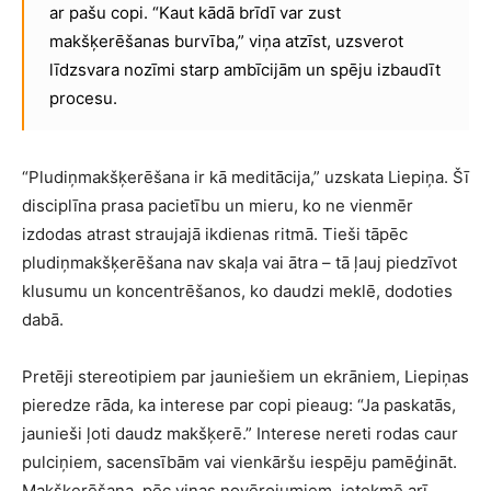
ar pašu copi. “Kaut kādā brīdī var zust
makšķerēšanas burvība,” viņa atzīst, uzsverot
līdzsvara nozīmi starp ambīcijām un spēju izbaudīt
procesu.
“Pludiņmakšķerēšana ir kā meditācija,” uzskata Liepiņa. Šī
disciplīna prasa pacietību un mieru, ko ne vienmēr
izdodas atrast straujajā ikdienas ritmā. Tieši tāpēc
pludiņmakšķerēšana nav skaļa vai ātra – tā ļauj piedzīvot
klusumu un koncentrēšanos, ko daudzi meklē, dodoties
dabā.
Pretēji stereotipiem par jauniešiem un ekrāniem, Liepiņas
pieredze rāda, ka interese par copi pieaug: “Ja paskatās,
jaunieši ļoti daudz makšķerē.” Interese nereti rodas caur
pulciņiem, sacensībām vai vienkāršu iespēju pamēģināt.
Makšķerēšana, pēc viņas novērojumiem, ietekmē arī