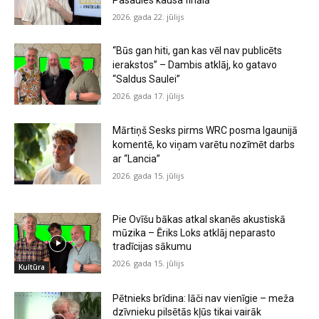
2026. gada 22. jūlijs
“Būs gan hiti, gan kas vēl nav publicēts
ierakstos” – Dambis atklāj, ko gatavo
“Saldus Saulei”
2026. gada 17. jūlijs
Mārtiņš Sesks pirms WRC posma Igaunijā
komentē, ko viņam varētu nozīmēt darbs
ar “Lancia”
2026. gada 15. jūlijs
Pie Ovīšu bākas atkal skanēs akustiskā
mūzika – Ēriks Loks atklāj neparasto
tradīcijas sākumu
2026. gada 15. jūlijs
Kultūra
Pētnieks brīdina: lāči nav vienīgie – meža
dzīvnieku pilsētās kļūs tikai vairāk