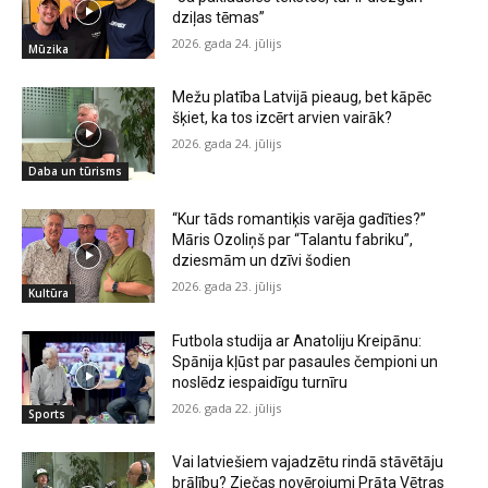
dziļas tēmas”
2026. gada 24. jūlijs
Mūzika
Mežu platība Latvijā pieaug, bet kāpēc
šķiet, ka tos izcērt arvien vairāk?
2026. gada 24. jūlijs
Daba un tūrisms
“Kur tāds romantiķis varēja gadīties?”
Māris Ozoliņš par “Talantu fabriku”,
dziesmām un dzīvi šodien
2026. gada 23. jūlijs
Kultūra
Futbola studija ar Anatoliju Kreipānu:
Spānija kļūst par pasaules čempioni un
noslēdz iespaidīgu turnīru
2026. gada 22. jūlijs
Sports
Vai latviešiem vajadzētu rindā stāvētāju
brālību? Ziečas novērojumi Prāta Vētras