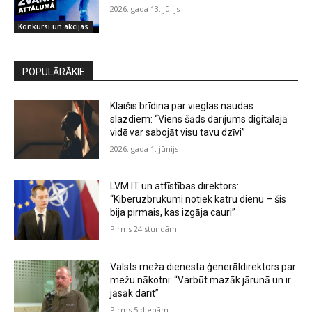
2026. gada 13. jūlijs
Konkursi un akcijas
POPULĀRĀKIE
Klaišis brīdina par vieglas naudas
slazdiem: “Viens šāds darījums digitālajā
vidē var sabojāt visu tavu dzīvi”
2026. gada 1. jūnijs
LVM IT un attīstības direktors:
“Kiberuzbrukumi notiek katru dienu – šis
bija pirmais, kas izgāja cauri”
Pirms 24 stundām
Valsts meža dienesta ģenerāldirektors par
mežu nākotni: “Varbūt mazāk jārunā un ir
jāsāk darīt”
Pirms 5 dienām