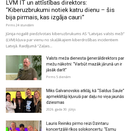
LVM IT un attīstības direktors:
“Kiberuzbrukumi notiek katru dienu – šis
bija pirmais, kas izgāja cauri”
Pirms 24 stundām
Jūnija nogalē piedzīvotais kiberuzbrukums AS “Latvijas valsts meži”
(LVM) kļuva par vienu no skaļākajiem kiberdrošības incidentiem
Latvijā. Raidījumā “Zaļais...
Valsts meža dienesta ģenerāldirektors par
mežu nākotni: “Varbūt mazāk jārunā un ir
jāsāk darīt”
Pirms 5 dienām
Miks Galvanovskis atklāj, kā “Saldus Saule”
apmeklētāji kļuvuši par daļu no viņa jaunās
dziesmas
2026. gada 30. jūlijs
Lauris Reiniks pirmo reizi Dzintaru
koncertzālē rīkos solokoncertu: “Esmu