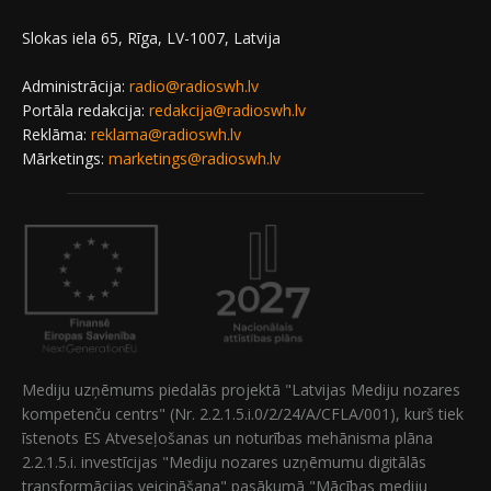
Slokas iela 65, Rīga, LV-1007, Latvija
Administrācija:
radio@radioswh.lv
Portāla redakcija:
redakcija@radioswh.lv
Reklāma:
reklama@radioswh.lv
Mārketings:
marketings@radioswh.lv
Mediju uzņēmums piedalās projektā "Latvijas Mediju nozares
kompetenču centrs" (Nr. 2.2.1.5.i.0/2/24/A/CFLA/001), kurš tiek
īstenots ES Atveseļošanas un noturības mehānisma plāna
2.2.1.5.i. investīcijas "Mediju nozares uzņēmumu digitālās
transformācijas veicināšana" pasākumā "Mācības mediju