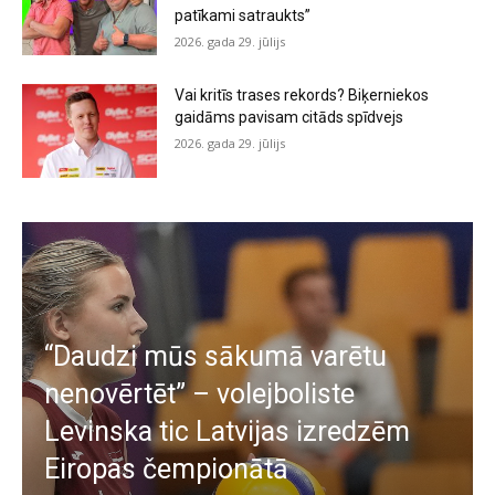
patīkami satraukts”
2026. gada 29. jūlijs
Vai kritīs trases rekords? Biķerniekos
gaidāms pavisam citāds spīdvejs
2026. gada 29. jūlijs
“Daudzi mūs sākumā varētu
nenovērtēt” – volejboliste
Levinska tic Latvijas izredzēm
Eiropas čempionātā