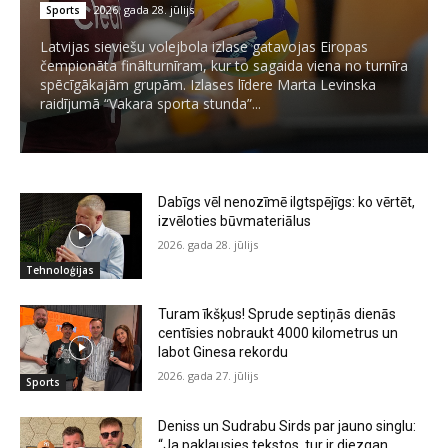
2026. gada 28. jūlijs
Sports
Latvijas sieviešu volejbola izlase gatavojas Eiropas
čempionāta finālturnīram, kur to sagaida viena no turnīra
spēcīgākajām grupām. Izlases līdere Marta Levinska
raidījumā “Vakara sporta stunda”...
Dabīgs vēl nenozīmē ilgtspējīgs: ko vērtēt,
izvēloties būvmateriālus
2026. gada 28. jūlijs
Tehnoloģijas
Turam īkšķus! Sprude septiņās dienās
centīsies nobraukt 4000 kilometrus un
labot Ginesa rekordu
2026. gada 27. jūlijs
Sports
Deniss un Sudrabu Sirds par jauno singlu:
“Ja paklausies tekstos, tur ir diezgan