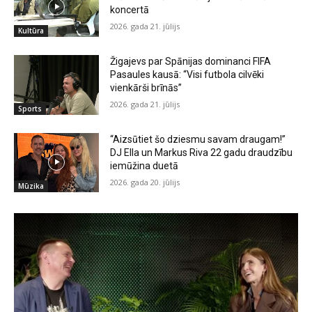
koncertā
2026. gada 21. jūlijs
Kultūra
Žigajevs par Spānijas dominanci FIFA
Pasaules kausā: “Visi futbola cilvēki
vienkārši brīnās”
2026. gada 21. jūlijs
Sports
“Aizsūtiet šo dziesmu savam draugam!”
DJ Ella un Markus Riva 22 gadu draudzību
iemūžina duetā
2026. gada 20. jūlijs
Mūzika