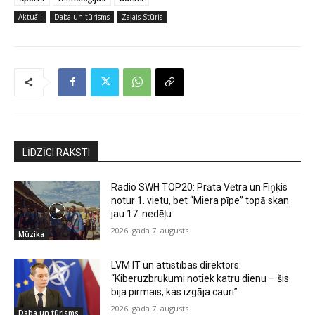
Aktuāli
Daba un tūrisms
Zaļais Stūris
LĪDZĪGI RAKSTI
Radio SWH TOP20: Prāta Vētra un Fiņķis
notur 1. vietu, bet “Miera pīpe” topā skan
jau 17. nedēļu
2026. gada 7. augusts
Mūzika
LVM IT un attīstības direktors:
“Kiberuzbrukumi notiek katru dienu – šis
bija pirmais, kas izgāja cauri”
2026. gada 7. augusts
Daba un tūrisms