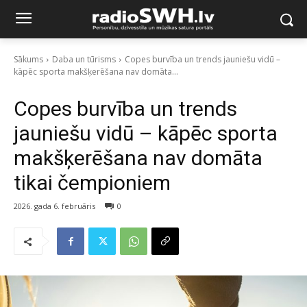
Sākums
Daba un tūrisms
Copes burvība un trends jauniešu vidū –
kāpēc sporta makšķerēšana nav domāta...
Copes burvība un trends
jauniešu vidū – kāpēc sporta
makšķerēšana nav domāta
tikai čempioniem
2026. gada 6. februāris
0