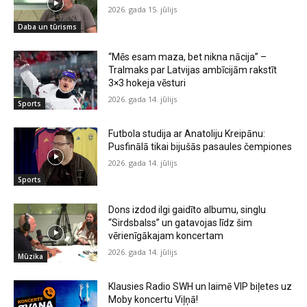
2026. gada 15. jūlijs
Daba un tūrisms
“Mēs esam maza, bet nikna nācija” –
Tralmaks par Latvijas ambīcijām rakstīt
3×3 hokeja vēsturi
2026. gada 14. jūlijs
Sports
Futbola studija ar Anatoliju Kreipānu:
Pusfinālā tikai bijušās pasaules čempiones
2026. gada 14. jūlijs
Sports
Dons izdod ilgi gaidīto albumu, singlu
“Sirdsbalss” un gatavojas līdz šim
vērienīgākajam koncertam
2026. gada 14. jūlijs
Mūzika
Klausies Radio SWH un laimē VIP biļetes uz
Moby koncertu Viļņā!