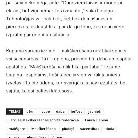
par sevi neko negarantē. “Daudziem laivās ir moderni
ekrāni, bet viņi nemāk tos izmantot,” saka Liepiņa.
Tehnoloģijas var palīdzēt, bet bez domāšanas un
pieredzes tās kļūst tikai par dārgu fonu, kas neaizvieto
izpratni par ūdeni un situāciju.
Kopumā saruna iezīmē – makšķerēšana nav tikai sports
vai sacensības. Tā ir kopiena, prasme būt dabā un iespēja
apstāties. “Makšķerēšana nāk tikai par labu,” rezumē
Liepiņa. Iespējams, tieši tāpēc arvien vairāk jauniešu
izvēlas rītu pie ūdens, kur svarīgākais nav rezultāts, bet
sajūta, ka esi patiesi klātesošs.
TĒMAS
bērni
cope
daba
ierīces
jaunieši
Latvijas Makšķerēšanas sporta federācija
Laura Liepiņa
makšķere
Makšķerēšana
pludiņš
sacensības
skola
sports
tehnoloģijas
ūdens