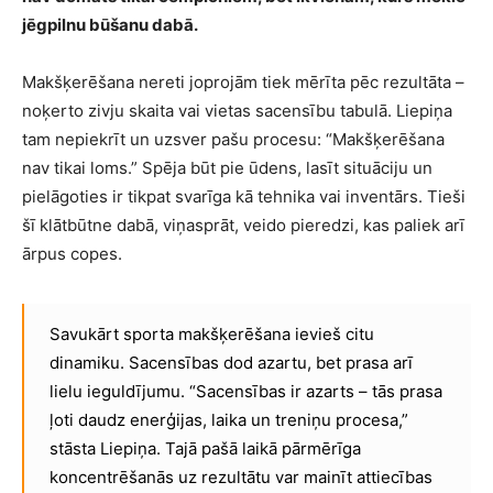
jēgpilnu būšanu dabā.
Makšķerēšana nereti joprojām tiek mērīta pēc rezultāta –
noķerto zivju skaita vai vietas sacensību tabulā. Liepiņa
tam nepiekrīt un uzsver pašu procesu: “Makšķerēšana
nav tikai loms.” Spēja būt pie ūdens, lasīt situāciju un
pielāgoties ir tikpat svarīga kā tehnika vai inventārs. Tieši
šī klātbūtne dabā, viņasprāt, veido pieredzi, kas paliek arī
ārpus copes.
Savukārt sporta makšķerēšana ievieš citu
dinamiku. Sacensības dod azartu, bet prasa arī
lielu ieguldījumu. “Sacensības ir azarts – tās prasa
ļoti daudz enerģijas, laika un treniņu procesa,”
stāsta Liepiņa. Tajā pašā laikā pārmērīga
koncentrēšanās uz rezultātu var mainīt attiecības