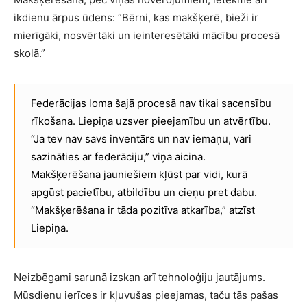
ikdienu ārpus ūdens: “Bērni, kas makšķerē, bieži ir
mierīgāki, nosvērtāki un ieinteresētāki mācību procesā
skolā.”
Federācijas loma šajā procesā nav tikai sacensību
rīkošana. Liepiņa uzsver pieejamību un atvērtību.
“Ja tev nav savs inventārs un nav iemaņu, vari
sazināties ar federāciju,” viņa aicina.
Makšķerēšana jauniešiem kļūst par vidi, kurā
apgūst pacietību, atbildību un cieņu pret dabu.
“Makšķerēšana ir tāda pozitīva atkarība,” atzīst
Liepiņa.
Neizbēgami sarunā izskan arī tehnoloģiju jautājums.
Mūsdienu ierīces ir kļuvušas pieejamas, taču tās pašas