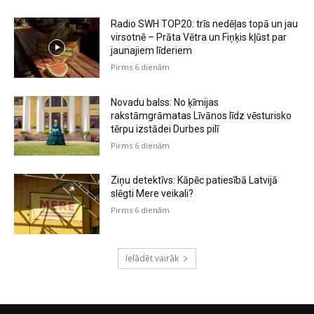
Radio SWH TOP20: trīs nedēļas topā un jau
virsotnē – Prāta Vētra un Fiņķis kļūst par
jaunajiem līderiem
Pirms 6 dienām
Novadu balss: No ķīmijas
rakstāmgrāmatas Līvānos līdz vēsturisko
tērpu izstādei Durbes pilī
Pirms 6 dienām
Ziņu detektīvs: Kāpēc patiesībā Latvijā
slēgti Mere veikali?
Pirms 6 dienām
Ielādēt vairāk