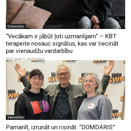
Dzīvesstils
“Vecākam ir jābūt ļoti uzmanīgam” – KBT
terapeite nosauc signālus, kas var liecināt
par vienaudžu vardarbību
2025. gada 5. septembris
Sabiedrība
Pamanīt, izrunāt un risināt. “DOMDARIS”