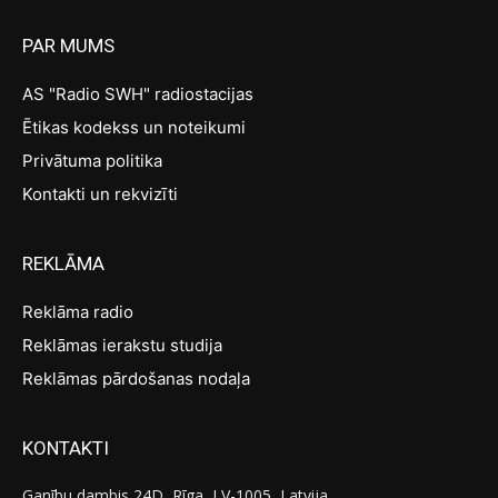
PAR MUMS
AS "Radio SWH" radiostacijas
Ētikas kodekss un noteikumi
Privātuma politika
Kontakti un rekvizīti
REKLĀMA
Reklāma radio
Reklāmas ierakstu studija
Reklāmas pārdošanas nodaļa
KONTAKTI
Ganību dambis 24D, Rīga, LV-1005, Latvija