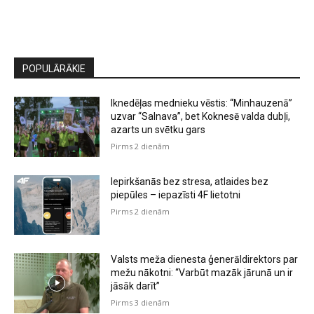
POPULĀRĀKIE
Iknedēļas mednieku vēstis: “Minhauzenā”
uzvar “Salnava”, bet Koknesē valda dubļi,
azarts un svētku gars
Pirms 2 dienām
Iepirkšanās bez stresa, atlaides bez
piepūles – iepazīsti 4F lietotni
Pirms 2 dienām
Valsts meža dienesta ģenerāldirektors par
mežu nākotni: “Varbūt mazāk jārunā un ir
jāsāk darīt”
Pirms 3 dienām