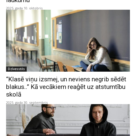
laukumu
2025. gada 10. oktobris
Dzīvesstils
“Klasē viņu izsmej, un neviens negrib sēdēt
blakus..” Kā vecākiem reaģēt uz atstumtību
skolā
2025. gada 30. septembris