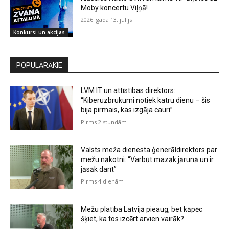
Moby koncertu Viļņā!
2026. gada 13. jūlijs
Konkursi un akcijas
POPULĀRĀKIE
LVM IT un attīstības direktors:
“Kiberuzbrukumi notiek katru dienu – šis
bija pirmais, kas izgāja cauri”
Pirms 2 stundām
Valsts meža dienesta ģenerāldirektors par
mežu nākotni: “Varbūt mazāk jārunā un ir
jāsāk darīt”
Pirms 4 dienām
Mežu platība Latvijā pieaug, bet kāpēc
šķiet, ka tos izcērt arvien vairāk?