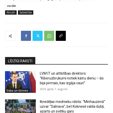
vecāki
Aktuāli
Sabiedrība
LĪDZĪGI RAKSTI
LVM IT un attīstības direktors:
“Kiberuzbrukumi notiek katru dienu – šis
bija pirmais, kas izgāja cauri”
2026. gada 7. augusts
Daba un tūrisms
Iknedēļas mednieku vēstis: “Minhauzenā”
uzvar “Salnava”, bet Koknesē valda dubļi,
azarts un svētku gars