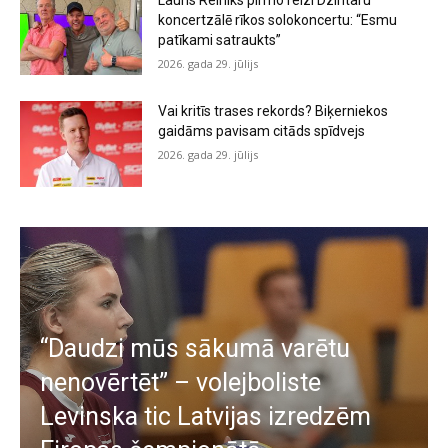
koncertzālē rīkos solokoncertu: “Esmu
patīkami satraukts”
2026. gada 29. jūlijs
Vai kritīs trases rekords? Biķerniekos
gaidāms pavisam citāds spīdvejs
2026. gada 29. jūlijs
“Daudzi mūs sākumā varētu
nenovērtēt” – volejboliste
Levinska tic Latvijas izredzēm