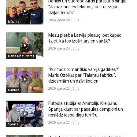
Deniss un Sudrabu Sirds par jauno singlu:
“Ja paklausies tekstos, tur ir diezgan
dziļas tēmas”
2026. gada 24. jūlijs
Mūzika
Mežu platība Latvijā pieaug, bet kāpēc
šķiet, ka tos izcērt arvien vairāk?
2026. gada 24. jūlijs
Daba un tūrisms
“Kur tāds romantiķis varēja gadīties?”
Māris Ozoliņš par “Talantu fabriku”,
dziesmām un dzīvi šodien
2026. gada 23. jūlijs
Kultūra
Futbola studija ar Anatoliju Kreipānu:
Spānija kļūst par pasaules čempioni un
noslēdz iespaidīgu turnīru
2026. gada 22. jūlijs
Sports