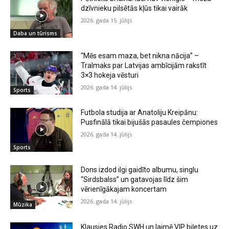
dzīvnieku pilsētās kļūs tikai vairāk
2026. gada 15. jūlijs
Daba un tūrisms
“Mēs esam maza, bet nikna nācija” –
Tralmaks par Latvijas ambīcijām rakstīt
3×3 hokeja vēsturi
2026. gada 14. jūlijs
Sports
Futbola studija ar Anatoliju Kreipānu:
Pusfinālā tikai bijušās pasaules čempiones
2026. gada 14. jūlijs
Sports
Dons izdod ilgi gaidīto albumu, singlu
“Sirdsbalss” un gatavojas līdz šim
vērienīgākajam koncertam
2026. gada 14. jūlijs
Mūzika
Klausies Radio SWH un laimē VIP biļetes uz