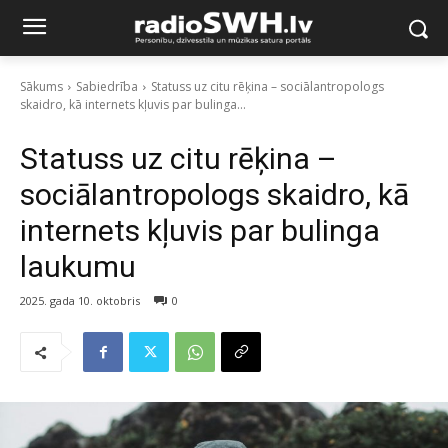
Sākums
Sabiedrība
Statuss uz citu rēķina – sociālantropologs
skaidro, kā internets kļuvis par bulinga...
Statuss uz citu rēķina –
sociālantropologs skaidro, kā
internets kļuvis par bulinga
laukumu
2025. gada 10. oktobris
0