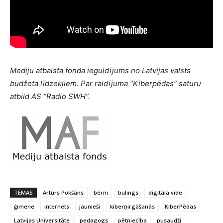
Mediju atbalsta fonda ieguldījums no Latvijas valsts
budžeta līdzekļiem. Par raidījuma “Kiberpēdas” saturu
atbild AS “Radio SWH”.
TĒMAS
Artūrs Pokšāns
bērni
bulings
digitālā vide
ģimene
internets
jaunieši
kiberņirgāšanās
KiberPēdas
Latvijas Universitāte
pedagogs
pētniecība
pusaudži