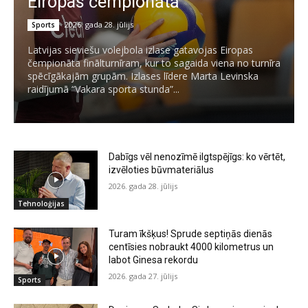
Eiropas čempionātā
2026. gada 28. jūlijs
Sports
Latvijas sieviešu volejbola izlase gatavojas Eiropas
čempionāta finālturnīram, kur to sagaida viena no turnīra
spēcīgākajām grupām. Izlases līdere Marta Levinska
raidījumā “Vakara sporta stunda”...
Dabīgs vēl nenozīmē ilgtspējīgs: ko vērtēt,
izvēloties būvmateriālus
2026. gada 28. jūlijs
Tehnoloģijas
Turam īkšķus! Sprude septiņās dienās
centīsies nobraukt 4000 kilometrus un
labot Ginesa rekordu
2026. gada 27. jūlijs
Sports