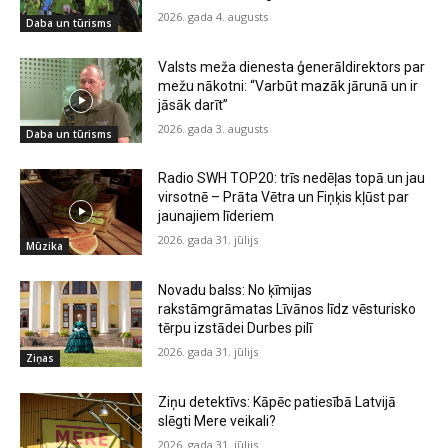
2026. gada 4. augusts
Daba un tūrisms
Valsts meža dienesta ģenerāldirektors par
mežu nākotni: “Varbūt mazāk jārunā un ir
jāsāk darīt”
2026. gada 3. augusts
Daba un tūrisms
Radio SWH TOP20: trīs nedēļas topā un jau
virsotnē – Prāta Vētra un Fiņķis kļūst par
jaunajiem līderiem
2026. gada 31. jūlijs
Mūzika
Novadu balss: No ķīmijas
rakstāmgrāmatas Līvānos līdz vēsturisko
tērpu izstādei Durbes pilī
2026. gada 31. jūlijs
Ziņas
Ziņu detektīvs: Kāpēc patiesībā Latvijā
slēgti Mere veikali?
2026. gada 31. jūlijs