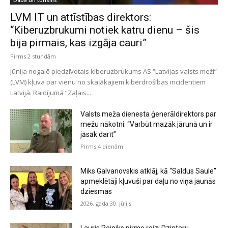
Daba un tūrisms
LVM IT un attīstības direktors:
“Kiberuzbrukumi notiek katru dienu – šis
bija pirmais, kas izgāja cauri”
Pirms 2 stundām
Jūnija nogalē piedzīvotais kiberuzbrukums AS “Latvijas valsts meži”
(LVM) kļuva par vienu no skaļākajiem kiberdrošības incidentiem
Latvijā. Raidījumā “Zaļais...
Valsts meža dienesta ģenerāldirektors par
mežu nākotni: “Varbūt mazāk jārunā un ir
jāsāk darīt”
Pirms 4 dienām
Miks Galvanovskis atklāj, kā “Saldus Saule”
apmeklētāji kļuvuši par daļu no viņa jaunās
dziesmas
2026. gada 30. jūlijs
Lauris Reiniks pirmo reizi Dzintaru