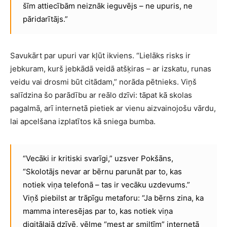
šīm attiecībām neiznāk ieguvējs – ne upuris, ne
pāridarītājs.”
Savukārt par upuri var kļūt ikviens. “Lielāks risks ir
jebkuram, kurš jebkādā veidā atšķiras – ar izskatu, runas
veidu vai drosmi būt citādam,” norāda pētnieks. Viņš
salīdzina šo parādību ar reālo dzīvi: tāpat kā skolas
pagalmā, arī internetā pietiek ar vienu aizvainojošu vārdu,
lai apcelšana izplatītos kā sniega bumba.
“Vecāki ir kritiski svarīgi,” uzsver Pokšāns,
“Skolotājs nevar ar bērnu parunāt par to, kas
notiek viņa telefonā – tas ir vecāku uzdevums.”
Viņš piebilst ar trāpīgu metaforu: “Ja bērns zina, ka
mamma interesējas par to, kas notiek viņa
digitālajā dzīvē, vēlme “mest ar smiltīm” internetā