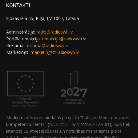
KONTAKTI
Slokas iela 65, Rīga, LV-1007, Latvija
Administrācija:
radio@radioswh.lv
Portāla redakcija:
redakcija@radioswh.lv
Reklāma:
reklama@radioswh.lv
Mārketings:
marketings@radioswh.lv
Mediju uzņēmums piedalās projektā "Latvijas Mediju nozares
kompetenču centrs" (Nr. 2.2.1.5.i.0/2/24/A/CFLA/001), kurš tiek
īstenots ES Atveseļošanas un noturības mehānisma plāna
2.2.1.5.i. investīcijas "Mediju nozares uzņēmumu digitālās