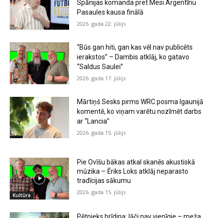
Spānijas komanda pret Mesi Argentīnu
Pasaules kausa finālā
2026. gada 22. jūlijs
“Būs gan hiti, gan kas vēl nav publicēts
ierakstos” – Dambis atklāj, ko gatavo
“Saldus Saulei”
2026. gada 17. jūlijs
Mārtiņš Sesks pirms WRC posma Igaunijā
komentē, ko viņam varētu nozīmēt darbs
ar “Lancia”
2026. gada 15. jūlijs
Pie Ovīšu bākas atkal skanēs akustiskā
mūzika – Ēriks Loks atklāj neparasto
tradīcijas sākumu
2026. gada 15. jūlijs
Kultūra
Pētnieks brīdina: lāči nav vienīgie – meža