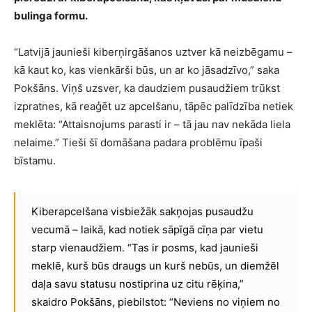
bulinga formu.
“Latvijā jaunieši kiberņirgāšanos uztver kā neizbēgamu –
kā kaut ko, kas vienkārši būs, un ar ko jāsadzīvo,” saka
Pokšāns. Viņš uzsver, ka daudziem pusaudžiem trūkst
izpratnes, kā reaģēt uz apcelšanu, tāpēc palīdzība netiek
meklēta: “Attaisnojums parasti ir – tā jau nav nekāda liela
nelaime.” Tieši šī domāšana padara problēmu īpaši
bīstamu.
Kiberapcelšana visbiežāk sakņojas pusaudžu
vecumā – laikā, kad notiek sāpīgā cīņa par vietu
starp vienaudžiem. “Tas ir posms, kad jaunieši
meklē, kurš būs draugs un kurš nebūs, un diemžēl
daļa savu statusu nostiprina uz citu rēķina,”
skaidro Pokšāns, piebilstot: “Neviens no viņiem no