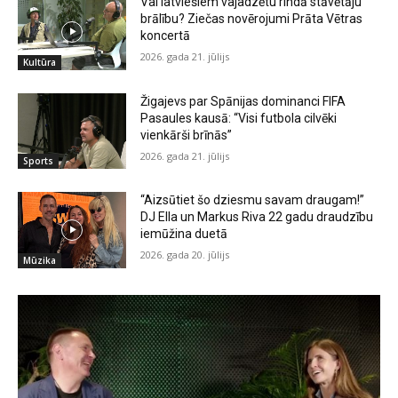
Vai latviešiem vajadzētu rindā stāvētāju
brālību? Ziečas novērojumi Prāta Vētras
koncertā
2026. gada 21. jūlijs
Kultūra
Žigajevs par Spānijas dominanci FIFA
Pasaules kausā: “Visi futbola cilvēki
vienkārši brīnās”
2026. gada 21. jūlijs
Sports
“Aizsūtiet šo dziesmu savam draugam!”
DJ Ella un Markus Riva 22 gadu draudzību
iemūžina duetā
2026. gada 20. jūlijs
Mūzika