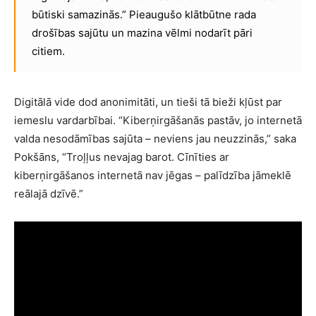
būtiski samazinās.” Pieaugušo klātbūtne rada
drošības sajūtu un mazina vēlmi nodarīt pāri
citiem.
Digitālā vide dod anonimitāti, un tieši tā bieži kļūst par
iemeslu vardarbībai. “Kiberņirgāšanās pastāv, jo internetā
valda nesodāmības sajūta – neviens jau neuzzinās,” saka
Pokšāns, “Troļļus nevajag barot. Cīnīties ar
kiberņirgāšanos internetā nav jēgas – palīdzība jāmeklē
reālajā dzīvē.”