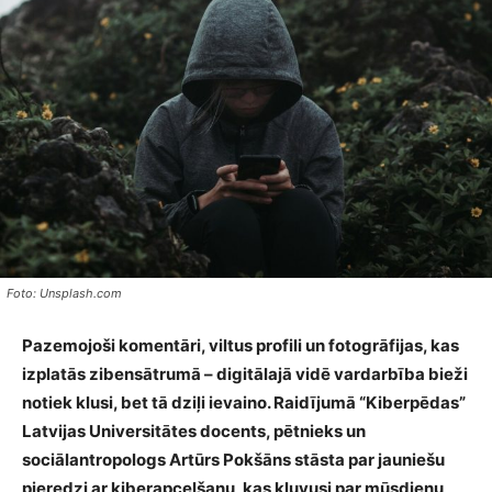
Foto: Unsplash.com
Pazemojoši komentāri, viltus profili un fotogrāfijas, kas
izplatās zibensātrumā – digitālajā vidē vardarbība bieži
notiek klusi, bet tā dziļi ievaino. Raidījumā “Kiberpēdas”
Latvijas Universitātes docents, pētnieks un
sociālantropologs Artūrs Pokšāns stāsta par jauniešu
pieredzi ar kiberapcelšanu, kas kļuvusi par mūsdienu