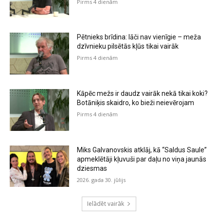
Pirms 4 dienām
Pētnieks brīdina: lāči nav vienīgie – meža
dzīvnieku pilsētās kļūs tikai vairāk
Pirms 4 dienām
Kāpēc mežs ir daudz vairāk nekā tikai koki?
Botāniķis skaidro, ko bieži neievērojam
Pirms 4 dienām
Miks Galvanovskis atklāj, kā “Saldus Saule”
apmeklētāji kļuvuši par daļu no viņa jaunās
dziesmas
2026. gada 30. jūlijs
Ielādēt vairāk