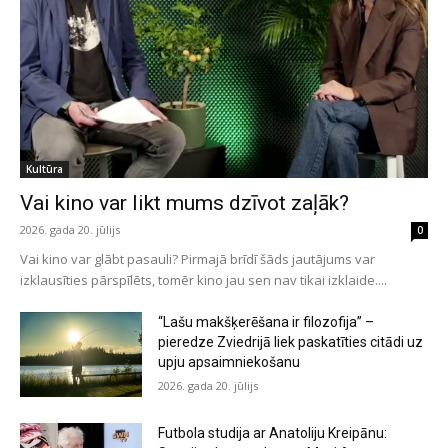
Kultūra
Vai kino var likt mums dzīvot zaļāk?
2026. gada 20. jūlijs
0
Vai kino var glābt pasauli? Pirmajā brīdī šāds jautājums var
izklausīties pārspīlēts, tomēr kino jau sen nav tikai izklaide....
“Lašu makšķerēšana ir filozofija” –
pieredze Zviedrijā liek paskatīties citādi uz
upju apsaimniekošanu
2026. gada 20. jūlijs
Futbola studija ar Anatoliju Kreipānu: