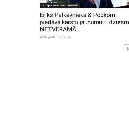
Latvijas mūzikas jaunumi
Ēriks Palkavnieks & Popkorni
piedāvā karstu jaunumu – dzies
NETVERAMĀ
2024. gada 5. augusts
I