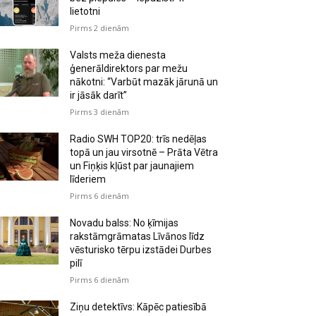
lietotni
Pirms 2 dienām
Valsts meža dienesta
ģenerāldirektors par mežu
nākotni: “Varbūt mazāk jārunā un
ir jāsāk darīt”
Pirms 3 dienām
Radio SWH TOP20: trīs nedēļas
topā un jau virsotnē – Prāta Vētra
un Fiņķis kļūst par jaunajiem
līderiem
Pirms 6 dienām
Novadu balss: No ķīmijas
rakstāmgrāmatas Līvānos līdz
vēsturisko tērpu izstādei Durbes
pilī
Pirms 6 dienām
Ziņu detektīvs: Kāpēc patiesībā