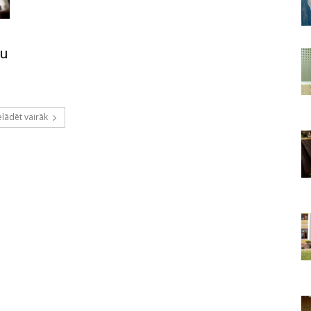
mu
elādēt vairāk