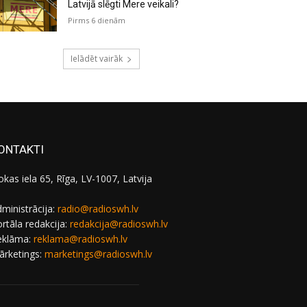
Latvijā slēgti Mere veikali?
Pirms 6 dienām
Ielādēt vairāk
ONTAKTI
okas iela 65, Rīga, LV-1007, Latvija
ministrācija:
radio@radioswh.lv
rtāla redakcija:
redakcija@radioswh.lv
eklāma:
reklama@radioswh.lv
ārketings:
marketings@radioswh.lv