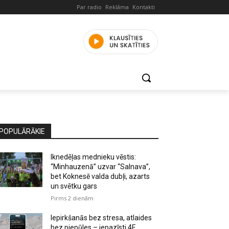
Par radio
Reklāma
Kontakti
POPULĀRĀKIE
Iknedēļas mednieku vēstis:
“Minhauzenā” uzvar “Salnava”,
bet Koknesē valda dubļi, azarts
un svētku gars
Pirms 2 dienām
Iepirkšanās bez stresa, atlaides
bez piepūles – iepazīsti 4F