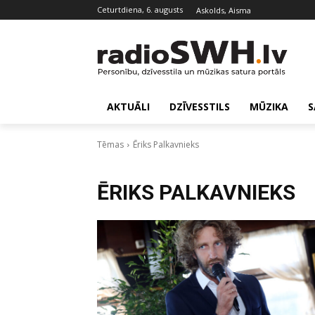
ceturtdiena, 6. augusts
Askolds, Aisma
AKTUĀLI
DZĪVESSTILS
MŪZIKA
S
Tēmas
Ēriks Palkavnieks
ĒRIKS PALKAVNIEKS