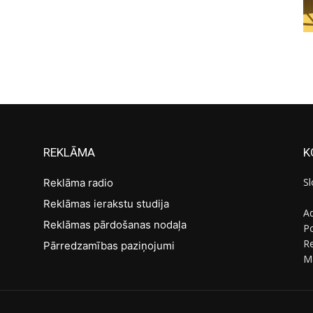
REKLĀMA
K
Sl
Reklāma radio
Reklāmas ierakstu studija
Ad
Reklāmas pārdošanas nodaļa
Po
R
Pārredzamības paziņojumi
M