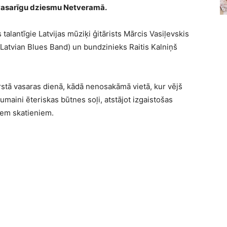
 vasarīgu dziesmu Netveramā.
alantīgie Latvijas mūziķi ģitārists Mārcis Vasiļevskis
 (Latvian Blues Band) un bundzinieks Raitis Kalniņš
tā vasaras dienā, kādā nenosakāmā vietā, kur vējš
maini ēteriskas būtnes soļi, atstājot izgaistošas
iem skatieniem.