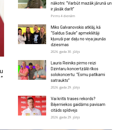
nākotni: “Varbūt mazāk jārunā un
ir jāsāk darīt”
Pirms 4 dienām
Miks Galvanovskis atklāj, kā
“Saldus Saule” apmeklētāji
kļuvuši par daļu no viņa jaunās
dziesmas
2026. gada 30. jūlijs
Lauris Reiniks pirmo reizi
Dzintaru koncertzālē rīkos
nu
solokoncertu: “Esmu patīkami
i”
satraukts”
2026. gada 29. jūlijs
Vai kritīs trases rekords?
Biķerniekos gaidāms pavisam
citāds spīdvejs
2026. gada 29. jūlijs