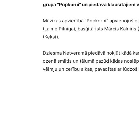
grupā “Popkorni” un piedāvā klausītājiem
Mūzikas apvienībā “Popkorni” apvienojušies t
(Laime Pilnīga), basģitārists Mārcis Kalniņš
(Keksi).
Dziesma Netveramā piedāvā nokļūt kādā kars
dzenā smiltis un tālumā pazūd kādas noslēpu
vēlmju un cerību alkas, pavadītas ar lūdzoš