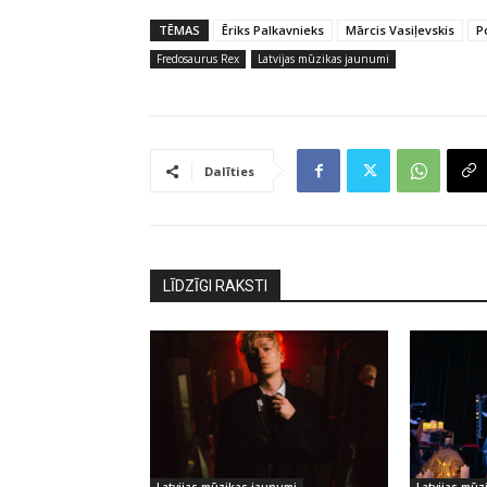
TĒMAS
Ēriks Palkavnieks
Mārcis Vasiļevskis
P
Fredosaurus Rex
Latvijas mūzikas jaunumi
Dalīties
LĪDZĪGI RAKSTI