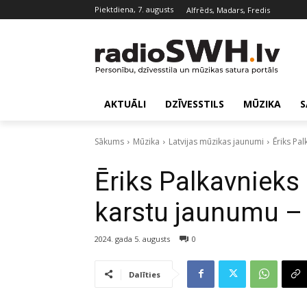
piektdiena, 7. augusts
Alfrēds, Madars, Fredis
AKTUĀLI
DZĪVESSTILS
MŪZIKA
S
Sākums
Mūzika
Latvijas mūzikas jaunumi
Ēriks Pa
Ēriks Palkavnieks
karstu jaunumu 
2024. gada 5. augusts
0
Dalīties