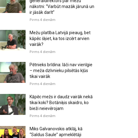
ģenerāldirektors par mežu
nākotni: “Varbūt mazāk jārunā un
ir jāsāk darīt”
Pirms 4 dienām
Mežu platība Latvijā pieaug, bet
kāpēc šķiet, ka tos izcērt arvien
vairāk?
Pirms 4 dienām
Pētnieks brīdina: lāči nav vienīgie
– meža dzīvnieku pilsētās kļūs
tikai vairāk
Pirms 4 dienām
Kāpēc mežs ir daudz vairāk nekā
tikai koki? Botāniķis skaidro, ko
bieži neievērojam
Pirms 4 dienām
Miks Galvanovskis atklāj, kā
“Saldus Saule” apmeklētāji