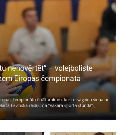
 nenovērtēt” – volejboliste
edzēm Eiropas čempionātā
Eiropas čempionāta finālturnīram, kur to sagaida viena no
Marta Levinska raidījumā “Vakara sporta stunda”...