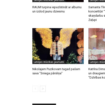
Latvijas mūzikas jaunumi
Latvijas mūz
RAUM turpina iepazīstināt ar albumu
Samanta Tīn
un izdod jaunu dziesmu
koncerttūri 
skaņdarbu s
Zaļupi
Latvijas mūzikas jaunumi
Latvijas mūz
Nikolajam Puzikovam tagad pašam
Katrīna Dim
sava “Sniega pārsliņa”
un draugiem
“Dzīvības k