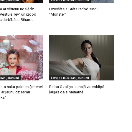
ikas jaunumi
Latvijas mūzikas jaunumi
a ar vērienu noslēdz
Dziedātaja Grēta izdod singlu
“Vēstule Tev” un izdod
“Monster”
adarbībā ar Rihardu
ikas jaunumi
Latvijas mūzikas jaunumi
anta saka paldies ģimenei
Baiba Ozoliņa jaunajā videoklipā
 ar jaunu dziesmu
ļaujas dejai vienatnē
oks”