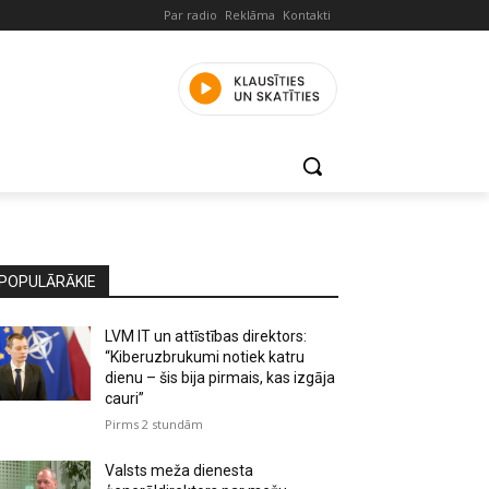
Par radio
Reklāma
Kontakti
POPULĀRĀKIE
LVM IT un attīstības direktors:
“Kiberuzbrukumi notiek katru
dienu – šis bija pirmais, kas izgāja
cauri”
Pirms 2 stundām
Valsts meža dienesta