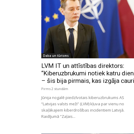
Daba un tūrisms
LVM IT un attīstības direktors:
“Kiberuzbrukumi notiek katru die
– šis bija pirmais, kas izgāja caur
Pirms 2 stundām
Jūnija nogalē piedzīvotais kiberuzbrukums AS
“Latvijas valsts meži” (LVM) kļuva par vienu no
skaļākajiem kiberdrošības incidentiem Latvijā.
Raidījumā “Zaļais...