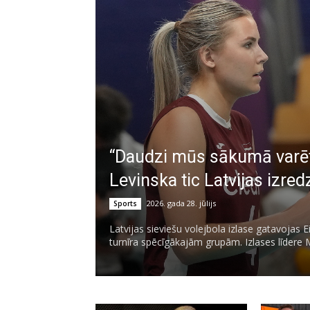
“Daudzi mūs sākumā varētu
Levinska tic Latvijas izr
2026. gada 28. jūlijs
Sports
Latvijas sieviešu volejbola izlase gatavojas 
turnīra spēcīgākajām grupām. Izlases līdere 