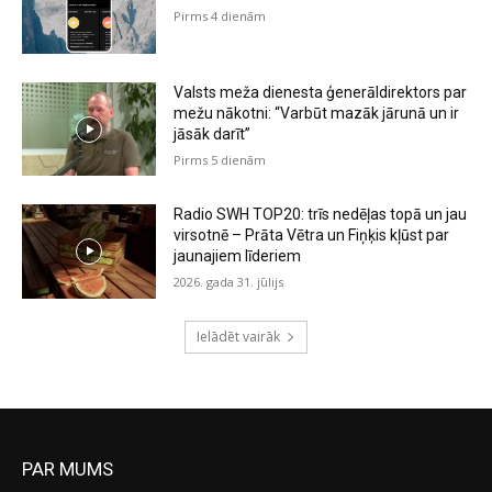
Pirms 4 dienām
Valsts meža dienesta ģenerāldirektors par
mežu nākotni: “Varbūt mazāk jārunā un ir
jāsāk darīt”
Pirms 5 dienām
Radio SWH TOP20: trīs nedēļas topā un jau
virsotnē – Prāta Vētra un Fiņķis kļūst par
jaunajiem līderiem
2026. gada 31. jūlijs
Ielādēt vairāk
PAR MUMS