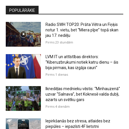
POPULĀRĀKIE
Radio SWH TOP20: Prāta Vētra un Fiņķis
notur 1. vietu, bet “Miera pīpe” topā skan
jau 17. nedēļu
Pirms 23 stundām
LVM IT un attīstības direktors:
“Kiberuzbrukumi notiek katru dienu – šis
bija pirmais, kas izgāja cauri”
Pirms 1 dienas
Iknedēļas mednieku vēstis: “Minhauzenā”
uzvar “Salnava”, bet Koknesē valda dubļi,
azarts un svētku gars
Pirms 4 dienām
Iepirkšanās bez stresa, atlaides bez
piepūles – iepazīsti 4F lietotni