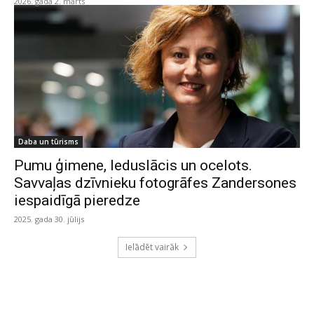
2026. gada 2. marts
Daba un tūrisms
Pumu ģimene, leduslācis un ocelots.
Savvaļas dzīvnieku fotogrāfes Zandersones
iespaidīgā pieredze
2025. gada 30. jūlijs
Ielādēt vairāk