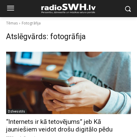
Tēmas
Fotogrāfija
Atslēgvārds:
fotogrāfija
Dzīvesstils
“Internets ir kā tetovējums” jeb Kā
jauniešiem veidot drošu digitālo pēdu