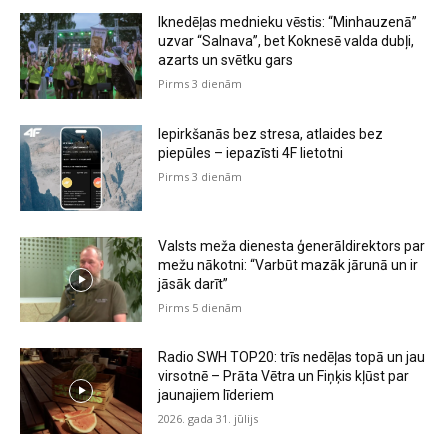
Iknedēļas mednieku vēstis: “Minhauzenā”
uzvar “Salnava”, bet Koknesē valda dubļi,
azarts un svētku gars
Pirms 3 dienām
Iepirkšanās bez stresa, atlaides bez
piepūles – iepazīsti 4F lietotni
Pirms 3 dienām
Valsts meža dienesta ģenerāldirektors par
mežu nākotni: “Varbūt mazāk jārunā un ir
jāsāk darīt”
Pirms 5 dienām
Radio SWH TOP20: trīs nedēļas topā un jau
virsotnē – Prāta Vētra un Fiņķis kļūst par
jaunajiem līderiem
2026. gada 31. jūlijs