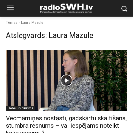
Tēmas
Laura Mazule
Atslēgvārds:
Laura Mazule
Daba un tūrisms
Vecmāmiņas nostāsti, gadskārtu skaitīšana,
stumbra resnums – vai iespējams noteikt