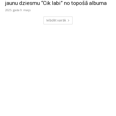
jaunu dziesmu “Cik labi” no topošā albuma
2025. gada 9. maijs
Ielādēt vairāk