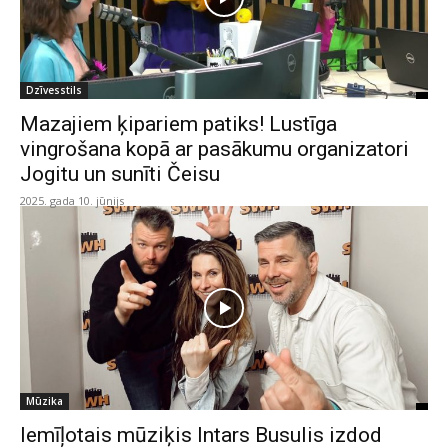
Dzīvesstils
Mazajiem ķipariem patiks! Lustīga
vingrošana kopā ar pasākumu organizatori
Jogitu un sunīti Čeisu
2025. gada 10. jūnijs
Mūzika
Iemīļotais mūziķis Intars Busulis izdod