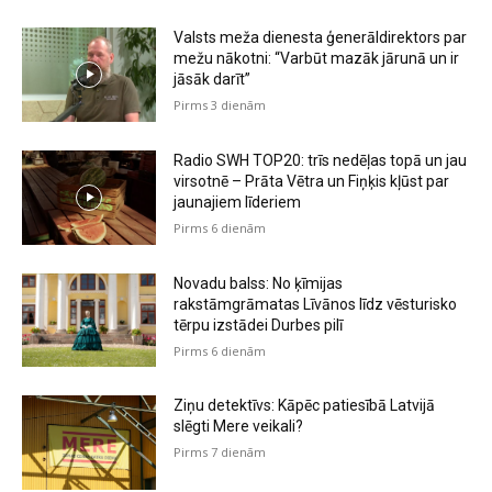
Valsts meža dienesta ģenerāldirektors par
mežu nākotni: “Varbūt mazāk jārunā un ir
jāsāk darīt”
Pirms 3 dienām
Radio SWH TOP20: trīs nedēļas topā un jau
virsotnē – Prāta Vētra un Fiņķis kļūst par
jaunajiem līderiem
Pirms 6 dienām
Novadu balss: No ķīmijas
rakstāmgrāmatas Līvānos līdz vēsturisko
tērpu izstādei Durbes pilī
Pirms 6 dienām
Ziņu detektīvs: Kāpēc patiesībā Latvijā
slēgti Mere veikali?
Pirms 7 dienām