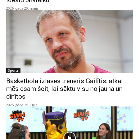
ideālu brīvlaiku
2026. gada 20. maijs
Sports
Basketbola izlases treneris Gailītis: atkal
mēs esam šeit, lai sāktu visu no jauna un
cīnītos
2025. gada 15. jūlijs