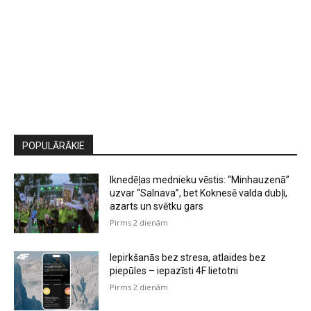
POPULĀRĀKIE
Iknedēļas mednieku vēstis: “Minhauzenā”
uzvar “Salnava”, bet Koknesē valda dubļi,
azarts un svētku gars
Pirms 2 dienām
Iepirkšanās bez stresa, atlaides bez
piepūles – iepazīsti 4F lietotni
Pirms 2 dienām