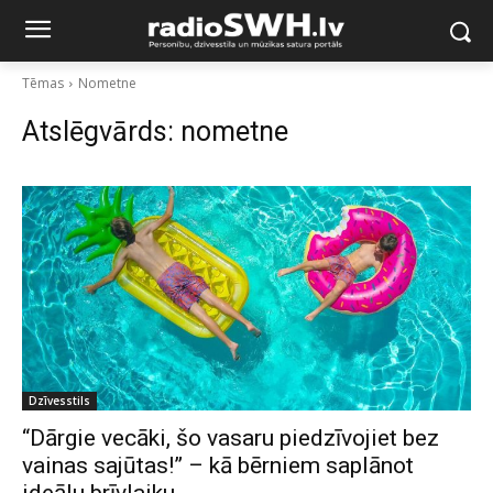
Tēmas
Nometne
Atslēgvārds:
nometne
Dzīvesstils
“Dārgie vecāki, šo vasaru piedzīvojiet bez
vainas sajūtas!” – kā bērniem saplānot