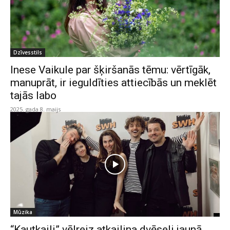
Dzīvesstils
Inese Vaikule par šķiršanās tēmu: vērtīgāk,
manuprāt, ir ieguldīties attiecībās un meklēt
tajās labo
2025. gada 8. maijs
Mūzika
“Kautkaili” vēlreiz atkailina dvēseli jaunā