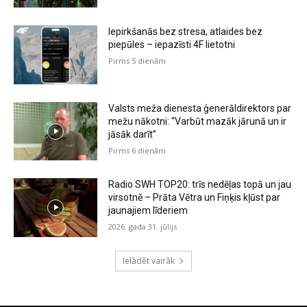
Iepirkšanās bez stresa, atlaides bez
piepūles – iepazīsti 4F lietotni
Pirms 5 dienām
Valsts meža dienesta ģenerāldirektors par
mežu nākotni: “Varbūt mazāk jārunā un ir
jāsāk darīt”
Pirms 6 dienām
Radio SWH TOP20: trīs nedēļas topā un jau
virsotnē – Prāta Vētra un Fiņķis kļūst par
jaunajiem līderiem
2026. gada 31. jūlijs
Ielādēt vairāk