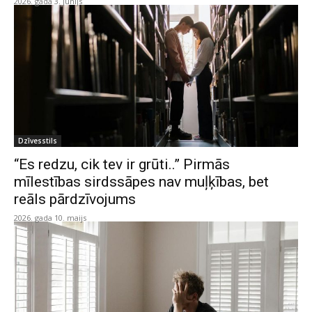
2026. gada 3. jūnijs
Dzīvesstils
“Es redzu, cik tev ir grūti..” Pirmās
mīlestības sirdssāpes nav muļķības, bet
reāls pārdzīvojums
2026. gada 10. maijs