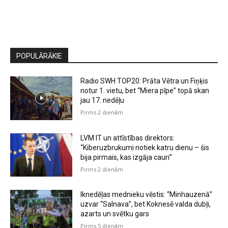
POPULĀRĀKIE
Radio SWH TOP20: Prāta Vētra un Fiņķis
notur 1. vietu, bet “Miera pīpe” topā skan
jau 17. nedēļu
Pirms 2 dienām
LVM IT un attīstības direktors:
“Kiberuzbrukumi notiek katru dienu – šis
bija pirmais, kas izgāja cauri”
Pirms 2 dienām
Iknedēļas mednieku vēstis: “Minhauzenā”
uzvar “Salnava”, bet Koknesē valda dubļi,
azarts un svētku gars
Pirms 5 dienām