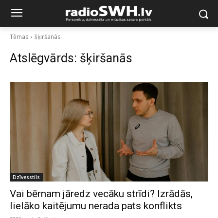
Tēmas
šķiršanās
Atslēgvārds:
šķiršanās
Dzīvesstils
Vai bērnam jāredz vecāku strīdi? Izrādās,
lielāko kaitējumu nerada pats konflikts