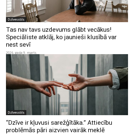
Dzīvesstils
Tas nav tavs uzdevums glābt vecākus!
Speciāliste atklāj, ko jaunieši klusībā var
nest sevī
2026. gada 9. marts
Dzīvesstils
“Dzīve ir kļuvusi sarežģītāka.” Attiecību
problēmās pāri aizvien vairāk meklē