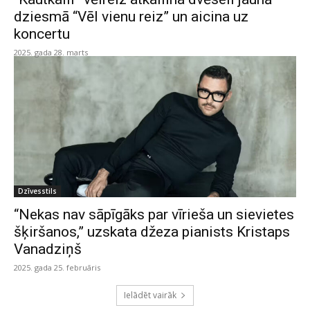
dziesmā “Vēl vienu reiz” un aicina uz
koncertu
2025. gada 28. marts
Dzīvesstils
“Nekas nav sāpīgāks par vīrieša un sievietes
šķiršanos,” uzskata džeza pianists Kristaps
Vanadziņš
2025. gada 25. februāris
Ielādēt vairāk