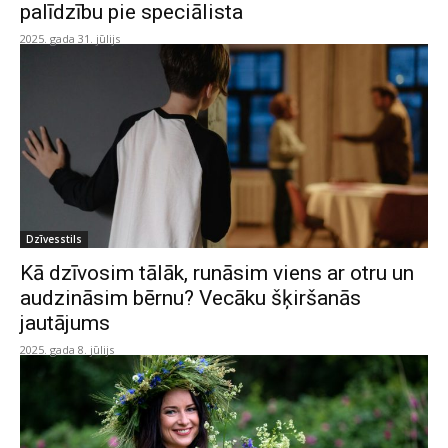
palīdzību pie speciālista
2025. gada 31. jūlijs
Dzīvesstils
Kā dzīvosim tālāk, runāsim viens ar otru un
audzināsim bērnu? Vecāku šķiršanās
jautājums
2025. gada 8. jūlijs