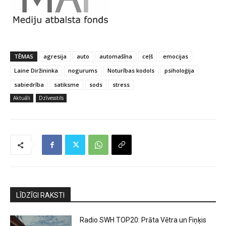
TĒMAS
agresija
auto
automašīna
ceļš
emocijas
Laine Diržininka
nogurums
Noturības kodols
psiholoģija
sabiedrība
satiksme
sods
stress
Aktuāli
Dzīvesstils
LĪDZĪGI RAKSTI
Radio SWH TOP20: Prāta Vētra un Fiņķis