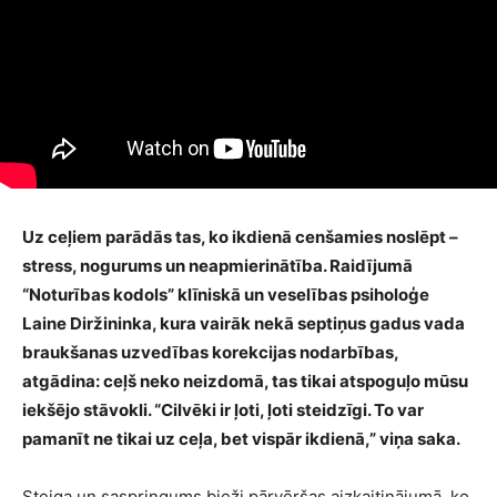
Uz ceļiem parādās tas, ko ikdienā cenšamies noslēpt –
stress, nogurums un neapmierinātība. Raidījumā
“Noturības kodols” klīniskā un veselības psiholoģe
Laine Diržininka, kura vairāk nekā septiņus gadus vada
braukšanas uzvedības korekcijas nodarbības,
atgādina: ceļš neko neizdomā, tas tikai atspoguļo mūsu
iekšējo stāvokli. “Cilvēki ir ļoti, ļoti steidzīgi. To var
pamanīt ne tikai uz ceļa, bet vispār ikdienā,” viņa saka.
Steiga un saspringums bieži pārvēršas aizkaitinājumā, ko