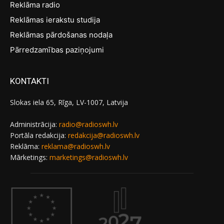
Reklāma radio
Reklāmas ierakstu studija
Reklāmas pārdošanas nodaļa
Pārredzamības paziņojumi
KONTAKTI
Slokas iela 65, Rīga, LV-1007, Latvija
Administrācija:
radio@radioswh.lv
Portāla redakcija:
redakcija@radioswh.lv
Reklāma:
reklama@radioswh.lv
Mārketings:
marketings@radioswh.lv