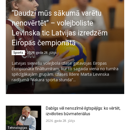
“Daudzi mūs sākumā varētu
nenovērtēt” – volejboliste
Levinska tic Latvijas izredzēm
Eiropas čempionātā
2026. gada 28. jūlijs
Sports
Latvijas sieviešu volejbola izlase gatavojas Eiropas
čempionāta finālturnīram, kur to sagaida viena no turnīra
spēcīgākajām grupām. Izlases līdere Marta Levinska
raidījumā “Vakara sporta stunda”...
Dabīgs vēl nenozīmē ilgtspējīgs: ko vērtēt,
izvēloties būvmateriālus
2026. gada 28. jūlijs
Tehnoloģijas