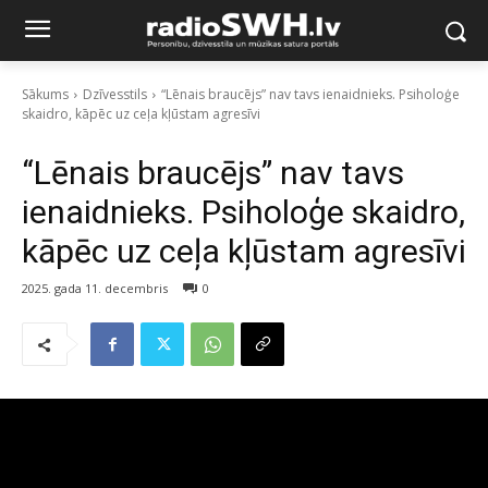
Sākums
Dzīvesstils
“Lēnais braucējs” nav tavs ienaidnieks. Psiholoģe
skaidro, kāpēc uz ceļa kļūstam agresīvi
“Lēnais braucējs” nav tavs
ienaidnieks. Psiholoģe skaidro,
kāpēc uz ceļa kļūstam agresīvi
2025. gada 11. decembris
0