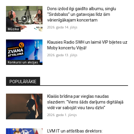
Dons izdod ilgi gaidīto albumu, singlu
“Sirdsbalss” un gatavojas līdz šim
vērienīgākajam koncertam
2026. gada 14. jūlijs
Mūzika
Klausies Radio SWH un laimē VIP biļetes uz
Moby koncertu Viļņā!
2026. gada 13. jūlijs
Konkursi un akcijas
POPULĀRĀKIE
Klaišis brīdina par vieglas naudas
slazdiem: “Viens šāds darījums digitālajā
vidē var sabojāt visu tavu dzīvi”
2026. gada 1. jūnijs
LVM IT un attīstības direktors: