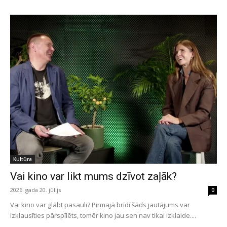
Kultūra
Vai kino var likt mums dzīvot zaļāk?
2026. gada 20. jūlijs
0
Vai kino var glābt pasauli? Pirmajā brīdī šāds jautājums var
izklausīties pārspīlēts, tomēr kino jau sen nav tikai izklaide....