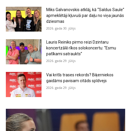
Miks Galvanovskis atklāj, kā “Saldus Saule”
apmeklētāji kļuvuši par daļu no viņa jaunās
dziesmas
2026. gada 30. jūlijs
Lauris Reiniks pirmo reizi Dzintaru
koncertzālē rīkos solokoncertu: “Esmu
patīkami satraukts”
2026. gada 29. jūlijs
Vai kritīs trases rekords? Biķerniekos
gaidāms pavisam citāds spīdvejs
2026. gada 29. jūlijs