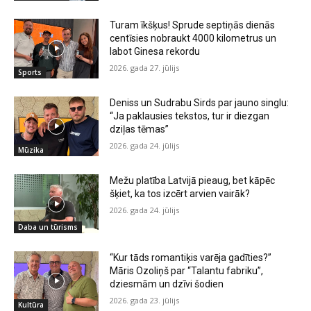
Turam īkšķus! Sprude septiņās dienās
centīsies nobraukt 4000 kilometrus un
labot Ginesa rekordu
2026. gada 27. jūlijs
Sports
Deniss un Sudrabu Sirds par jauno singlu:
“Ja paklausies tekstos, tur ir diezgan
dziļas tēmas”
2026. gada 24. jūlijs
Mūzika
Mežu platība Latvijā pieaug, bet kāpēc
šķiet, ka tos izcērt arvien vairāk?
2026. gada 24. jūlijs
Daba un tūrisms
“Kur tāds romantiķis varēja gadīties?”
Māris Ozoliņš par “Talantu fabriku”,
dziesmām un dzīvi šodien
2026. gada 23. jūlijs
Kultūra