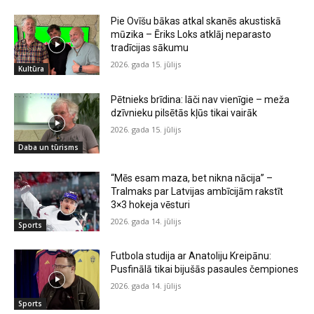
Pie Ovīšu bākas atkal skanēs akustiskā
mūzika – Ēriks Loks atklāj neparasto
tradīcijas sākumu
2026. gada 15. jūlijs
Kultūra
Pētnieks brīdina: lāči nav vienīgie – meža
dzīvnieku pilsētās kļūs tikai vairāk
2026. gada 15. jūlijs
Daba un tūrisms
“Mēs esam maza, bet nikna nācija” –
Tralmaks par Latvijas ambīcijām rakstīt
3×3 hokeja vēsturi
2026. gada 14. jūlijs
Sports
Futbola studija ar Anatoliju Kreipānu:
Pusfinālā tikai bijušās pasaules čempiones
2026. gada 14. jūlijs
Sports