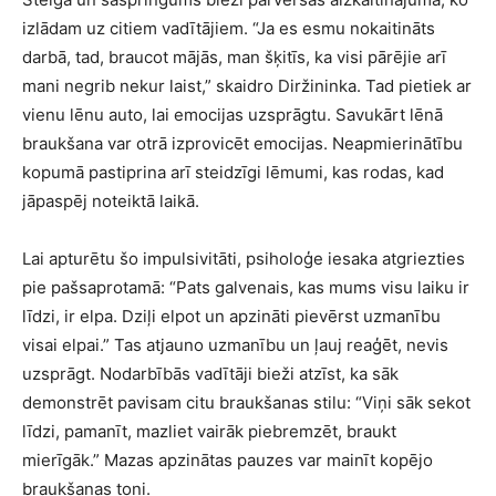
izlādam uz citiem vadītājiem. “Ja es esmu nokaitināts
darbā, tad, braucot mājās, man šķitīs, ka visi pārējie arī
mani negrib nekur laist,” skaidro Diržininka. Tad pietiek ar
vienu lēnu auto, lai emocijas uzsprāgtu. Savukārt lēnā
braukšana var otrā izprovicēt emocijas. Neapmierinātību
kopumā pastiprina arī steidzīgi lēmumi, kas rodas, kad
jāpaspēj noteiktā laikā.
Lai apturētu šo impulsivitāti, psiholoģe iesaka atgriezties
pie pašsaprotamā: “Pats galvenais, kas mums visu laiku ir
līdzi, ir elpa. Dziļi elpot un apzināti pievērst uzmanību
visai elpai.” Tas atjauno uzmanību un ļauj reaģēt, nevis
uzsprāgt. Nodarbībās vadītāji bieži atzīst, ka sāk
demonstrēt pavisam citu braukšanas stilu: “Viņi sāk sekot
līdzi, pamanīt, mazliet vairāk piebremzēt, braukt
mierīgāk.” Mazas apzinātas pauzes var mainīt kopējo
braukšanas toni.