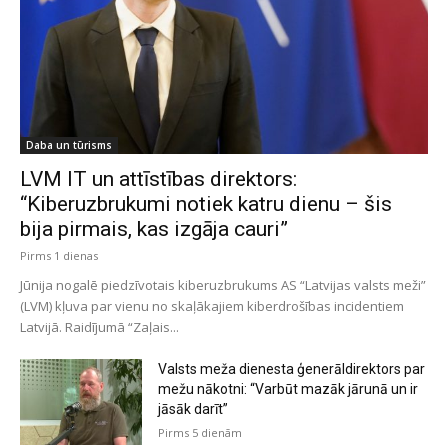
Daba un tūrisms
LVM IT un attīstības direktors:
“Kiberuzbrukumi notiek katru dienu – šis
bija pirmais, kas izgāja cauri”
Pirms 1 dienas
Jūnija nogalē piedzīvotais kiberuzbrukums AS “Latvijas valsts meži”
(LVM) kļuva par vienu no skaļākajiem kiberdrošības incidentiem
Latvijā. Raidījumā “Zaļais...
Valsts meža dienesta ģenerāldirektors par
mežu nākotni: “Varbūt mazāk jārunā un ir
jāsāk darīt”
Pirms 5 dienām