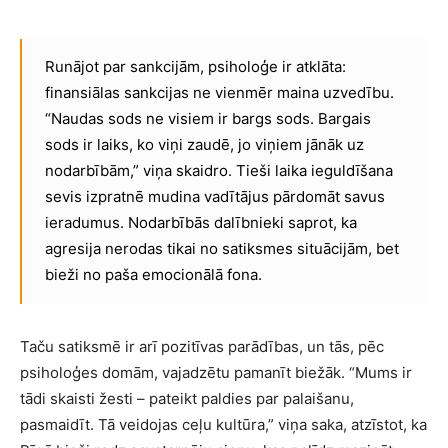
Runājot par sankcijām, psiholoģe ir atklāta:
finansiālas sankcijas ne vienmēr maina uzvedību.
“Naudas sods ne visiem ir bargs sods. Bargais
sods ir laiks, ko viņi zaudē, jo viņiem jānāk uz
nodarbībām,” viņa skaidro. Tieši laika ieguldīšana
sevis izpratnē mudina vadītājus pārdomāt savus
ieradumus. Nodarbībās dalībnieki saprot, ka
agresija nerodas tikai no satiksmes situācijām, bet
bieži no paša emocionālā fona.
Taču satiksmē ir arī pozitīvas parādības, un tās, pēc
psiholoģes domām, vajadzētu pamanīt biežāk. “Mums ir
tādi skaisti žesti – pateikt paldies par palaišanu,
pasmaidīt. Tā veidojas ceļu kultūra,” viņa saka, atzīstot, ka