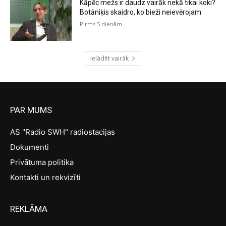
Kāpēc mežs ir daudz vairāk nekā tikai koki?
Botāniķis skaidro, ko bieži neievērojam
Pirms 5 dienām
Ielādēt vairāk
PAR MUMS
AS "Radio SWH" radiostacijas
Dokumenti
Privātuma politika
Kontakti un rekvizīti
REKLĀMA