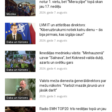
notur 1. vietu, bet “Miera pīpe” topā skan
jau 17. nedēļu
2026. gada 7. augusts
Mūzika
LVM IT un attīstības direktors:
“Kiberuzbrukumi notiek katru dienu – šis
bija pirmais, kas izgāja cauri”
2026. gada 7. augusts
Daba un tūrisms
Iknedēļas mednieku vēstis: “Minhauzenā”
uzvar “Salnava”, bet Koknesē valda dubļi,
azarts un svētku gars
2026. gada 4. augusts
Daba un tūrisms
Valsts meža dienesta ģenerāldirektors par
mežu nākotni: “Varbūt mazāk jārunā un ir
jāsāk darīt”
2026. gada 3. augusts
Daba un tūrisms
Radio SWH TOP20: trīs nedēļas topā un jau