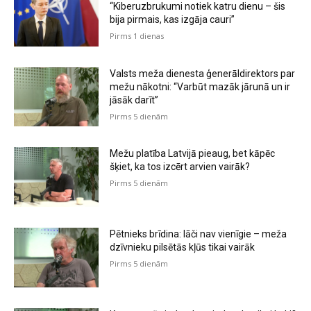
“Kiberuzbrukumi notiek katru dienu – šis
bija pirmais, kas izgāja cauri”
Pirms 1 dienas
Valsts meža dienesta ģenerāldirektors par
mežu nākotni: “Varbūt mazāk jārunā un ir
jāsāk darīt”
Pirms 5 dienām
Mežu platība Latvijā pieaug, bet kāpēc
šķiet, ka tos izcērt arvien vairāk?
Pirms 5 dienām
Pētnieks brīdina: lāči nav vienīgie – meža
dzīvnieku pilsētās kļūs tikai vairāk
Pirms 5 dienām