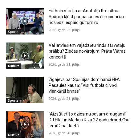
Futbola studija ar Anatoliju Kreipānu:
Spānija kļūst par pasaules čempioni un
noslēdz iespaidīgu turnīru
2026. gada 22. jūlijs
Sports
Vai latviešiem vajadzētu rindā stāvētāju
brālību? Ziečas novērojumi Prāta Vētras
koncertā
2026. gada 21. jūlijs
Kultūra
Žigajevs par Spānijas dominanci FIFA
Pasaules kausā: “Visi futbola cilvēki
vienkārši brīnās”
2026. gada 21. jūlijs
Sports
“Aizsūtiet šo dziesmu savam draugam!”
DJ Ella un Markus Riva 22 gadu draudzību
iemūžina duetā
2026. gada 20. jūlijs
Mūzika