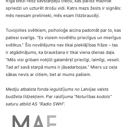
Rīgā bieži redz savstarpēju cieņu, kas palīdz mazināt
spriedzi un uzturēt drošu vidi. Katrs mazs žests ir signāls:
mēs neesam pretinieki, mēs esam līdzbraucēji.
Tuvojoties svētkiem, psiholoģe aicina padomāt par to, kas
patiesi svarīgs. “Es visiem novēlētu priecīgus un mierīgus
svētkus.” Šis novēlējums nav tikai pieklājības frāze – tas
ir atgādinājums, ka braukšana ir tikai viena dienas daļa.
“Mēs visi gribam nokļūt galamērķī priecīgi, laimīgi, veseli.
Tad arī savā starpā mums ir jāsadarbojas.” Miers uz ceļa
sākas nevis ar citiem, bet ar mums pašiem.
Mediju atbalsta fonda ieguldījums no Latvijas valsts
budžeta līdzekļiem. Par raidījuma “Noturības kodols”
saturu atbild AS “Radio SWH”.