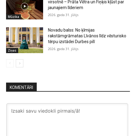
virsotnē – Prāta Vētra un Fiņķis kļūst par
jaunajiem līderiem
2026. gada 31. jūlijs
Mūzika
Novadu balss: No ķīmijas
rakstāmgrāmatas Līvānos līdz vēsturisko
tērpu izstādei Durbes pilī
2026. gada 31. jūlijs
Ziņas
KOMENTĀRI