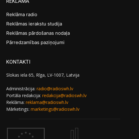
REKLĀMA
Reklāma radio
Reklāmas ierakstu studija
Reklāmas pārdošanas nodaļa
Pārredzamības paziņojumi
KONTAKTI
Slokas iela 65, Rīga, LV-1007, Latvija
Administrācija:
radio@radioswh.lv
Portāla redakcija:
redakcija@radioswh.lv
Reklāma:
reklama@radioswh.lv
Mārketings:
marketings@radioswh.lv