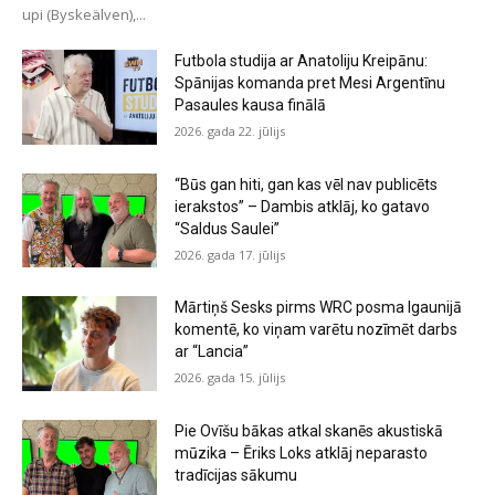
upi (Byskeälven),...
Futbola studija ar Anatoliju Kreipānu:
Spānijas komanda pret Mesi Argentīnu
Pasaules kausa finālā
2026. gada 22. jūlijs
“Būs gan hiti, gan kas vēl nav publicēts
ierakstos” – Dambis atklāj, ko gatavo
“Saldus Saulei”
2026. gada 17. jūlijs
Mārtiņš Sesks pirms WRC posma Igaunijā
komentē, ko viņam varētu nozīmēt darbs
ar “Lancia”
2026. gada 15. jūlijs
Pie Ovīšu bākas atkal skanēs akustiskā
mūzika – Ēriks Loks atklāj neparasto
tradīcijas sākumu