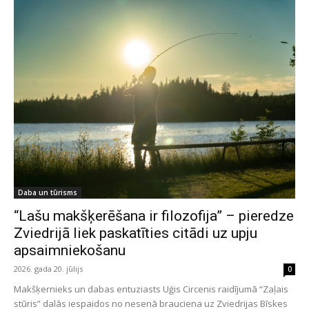
Daba un tūrisms
“Lašu makšķerēšana ir filozofija” – pieredze
Zviedrijā liek paskatīties citādi uz upju
apsaimniekošanu
2026. gada 20. jūlijs
0
Makšķernieks un dabas entuziasts Uģis Circenis raidījumā “Zaļais
stūris” dalās iespaidos no nesenā brauciena uz Zviedrijas Bīskes