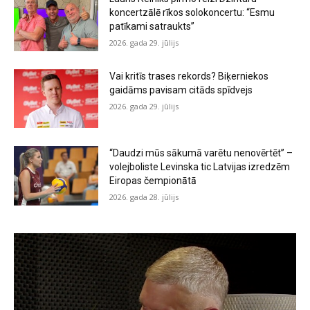
koncertzālē rīkos solokoncertu: “Esmu
patīkami satraukts”
2026. gada 29. jūlijs
Vai kritīs trases rekords? Biķerniekos
gaidāms pavisam citāds spīdvejs
2026. gada 29. jūlijs
“Daudzi mūs sākumā varētu nenovērtēt” –
volejboliste Levinska tic Latvijas izredzēm
Eiropas čempionātā
2026. gada 28. jūlijs