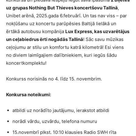
uz grupas Nothing But Thieves koncertšovu Tallinā
,
Unibet arēnā, 2025.gada 6.februārī. Un tas nav viss – par
nokļūšanu uz koncertu parūpēsies Baltijā lielākā un
ērtākā autobusu kompānija
Lux Express, kas uzvarētājus
un ceļabiedrus ērti nogādās Tallinā
! Sāc savu mūzikas
ceļojumu ar stilu un komfortu katrā kilometrā! Esi viens
no diviem laimīgajiem dalībniekiem, kuri iegūs šādu
koncertkomplektu!
Konkurss norisinās no 4. līdz 15. novembrim.
Konkursa noteikumi:
atbildi uz norādīto jautājumu, ierakstot atbildi
norādi vārdu, uzvārdu, telefona numuru
15.novembrī plkst. 10:10 klausies Radio SWH rīta