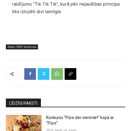
raidījumu “Tik Tik Tik”, kurā pēc nejaušības principa
tiks izlozēti divi laimīgie
Radio SWH konkurss
LĪDZĪGI RAKSTI
Konkurss “Pūre der vienmēr!” kopā ar
“Pūre”
2026. gada 14. jūnijs