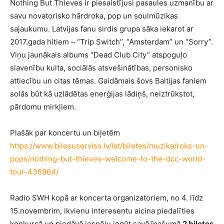
Nothing But Thieves ir piesaistījusi pasaules uzmanību ar
savu novatorisko hārdroka, pop un soulmūzikas
sajaukumu. Latvijas fanu sirdis grupa sāka iekarot ar
2017.gada hitiem – “Trip Switch”, “Amsterdam” un “Sorry”.
Viņu jaunākais albums “Dead Club City” atspoguļo
slavenību kulta, sociālās atsvešinātības, personisko
attiecību un citas tēmas. Gaidāmais šovs Baltijas faniem
solās būt kā uzlādētas enerģijas lādiņš, neiztrūkstot,
pārdomu mirkļiem.
Plašāk par koncertu un biļetēm
https://www.bilesuserviss.lv/lat/biletes/muzika/roks-un-
pops/nothing-but-thieves-welcome-to-the-dcc-world-
tour-435964/
Radio SWH kopā ar koncerta organizatoriem, no 4. līdz
15.novembrim, ikvienu interesentu aicina piedalīties
konkursā un piedāvā iespēju iegūt savā īpašumā
2 biļetes