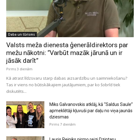
Daba un tūrisms
Valsts meža dienesta ģenerāldirektors par
mežu nākotni: “Varbūt mazāk jārunā un ir
jāsāk darīt”
Pirms 3 dienām
Kā atrast līdzsvaru starp dabas aizsardzību un saimniekošanu?
Tas ir viens no būtiskākajiem jautājumiem, par ko šobrīd tiek
diskutēts...
Miks Galvanovskis atklāj, kā “Saldus Saule”
apmeklētāji kļuvuši par daļu no viņa jaunās
dziesmas
Pirms 7 dienām
Lauris Reiniks pirmo reizi Dzintaru