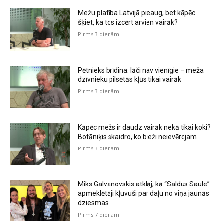
Mežu platība Latvijā pieaug, bet kāpēc
šķiet, ka tos izcērt arvien vairāk?
Pirms 3 dienām
Pētnieks brīdina: lāči nav vienīgie – meža
dzīvnieku pilsētās kļūs tikai vairāk
Pirms 3 dienām
Kāpēc mežs ir daudz vairāk nekā tikai koki?
Botāniķis skaidro, ko bieži neievērojam
Pirms 3 dienām
Miks Galvanovskis atklāj, kā “Saldus Saule”
apmeklētāji kļuvuši par daļu no viņa jaunās
dziesmas
Pirms 7 dienām