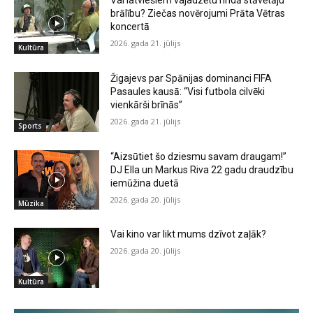
Vai latviešiem vajadzētu rindā stāvētāju
brālību? Ziečas novērojumi Prāta Vētras
koncertā
2026. gada 21. jūlijs
Kultūra
Žigajevs par Spānijas dominanci FIFA
Pasaules kausā: “Visi futbola cilvēki
vienkārši brīnās”
2026. gada 21. jūlijs
Sports
“Aizsūtiet šo dziesmu savam draugam!”
DJ Ella un Markus Riva 22 gadu draudzību
iemūžina duetā
2026. gada 20. jūlijs
Mūzika
Vai kino var likt mums dzīvot zaļāk?
2026. gada 20. jūlijs
Kultūra