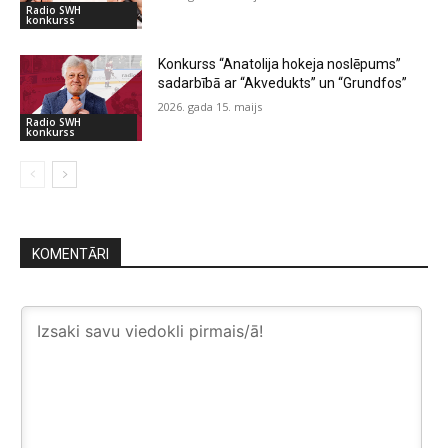
Radio SWH
konkurss
Konkurss “Anatolija hokeja noslēpums”
sadarbībā ar “Akvedukts” un “Grundfos”
2026. gada 15. maijs
Radio SWH
konkurss
KOMENTĀRI