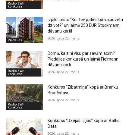
Radio SWH
konkurss
Izpildi testu “Kur tev patiesībā vajadzētu
dzīvot?” un laimē 250 EUR Stockmann
dāvanu karti!
2026. gada 22. maijs
Piedalies
Domā, ka zini visu par savām acīm?
Piedalies konkursā un laimē Fielmann
dāvanu karti
Radio SWH
2026. gada 22. maijs
konkurss
Konkurss “Zibatmiņa” kopā ar Branku
Brančotavu
2026. gada 22. maijs
Radio SWH
konkurss
Konkurss “Dzejas cīņas” kopā ar Baltic
Data
2026. gada 22. maijs