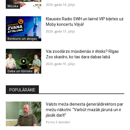
2026. gada 14. jūlijs
Mūzika
Klausies Radio SWH un laimē VIP biļetes uz
Moby koncertu Viļņā!
2026. gada 13. jūlijs
Konkursi un akcijas
Vai zoodārzs mūsdienās ir ētisks? Rīgas
Zoo skaidro, ko tas dara dabas labā
2026. gada 10. jūlijs
Daba un tūrisms
POPULĀRĀKIE
Valsts meža dienesta ģenerāldirektors par
mežu nākotni: “Varbūt mazāk jārunā un ir
jāsāk darīt”
Pirms 3 dienām