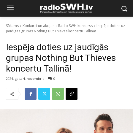
Sākums
Konkursi un akcijas
Radio SWH konkurss
Iespēja doties uz
jaudīgās grupas Nothing But Thieves koncertu Tallinā!
Iespēja doties uz jaudīgās
grupas Nothing But Thieves
koncertu Tallinā!
2024. gada 4. novembris
0