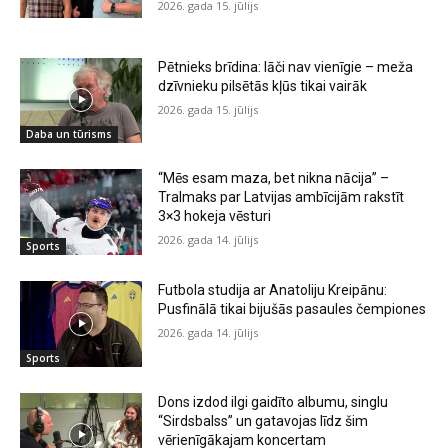
2026. gada 15. jūlijs
Pētnieks brīdina: lāči nav vienīgie – meža
dzīvnieku pilsētās kļūs tikai vairāk
2026. gada 15. jūlijs
Daba un tūrisms
“Mēs esam maza, bet nikna nācija” –
Tralmaks par Latvijas ambīcijām rakstīt
3×3 hokeja vēsturi
2026. gada 14. jūlijs
Sports
Futbola studija ar Anatoliju Kreipānu:
Pusfinālā tikai bijušās pasaules čempiones
2026. gada 14. jūlijs
Sports
Dons izdod ilgi gaidīto albumu, singlu
“Sirdsbalss” un gatavojas līdz šim
vērienīgākajam koncertam