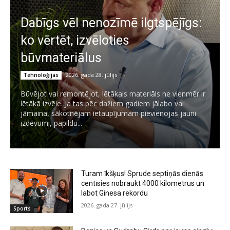
Dabīgs vēl nenozīmē ilgtspējīgs:
ko vērtēt, izvēloties
būvmateriālus
2026. gada 28. jūlijs
Tehnoloģijas
Būvējot vai remontējot, lētākais materiāls ne vienmēr ir
lētākā izvēle. Ja tas pēc dažiem gadiem jālabo vai
jāmaina, sākotnējam ietaupījumam pievienojas jauni
izdevumi, papildu...
Turam īkšķus! Sprude septiņās dienās
centīsies nobraukt 4000 kilometrus un
labot Ginesa rekordu
2026. gada 27. jūlijs
Sports