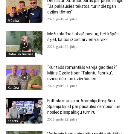
Deniss un Sudrabu Sirds par jauno singlu:
“Ja paklausies tekstos, tur ir diezgan
dziļas tēmas”
2026. gada 24. jūlijs
Mūzika
Mežu platība Latvijā pieaug, bet kāpēc
šķiet, ka tos izcērt arvien vairāk?
2026. gada 24. jūlijs
Daba un tūrisms
“Kur tāds romantiķis varēja gadīties?”
Māris Ozoliņš par “Talantu fabriku”,
dziesmām un dzīvi šodien
2026. gada 23. jūlijs
Kultūra
Futbola studija ar Anatoliju Kreipānu:
Spānija kļūst par pasaules čempioni un
noslēdz iespaidīgu turnīru
2026. gada 22. jūlijs
Sports