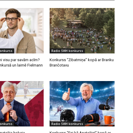
konkurss
Radio SWH konkurss
ni visu par savām acīm?
Konkurss “Zibatmiņa” kopā ar Branku
onkursā un laimē Fielmann
Brančotavu
konkurss
Radio SWH konkurss
natolija hokeja
Konkurss “Esi kā Anatolijs!” kopā ar