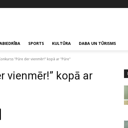
ABIEDRĪBA
SPORTS
KULTŪRA
DABA UN TŪRISMS
Konkurss "Pūre der vienmēr!" kopā ar "Pūre"
r vienmēr!” kopā ar