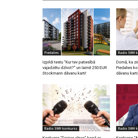
Piedalies
Radio SWH 
Izpildi testu “Kur tev patiesībā
Domā, ka zi
vajadzētu dzīvot?” un laimē 250 EUR
Piedalies k
Stockmann dāvanu karti!
dāvanu karti
Radio SWH konkurss
Radio SWH 
Konkurss “Dzejas cīņas” kopā ar
Konkurss “A