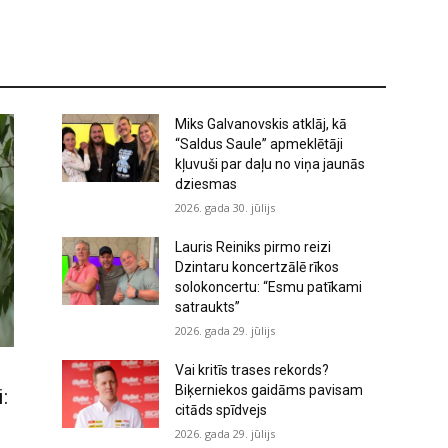
Miks Galvanovskis atklāj, kā
“Saldus Saule” apmeklētāji
kļuvuši par daļu no viņa jaunās
dziesmas
2026. gada 30. jūlijs
Lauris Reiniks pirmo reizi
Dzintaru koncertzālē rīkos
solokoncertu: “Esmu patīkami
satraukts”
2026. gada 29. jūlijs
Vai kritīs trases rekords?
Biķerniekos gaidāms pavisam
:
citāds spīdvejs
2026. gada 29. jūlijs