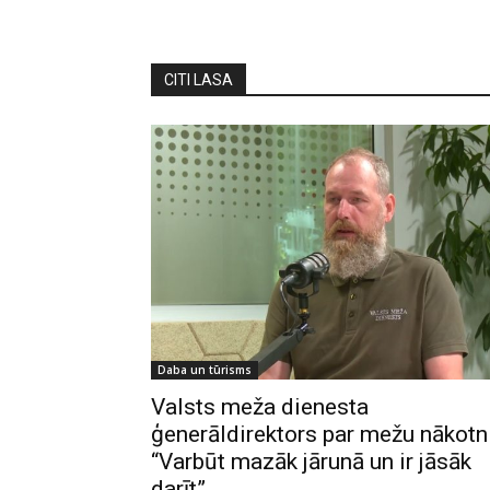
CITI LASA
Daba un tūrisms
Valsts meža dienesta
ģenerāldirektors par mežu nākotni
“Varbūt mazāk jārunā un ir jāsāk
darīt”