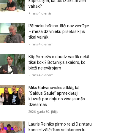
kāpēc šķiet, ka tos izcērt arvien
vairāk?
Pirms 4 dienām
Pētnieks brīdina: lāči nav vienīgie
– meža dzīvnieku pilsētās kļūs
tikai vairāk
Pirms 4 dienām
Kāpēc mežs ir daudz vairāk nekā
tikai koki? Botāniķis skaidro, ko
bieži neievērojam
Pirms 4 dienām
Miks Galvanovskis atklāj, kā
“Saldus Saule” apmeklētāji
kļuvuši par daļu no viņa jaunās
dziesmas
2026. gada 30. jūlijs
Lauris Reiniks pirmo reizi Dzintaru
koncertzālē rīkos solokoncertu: