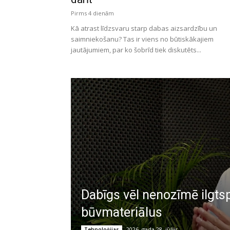
Pirms 4 dienām
Kā atrast līdzsvaru starp dabas aizsardzību un
saimniekošanu? Tas ir viens no būtiskākajiem
jautājumiem, par ko šobrīd tiek diskutēts...
Dabīgs vēl nenozīmē ilgtspē
būvmateriālus
2026. gada 28. jūlijs
Tehnoloģijas