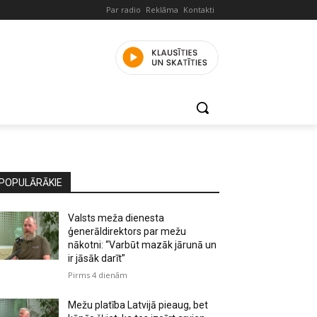
Par radio
Reklāma
Kontakti
POPULĀRĀKIE
Valsts meža dienesta
ģenerāldirektors par mežu
nākotni: “Varbūt mazāk jārunā un
ir jāsāk darīt”
Pirms 4 dienām
Mežu platība Latvijā pieaug, bet