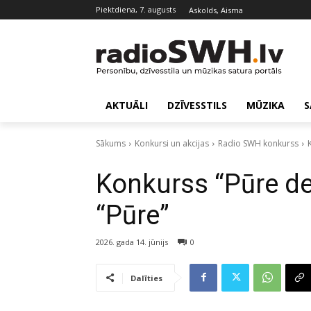
piektdiena, 7. augusts
Askolds, Aisma
AKTUĀLI
DZĪVESSTILS
MŪZIKA
S
Sākums
Konkursi un akcijas
Radio SWH konkurss
Konkurss “Pūre de
“Pūre”
2026. gada 14. jūnijs
0
Dalīties