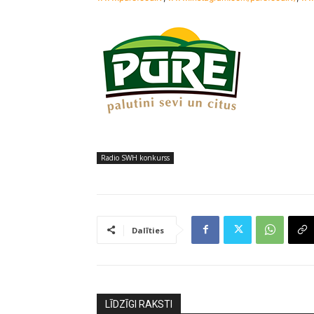
Radio SWH konkurss
Dalīties
LĪDZĪGI RAKSTI