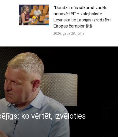
“Daudzi mūs sākumā varētu
nenovērtēt” – volejboliste
Levinska tic Latvijas izredzēm
Eiropas čempionātā
2026. gada 28. jūlijs
jīgs: ko vērtēt, izvēloties