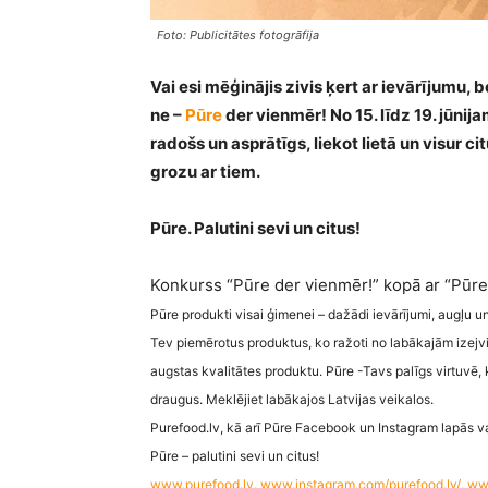
Foto: Publicitātes fotogrāfija
Vai esi mēģinājis zivis ķert ar ievārījumu
ne –
Pūre
der vienmēr! No 15. līdz 19. jūnija
radošs un asprātīgs, liekot lietā un visur
grozu ar tiem.
Pūre. Palutini sevi un citus!
Konkurss “Pūre der vienmēr!” kopā ar “Pūre
Pūre produkti visai ģimenei – dažādi ievārījumi, augļu u
Tev piemērotus produktus, ko ražoti no labākajām izejv
augstas kvalitātes produktu. Pūre -Tavs palīgs virtuvē,
draugus. Meklējiet labākajos Latvijas veikalos.
Purefood.lv, kā arī Pūre Facebook un Instagram lapās
Pūre – palutini sevi un citus!
www.purefood.lv
,
www.instagram.com/purefood.lv/
,
www