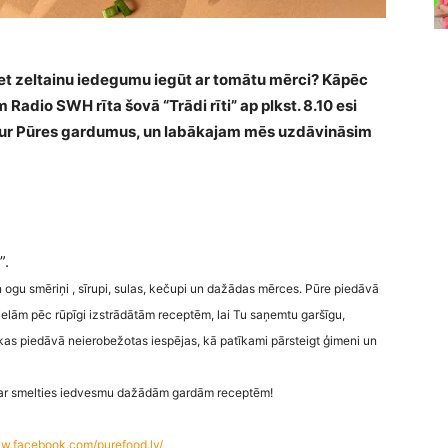
, bet zeltainu iedegumu iegūt ar tomātu mērci? Kāpēc
m Radio SWH rīta šovā “Trādi rīti” ap plkst. 8.10 esi
 citur Pūres gardumus, un labākajam mēs uzdāvināsim
”.
n ogu smēriņi , sīrupi, sulas, kečupi un dažādas mērces. Pūre piedāvā
ielām pēc rūpīgi izstrādātām receptēm, lai Tu saņemtu garšīgu,
 kas piedāvā neierobežotas iespējas, kā patīkami pārsteigt ģimeni un
 var smelties iedvesmu dažādām gardām receptēm!
.facebook.com/purefood.lv/