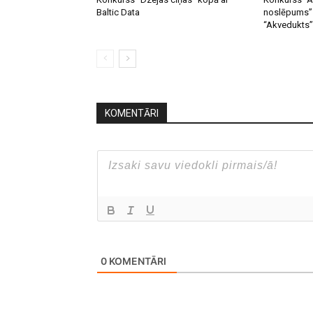
Baltic Data
noslēpums” 
“Akvedukts”
KOMENTĀRI
0
KOMENTĀRI