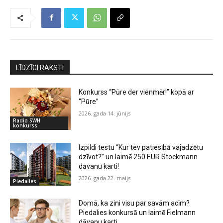
LĪDZĪGI RAKSTI
Konkurss “Pūre der vienmēr!” kopā ar
“Pūre”
2026. gada 14. jūnijs
Radio SWH
konkurss
Izpildi testu “Kur tev patiesībā vajadzētu
dzīvot?” un laimē 250 EUR Stockmann
dāvanu karti!
2026. gada 22. maijs
Piedalies
Domā, ka zini visu par savām acīm?
Piedalies konkursā un laimē Fielmann
dāvanu karti