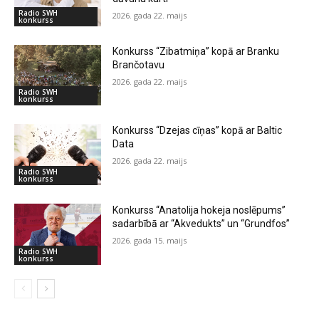
Radio SWH
2026. gada 22. maijs
konkurss
Konkurss “Zibatmiņa” kopā ar Branku
Brančotavu
2026. gada 22. maijs
Radio SWH
konkurss
Konkurss “Dzejas cīņas” kopā ar Baltic
Data
2026. gada 22. maijs
Radio SWH
konkurss
Konkurss “Anatolija hokeja noslēpums”
sadarbībā ar “Akvedukts” un “Grundfos”
2026. gada 15. maijs
Radio SWH
konkurss