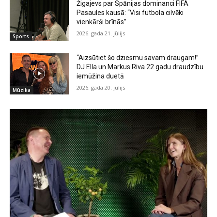
Žigajevs par Spānijas dominanci FIFA
Pasaules kausā: “Visi futbola cilvēki
vienkārši brīnās”
2026. gada 21. jūlijs
Sports
“Aizsūtiet šo dziesmu savam draugam!”
DJ Ella un Markus Riva 22 gadu draudzību
iemūžina duetā
2026. gada 20. jūlijs
Mūzika