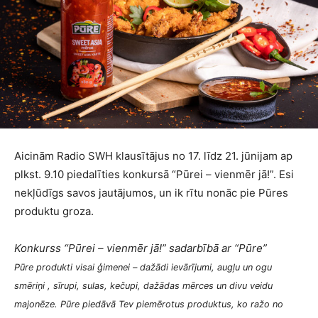
Aicinām Radio SWH klausītājus no 17. līdz 21. jūnijam ap
plkst. 9.10 piedalīties konkursā “Pūrei – vienmēr jā!”. Esi
nekļūdīgs savos jautājumos, un ik rītu nonāc pie Pūres
produktu groza.
Konkurss “Pūrei – vienmēr jā!” sadarbībā ar “Pūre”
Pūre produkti visai ģimenei – dažādi ievārījumi, augļu un ogu
smēriņi , sīrupi, sulas, kečupi, dažādas mērces un divu veidu
majonēze. Pūre piedāvā Tev piemērotus produktus, ko ražo no