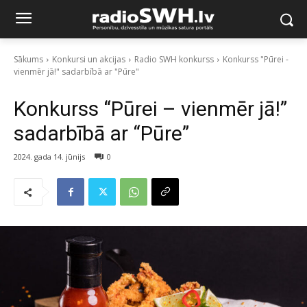
Sākums
Konkursi un akcijas
Radio SWH konkurss
Konkurss "Pūrei -
vienmēr jā!" sadarbībā ar "Pūre"
Konkurss “Pūrei – vienmēr jā!”
sadarbībā ar “Pūre”
2024. gada 14. jūnijs
0