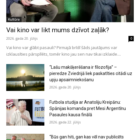
Kultūra
Vai kino var likt mums dzīvot zaļāk?
2026. gada 20. jūlijs
0
Vai kino var glābt pasauli? Pirmajā brīdī šāds jautājums var
izklausīties pārspīlēts, tomēr kino jau sen nav tikai izklaide....
“Lašu makšķerēšana ir filozofija” –
pieredze Zviedrijā liek paskatīties citādi uz
upju apsaimniekošanu
2026. gada 20. jūlijs
Futbola studija ar Anatoliju Kreipānu:
Spānijas komanda pret Mesi Argentīnu
Pasaules kausa finālā
2026. gada 22. jūlijs
“Būs gan hiti, gan kas vēl nav publicēts