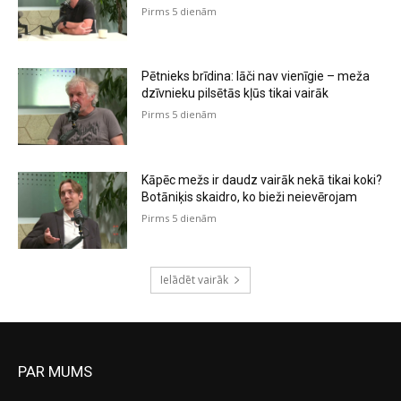
Pirms 5 dienām
Pētnieks brīdina: lāči nav vienīgie – meža
dzīvnieku pilsētās kļūs tikai vairāk
Pirms 5 dienām
Kāpēc mežs ir daudz vairāk nekā tikai koki?
Botāniķis skaidro, ko bieži neievērojam
Pirms 5 dienām
Ielādēt vairāk
PAR MUMS