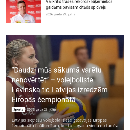
Vai kritīs trases rekords? Biķerniekos
gaidāms pavisam citāds spīdvejs
2026. gada 29. jūlijs
“Daudzi mūs sākumā varētu
nenovērtēt” – volejboliste
Levinska tic Latvijas izredzēm
Eiropas čempionātā
2026. gada 28. jūlijs
Sports
Latvijas sieviešu volejbola izlase gatavojas Eiropas
čempionāta finālturnīram, kur to sagaida viena no turnīra