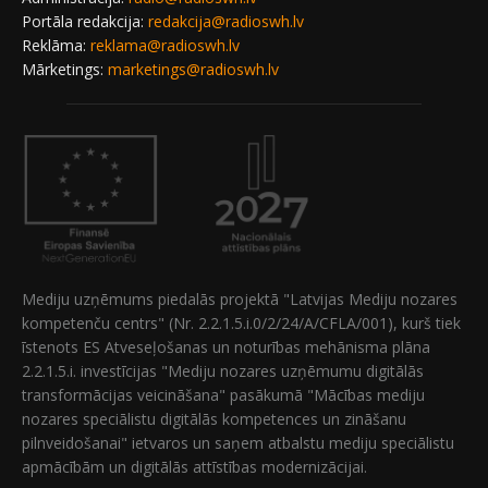
Portāla redakcija:
redakcija@radioswh.lv
Reklāma:
reklama@radioswh.lv
Mārketings:
marketings@radioswh.lv
Mediju uzņēmums piedalās projektā "Latvijas Mediju nozares
kompetenču centrs" (Nr. 2.2.1.5.i.0/2/24/A/CFLA/001), kurš tiek
īstenots ES Atveseļošanas un noturības mehānisma plāna
2.2.1.5.i. investīcijas "Mediju nozares uzņēmumu digitālās
transformācijas veicināšana" pasākumā "Mācības mediju
nozares speciālistu digitālās kompetences un zināšanu
pilnveidošanai" ietvaros un saņem atbalstu mediju speciālistu
apmācībām un digitālās attīstības modernizācijai.