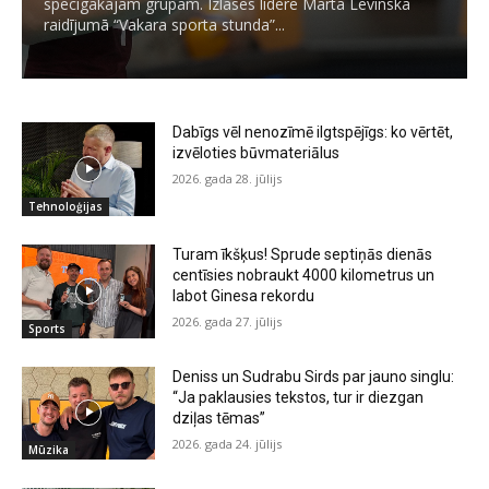
spēcīgākajām grupām. Izlases līdere Marta Levinska
raidījumā “Vakara sporta stunda”...
Dabīgs vēl nenozīmē ilgtspējīgs: ko vērtēt,
izvēloties būvmateriālus
2026. gada 28. jūlijs
Tehnoloģijas
Turam īkšķus! Sprude septiņās dienās
centīsies nobraukt 4000 kilometrus un
labot Ginesa rekordu
2026. gada 27. jūlijs
Sports
Deniss un Sudrabu Sirds par jauno singlu:
“Ja paklausies tekstos, tur ir diezgan
dziļas tēmas”
2026. gada 24. jūlijs
Mūzika