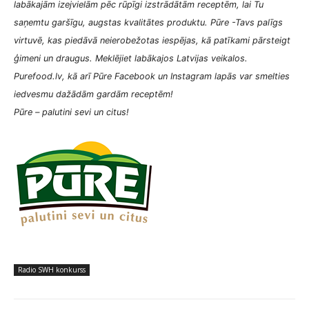
labākajām izejvielām pēc rūpīgi izstrādātām receptēm, lai Tu
saņemtu garšīgu, augstas kvalitātes produktu. Pūre -Tavs palīgs
virtuvē, kas piedāvā neierobežotas iespējas, kā patīkami pārsteigt
ģimeni un draugus. Meklējiet labākajos Latvijas veikalos.
Purefood.lv, kā arī Pūre Facebook un Instagram lapās var smelties
iedvesmu dažādām gardām receptēm!
Pūre – palutini sevi un citus!
Radio SWH konkurss