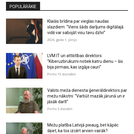
POPULĀRĀKIE
Klaišis brīdina par vieglas naudas
slazdiem: “Viens šāds darījums digitālajā
vidē var sabojāt visu tavu dzīvi”
2026. gada 1. jūnijs
LVM IT un attīstības direktors:
“Kiberuzbrukumi notiek katru dienu – šis
bija pirmais, kas izgāja cauri”
Pirms 15 stundām
Valsts meža dienesta ģenerāldirektors par
mežu nākotni: “Varbūt mazāk jārunā un ir
jāsāk darīt”
Pirms 5 dienām
Mežu platība Latvijā pieaug, bet kāpēc
šķiet, ka tos izcērt arvien vairāk?