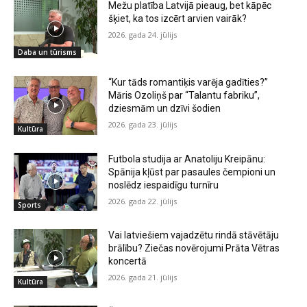
Mežu platība Latvijā pieaug, bet kāpēc
šķiet, ka tos izcērt arvien vairāk?
2026. gada 24. jūlijs
Daba un tūrisms
“Kur tāds romantiķis varēja gadīties?”
Māris Ozoliņš par “Talantu fabriku”,
dziesmām un dzīvi šodien
2026. gada 23. jūlijs
Kultūra
Futbola studija ar Anatoliju Kreipānu:
Spānija kļūst par pasaules čempioni un
noslēdz iespaidīgu turnīru
2026. gada 22. jūlijs
Sports
Vai latviešiem vajadzētu rindā stāvētāju
brālību? Ziečas novērojumi Prāta Vētras
koncertā
2026. gada 21. jūlijs
Kultūra