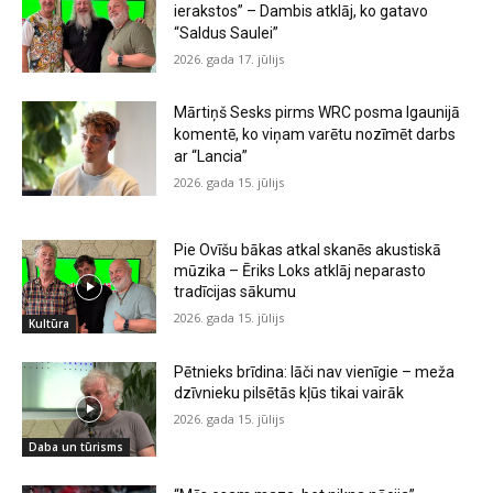
ierakstos” – Dambis atklāj, ko gatavo
“Saldus Saulei”
2026. gada 17. jūlijs
Mārtiņš Sesks pirms WRC posma Igaunijā
komentē, ko viņam varētu nozīmēt darbs
ar “Lancia”
2026. gada 15. jūlijs
Pie Ovīšu bākas atkal skanēs akustiskā
mūzika – Ēriks Loks atklāj neparasto
tradīcijas sākumu
2026. gada 15. jūlijs
Kultūra
Pētnieks brīdina: lāči nav vienīgie – meža
dzīvnieku pilsētās kļūs tikai vairāk
2026. gada 15. jūlijs
Daba un tūrisms