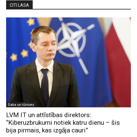
CITI LASA
Daba un tūrisms
LVM IT un attīstības direktors:
“Kiberuzbrukumi notiek katru dienu – šis
bija pirmais, kas izgāja cauri”