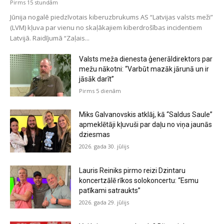
Pirms 15 stundām
Jūnija nogalē piedzīvotais kiberuzbrukums AS “Latvijas valsts meži”
(LVM) kļuva par vienu no skaļākajiem kiberdrošības incidentiem
Latvijā. Raidījumā “Zaļais...
Valsts meža dienesta ģenerāldirektors par
mežu nākotni: “Varbūt mazāk jārunā un ir
jāsāk darīt”
Pirms 5 dienām
Miks Galvanovskis atklāj, kā “Saldus Saule”
apmeklētāji kļuvuši par daļu no viņa jaunās
dziesmas
2026. gada 30. jūlijs
Lauris Reiniks pirmo reizi Dzintaru
koncertzālē rīkos solokoncertu: “Esmu
patīkami satraukts”
2026. gada 29. jūlijs