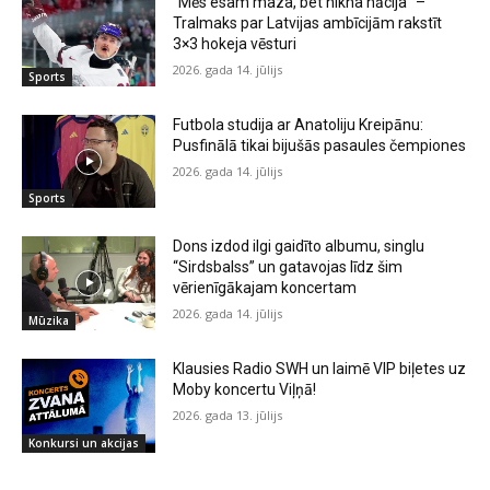
“Mēs esam maza, bet nikna nācija” –
Tralmaks par Latvijas ambīcijām rakstīt
3×3 hokeja vēsturi
2026. gada 14. jūlijs
Sports
Futbola studija ar Anatoliju Kreipānu:
Pusfinālā tikai bijušās pasaules čempiones
2026. gada 14. jūlijs
Sports
Dons izdod ilgi gaidīto albumu, singlu
“Sirdsbalss” un gatavojas līdz šim
vērienīgākajam koncertam
2026. gada 14. jūlijs
Mūzika
Klausies Radio SWH un laimē VIP biļetes uz
Moby koncertu Viļņā!
2026. gada 13. jūlijs
Konkursi un akcijas