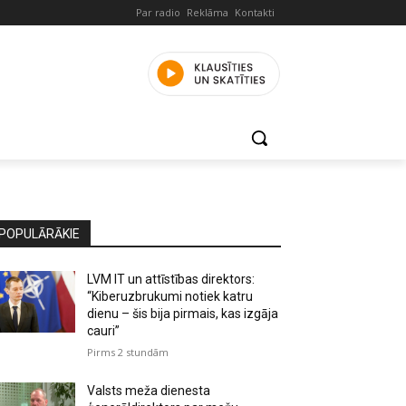
Par radio
Reklāma
Kontakti
POPULĀRĀKIE
LVM IT un attīstības direktors:
“Kiberuzbrukumi notiek katru
dienu – šis bija pirmais, kas izgāja
cauri”
Pirms 2 stundām
Valsts meža dienesta