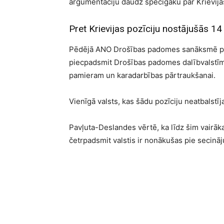
argumentāciju daudz spēcīgāku par Krievij
Pret Krievijas pozīciju nostājušās 14 
Pēdējā ANO Drošības padomes sanāksmē par 
piecpadsmit Drošības padomes dalībvalstīm, 
pamieram un karadarbības pārtraukšanai.
Vienīgā valsts, kas šādu pozīciju neatbalstīja,
Pavļuta-Deslandes vērtē, ka līdz šim vairāka
četrpadsmit valstis ir nonākušas pie secināj