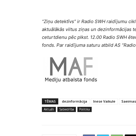
“Ziņu detektīvs” ir Radio SWH raidījumu cik
aktuālākās viltus ziņas un dezinformācijas 
ceturtdienu pēc plkst. 12.00 Radio SWH ēter
fonds. Par raidījuma saturu atbild AS “Radi
TĒMAS
dezinformācija
Inese Vaikule
Saeimas
Aktuāli
Sabiedrība
Politika