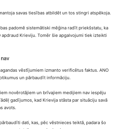
ntoja savas tiesības atbildēt un tos stingri atspēkoja.
ības padomē sistemātiski mēģina radīt priekšstatu, ka
 apdraud Krieviju. Tomēr šie apgalvojumi tiek izteikti
 nav
ropagandas vēstījumiem izmanto verificētus faktus. ANO
otikumus un pārbaudīt informāciju.
iem novērotājiem un brīvajiem medijiem nav iespēju
Tādēļ gadījumos, kad Krievija stāsta par situāciju savā
as avots.
pārbaudīti dati, kas, pēc vēstnieces teiktā, padara šo