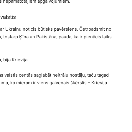
as nepamatotajiem apgalvojumiem.
valstis
Ukrainu noticis būtisks pavērsiens. Četrpadsmit no
tostarp Ķīna un Pakistāna, pauda, ka ir pienācis laiks
 bija Krievija.
s valstis centās saglabāt neitrālu nostāju, taču tagad
uma, ka mieram ir viens galvenais šķērslis – Krievija.