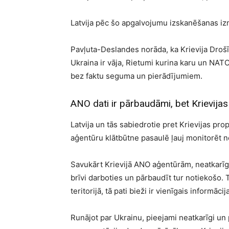
Latvija pēc šo apgalvojumu izskanēšanas izma
Pavļuta-Deslandes norāda, ka Krievija Droš
Ukraina ir vāja, Rietumi kurina karu un NATO
bez faktu seguma un pierādījumiem.
ANO dati ir pārbaudāmi, bet Krievijas
Latvija un tās sabiedrotie pret Krievijas p
aģentūru klātbūtne pasaulē ļauj monitorēt n
Savukārt Krievijā ANO aģentūrām, neatkarīg
brīvi darboties un pārbaudīt tur notiekošo. 
teritorijā, tā pati bieži ir vienīgais informācij
Runājot par Ukrainu, pieejami neatkarīgi un 