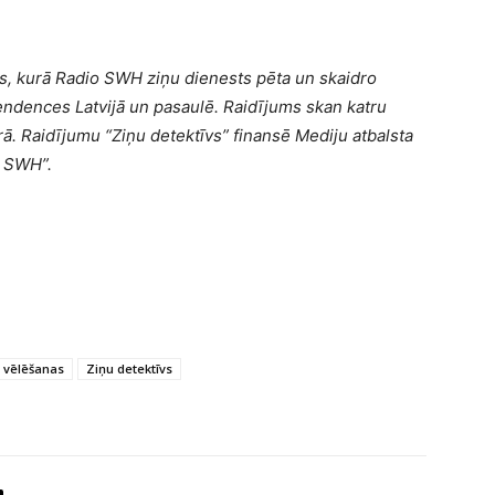
ls, kurā Radio SWH ziņu dienests pēta un skaidro
tendences Latvijā un pasaulē. Raidījums skan katru
ā. Raidījumu “Ziņu detektīvs” finansē Mediju atbalsta
o SWH”.
 vēlēšanas
Ziņu detektīvs