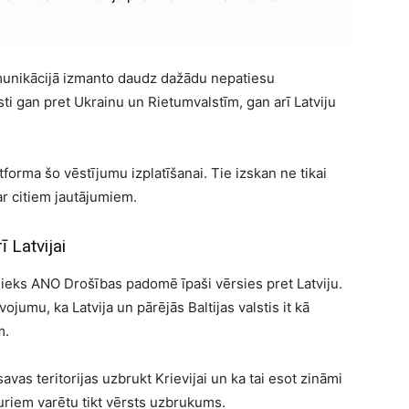
omunikācijā izmanto daudz dažādu nepatiesu
i gan pret Ukrainu un Rietumvalstīm, gan arī Latviju
orma šo vēstījumu izplatīšanai. Tie izskan ne tikai
ar citiem jautājumiem.
ī Latvijai
stnieks ANO Drošības padomē īpaši vērsies pret Latviju.
vojumu, ka Latvija un pārējās Baltijas valstis it kā
m.
savas teritorijas uzbrukt Krievijai un ka tai esot zināmi
uriem varētu tikt vērsts uzbrukums.