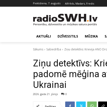
piektdiena, 7. augusts
Alfrēds, Madars, Fredis
AKTUĀLI
DZĪVESSTILS
MŪZIKA
S
Sākums
Sabiedrība
Ziņu detektīvs: Krievija ANO 
Ziņu detektīvs: Kr
padomē mēģina a
Ukrainai
2026. gada 21. jūnijs
0
Dalīties