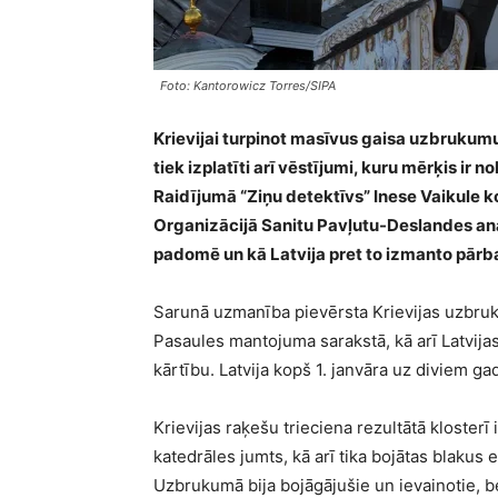
Foto: Kantorowicz Torres/SIPA
Krievijai turpinot masīvus gaisa uzbrukumus
tiek izplatīti arī vēstījumi, kuru mērķis ir n
Raidījumā “Ziņu detektīvs” Inese Vaikule k
Organizācijā Sanitu Pavļutu-Deslandes an
padomē un kā Latvija pret to izmanto pārb
Sarunā uzmanība pievērsta Krievijas uzbru
Pasaules mantojuma sarakstā, kā arī Latvi
kārtību. Latvija kopš 1. janvāra uz diviem g
Krievijas raķešu trieciena rezultātā kloste
katedrāles jumts, kā arī tika bojātas blakus
Uzbrukumā bija bojāgājušie un ievainotie, b