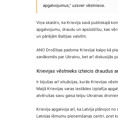
apgalvojumus,” uzsver vēstniece.
Viņa skaidro, ka Krievija savā publiskajā k
apgalvojumu, draudu un apsūdzību, kas vērst
un pārējām Baltijas valstīm.
ANO Drošības padome Krievijai kalpo kā platf
sanāksmēs par Ukrainu, bet arī diskusijās p
Krievijas vēstnieks izteicis draudus ar
Ir bijušas arī situācijas, kurās Krievijas vē
Maijā Krievijas varas iestādes izplatīja apgal
atvērušas savu gaisa telpu Ukrainas dronie
Krievija apgalvoja arī, ka Latvija plānojot no 
Latvijas lēmumu pieņemšanas centri, pret k