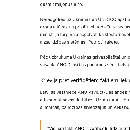
desmit miljonus eiro.
Neraugoties uz Ukrainas un UNESCO apstiprin
drona atlūzas un postījumi nodarīti Krievija
ministrija turpināja apgalvot, ka klosteri es
aizsardzības sistēmas “Patriot” raķete.
Pēc uzbrukuma Ukrainas galvaspilsētai un 
sasaukt ANO Drošības padomes sēdi. Latvija 
Krievija pret verificētiem faktiem lie
Latvijas vēstniece ANO Pavļuta-Deslandes n
attaisnojot savas darbības. Uzbrukumi skāruši
slimnīcas, palīdzības sniedzējus un ANO h
“Visi šie fakti ANO ir verificēti, līdz ar to 