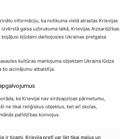
āto informāciju, ka notikuma vietā atrastas Krievijas
s izvērstā gaisa uzbrukuma laikā, Krievijas Aizsardzības
ot bojājusi kļūdaini darbojusies Ukrainas pretgaisa
pasaules kultūras mantojuma objektam Ukraina lūdza
šo aicinājumu atbalstīja.
k apgalvojumus
orāda, ka Krievijai nav sirdsapziņas pārmetumu,
 ne tikai reliģiskus objektus, bet arī skolas,
umānās palīdzības konvojus.
tie ir ticami. Krievija pretī var likt tikai melus un