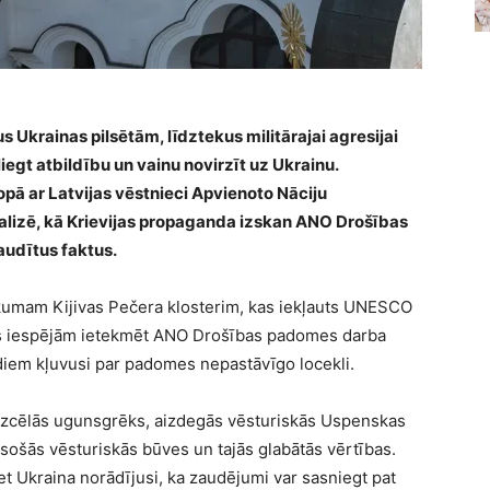
 Ukrainas pilsētām, līdztekus militārajai agresijai
oliegt atbildību un vainu novirzīt uz Ukrainu.
opā ar Latvijas vēstnieci Apvienoto Nāciju
alizē, kā Krievijas propaganda izskan ANO Drošības
audītus faktus.
kumam Kijivas Pečera klosterim, kas iekļauts UNESCO
jas iespējām ietekmēt ANO Drošības padomes darba
adiem kļuvusi par padomes nepastāvīgo locekli.
rī izcēlās ugunsgrēks, aizdegās vēsturiskās Uspenskas
 esošās vēsturiskās būves un tajās glabātās vērtības.
et Ukraina norādījusi, ka zaudējumi var sasniegt pat