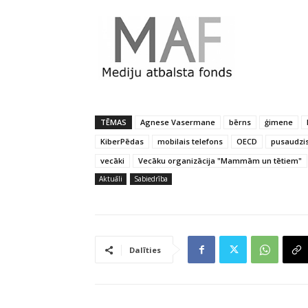
TĒMAS
Agnese Vasermane
bērns
ģimene
KiberPēdas
mobilais telefons
OECD
pusaudzi
vecāki
Vecāku organizācija "Mammām un tētiem"
Aktuāli
Sabiedrība
Dalīties