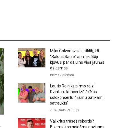
Miks Galvanovskis atklāj, kā
“Saldus Saule” apmeklētāji
kļuvuši par daļu no viņa jaunās
dziesmas
Pirms 7 dienām
Lauris Reiniks pirmo reizi
Dzintaru koncertzālē rīkos
solokoncertu: “Esmu patīkami
satraukts”
2026. gada 29. jūlijs
Vai kritīs trases rekords?
Biķerniekos gaidāms pavisam