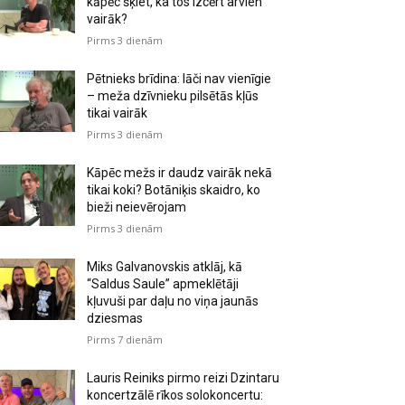
kāpēc šķiet, ka tos izcērt arvien
vairāk?
Pirms 3 dienām
Pētnieks brīdina: lāči nav vienīgie
– meža dzīvnieku pilsētās kļūs
tikai vairāk
Pirms 3 dienām
Kāpēc mežs ir daudz vairāk nekā
tikai koki? Botāniķis skaidro, ko
bieži neievērojam
Pirms 3 dienām
Miks Galvanovskis atklāj, kā
“Saldus Saule” apmeklētāji
kļuvuši par daļu no viņa jaunās
dziesmas
Pirms 7 dienām
Lauris Reiniks pirmo reizi Dzintaru
koncertzālē rīkos solokoncertu: