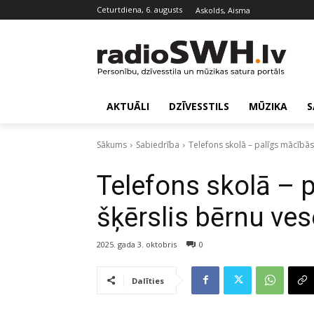
ceturtdiena, 6. augusts
Askolds, Aisma
AKTUĀLI
DZĪVESSTILS
MŪZIKA
S
Sākums
Sabiedrība
Telefons skolā – palīgs mācībās 
Telefons skolā – 
šķērslis bērnu ves
2025. gada 3. oktobris
0
Dalīties