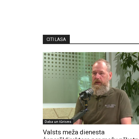
CITI LASA
Daba un tūrisms
Valsts meža dienesta