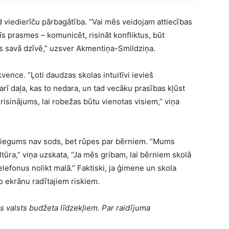
ud viedierīču pārbagātība. “Vai mēs veidojam attiecības
īs prasmes – komunicēt, risināt konfliktus, būt
s savā dzīvē,” uzsver Akmentiņa-Smildziņa.
ence. “Ļoti daudzas skolas intuitīvi ievieš
arī daļa, kas to nedara, un tad vecāku prasības kļūst
s risinājums, lai robežas būtu vienotas visiem,” viņa
zliegums nav sods, bet rūpes par bērniem. “Mums
tūra,” viņa uzskata, “Ja mēs gribam, lai bērniem skolā
elefonus nolikt malā.” Faktiski, ja ģimene un skola
no ekrānu radītajiem riskiem.
s valsts budžeta līdzekļiem. Par raidījuma