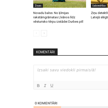
Ziņas
Sabiedrība
Novadu balss: No ķīmijas
Ziņu detektī
rakstāmgrāmatas Līvānos līdz
Latvijā slēgt
vēsturisko tērpu izstādei Durbes pilī
KOMENTĀRI
0
KOMENTĀRI