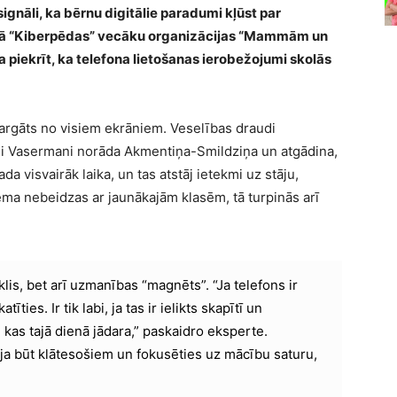
 signāli, ka bērnu digitālie paradumi kļūst par
mā “Kiberpēdas” vecāku organizācijas “Mammām un
piekrīt, ka telefona lietošanas ierobežojumi skolās
asargāts no visiem ekrāniem. Veselības draudi
si Vasermani norāda Akmentiņa-Smildziņa un atgādina,
da visvairāk laika, un tas atstāj ietekmi uz stāju,
ma nebeidzas ar jaunākajām klasēm, tā turpinās arī
klis, bet arī uzmanības “magnēts”. “Ja telefons ir
ties. Ir tik labi, ja tas ir ielikts skapītī un
 kas tajā dienā jādara,” paskaidro eksperte.
ja būt klātesošiem un fokusēties uz mācību saturu,