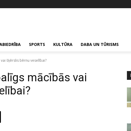
ABIEDRĪBA
SPORTS
KULTŪRA
DABA UN TŪRISMS
vai šķērslis bērnu veselībai?
palīgs mācībās vai
elībai?