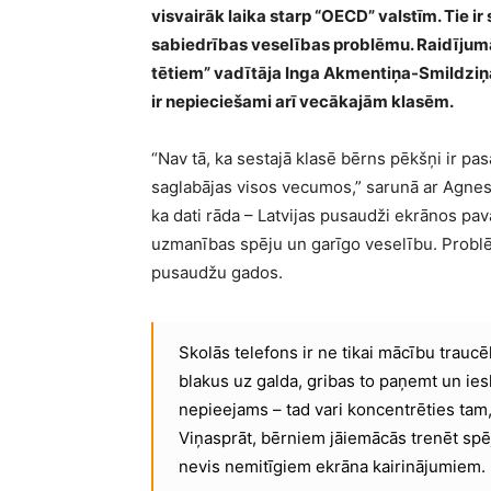
visvairāk laika starp “OECD” valstīm. Tie ir
sabiedrības veselības problēmu. Raidīju
tētiem” vadītāja Inga Akmentiņa-Smildziņa 
ir nepieciešami arī vecākajām klasēm.
“Nav tā, ka sestajā klasē bērns pēkšņi ir p
saglabājas visos vecumos,” sarunā ar Agne
ka dati rāda – Latvijas pusaudži ekrānos pava
uzmanības spēju un garīgo veselību. Problē
pusaudžu gados.
Skolās telefons ir ne tikai mācību traucē
blakus uz galda, gribas to paņemt un ieskatī
nepieejams – tad vari koncentrēties tam,
Viņasprāt, bērniem jāiemācās trenēt spē
nevis nemitīgiem ekrāna kairinājumiem.