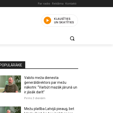
Par radio
Reklāma
Kontakti
POPULĀRĀKIE
Valsts meža dienesta
ģenerāldirektors par mežu
nākotni: “Varbūt mazāk jārunā un
ir jāsāk darīt”
Pirms 3 dienām
Mežu platība Latvijā pieaug, bet