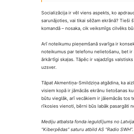
Socializācija ir vēl viens aspekts, ko apdra
sarunājoties, vai tikai sēžam ekrānā? Tieši š
komandā – nosaka, cik veiksmīgs cilvēks bū
Arī noteikumu pieņemšanā svarīga ir konsekv
noteikumus par telefonu nelietošanu, bet ir 
ārkārtīgi skaļas. Tāpēc ir vajadzīgs valstisk
uzsver.
Tāpat Akmentiņa-Smildziņa atgādina, ka ai
visiem kopā ir jāmācās ekrānu lietošanas kul
būtu vieglāk, arī vecākiem ir jāiemācās tos t
rīkosies vienoti, bērni būs labāk pasargāti 
Mediju atbalsta fonda ieguldījums no Latvija
“Kiberpēdas” saturu atbild AS “Radio SWH”.