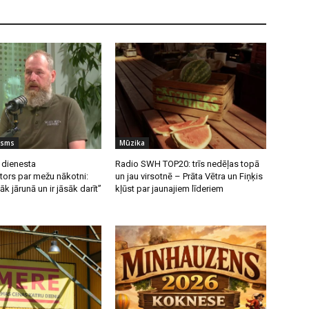
isms
Mūzika
 dienesta
Radio SWH TOP20: trīs nedēļas topā
tors par mežu nākotni:
un jau virsotnē – Prāta Vētra un Fiņķis
k jārunā un ir jāsāk darīt”
kļūst par jaunajiem līderiem