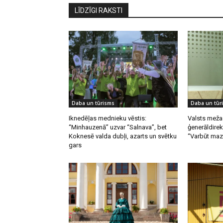
LĪDZĪGI RAKSTI
Daba un tūrisms
Daba un tūr
Iknedēļas mednieku vēstis:
Valsts meža
“Minhauzenā” uzvar “Salnava”, bet
ģenerāldirek
Koknesē valda dubļi, azarts un svētku
“Varbūt mazā
gars