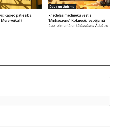
Daba un tūrisms
vs: Kāpēc patiesībā
Iknedēļas mednieku vēstis:
i Mere veikali?
“Minhauzens” Koknesē, iespējamā
lācene Imantā un tālšaušana Ādažos