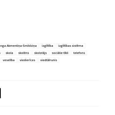
Inga Akmentiņa-Smildziņa
izglītība
izglītības sistēma
s
skola
skolēns
skolotājs
sociālie tīkli
telefons
veselība
viedierīces
viedtālrunis