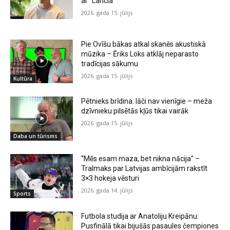
ar “Lancia”
2026. gada 15. jūlijs
Pie Ovīšu bākas atkal skanēs akustiskā
mūzika – Ēriks Loks atklāj neparasto
tradīcijas sākumu
2026. gada 15. jūlijs
Kultūra
Pētnieks brīdina: lāči nav vienīgie – meža
dzīvnieku pilsētās kļūs tikai vairāk
2026. gada 15. jūlijs
Daba un tūrisms
“Mēs esam maza, bet nikna nācija” –
Tralmaks par Latvijas ambīcijām rakstīt
3×3 hokeja vēsturi
2026. gada 14. jūlijs
Sports
Futbola studija ar Anatoliju Kreipānu:
Pusfinālā tikai bijušās pasaules čempiones