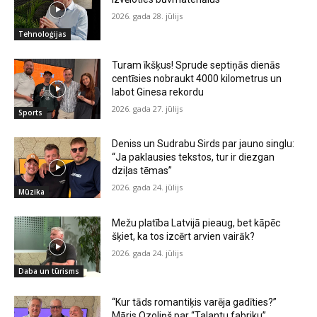
2026. gada 28. jūlijs
Tehnoloģijas
Turam īkšķus! Sprude septiņās dienās
centīsies nobraukt 4000 kilometrus un
labot Ginesa rekordu
2026. gada 27. jūlijs
Sports
Deniss un Sudrabu Sirds par jauno singlu:
“Ja paklausies tekstos, tur ir diezgan
dziļas tēmas”
2026. gada 24. jūlijs
Mūzika
Mežu platība Latvijā pieaug, bet kāpēc
šķiet, ka tos izcērt arvien vairāk?
2026. gada 24. jūlijs
Daba un tūrisms
“Kur tāds romantiķis varēja gadīties?”
Māris Ozoliņš par “Talantu fabriku”,