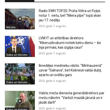
Radio SWH TOP20: Prāta Vētra un Fiņķis
notur 1. vietu, bet “Miera pīpe” topā skan
jau 17. nedēļu
2026. gada 7. augusts
Mūzika
LVM IT un attīstības direktors:
“Kiberuzbrukumi notiek katru dienu – šis
bija pirmais, kas izgāja cauri”
2026. gada 7. augusts
Daba un tūrisms
Iknedēļas mednieku vēstis: “Minhauzenā”
uzvar “Salnava”, bet Koknesē valda dubļi,
azarts un svētku gars
2026. gada 4. augusts
Daba un tūrisms
Valsts meža dienesta ģenerāldirektors par
mežu nākotni: “Varbūt mazāk jārunā un ir
jāsāk darīt”
2026. gada 3. augusts
Daba un tūrisms