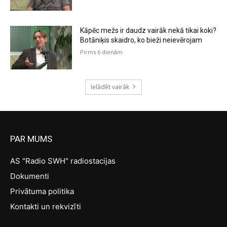
Kāpēc mežs ir daudz vairāk nekā tikai koki?
Botāniķis skaidro, ko bieži neievērojam
Pirms 6 dienām
Ielādēt vairāk
PAR MUMS
AS "Radio SWH" radiostacijas
Dokumenti
Privātuma politika
Kontakti un rekvizīti