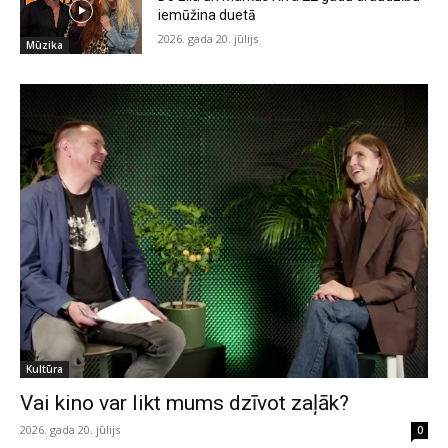
iemūžina duetā
2026. gada 20. jūlijs
Mūzika
Kultūra
Vai kino var likt mums dzīvot zaļāk?
2026. gada 20. jūlijs
0