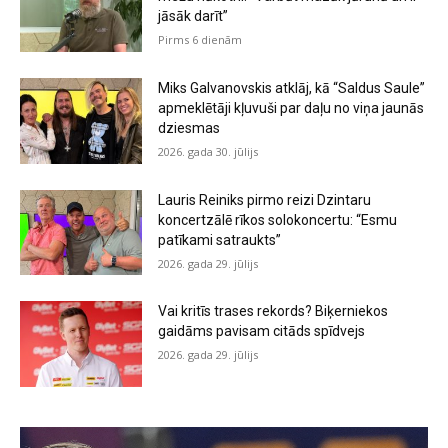
jāsāk darīt”
Pirms 6 dienām
Miks Galvanovskis atklāj, kā “Saldus Saule”
apmeklētāji kļuvuši par daļu no viņa jaunās
dziesmas
2026. gada 30. jūlijs
Lauris Reiniks pirmo reizi Dzintaru
koncertzālē rīkos solokoncertu: “Esmu
patīkami satraukts”
2026. gada 29. jūlijs
Vai kritīs trases rekords? Biķerniekos
gaidāms pavisam citāds spīdvejs
2026. gada 29. jūlijs