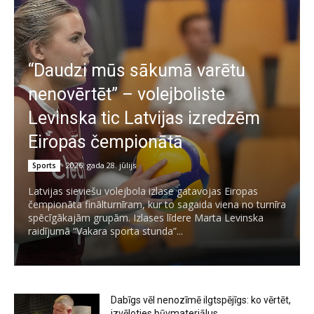
“Daudzi mūs sākumā varētu
nenovērtēt” – volejboliste
Levinska tic Latvijas izredzēm
Eiropas čempionātā
2026. gada 28. jūlijs
Sports
Latvijas sieviešu volejbola izlase gatavojas Eiropas
čempionāta finālturnīram, kur to sagaida viena no turnīra
spēcīgākajām grupām. Izlases līdere Marta Levinska
raidījumā “Vakara sporta stunda”...
Dabīgs vēl nenozīmē ilgtspējīgs: ko vērtēt,
izvēloties būvmateriālus