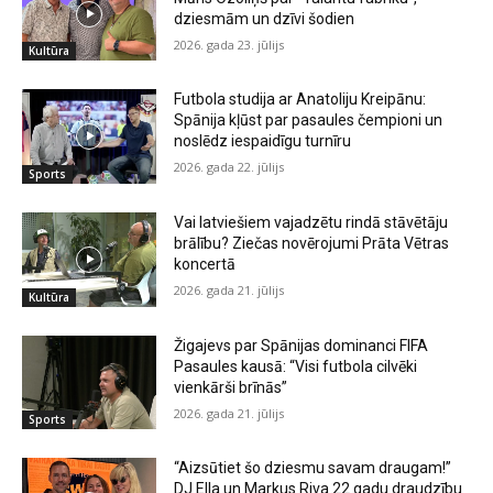
dziesmām un dzīvi šodien
2026. gada 23. jūlijs
Kultūra
Futbola studija ar Anatoliju Kreipānu:
Spānija kļūst par pasaules čempioni un
noslēdz iespaidīgu turnīru
2026. gada 22. jūlijs
Sports
Vai latviešiem vajadzētu rindā stāvētāju
brālību? Ziečas novērojumi Prāta Vētras
koncertā
2026. gada 21. jūlijs
Kultūra
Žigajevs par Spānijas dominanci FIFA
Pasaules kausā: “Visi futbola cilvēki
vienkārši brīnās”
2026. gada 21. jūlijs
Sports
“Aizsūtiet šo dziesmu savam draugam!”
DJ Ella un Markus Riva 22 gadu draudzību