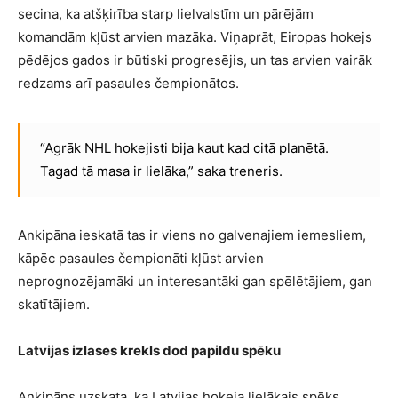
secina, ka atšķirība starp lielvalstīm un pārējām
komandām kļūst arvien mazāka. Viņaprāt, Eiropas hokejs
pēdējos gados ir būtiski progresējis, un tas arvien vairāk
redzams arī pasaules čempionātos.
“Agrāk NHL hokejisti bija kaut kad citā planētā.
Tagad tā masa ir lielāka,” saka treneris.
Ankipāna ieskatā tas ir viens no galvenajiem iemesliem,
kāpēc pasaules čempionāti kļūst arvien
neprognozējamāki un interesantāki gan spēlētājiem, gan
skatītājiem.
Latvijas izlases krekls dod papildu spēku
Ankipāns uzskata, ka Latvijas hokeja lielākais spēks