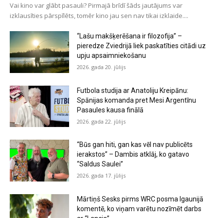
Vai kino var glābt pasauli? Pirmajā brīdī šāds jautājums var
izklausīties pārspīlēts, tomēr kino jau sen nav tikai izklaide....
“Lašu makšķerēšana ir filozofija” –
pieredze Zviedrijā liek paskatīties citādi uz
upju apsaimniekošanu
2026. gada 20. jūlijs
Futbola studija ar Anatoliju Kreipānu:
Spānijas komanda pret Mesi Argentīnu
Pasaules kausa finālā
2026. gada 22. jūlijs
“Būs gan hiti, gan kas vēl nav publicēts
ierakstos” – Dambis atklāj, ko gatavo
“Saldus Saulei”
2026. gada 17. jūlijs
Mārtiņš Sesks pirms WRC posma Igaunijā
komentē, ko viņam varētu nozīmēt darbs