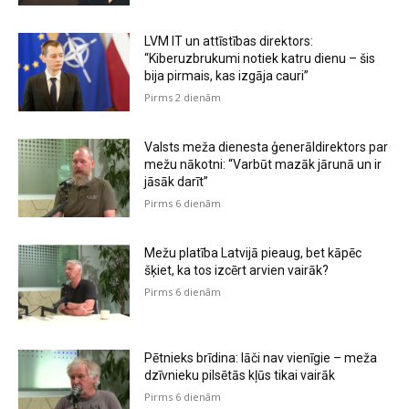
LVM IT un attīstības direktors:
“Kiberuzbrukumi notiek katru dienu – šis
bija pirmais, kas izgāja cauri”
Pirms 2 dienām
Valsts meža dienesta ģenerāldirektors par
mežu nākotni: “Varbūt mazāk jārunā un ir
jāsāk darīt”
Pirms 6 dienām
Mežu platība Latvijā pieaug, bet kāpēc
šķiet, ka tos izcērt arvien vairāk?
Pirms 6 dienām
Pētnieks brīdina: lāči nav vienīgie – meža
dzīvnieku pilsētās kļūs tikai vairāk
Pirms 6 dienām