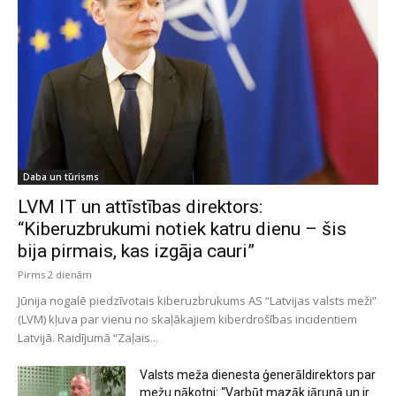
Daba un tūrisms
LVM IT un attīstības direktors:
“Kiberuzbrukumi notiek katru dienu – šis
bija pirmais, kas izgāja cauri”
Pirms 2 dienām
Jūnija nogalē piedzīvotais kiberuzbrukums AS “Latvijas valsts meži”
(LVM) kļuva par vienu no skaļākajiem kiberdrošības incidentiem
Latvijā. Raidījumā “Zaļais...
Valsts meža dienesta ģenerāldirektors par
mežu nākotni: “Varbūt mazāk jārunā un ir