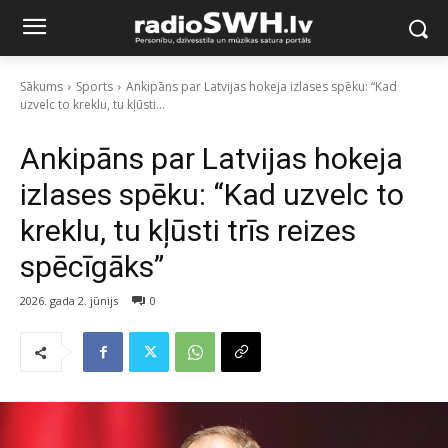
Sākums
Sports
Ankipāns par Latvijas hokeja izlases spēku: “Kad
uzvelc to kreklu, tu kļūsti...
Ankipāns par Latvijas hokeja
izlases spēku: “Kad uzvelc to
kreklu, tu kļūsti trīs reizes
spēcīgāks”
2026. gada 2. jūnijs
0