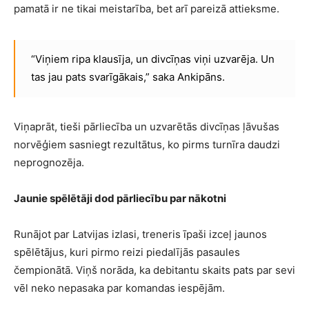
pamatā ir ne tikai meistarība, bet arī pareizā attieksme.
“Viņiem ripa klausīja, un divcīņas viņi uzvarēja. Un
tas jau pats svarīgākais,” saka Ankipāns.
Viņaprāt, tieši pārliecība un uzvarētās divcīņas ļāvušas
norvēģiem sasniegt rezultātus, ko pirms turnīra daudzi
neprognozēja.
Jaunie spēlētāji dod pārliecību par nākotni
Runājot par Latvijas izlasi, treneris īpaši izceļ jaunos
spēlētājus, kuri pirmo reizi piedalījās pasaules
čempionātā. Viņš norāda, ka debitantu skaits pats par sevi
vēl neko nepasaka par komandas iespējām.