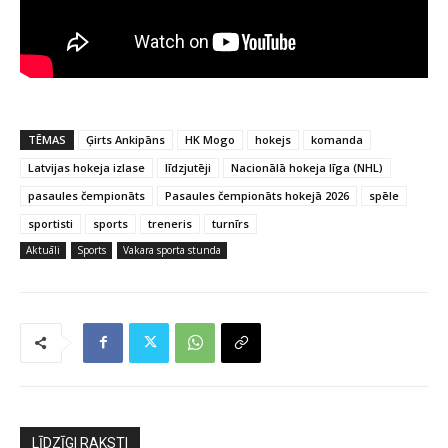
TĒMAS
Ģirts Ankipāns
HK Mogo
hokejs
komanda
Latvijas hokeja izlase
līdzjutēji
Nacionālā hokeja līga (NHL)
pasaules čempionāts
Pasaules čempionāts hokejā 2026
spēle
sportisti
sports
treneris
turnīrs
Aktuāli
Sports
Vakara sporta stunda
LĪDZĪGI RAKSTI