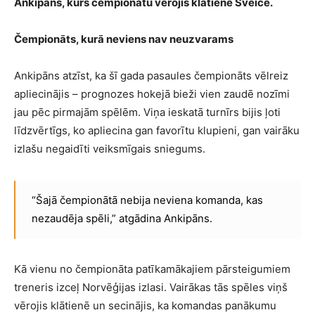
Ankipāns, kurš čempionātu vērojis klātienē Šveicē.
Čempionāts, kurā neviens nav neuzvarams
Ankipāns atzīst, ka šī gada pasaules čempionāts vēlreiz
apliecinājis – prognozes hokejā bieži vien zaudē nozīmi
jau pēc pirmajām spēlēm. Viņa ieskatā turnīrs bijis ļoti
līdzvērtīgs, ko apliecina gan favorītu klupieni, gan vairāku
izlašu negaidīti veiksmīgais sniegums.
“Šajā čempionātā nebija neviena komanda, kas
nezaudēja spēli,” atgādina Ankipāns.
Kā vienu no čempionāta patīkamākajiem pārsteigumiem
treneris izceļ Norvēģijas izlasi. Vairākas tās spēles viņš
vērojis klātienē un secinājis, ka komandas panākumu