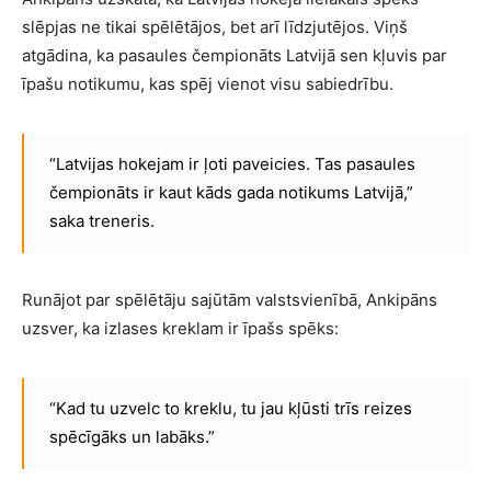
slēpjas ne tikai spēlētājos, bet arī līdzjutējos. Viņš
atgādina, ka pasaules čempionāts Latvijā sen kļuvis par
īpašu notikumu, kas spēj vienot visu sabiedrību.
“Latvijas hokejam ir ļoti paveicies. Tas pasaules
čempionāts ir kaut kāds gada notikums Latvijā,”
saka treneris.
Runājot par spēlētāju sajūtām valstsvienībā, Ankipāns
uzsver, ka izlases kreklam ir īpašs spēks:
“Kad tu uzvelc to kreklu, tu jau kļūsti trīs reizes
spēcīgāks un labāks.”