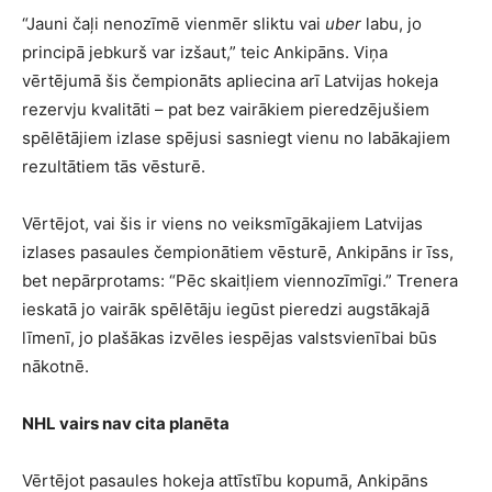
“Jauni čaļi nenozīmē vienmēr sliktu vai
uber
labu, jo
principā jebkurš var izšaut,” teic Ankipāns. Viņa
vērtējumā šis čempionāts apliecina arī Latvijas hokeja
rezervju kvalitāti – pat bez vairākiem pieredzējušiem
spēlētājiem izlase spējusi sasniegt vienu no labākajiem
rezultātiem tās vēsturē.
Vērtējot, vai šis ir viens no veiksmīgākajiem Latvijas
izlases pasaules čempionātiem vēsturē, Ankipāns ir īss,
bet nepārprotams: “Pēc skaitļiem viennozīmīgi.” Trenera
ieskatā jo vairāk spēlētāju iegūst pieredzi augstākajā
līmenī, jo plašākas izvēles iespējas valstsvienībai būs
nākotnē.
NHL vairs nav cita planēta
Vērtējot pasaules hokeja attīstību kopumā, Ankipāns