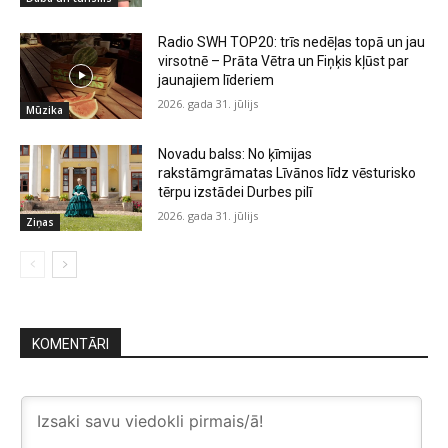
Radio SWH TOP20: trīs nedēļas topā un jau
virsotnē – Prāta Vētra un Fiņķis kļūst par
jaunajiem līderiem
2026. gada 31. jūlijs
Mūzika
Novadu balss: No ķīmijas
rakstāmgrāmatas Līvānos līdz vēsturisko
tērpu izstādei Durbes pilī
2026. gada 31. jūlijs
Ziņas
KOMENTĀRI