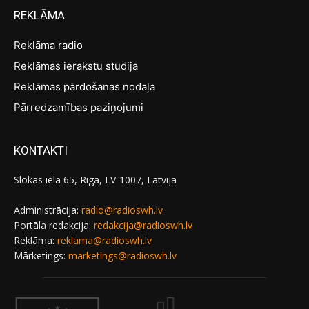
REKLĀMA
Reklāma radio
Reklāmas ierakstu studija
Reklāmas pārdošanas nodaļa
Pārredzamības paziņojumi
KONTAKTI
Slokas iela 65, Rīga, LV-1007, Latvija
Administrācija:
radio@radioswh.lv
Portāla redakcija:
redakcija@radioswh.lv
Reklāma:
reklama@radioswh.lv
Mārketings:
marketings@radioswh.lv