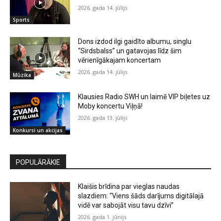
2026. gada 14. jūlijs
Sports
Dons izdod ilgi gaidīto albumu, singlu
“Sirdsbalss” un gatavojas līdz šim
vērienīgākajam koncertam
2026. gada 14. jūlijs
Mūzika
Klausies Radio SWH un laimē VIP biļetes uz
Moby koncertu Viļņā!
2026. gada 13. jūlijs
Konkursi un akcijas
POPULĀRĀKIE
Klaišis brīdina par vieglas naudas
slazdiem: “Viens šāds darījums digitālajā
vidē var sabojāt visu tavu dzīvi”
2026. gada 1. jūnijs