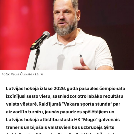
Foto: Paula Čurkste / LETA
Latvijas hokeja izlase 2026. gada pasaules čempionātā
izcīnījusi sesto vietu, sasniedzot otro labāko rezultātu
valsts vēsturē. Raidījumā “Vakara sporta stunda” par
aizvadīto turnīru, jaunās paaudzes spēlētājiem un
Latvijas hokeja attīstību stāsta HK “Mogo” galvenais
treneris un bijušais valstsvienības uzbrucējs Ģirts