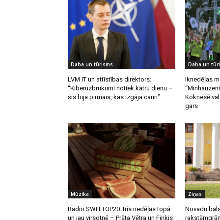
Daba un tūrisms
Daba un tūr
LVM IT un attīstības direktors:
Iknedēļas m
“Kiberuzbrukumi notiek katru dienu –
“Minhauzenā
šis bija pirmais, kas izgāja cauri”
Koknesē vald
gars
Mūzika
Ziņas
Radio SWH TOP20: trīs nedēļas topā
Novadu bals
un jau virsotnē – Prāta Vētra un Fiņķis
rakstāmgrām