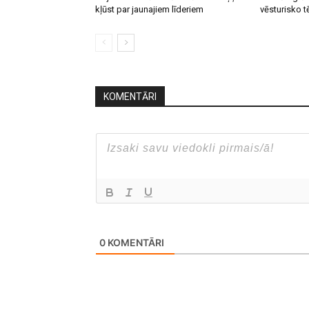
kļūst par jaunajiem līderiem
vēsturisko t
KOMENTĀRI
0
KOMENTĀRI