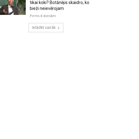
tikai koki? Botāniķis skaidro, ko
bieži neievērojam
Pirms 4 dienām
Ielādēt vairāk