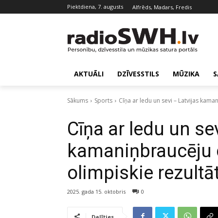
piektdiena, 7. augusts
Alfrēds, Madars, Fredis
AKTUĀLI
DZĪVESSTILS
MŪZIKA
S
Sākums
Sports
Cīņa ar ledu un sevi – Latvijas kaman
Cīņa ar ledu un sev
kamaniņbraucēju ce
olimpiskie rezultāt
2025. gada 15. oktobris
0
Dalīties