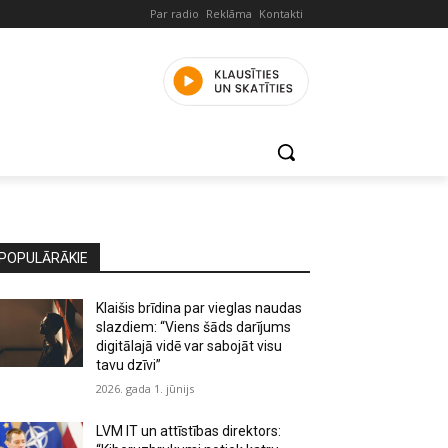
Par radio
Reklāma
Kontakti
POPULĀRĀKIE
Klaišis brīdina par vieglas naudas
slazdiem: “Viens šāds darījums
digitālajā vidē var sabojāt visu
tavu dzīvi”
2026. gada 1. jūnijs
LVM IT un attīstības direktors: