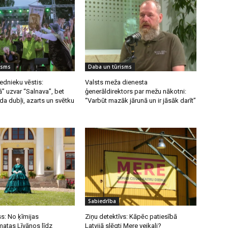
isms
Daba un tūrisms
ednieku vēstis:
Valsts meža dienesta
” uzvar “Salnava”, bet
ģenerāldirektors par mežu nākotni:
a dubļi, azarts un svētku
“Varbūt mazāk jārunā un ir jāsāk darīt”
Sabiedrība
s: No ķīmijas
Ziņu detektīvs: Kāpēc patiesībā
atas Līvānos līdz
Latvijā slēgti Mere veikali?