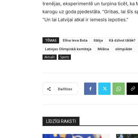
trenējas, eksperimentē un turpina ticēt, ka
karogu uz goda pjedestāla. “Gribas, lai šīs 
“Un lai Latvijai atkal ir iemesls lepoties.”
TĒMAS
Elīna Ieva Bota
Itālija
Kā dzīvot tālāk?
Latvijas Olimpiskā komiteja
Milāna
olimpiāde
Aktuāli
Sports
Dalīties
LĪDZĪGI RAKSTI