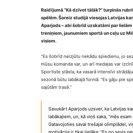
Raidījumā “Kā dzīvot tālāk?” turpinās rub
spēlēm. Šoreiz studijā viesojas Latvijas kam
Aparjods – abi šobrīd uzskatāmi par lielām 
treniņiem, jaunumiem sportā un ceļu uz Milā
visiem.
“Es šobrīd neizjūtu nekādu spiedienu, jo sezo
mūsu komanda var, un arī medaļas var izcīnīt
Sportiste stāsta, ka vasarā intensīvi strādāj
sezonā būtu labākajā formā: “Es gāju pie spec
sajūtām trasē.”
Savukārt Aparjods uzsver, ka Latvijas ka
labākajiem, un, kā viņš saka, “mēs esam 
Gatavojoties savai trešajai olimpiādei, vi
motivācija ir tikai lielāka: “Es no sevis p