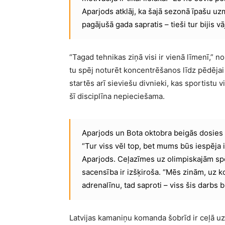
Aparjods atklāj, ka šajā sezonā īpašu uzm
pagājušā gada sapratis – tieši tur bijis v
“Tagad tehnikas ziņā visi ir vienā līmenī,” nor
tu spēj noturēt koncentrēšanos līdz pēdējai 
startēs arī sieviešu divnieki, kas sportistu 
šī disciplīna nepieciešama.
Aparjods un Bota oktobra beigās dosies uz
“Tur viss vēl top, bet mums būs iespēja 
Aparjods. Ceļazīmes uz olimpiskajām spēl
sacensība ir izšķiroša. “Mēs zinām, uz ko 
adrenalīnu, tad saproti – viss šis darbs bi
Latvijas kamaniņu komanda šobrīd ir ceļā uz