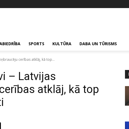
ABIEDRĪBA
SPORTS
KULTŪRA
DABA UN TŪRISMS
iņbraucēju cerības atklāj, kā top...
i – Latvijas
rības atklāj, kā top
i