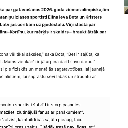
rika par gatavošanos 2026. gada ziemas olimpiskajām
aniņu izlases sportisti Elīna Ieva Bota un Kristers
Latvijas cerībām uz pjedestālu. Viņi stāsta par
nu–Kortīnu, kur mērķis ir skaidrs – braukt ātrāk par
na vēl tikai sāksies,” saka Bota, “Bet ir sajūta, ka
. Mums vienkārši ir jāturpina darīt savu darbu.”
usi pie fiziskās un mentālās sagatavotības, lai jaunajā
iālistiem, lai saprastu sevi labāk un strādātu ar
maniņu sportisti šobrīd ir starp pasaules
mazliet izlutinājuši fanus ar panākumiem”.
ņš atzīst, ka atbildības sajūta pieaug, taču
ersonīgi prasu zeltu. Citādāk trasē nav jēgas iet.”