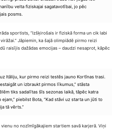
anību velta fiziskajai sagatavotībai, jo pēc
ājais posms.
āda sportists, “Izšķirošais ir fiziskā forma un cik labi
virāžai.” Jāpiemin, ka šajā olimpiādē pirmo reizi
vidū raisījis dažādas emocijas – daudzi nesaprot, kāpēc
 Itāliju, kur pirmo reizi testēs jauno Kortīnas trasi.
iestaigāt un izbraukt pirmos līkumus,” stāsta
ēm tiks sadalītas šīs sezonas laikā, tāpēc katra
ejam,” piebilst Bota, “Kad stāvi uz starta un jūti to
ja tā vērts.”
 vienu no nozīmīgākajiem startiem savā karjerā. Viņi