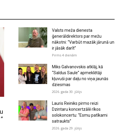
Valsts meža dienesta
ģenerāldirektors par mežu
nākotni: “Varbūt mazāk jārunā un
ir jāsāk darīt”
Pirms 4 dienām
Miks Galvanovskis atklāj, kā
“Saldus Saule” apmeklētāji
kļuvuši par daļu no viņa jaunās
dziesmas
2026. gada 30. jūlijs
Lauris Reiniks pirmo reizi
Dzintaru koncertzālē rīkos
nu
solokoncertu: “Esmu patīkami
i”
satraukts”
2026. gada 29. jūlijs