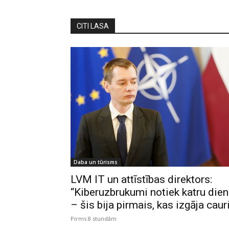
CITI LASA
Daba un tūrisms
LVM IT un attīstības direktors:
“Kiberuzbrukumi notiek katru die
– šis bija pirmais, kas izgāja caur
Pirms 8 stundām