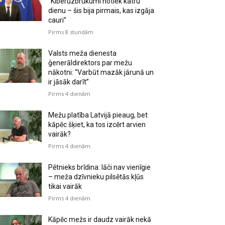
“Kiberuzbrukumi notiek katru
dienu – šis bija pirmais, kas izgāja
cauri”
Pirms 8 stundām
Valsts meža dienesta
ģenerāldirektors par mežu
nākotni: “Varbūt mazāk jārunā un
ir jāsāk darīt”
Pirms 4 dienām
Mežu platība Latvijā pieaug, bet
kāpēc šķiet, ka tos izcērt arvien
vairāk?
Pirms 4 dienām
Pētnieks brīdina: lāči nav vienīgie
– meža dzīvnieku pilsētās kļūs
tikai vairāk
Pirms 4 dienām
Kāpēc mežs ir daudz vairāk nekā