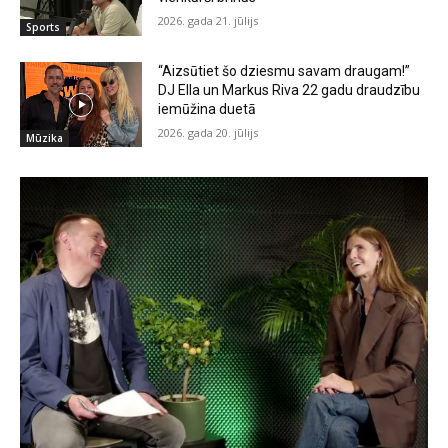
2026. gada 21. jūlijs
Sports
“Aizsūtiet šo dziesmu savam draugam!”
DJ Ella un Markus Riva 22 gadu draudzību
iemūžina duetā
2026. gada 20. jūlijs
Mūzika