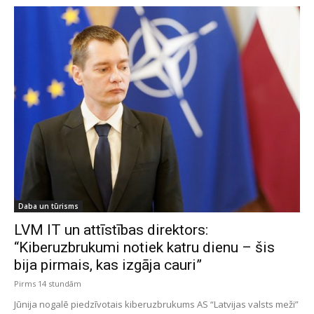
Daba un tūrisms
LVM IT un attīstības direktors:
“Kiberuzbrukumi notiek katru dienu – šis
bija pirmais, kas izgāja cauri”
Pirms 14 stundām
Jūnija nogalē piedzīvotais kiberuzbrukums AS “Latvijas valsts meži”