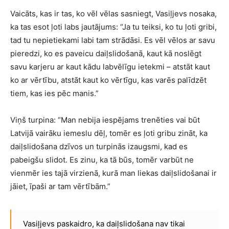
Vaicāts, kas ir tas, ko vēl vēlas sasniegt, Vasiļjevs nosaka,
ka tas esot ļoti labs jautājums: “Ja tu teiksi, ko tu ļoti gribi,
tad tu nepietiekami labi tam strādāsi. Es vēl vēlos ar savu
pieredzi, ko es paveicu daiļslidošanā, kaut kā noslēgt
savu karjeru ar kaut kādu labvēlīgu ietekmi – atstāt kaut
ko ar vērtību, atstāt kaut ko vērtīgu, kas varēs palīdzēt
tiem, kas ies pēc manis.”
Viņš turpina: “Man nebija iespējams trenēties vai būt
Latvijā vairāku iemeslu dēļ, tomēr es ļoti gribu zināt, ka
daiļslidošana dzīvos un turpinās izaugsmi, kad es
pabeigšu slidot. Es zinu, ka tā būs, tomēr varbūt ne
vienmēr ies tajā virzienā, kurā man liekas daiļslidošanai ir
jāiet, īpaši ar tam vērtībām.”
Vasiļjevs paskaidro, ka daiļslidošana nav tikai