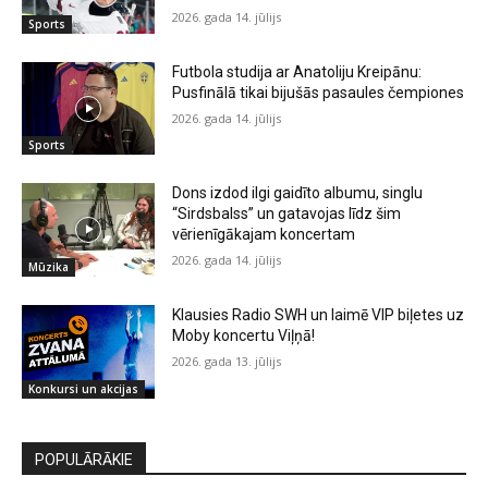
2026. gada 14. jūlijs
Sports
Futbola studija ar Anatoliju Kreipānu:
Pusfinālā tikai bijušās pasaules čempiones
2026. gada 14. jūlijs
Sports
Dons izdod ilgi gaidīto albumu, singlu
“Sirdsbalss” un gatavojas līdz šim
vērienīgākajam koncertam
2026. gada 14. jūlijs
Mūzika
Klausies Radio SWH un laimē VIP biļetes uz
Moby koncertu Viļņā!
2026. gada 13. jūlijs
Konkursi un akcijas
POPULĀRĀKIE