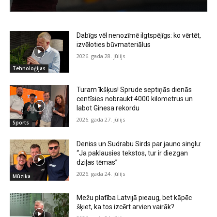
Dabīgs vēl nenozīmē ilgtspējīgs: ko vērtēt,
izvēloties būvmateriālus
2026. gada 28. jūlijs
Tehnoloģijas
Turam īkšķus! Sprude septiņās dienās
centīsies nobraukt 4000 kilometrus un
labot Ginesa rekordu
2026. gada 27. jūlijs
Sports
Deniss un Sudrabu Sirds par jauno singlu:
“Ja paklausies tekstos, tur ir diezgan
dziļas tēmas”
2026. gada 24. jūlijs
Mūzika
Mežu platība Latvijā pieaug, bet kāpēc
šķiet, ka tos izcērt arvien vairāk?