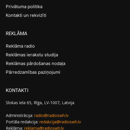
Privātuma politika
Kontakti un rekvizīti
REKLĀMA
Reklāma radio
Reklāmas ierakstu studija
Reklāmas pārdošanas nodaļa
Pārredzamības paziņojumi
KONTAKTI
Slokas iela 65, Rīga, LV-1007, Latvija
Administrācija:
radio@radioswh.lv
Portāla redakcija:
redakcija@radioswh.lv
Reklāma:
reklama@radioswh.lv