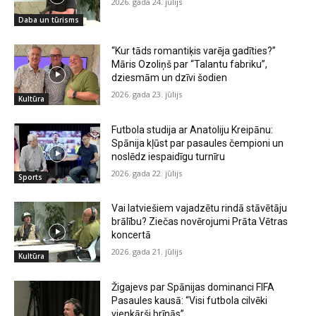
2026. gada 24. jūlijs
Daba un tūrisms
“Kur tāds romantiķis varēja gadīties?”
Māris Ozoliņš par “Talantu fabriku”,
dziesmām un dzīvi šodien
2026. gada 23. jūlijs
Kultūra
Futbola studija ar Anatoliju Kreipānu:
Spānija kļūst par pasaules čempioni un
noslēdz iespaidīgu turnīru
2026. gada 22. jūlijs
Sports
Vai latviešiem vajadzētu rindā stāvētāju
brālību? Ziečas novērojumi Prāta Vētras
koncertā
2026. gada 21. jūlijs
Kultūra
Žigajevs par Spānijas dominanci FIFA
Pasaules kausā: “Visi futbola cilvēki
vienkārši brīnās”