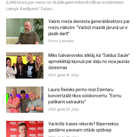
(LVM) kļuva par vienu no skaļākajiem kiberdrošības incidentiem
Latvijā. Raidījumā “Zaļais...
Valsts meža dienesta ģenerāldirektors par
mežu nākotni: “Varbūt mazāk jārunā un ir
jāsāk darīt”
Pirms 5 dienām
Miks Galvanovskis atklāj, kā “Saldus Saule”
apmeklētāji kļuvuši par daļu no viņa jaunās
dziesmas
2026. gada 30. jūlijs
Lauris Reiniks pirmo reizi Dzintaru
koncertzālē rīkos solokoncertu: “Esmu
patīkami satraukts”
2026. gada 29. jūlijs
Vai kritīs trases rekords? Biķerniekos
gaidāms pavisam citāds spīdvejs