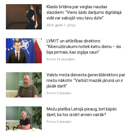
Klaišis brīdina par vieglas naudas
slazdiem: “Viens šāds darījums digitālajā
vidē var sabojāt visu tavu dzīvi”
2026. gada 1. jūnijs
LVM IT un attīstības direktors:
“Kiberuzbrukumi notiek katru dienu – šis
bija pirmais, kas izgāja cauri”
Pirms 14 stundām
Valsts meža dienesta ģenerāldirektors par
mežu nākotni: “Varbūt mazāk jārunā un ir
jāsāk darīt”
Pirms 5 dienām
Mežu platība Latvijā pieaug, bet kāpēc
šķiet, ka tos izcērt arvien vairāk?
Pirms 5 dienām