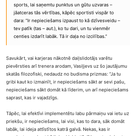
sports, lai saņemtu punktus un gūtu uzvaras –
jāatceras tās vērtības, kāpēc sportisti vispār to
dara: “Ir nepieciešams izpaust to kā dzīvesveidu –
tev patīk (tas – aut.), ko tu dari, un tu vienmēr
centies izdarīt labāk. Tā ir daļa no izcilības.”
Savukārt, vai karjeras nākotnē daiļslidotājs varētu
pievērsties arī trenera arodam, Vasiļjevs uz šo jautājumu
skatās filozofiski, nedaudz no budisma prizmas: “Ja tu
gribi kaut ko izmainīt, ir nepieciešams sākt ar sevi pašu,
nepieciešams sākt domāt kā līderim, un arī nepieciešams
saprast, kas ir vajadzīgs.
Tāpēc, lai efektīvi implementētu labu pārmaiņu vai ietu uz
priekšu, ir nepieciešams, lai visi, kas to dara, sāk domāt
labāk, lai ideja attīstītos katrā galvā. Nekas, kas ir