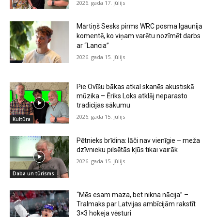
2026. gada 17. jūlijs
Mārtiņš Sesks pirms WRC posma Igaunijā
komentē, ko viņam varētu nozīmēt darbs
ar “Lancia”
2026. gada 15. jūlijs
Pie Ovīšu bākas atkal skanēs akustiskā
mūzika – Ēriks Loks atklāj neparasto
tradīcijas sākumu
2026. gada 15. jūlijs
Kultūra
Pētnieks brīdina: lāči nav vienīgie – meža
dzīvnieku pilsētās kļūs tikai vairāk
2026. gada 15. jūlijs
Daba un tūrisms
“Mēs esam maza, bet nikna nācija” –
Tralmaks par Latvijas ambīcijām rakstīt
3×3 hokeja vēsturi