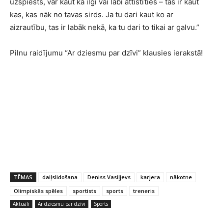
uzspiests, var kaut kā ilgi vai labi attīstīties – tas ir kaut
kas, kas nāk no tavas sirds. Ja tu dari kaut ko ar
aizrautību, tas ir labāk nekā, ka tu dari to tikai ar galvu.”
Pilnu raidījumu “Ar dziesmu par dzīvi” klausies ierakstā!
TĒMAS
daiļslidošana
Deniss Vasiļjevs
karjera
nākotne
Olimpiskās spēles
sportists
sports
treneris
Aktuāli
Ar dziesmu par dzīvi
Sports