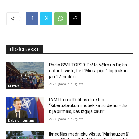
LĪDZĪGI RAKSTI
Radio SWH TOP20: Prāta Vētra un Fiņķis
notur 1. vietu, bet “Miera pīpe” topā skan
jau 17. nedēļu
2026. gada 7. augusts
Mūzika
LVM IT un attīstības direktors:
“Kiberuzbrukumi notiek katru dienu – šis
bija pirmais, kas izgāja cauri”
2026. gada 7. augusts
Daba un tūrisms
Iknedēļas mednieku vēstis: “Minhauzenā”