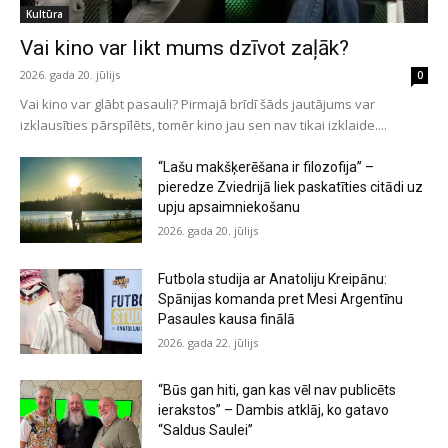
Kultūra
Vai kino var likt mums dzīvot zaļāk?
2026. gada 20. jūlijs
0
Vai kino var glābt pasauli? Pirmajā brīdī šāds jautājums var
izklausīties pārspīlēts, tomēr kino jau sen nav tikai izklaide....
“Lašu makšķerēšana ir filozofija” –
pieredze Zviedrijā liek paskatīties citādi uz
upju apsaimniekošanu
2026. gada 20. jūlijs
Futbola studija ar Anatoliju Kreipānu:
Spānijas komanda pret Mesi Argentīnu
Pasaules kausa finālā
2026. gada 22. jūlijs
“Būs gan hiti, gan kas vēl nav publicēts
ierakstos” – Dambis atklāj, ko gatavo
“Saldus Saulei”