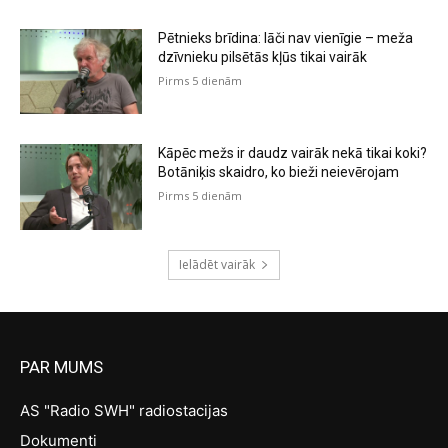
Pētnieks brīdina: lāči nav vienīgie – meža
dzīvnieku pilsētās kļūs tikai vairāk
Pirms 5 dienām
Kāpēc mežs ir daudz vairāk nekā tikai koki?
Botāniķis skaidro, ko bieži neievērojam
Pirms 5 dienām
Ielādēt vairāk
PAR MUMS
AS "Radio SWH" radiostacijas
Dokumenti