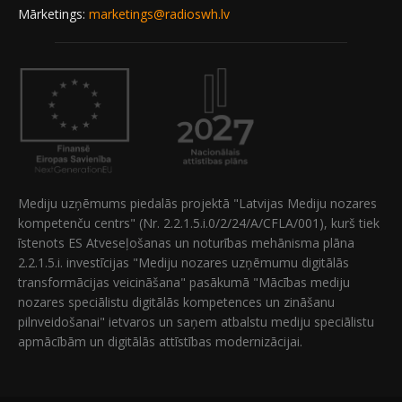
Mārketings:
marketings@radioswh.lv
Mediju uzņēmums piedalās projektā "Latvijas Mediju nozares
kompetenču centrs" (Nr. 2.2.1.5.i.0/2/24/A/CFLA/001), kurš tiek
īstenots ES Atveseļošanas un noturības mehānisma plāna
2.2.1.5.i. investīcijas "Mediju nozares uzņēmumu digitālās
transformācijas veicināšana" pasākumā "Mācības mediju
nozares speciālistu digitālās kompetences un zināšanu
pilnveidošanai" ietvaros un saņem atbalstu mediju speciālistu
apmācībām un digitālās attīstības modernizācijai.