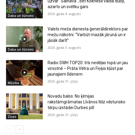
uzvar “Salnava”, bet Koknesē valda dubļi,
azarts un svētku gars
2026. gada 4. augusts
Daba un tūrisms
Valsts meža dienesta ģenerāldirektors par
mežu nākotni: “Varbūt mazāk jārunā un ir
jāsāk darīt”
2026. gada 3. augusts
Daba un tūrisms
Radio SWH TOP20: trīs nedēļas topā un jau
virsotnē – Prāta Vētra un Fiņķis kļūst par
jaunajiem līderiem
2026. gada 31. jūlijs
Mūzika
Novadu balss: No ķīmijas
rakstāmgrāmatas Līvānos līdz vēsturisko
tērpu izstādei Durbes pilī
2026. gada 31. jūlijs
Ziņas