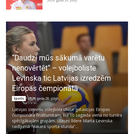
2026. gada 29. jūlijs
“Daudzi mūs sākumā varētu
nenovērtēt” – volejboliste
Levinska tic Latvijas izredzēm
Eiropas čempionātā
2026. gada 28. jūlijs
Sports
Latvijas sieviešu volejbola izlase gatavojas Eiropas
čempionāta finālturnīram, kur to sagaida viena no turnīra
spēcīgākajām grupām. Izlases līdere Marta Levinska
raidījumā “Vakara sporta stunda”...