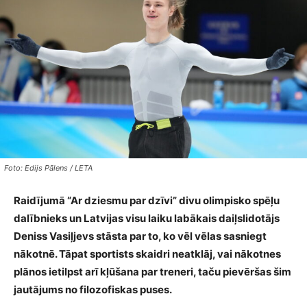
Foto: Edijs Pālens / LETA
Raidījumā “Ar dziesmu par dzīvi” divu olimpisko spēļu
dalībnieks un Latvijas visu laiku labākais daiļslidotājs
Deniss Vasiļjevs stāsta par to, ko vēl vēlas sasniegt
nākotnē. Tāpat sportists skaidri neatklāj, vai nākotnes
plānos ietilpst arī kļūšana par treneri, taču pievēršas šim
jautājums no filozofiskas puses.