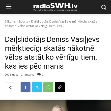
Sākums
Sports
Daiļslidotājs Deniss Vasiļjevs mērķtiecīgi skatās
nākotnē: vēlos atstāt ko vērtīgu tiem, kas...
Daiļslidotājs Deniss Vasiļjevs
mērķtiecīgi skatās nākotnē:
vēlos atstāt ko vērtīgu tiem,
kas ies pēc manis
2025. gada 17. janvāris
0