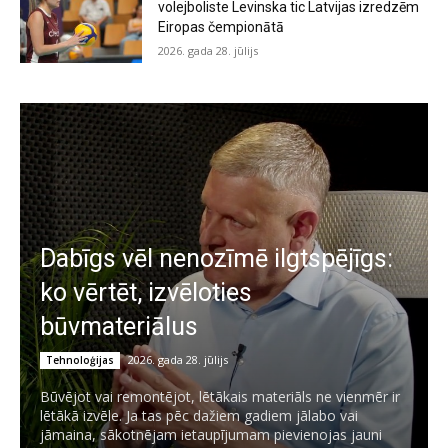
volejboliste Levinska tic Latvijas izredzēm
Eiropas čempionātā
2026. gada 28. jūlijs
Dabīgs vēl nenozīmē ilgtspējīgs:
ko vērtēt, izvēloties
būvmateriālus
2026. gada 28. jūlijs
Tehnoloģijas
Būvējot vai remontējot, lētākais materiāls ne vienmēr ir
lētākā izvēle. Ja tas pēc dažiem gadiem jālabo vai
jāmaina, sākotnējam ietaupījumam pievienojas jauni