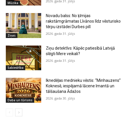
2026. gada 31. jūlijs
Mūzika
Novadu balss: No ķīmijas
rakstāmgrāmatas Līvānos līdz vēsturisko
tērpu izstādei Durbes pilī
2026. gada 31. jūlijs
Ziņas
Ziņu detektīvs: Kāpēc patiesībā Latvijā
slēgti Mere veikali?
2026. gada 31. jūlijs
Sabiedrība
Iknedēļas mednieku vēstis: “Minhauzens”
Koknesē, iespējamā lācene Imantā un
tālšaušana Ādažos
2026. gada 30. jūlijs
Daba un tūrisms