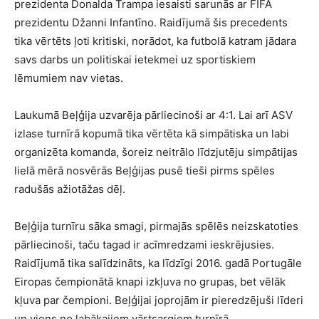
prezidenta Donalda Trampa iesaisti sarunās ar FIFA
prezidentu Džanni Infantīno. Raidījumā šis precedents
tika vērtēts ļoti kritiski, norādot, ka futbolā katram jādara
savs darbs un politiskai ietekmei uz sportiskiem
lēmumiem nav vietas.
Laukumā Beļģija uzvarēja pārliecinoši ar 4:1. Lai arī ASV
izlase turnīrā kopumā tika vērtēta kā simpātiska un labi
organizēta komanda, šoreiz neitrālo līdzjutēju simpātijas
lielā mērā nosvērās Beļģijas pusē tieši pirms spēles
radušās ažiotāžas dēļ.
Beļģija turnīru sāka smagi, pirmajās spēlēs neizskatoties
pārliecinoši, taču tagad ir acīmredzami ieskrējusies.
Raidījumā tika salīdzināts, ka līdzīgi 2016. gadā Portugāle
Eiropas čempionātā knapi izkļuva no grupas, bet vēlāk
kļuva par čempioni. Beļģijai joprojām ir pieredzējuši līderi
un viens no labākajiem vārtsargiem turnīrā.