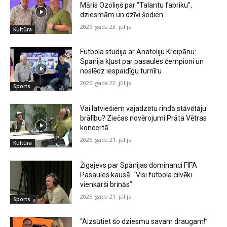
Māris Ozoliņš par “Talantu fabriku”,
dziesmām un dzīvi šodien
2026. gada 23. jūlijs
Kultūra
Futbola studija ar Anatoliju Kreipānu:
Spānija kļūst par pasaules čempioni un
noslēdz iespaidīgu turnīru
2026. gada 22. jūlijs
Sports
Vai latviešiem vajadzētu rindā stāvētāju
brālību? Ziečas novērojumi Prāta Vētras
koncertā
2026. gada 21. jūlijs
Kultūra
Žigajevs par Spānijas dominanci FIFA
Pasaules kausā: “Visi futbola cilvēki
vienkārši brīnās”
2026. gada 21. jūlijs
Sports
“Aizsūtiet šo dziesmu savam draugam!”