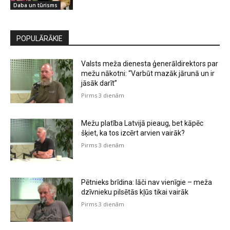
Daba un tūrisms
POPULĀRĀKIE
Valsts meža dienesta ģenerāldirektors par
mežu nākotni: “Varbūt mazāk jārunā un ir
jāsāk darīt”
Pirms 3 dienām
Mežu platība Latvijā pieaug, bet kāpēc
šķiet, ka tos izcērt arvien vairāk?
Pirms 3 dienām
Pētnieks brīdina: lāči nav vienīgie – meža
dzīvnieku pilsētās kļūs tikai vairāk
Pirms 3 dienām