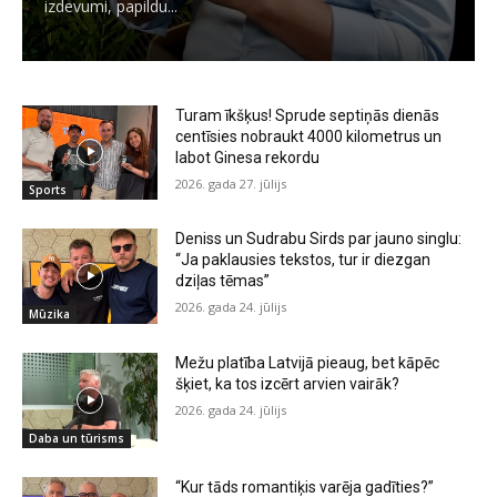
izdevumi, papildu...
Turam īkšķus! Sprude septiņās dienās
centīsies nobraukt 4000 kilometrus un
labot Ginesa rekordu
2026. gada 27. jūlijs
Sports
Deniss un Sudrabu Sirds par jauno singlu:
“Ja paklausies tekstos, tur ir diezgan
dziļas tēmas”
2026. gada 24. jūlijs
Mūzika
Mežu platība Latvijā pieaug, bet kāpēc
šķiet, ka tos izcērt arvien vairāk?
2026. gada 24. jūlijs
Daba un tūrisms
“Kur tāds romantiķis varēja gadīties?”