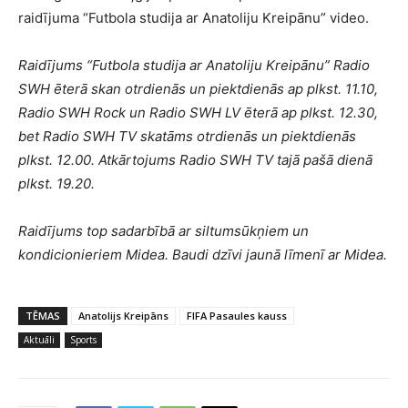
raidījuma “Futbola studija ar Anatoliju Kreipānu” video.
Raidījums “Futbola studija ar Anatoliju Kreipānu” Radio
SWH ēterā skan otrdienās un piektdienās ap plkst. 11.10,
Radio SWH Rock un Radio SWH LV ēterā ap plkst. 12.30,
bet Radio SWH TV skatāms otrdienās un piektdienās
plkst. 12.00. Atkārtojums Radio SWH TV tajā pašā dienā
plkst. 19.20.
Raidījums top sadarbībā ar siltumsūkņiem un
kondicionieriem Midea. Baudi dzīvi jaunā līmenī ar Midea.
TĒMAS
Anatolijs Kreipāns
FIFA Pasaules kauss
Aktuāli
Sports