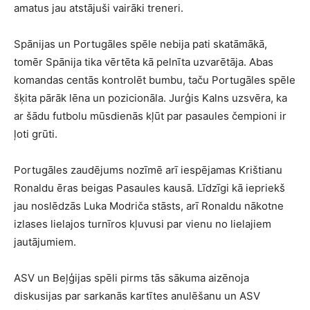
amatus jau atstājuši vairāki treneri.
Spānijas un Portugāles spēle nebija pati skatāmākā,
tomēr Spānija tika vērtēta kā pelnīta uzvarētāja. Abas
komandas centās kontrolēt bumbu, taču Portugāles spēle
šķita pārāk lēna un pozicionāla. Jurģis Kalns uzsvēra, ka
ar šādu futbolu mūsdienās kļūt par pasaules čempioni ir
ļoti grūti.
Portugāles zaudējums nozīmē arī iespējamas Krištianu
Ronaldu ēras beigas Pasaules kausā. Līdzīgi kā iepriekš
jau noslēdzās Luka Modriča stāsts, arī Ronaldu nākotne
izlases lielajos turnīros kļuvusi par vienu no lielajiem
jautājumiem.
ASV un Beļģijas spēli pirms tās sākuma aizēnoja
diskusijas par sarkanās kartītes anulēšanu un ASV