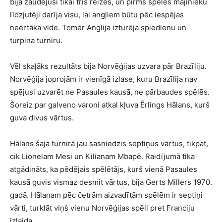
bija zaudējusi tikai trīs reizes, un pirms spēles mājinieku
līdzjutēji darīja visu, lai angļiem būtu pēc iespējas
neērtāka vide. Tomēr Anglija izturēja spiedienu un
turpina turnīru.
Vēl skaļāks rezultāts bija Norvēģijas uzvara pār Brazīliju.
Norvēģija joprojām ir vienīgā izlase, kuru Brazīlija nav
spējusi uzvarēt ne Pasaules kausā, ne pārbaudes spēlēs.
Šoreiz par galveno varoni atkal kļuva Ērlings Hālans, kurš
guva divus vārtus.
Hālans šajā turnīrā jau sasniedzis septiņus vārtus, tikpat,
cik Lionelam Mesi un Kilianam Mbapē. Raidījumā tika
atgādināts, ka pēdējais spēlētājs, kurš vienā Pasaules
kausā guvis vismaz desmit vārtus, bija Gerts Millers 1970.
gadā. Hālanam pēc četrām aizvadītām spēlēm ir septiņi
vārti, turklāt viņš vienu Norvēģijas spēli pret Franciju
izlaida.