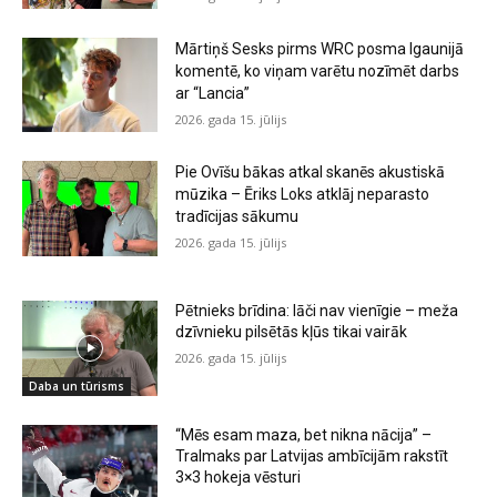
Mārtiņš Sesks pirms WRC posma Igaunijā
komentē, ko viņam varētu nozīmēt darbs
ar “Lancia”
2026. gada 15. jūlijs
Pie Ovīšu bākas atkal skanēs akustiskā
mūzika – Ēriks Loks atklāj neparasto
tradīcijas sākumu
2026. gada 15. jūlijs
Pētnieks brīdina: lāči nav vienīgie – meža
dzīvnieku pilsētās kļūs tikai vairāk
2026. gada 15. jūlijs
Daba un tūrisms
“Mēs esam maza, bet nikna nācija” –
Tralmaks par Latvijas ambīcijām rakstīt
3×3 hokeja vēsturi