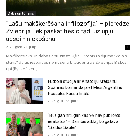
Daba un tūrisms
“Lašu makšķerēšana ir filozofija” – pieredze
Zviedrijā liek paskatīties citādi uz upju
apsaimniekošanu
2026. gada 20. jūlijs
0
Makšķernieks un dabas entuziasts Uģis Circenis raidījumā “Zaļais
stūris” dalās iespaidos no nesenā brauciena uz Zviedrijas Bīskes
upi (Byskeälven),...
Futbola studija ar Anatoliju Kreipānu:
Spānijas komanda pret Mesi Argentīnu
Pasaules kausa finālā
2026. gada 22. jūlijs
“Būs gan hiti, gan kas vēl nav publicēts
ierakstos” – Dambis atklāj, ko gatavo
“Saldus Saulei”
2026. gada 17. jūlijs