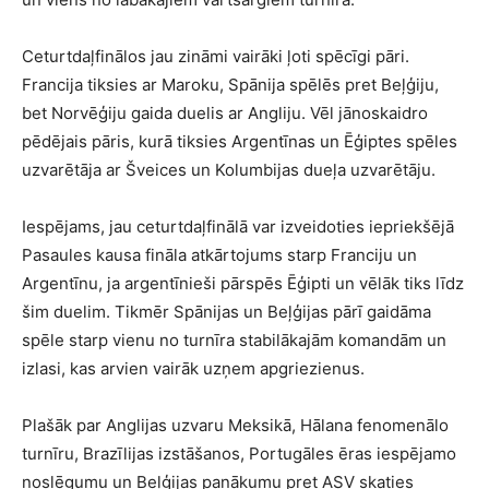
Ceturtdaļfinālos jau zināmi vairāki ļoti spēcīgi pāri.
Francija tiksies ar Maroku, Spānija spēlēs pret Beļģiju,
bet Norvēģiju gaida duelis ar Angliju. Vēl jānoskaidro
pēdējais pāris, kurā tiksies Argentīnas un Ēģiptes spēles
uzvarētāja ar Šveices un Kolumbijas dueļa uzvarētāju.
Iespējams, jau ceturtdaļfinālā var izveidoties iepriekšējā
Pasaules kausa fināla atkārtojums starp Franciju un
Argentīnu, ja argentīnieši pārspēs Ēģipti un vēlāk tiks līdz
šim duelim. Tikmēr Spānijas un Beļģijas pārī gaidāma
spēle starp vienu no turnīra stabilākajām komandām un
izlasi, kas arvien vairāk uzņem apgriezienus.
Plašāk par Anglijas uzvaru Meksikā, Hālana fenomenālo
turnīru, Brazīlijas izstāšanos, Portugāles ēras iespējamo
noslēgumu un Beļģijas panākumu pret ASV skaties