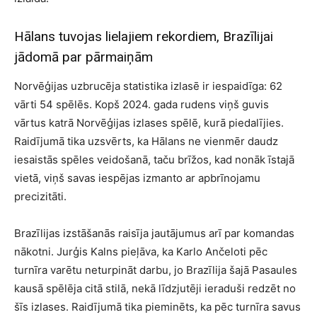
Hālans tuvojas lielajiem rekordiem, Brazīlijai
jādomā par pārmaiņām
Norvēģijas uzbrucēja statistika izlasē ir iespaidīga: 62
vārti 54 spēlēs. Kopš 2024. gada rudens viņš guvis
vārtus katrā Norvēģijas izlases spēlē, kurā piedalījies.
Raidījumā tika uzsvērts, ka Hālans ne vienmēr daudz
iesaistās spēles veidošanā, taču brīžos, kad nonāk īstajā
vietā, viņš savas iespējas izmanto ar apbrīnojamu
precizitāti.
Brazīlijas izstāšanās raisīja jautājumus arī par komandas
nākotni. Jurģis Kalns pieļāva, ka Karlo Ančeloti pēc
turnīra varētu neturpināt darbu, jo Brazīlija šajā Pasaules
kausā spēlēja citā stilā, nekā līdzjutēji ieraduši redzēt no
šīs izlases. Raidījumā tika pieminēts, ka pēc turnīra savus