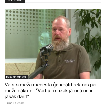
Daba un tūrisms
Valsts meža dienesta ģenerāldirektors par
mežu nākotni: “Varbūt mazāk jārunā un ir
jāsāk darīt”
Pirms 3 dienām