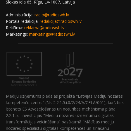
Slokas iela 65, Rīga, LV-1007, Latvija
Administrācija:
radio@radioswh.lv
Portāla redakcija:
redakcija@radioswh.lv
Reklāma:
reklama@radioswh.lv
Mārketings:
marketings@radioswh.lv
Mediju uzņēmums piedalās projektā "Latvijas Mediju nozares
kompetenču centrs" (Nr. 2.2.1.5.i.0/2/24/A/CFLA/001), kurš tiek
īstenots ES Atveseļošanas un noturības mehānisma plāna
2.2.1.5.i. investīcijas "Mediju nozares uzņēmumu digitālās
transformācijas veicināšana" pasākumā "Mācības mediju
nozares speciālistu digitālās kompetences un zināšanu