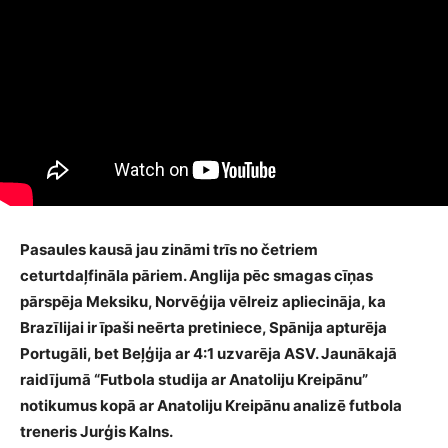
Pasaules kausā jau zināmi trīs no četriem
ceturtdaļfināla pāriem. Anglija pēc smagas cīņas
pārspēja Meksiku, Norvēģija vēlreiz apliecināja, ka
Brazīlijai ir īpaši neērta pretiniece, Spānija apturēja
Portugāli, bet Beļģija ar 4:1 uzvarēja ASV. Jaunākajā
raidījumā “Futbola studija ar Anatoliju Kreipānu”
notikumus kopā ar Anatoliju Kreipānu analizē futbola
treneris Jurģis Kalns.