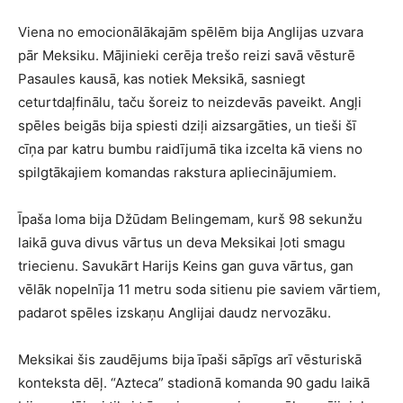
Viena no emocionālākajām spēlēm bija Anglijas uzvara
pār Meksiku. Mājinieki cerēja trešo reizi savā vēsturē
Pasaules kausā, kas notiek Meksikā, sasniegt
ceturtdaļfinālu, taču šoreiz to neizdevās paveikt. Angļi
spēles beigās bija spiesti dziļi aizsargāties, un tieši šī
cīņa par katru bumbu raidījumā tika izcelta kā viens no
spilgtākajiem komandas rakstura apliecinājumiem.
Īpaša loma bija Džūdam Belingemam, kurš 98 sekunžu
laikā guva divus vārtus un deva Meksikai ļoti smagu
triecienu. Savukārt Harijs Keins gan guva vārtus, gan
vēlāk nopelnīja 11 metru soda sitienu pie saviem vārtiem,
padarot spēles izskaņu Anglijai daudz nervozāku.
Meksikai šis zaudējums bija īpaši sāpīgs arī vēsturiskā
konteksta dēļ. “Azteca” stadionā komanda 90 gadu laikā