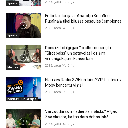
2026. gada 14. jūlijs
Sports
Futbola studija ar Anatoliju Kreipānu:
Pusfinālā tikai bijušās pasaules čempiones
2026. gada 14. jūlijs
Sports
Dons izdod ilgi gaidīto albumu, singlu
“Sirdsbalss” un gatavojas līdz šim
vērienīgākajam koncertam
2026. gada 14. jūlijs
Mūzika
Klausies Radio SWH un laimē VIP biļetes uz
Moby koncertu Viļņā!
2026. gada 13. jūlijs
Konkursi un akcijas
Vai zoodārzs mūsdienās ir ētisks? Rīgas
Zoo skaidro, ko tas dara dabas labā
2026. gada 10. jūlijs