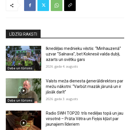
LĪDZĪGI RAKSTI
Iknedēļas mednieku vēstis: “Minhauzenā”
uzvar “Salnava”, bet Koknesē valda dubļi,
azarts un svētku gars
2026. gada 4. augusts
Daba un tūrisms
Valsts meža dienesta ģenerāldirektors par
mežu nākotni: “Varbūt mazāk jārunā un ir
jāsāk darīt”
2026. gada 3. augusts
Daba un tūrisms
Radio SWH TOP20: trīs nedēļas topā un jau
virsotnē – Prāta Vētra un Fiņķis kļūst par
jaunajiem līderiem