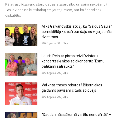
Kā atrast līdzsvaru starp dabas aizsardzību un saimniekošanu?
Tas ir viens no būtiskākajiem jautājumiem, par ko šobrīd tiek
diskutēts...
Miks Galvanovskis atklāj, kā “Saldus Saule”
apmeklētāji kļuvuši par daļu no viņa jaunās
dziesmas
2026. gada 30. jūlijs
Lauris Reiniks pirmo reizi Dzintaru
koncertzālē rīkos solokoncertu: “Esmu
patīkami satraukts”
2026. gada 29. jūlijs
Vai kritīs trases rekords? Biķerniekos
gaidāms pavisam citāds spīdvejs
2026. gada 29. jūlijs
“Daudzi mūs sākumā varētu nenovērtēt” –