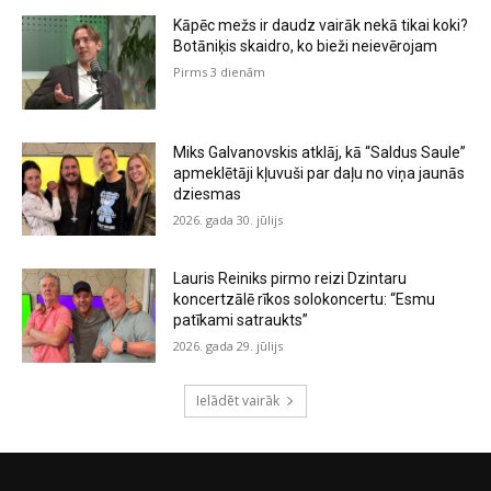
Kāpēc mežs ir daudz vairāk nekā tikai koki?
Botāniķis skaidro, ko bieži neievērojam
Pirms 3 dienām
Miks Galvanovskis atklāj, kā “Saldus Saule”
apmeklētāji kļuvuši par daļu no viņa jaunās
dziesmas
2026. gada 30. jūlijs
Lauris Reiniks pirmo reizi Dzintaru
koncertzālē rīkos solokoncertu: “Esmu
patīkami satraukts”
2026. gada 29. jūlijs
Ielādēt vairāk