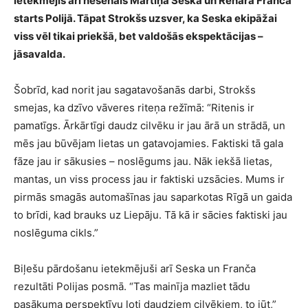
ietekmējis arī nesenais Mārtiņa Seska un Renāra Franča
starts Polijā. Tāpat Strokšs uzsver, ka Seska ekipāžai
viss vēl tikai priekšā, bet valdošās ekspektācijas –
jāsavalda.
Šobrīd, kad norit jau sagatavošanās darbi, Strokšs
smejas, ka dzīvo vāveres riteņa režīmā: “Ritenis ir
pamatīgs. Ārkārtīgi daudz cilvēku ir jau ārā un strādā, un
mēs jau būvējam lietas un gatavojamies. Faktiski tā gala
fāze jau ir sākusies – noslēgums jau. Nāk iekšā lietas,
mantas, un viss process jau ir faktiski uzsācies. Mums ir
pirmās smagās automašīnas jau saparkotas Rīgā un gaida
to brīdi, kad brauks uz Liepāju. Tā kā ir sācies faktiski jau
noslēguma cikls.”
Biļešu pārdošanu ietekmējuši arī Seska un Franča
rezultāti Polijas posmā. “Tas mainīja mazliet tādu
pasākuma perspektīvu ļoti daudziem cilvēkiem, to jūt,”