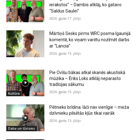
ierakstos” – Dambis atklāj, ko gatavo
“Saldus Saulei”
2026. gada 17. jūlijs
Mārtiņš Sesks pirms WRC posma Igaunijā
komentē, ko viņam varētu nozīmēt darbs
ar “Lancia”
2026. gada 15. jūlijs
Pie Ovīšu bākas atkal skanēs akustiskā
mūzika – Ēriks Loks atklāj neparasto
tradīcijas sākumu
2026. gada 15. jūlijs
Kultūra
Pētnieks brīdina: lāči nav vienīgie – meža
dzīvnieku pilsētās kļūs tikai vairāk
2026. gada 15. jūlijs
Daba un tūrisms