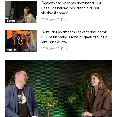
Žigajevs par Spānijas dominanci FIFA
Pasaules kausā: “Visi futbola cilvēki
vienkārši brīnās”
2026. gada 21. jūlijs
Sports
“Aizsūtiet šo dziesmu savam draugam!”
DJ Ella un Markus Riva 22 gadu draudzību
iemūžina duetā
2026. gada 20. jūlijs
Mūzika