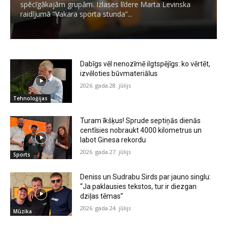
spēcīgākajām grupām. Izlases līdere Marta Levinska
raidījumā “Vakara sporta stunda”...
Dabīgs vēl nenozīmē ilgtspējīgs: ko vērtēt,
izvēloties būvmateriālus
2026. gada 28. jūlijs
Tehnoloģijas
Turam īkšķus! Sprude septiņās dienās
centīsies nobraukt 4000 kilometrus un
labot Ginesa rekordu
2026. gada 27. jūlijs
Sports
Deniss un Sudrabu Sirds par jauno singlu:
“Ja paklausies tekstos, tur ir diezgan
dziļas tēmas”
2026. gada 24. jūlijs
Mūzika