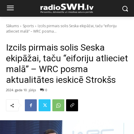
Sākums
Sports
Izcils pirmais solis Seska ekipāžai, taču “eiforiju
atlieciet malā” – WRC posma...
Izcils pirmais solis Seska
ekipāžai, taču “eiforiju atlieciet
malā” – WRC posma
aktualitātes ieskicē Strokšs
2024. gada 10. jūlijs
0