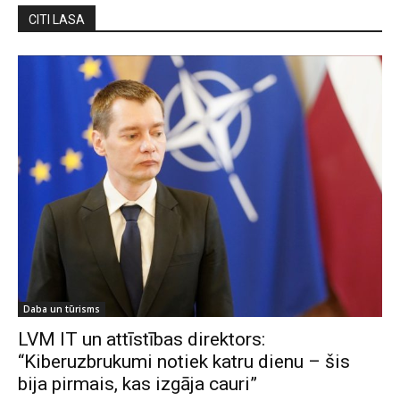
CITI LASA
Daba un tūrisms
LVM IT un attīstības direktors:
“Kiberuzbrukumi notiek katru dienu – šis
bija pirmais, kas izgāja cauri”