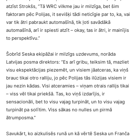
atzīst Strokšs, “Tā WRC vilkme jau ir milzīga, bet šim
faktoram pēc Polijas, it sevišķi tādi neticīgie par to, ka, vai
var tik ātri pabraukt automašīnā, tik ļoti savādākā
automašīnā, arī ir spiesti atzīt – okay, tas ir ātri, ir mainījis
to perspektīvu.”
Šobrīd Seska ekipāžai ir milzīgs uzdevums, norāda
Latvijas posma direktors: “Es arī gribu, teiksim tā, mazliet
visu ekspektācijas piezemēt, un visiem jāatceras, ka viņš
brauc tikai otro ralliju, jo pēc Polijas tās ilūzijas visiem ir
jau nezin kādas. Visi atceramies – viņam otrais rallijs tikai
– viss vēl tikai priekšā. Tas, ko viņš izdarījis, ir
sensacionāli, bet to visu vajag turpināt, un to visu vajag
turpināt pa solītim. Viss sākas no nulles un pirmā
ātrumposma.”
Savukārt, ko aizkulisēs runā un kā vērtē Seska un Franča