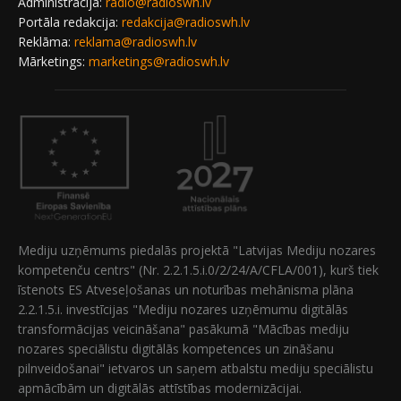
Administrācija:
radio@radioswh.lv
Portāla redakcija:
redakcija@radioswh.lv
Reklāma:
reklama@radioswh.lv
Mārketings:
marketings@radioswh.lv
Mediju uzņēmums piedalās projektā "Latvijas Mediju nozares
kompetenču centrs" (Nr. 2.2.1.5.i.0/2/24/A/CFLA/001), kurš tiek
īstenots ES Atveseļošanas un noturības mehānisma plāna
2.2.1.5.i. investīcijas "Mediju nozares uzņēmumu digitālās
transformācijas veicināšana" pasākumā "Mācības mediju
nozares speciālistu digitālās kompetences un zināšanu
pilnveidošanai" ietvaros un saņem atbalstu mediju speciālistu
apmācībām un digitālās attīstības modernizācijai.