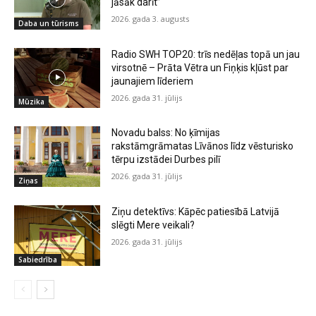
jāsāk darīt”
2026. gada 3. augusts
Daba un tūrisms
Radio SWH TOP20: trīs nedēļas topā un jau
virsotnē – Prāta Vētra un Fiņķis kļūst par
jaunajiem līderiem
2026. gada 31. jūlijs
Mūzika
Novadu balss: No ķīmijas
rakstāmgrāmatas Līvānos līdz vēsturisko
tērpu izstādei Durbes pilī
2026. gada 31. jūlijs
Ziņas
Ziņu detektīvs: Kāpēc patiesībā Latvijā
slēgti Mere veikali?
2026. gada 31. jūlijs
Sabiedrība