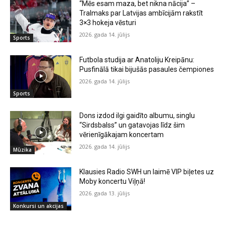
“Mēs esam maza, bet nikna nācija” –
Tralmaks par Latvijas ambīcijām rakstīt
3×3 hokeja vēsturi
2026. gada 14. jūlijs
Sports
Futbola studija ar Anatoliju Kreipānu:
Pusfinālā tikai bijušās pasaules čempiones
2026. gada 14. jūlijs
Sports
Dons izdod ilgi gaidīto albumu, singlu
“Sirdsbalss” un gatavojas līdz šim
vērienīgākajam koncertam
2026. gada 14. jūlijs
Mūzika
Klausies Radio SWH un laimē VIP biļetes uz
Moby koncertu Viļņā!
2026. gada 13. jūlijs
Konkursi un akcijas