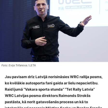
Foto: Evija Trifanova / LETA
Jau pavisam drīz Latvijā norisināsies WRC rallija posms,
ko kvēlākie autosporta fani gaida ar lielu nepacietību.
Raidījumā “Vakara sporta stunda” “Tet Rally Latvia”
WRC Latvijas posma direktors Raimonds Strokšs
pastāsta, kā norit gatavošanās process un kā to