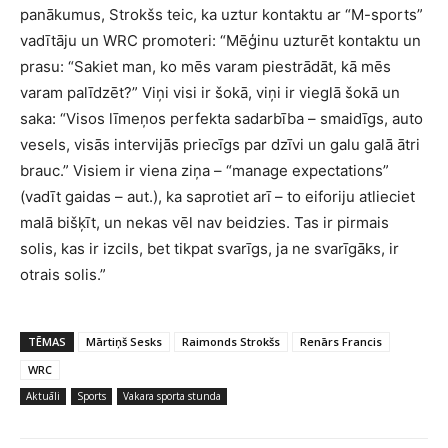
panākumus, Strokšs teic, ka uztur kontaktu ar “M-sports”
vadītāju un WRC promoteri: “Mēģinu uzturēt kontaktu un
prasu: “Sakiet man, ko mēs varam piestrādāt, kā mēs
varam palīdzēt?” Viņi visi ir šokā, viņi ir vieglā šokā un
saka: “Visos līmeņos perfekta sadarbība – smaidīgs, auto
vesels, visās intervijās priecīgs par dzīvi un galu galā ātri
brauc.” Visiem ir viena ziņa – “manage expectations”
(vadīt gaidas – aut.), ka saprotiet arī – to eiforiju atlieciet
malā bišķīt, un nekas vēl nav beidzies. Tas ir pirmais
solis, kas ir izcils, bet tikpat svarīgs, ja ne svarīgāks, ir
otrais solis.”
TĒMAS
Mārtiņš Sesks
Raimonds Strokšs
Renārs Francis
WRC
Aktuāli
Sports
Vakara sporta stunda