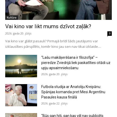
Kultūra
Vai kino var likt mums dzīvot zaļāk?
2026. gada 20. jūlijs
0
Vai kino var glābt pasauli? Pirmajā brīdī šāds jautājums var
izklausīties pārspīlēts, tomēr kino jau sen nav tikai izklaide....
“Lašu makšķerēšana ir filozofija” –
pieredze Zviedrijā liek paskatīties citādi uz
upju apsaimniekošanu
2026. gada 20. jūlijs
Futbola studija ar Anatoliju Kreipānu:
Spānijas komanda pret Mesi Argentīnu
Pasaules kausa finālā
2026. gada 22. jūlijs
“Būs gan hiti, gan kas vēl nav publicēts