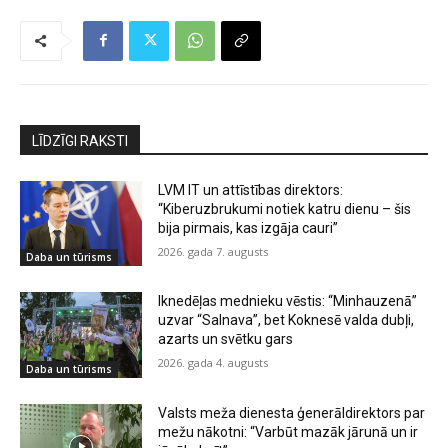
LĪDZĪGI RAKSTI
LVM IT un attīstības direktors:
“Kiberuzbrukumi notiek katru dienu – šis
bija pirmais, kas izgāja cauri”
2026. gada 7. augusts
Daba un tūrisms
Iknedēļas mednieku vēstis: “Minhauzenā”
uzvar “Salnava”, bet Koknesē valda dubļi,
azarts un svētku gars
2026. gada 4. augusts
Daba un tūrisms
Valsts meža dienesta ģenerāldirektors par
mežu nākotni: “Varbūt mazāk jārunā un ir