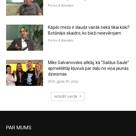
Pirms 4 dienām
Kāpēc mežs ir daudz vairāk nekā tikai koki?
Botāniķis skaidro, ko bieži neievērojam
Pirms 4 dienām
Miks Galvanovskis atklāj, kā “Saldus Saule”
apmeklētāji kļuvuši par daļu no viņa jaunās
dziesmas
2026. gada 30. jūlijs
Ielādēt vairāk
PAR MUMS