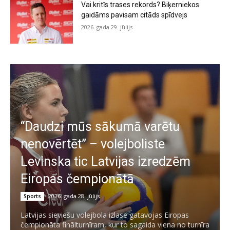
Vai kritīs trases rekords? Biķerniekos
gaidāms pavisam citāds spīdvejs
2026. gada 29. jūlijs
“Daudzi mūs sākumā varētu
nenovērtēt” – volejboliste
Levinska tic Latvijas izredzēm
Eiropas čempionātā
2026. gada 28. jūlijs
Sports
Latvijas sieviešu volejbola izlase gatavojas Eiropas
čempionāta finālturnīram, kur to sagaida viena no turnīra