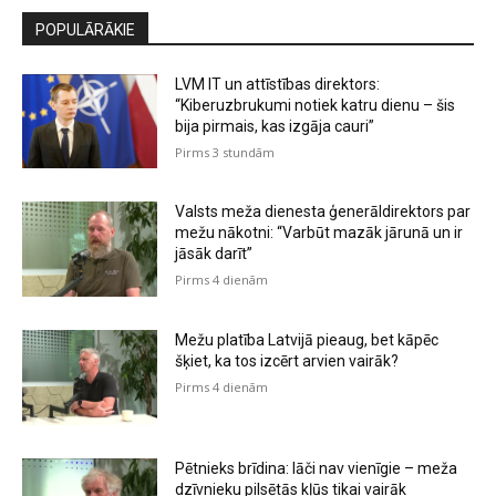
POPULĀRĀKIE
LVM IT un attīstības direktors:
“Kiberuzbrukumi notiek katru dienu – šis
bija pirmais, kas izgāja cauri”
Pirms 3 stundām
Valsts meža dienesta ģenerāldirektors par
mežu nākotni: “Varbūt mazāk jārunā un ir
jāsāk darīt”
Pirms 4 dienām
Mežu platība Latvijā pieaug, bet kāpēc
šķiet, ka tos izcērt arvien vairāk?
Pirms 4 dienām
Pētnieks brīdina: lāči nav vienīgie – meža
dzīvnieku pilsētās kļūs tikai vairāk