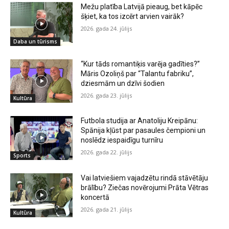
Mežu platība Latvijā pieaug, bet kāpēc
šķiet, ka tos izcērt arvien vairāk?
2026. gada 24. jūlijs
Daba un tūrisms
“Kur tāds romantiķis varēja gadīties?”
Māris Ozoliņš par “Talantu fabriku”,
dziesmām un dzīvi šodien
2026. gada 23. jūlijs
Kultūra
Futbola studija ar Anatoliju Kreipānu:
Spānija kļūst par pasaules čempioni un
noslēdz iespaidīgu turnīru
2026. gada 22. jūlijs
Sports
Vai latviešiem vajadzētu rindā stāvētāju
brālību? Ziečas novērojumi Prāta Vētras
koncertā
2026. gada 21. jūlijs
Kultūra