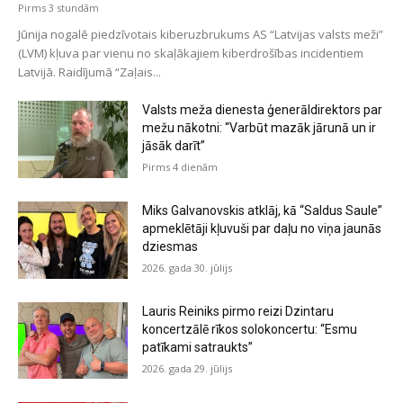
Pirms 3 stundām
Jūnija nogalē piedzīvotais kiberuzbrukums AS “Latvijas valsts meži”
(LVM) kļuva par vienu no skaļākajiem kiberdrošības incidentiem
Latvijā. Raidījumā “Zaļais...
Valsts meža dienesta ģenerāldirektors par
mežu nākotni: “Varbūt mazāk jārunā un ir
jāsāk darīt”
Pirms 4 dienām
Miks Galvanovskis atklāj, kā “Saldus Saule”
apmeklētāji kļuvuši par daļu no viņa jaunās
dziesmas
2026. gada 30. jūlijs
Lauris Reiniks pirmo reizi Dzintaru
koncertzālē rīkos solokoncertu: “Esmu
patīkami satraukts”
2026. gada 29. jūlijs