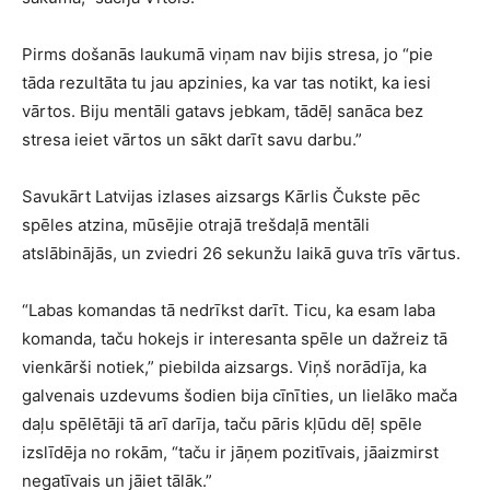
Pirms došanās laukumā viņam nav bijis stresa, jo “pie
tāda rezultāta tu jau apzinies, ka var tas notikt, ka iesi
vārtos. Biju mentāli gatavs jebkam, tādēļ sanāca bez
stresa ieiet vārtos un sākt darīt savu darbu.”
Savukārt Latvijas izlases aizsargs Kārlis Čukste pēc
spēles atzina, mūsējie otrajā trešdaļā mentāli
atslābinājās, un zviedri 26 sekunžu laikā guva trīs vārtus.
“Labas komandas tā nedrīkst darīt. Ticu, ka esam laba
komanda, taču hokejs ir interesanta spēle un dažreiz tā
vienkārši notiek,” piebilda aizsargs. Viņš norādīja, ka
galvenais uzdevums šodien bija cīnīties, un lielāko mača
daļu spēlētāji tā arī darīja, taču pāris kļūdu dēļ spēle
izslīdēja no rokām, “taču ir jāņem pozitīvais, jāaizmirst
negatīvais un jāiet tālāk.”