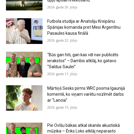
2026. gada 20. jūlijs
Futbola studija ar Anatoliju Kreipānu:
Spānijas komanda pret Mesi Argentīnu
Pasaules kausa finālā
2026. gada 22. jūlijs
“Būs gan hiti, gan kas vēl nav publicēts
ierakstos” – Dambis atklāj, ko gatavo
“Saldus Saulei”
2026. gada 17. jūlijs
Mārtiņš Sesks pirms WRC posma Igaunijā
komentē, ko viņam varētu nozīmēt darbs
ar “Lancia”
2026. gada 15. jūlijs
Pie Ovīšu bākas atkal skanēs akustiskā
mūzika – Ēriks Loks atklāj neparasto