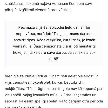
iznākšanas laukumā neļāva Adrianam Kempem sevi
pārspēt izgājienā vienatnē pret vārtiem.
Pēc mača viņš šai epizodei lielu uzmanību
nepievērsa, norādot: “Tas jau ir mans darbs –
atvairīt ripas. Kāda atšķirība, kurš iznāk, ja iznāk
viens nullē. Šajā čempionātā visi ir ļoti meistarīgi
hokejisti, tā kā daru savu darbu. Ja sanāk atsist –
forši!”
Vienīgie zaudētie vārti arī viņam “īsti neiet pie sirds”, jo
viņš cenšoties nokontrolēt, ko var, bet tobrīd ir
nokļūdījies. “Tāds rūgtums par to golu nav kā kopumā par
visu spēli. Vajag izanalizēt mūsu kļūdas, saņemties un
saprast, ka esam spējīgi spēlēt, kā to darījām otrā perioda
sākumā,” sacīja Vītols.