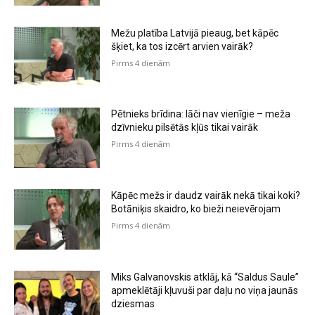
Mežu platība Latvijā pieaug, bet kāpēc
šķiet, ka tos izcērt arvien vairāk?
Pirms 4 dienām
Pētnieks brīdina: lāči nav vienīgie – meža
dzīvnieku pilsētās kļūs tikai vairāk
Pirms 4 dienām
Kāpēc mežs ir daudz vairāk nekā tikai koki?
Botāniķis skaidro, ko bieži neievērojam
Pirms 4 dienām
Miks Galvanovskis atklāj, kā “Saldus Saule”
apmeklētāji kļuvuši par daļu no viņa jaunās
dziesmas