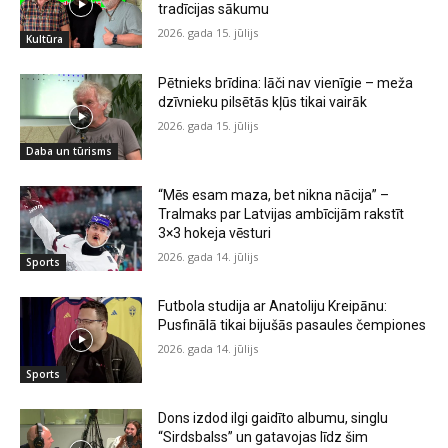
tradīcijas sākumu
2026. gada 15. jūlijs
Kultūra
Pētnieks brīdina: lāči nav vienīgie – meža
dzīvnieku pilsētās kļūs tikai vairāk
2026. gada 15. jūlijs
Daba un tūrisms
“Mēs esam maza, bet nikna nācija” –
Tralmaks par Latvijas ambīcijām rakstīt
3×3 hokeja vēsturi
2026. gada 14. jūlijs
Sports
Futbola studija ar Anatoliju Kreipānu:
Pusfinālā tikai bijušās pasaules čempiones
2026. gada 14. jūlijs
Sports
Dons izdod ilgi gaidīto albumu, singlu
“Sirdsbalss” un gatavojas līdz šim