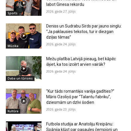
labot Ginesa rekordu
2026. gada 27. jūlijs
Sports
Deniss un Sudrabu Sirds par jauno singlu:
“Ja paklausies tekstos, tur ir diezgan
dziļas tēmas”
2026. gada 24. jūlijs
Mūzika
Mežu platība Latvijā pieaug, bet kāpēc
šķiet, ka tos izcērt arvien vairāk?
2026. gada 24. jūlijs
Daba un tūrisms
“Kur tāds romantiķis varēja gadīties?”
Māris Ozoliņš par “Talantu fabriku”,
dziesmām un dzīvi šodien
2026. gada 23. jūlijs
Kultūra
Futbola studija ar Anatoliju Kreipānu:
Spānija kļūst par pasaules čempioni un