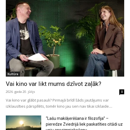
Kultūra
Vai kino var likt mums dzīvot zaļāk?
2026. gada 20. jūlijs
0
Vai kino var glābt pasauli? Pirmajā brīdī šāds jautājums var
izklausīties pārspīlēts, tomēr kino jau sen nav tikai izklaide....
“Lašu makšķerēšana ir filozofija” –
pieredze Zviedrijā liek paskatīties citādi uz
upju apsaimniekošanu