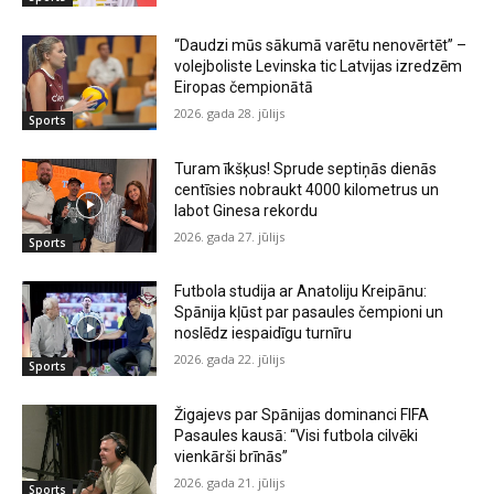
“Daudzi mūs sākumā varētu nenovērtēt” –
volejboliste Levinska tic Latvijas izredzēm
Eiropas čempionātā
2026. gada 28. jūlijs
Sports
Turam īkšķus! Sprude septiņās dienās
centīsies nobraukt 4000 kilometrus un
labot Ginesa rekordu
2026. gada 27. jūlijs
Sports
Futbola studija ar Anatoliju Kreipānu:
Spānija kļūst par pasaules čempioni un
noslēdz iespaidīgu turnīru
2026. gada 22. jūlijs
Sports
Žigajevs par Spānijas dominanci FIFA
Pasaules kausā: “Visi futbola cilvēki
vienkārši brīnās”
2026. gada 21. jūlijs
Sports