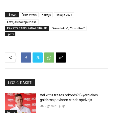
TĒMAS
Ēriks Vītols
hokejs
Hokejs 2024
Latvijas hokeja izlase
RAKSTS TAPIS SADARBĪBĀ AR
“Akvedukts”, “Grundfos”
Sports
LĪDZĪGI RAKSTI
Vai kritīs trases rekords? Biķerniekos
gaidāms pavisam citāds spīdvejs
2026. gada 29. jūlijs
Sports