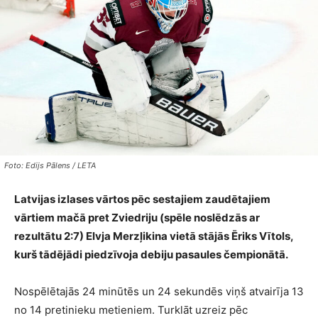
Foto: Edijs Pālens / LETA
Latvijas izlases vārtos pēc sestajiem zaudētajiem
vārtiem mačā pret Zviedriju (spēle noslēdzās ar
rezultātu 2:7) Elvja Merzļikina vietā stājās Ēriks Vītols,
kurš tādējādi piedzīvoja debiju pasaules čempionātā.
Nospēlētajās 24 minūtēs un 24 sekundēs viņš atvairīja 13
no 14 pretinieku metieniem. Turklāt uzreiz pēc