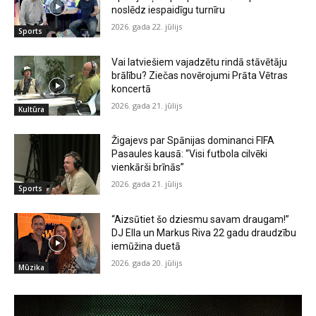
noslēdz iespaidīgu turnīru
2026. gada 22. jūlijs
Sports
Vai latviešiem vajadzētu rindā stāvētāju
brālību? Ziečas novērojumi Prāta Vētras
koncertā
2026. gada 21. jūlijs
Kultūra
Žigajevs par Spānijas dominanci FIFA
Pasaules kausā: “Visi futbola cilvēki
vienkārši brīnās”
2026. gada 21. jūlijs
Sports
“Aizsūtiet šo dziesmu savam draugam!”
DJ Ella un Markus Riva 22 gadu draudzību
iemūžina duetā
2026. gada 20. jūlijs
Mūzika