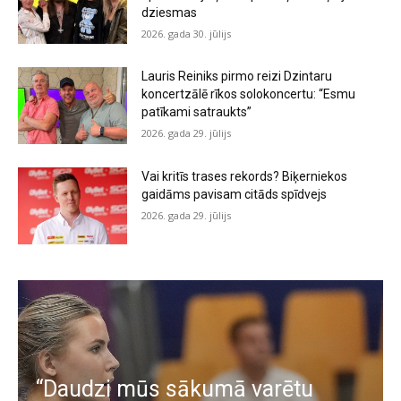
dziesmas
2026. gada 30. jūlijs
Lauris Reiniks pirmo reizi Dzintaru
koncertzālē rīkos solokoncertu: “Esmu
patīkami satraukts”
2026. gada 29. jūlijs
Vai kritīs trases rekords? Biķerniekos
gaidāms pavisam citāds spīdvejs
2026. gada 29. jūlijs
“Daudzi mūs sākumā varētu