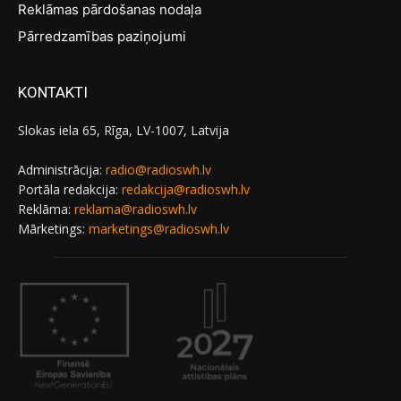
Reklāmas pārdošanas nodaļa
Pārredzamības paziņojumi
KONTAKTI
Slokas iela 65, Rīga, LV-1007, Latvija
Administrācija:
radio@radioswh.lv
Portāla redakcija:
redakcija@radioswh.lv
Reklāma:
reklama@radioswh.lv
Mārketings:
marketings@radioswh.lv