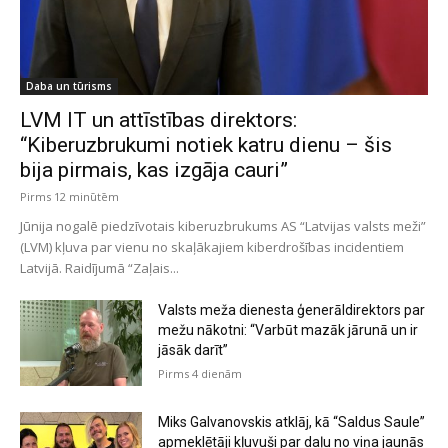
Daba un tūrisms
LVM IT un attīstības direktors:
“Kiberuzbrukumi notiek katru dienu – šis
bija pirmais, kas izgāja cauri”
Pirms 12 minūtēm
Jūnija nogalē piedzīvotais kiberuzbrukums AS “Latvijas valsts meži”
(LVM) kļuva par vienu no skaļākajiem kiberdrošības incidentiem
Latvijā. Raidījumā “Zaļais...
Valsts meža dienesta ģenerāldirektors par
mežu nākotni: “Varbūt mazāk jārunā un ir
jāsāk darīt”
Pirms 4 dienām
Miks Galvanovskis atklāj, kā “Saldus Saule”
apmeklētāji kļuvuši par daļu no viņa jaunās