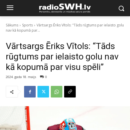
Sākums
Sports
Vārtsargs Ēriks Vītols: "Tāds rūgtums par ielaisto golu
nav kā kopumā par...
Vārtsargs Ēriks Vītols: “Tāds
rūgtums par ielaisto golu nav
kā kopumā par visu spēli”
2024. gada 18. maijs
0