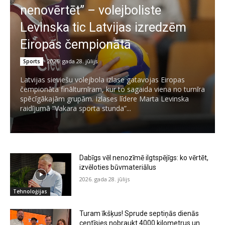
nenovērtēt” – volejboliste
Levinska tic Latvijas izredzēm
Eiropas čempionātā
2026. gada 28. jūlijs
Sports
Latvijas sieviešu volejbola izlase gatavojas Eiropas
čempionāta finālturnīram, kur to sagaida viena no turnīra
spēcīgākajām grupām. Izlases līdere Marta Levinska
raidījumā “Vakara sporta stunda”...
Dabīgs vēl nenozīmē ilgtspējīgs: ko vērtēt,
izvēloties būvmateriālus
2026. gada 28. jūlijs
Tehnoloģijas
Turam īkšķus! Sprude septiņās dienās
centīsies nobraukt 4000 kilometrus un