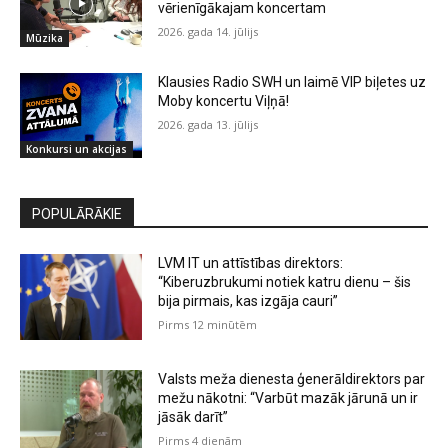
vērienīgākajam koncertam
2026. gada 14. jūlijs
Mūzika
Klausies Radio SWH un laimē VIP biļetes uz
Moby koncertu Viļņā!
2026. gada 13. jūlijs
Konkursi un akcijas
POPULĀRĀKIE
LVM IT un attīstības direktors:
“Kiberuzbrukumi notiek katru dienu – šis
bija pirmais, kas izgāja cauri”
Pirms 12 minūtēm
Valsts meža dienesta ģenerāldirektors par
mežu nākotni: “Varbūt mazāk jārunā un ir
jāsāk darīt”
Pirms 4 dienām