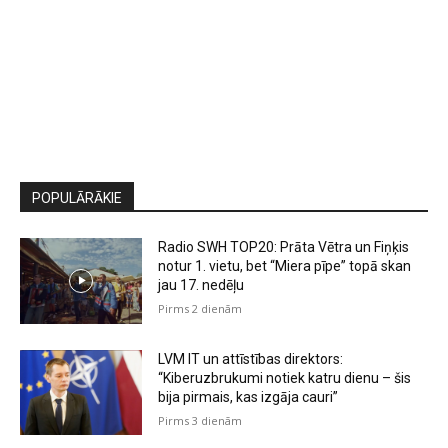
POPULĀRĀKIE
Radio SWH TOP20: Prāta Vētra un Fiņķis
notur 1. vietu, bet “Miera pīpe” topā skan
jau 17. nedēļu
Pirms 2 dienām
LVM IT un attīstības direktors:
“Kiberuzbrukumi notiek katru dienu – šis
bija pirmais, kas izgāja cauri”
Pirms 3 dienām