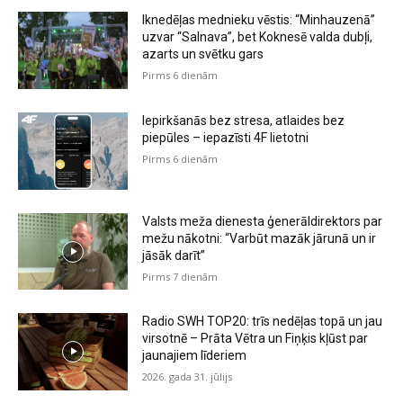
Iknedēļas mednieku vēstis: “Minhauzenā”
uzvar “Salnava”, bet Koknesē valda dubļi,
azarts un svētku gars
Pirms 6 dienām
Iepirkšanās bez stresa, atlaides bez
piepūles – iepazīsti 4F lietotni
Pirms 6 dienām
Valsts meža dienesta ģenerāldirektors par
mežu nākotni: “Varbūt mazāk jārunā un ir
jāsāk darīt”
Pirms 7 dienām
Radio SWH TOP20: trīs nedēļas topā un jau
virsotnē – Prāta Vētra un Fiņķis kļūst par
jaunajiem līderiem
2026. gada 31. jūlijs