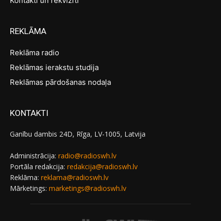
Kontakti un rekvizīti
REKLĀMA
Reklāma radio
Reklāmas ierakstu studija
Reklāmas pārdošanas nodaļa
KONTAKTI
Ganību dambis 24D, Rīga, LV-1005, Latvija
Administrācija:
radio@radioswh.lv
Portāla redakcija:
redakcija@radioswh.lv
Reklāma:
reklama@radioswh.lv
Mārketings:
marketings@radioswh.lv