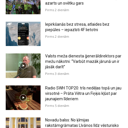
azarts un svētku gars
Pirms 2 dienām
Iepirkšanās bez stresa, atlaides bez
piepūles – iepazīsti 4F lietotni
Pirms 2 dienām
Valsts meža dienesta ģenerāldirektors par
mežu nākotni: “Varbūt mazāk jārunā un ir
jāsāk darīt”
Pirms 3 dienām
Radio SWH TOP20: trīs nedēļas topā un jau
virsotnē – Prāta Vētra un Fiņķis kļūst par
jaunajiem līderiem
Pirms 5 dienām
Novadu balss: No ķīmijas
rakstāmgrāmatas Līvānos līdz vēsturisko