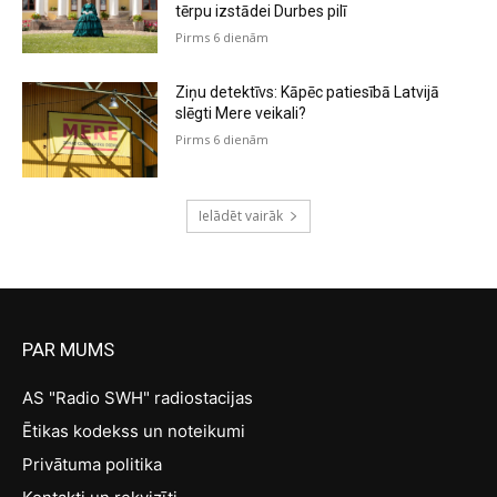
tērpu izstādei Durbes pilī
Pirms 6 dienām
Ziņu detektīvs: Kāpēc patiesībā Latvijā
slēgti Mere veikali?
Pirms 6 dienām
Ielādēt vairāk
PAR MUMS
AS "Radio SWH" radiostacijas
Ētikas kodekss un noteikumi
Privātuma politika