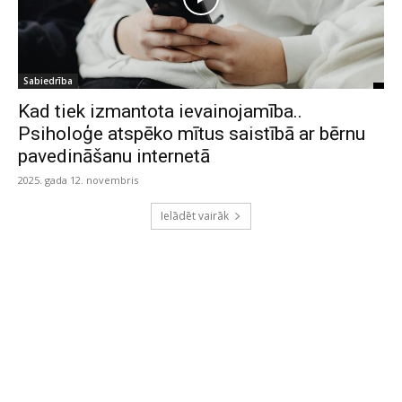
Sabiedrība
Kad tiek izmantota ievainojamība..
Psiholoģe atspēko mītus saistībā ar bērnu
pavedināšanu internetā
2025. gada 12. novembris
Ielādēt vairāk