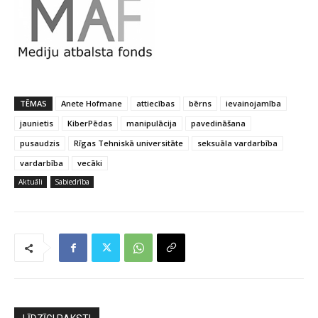
TĒMAS
Anete Hofmane
attiecības
bērns
ievainojamība
jaunietis
KiberPēdas
manipulācija
pavedināšana
pusaudzis
Rīgas Tehniskā universitāte
seksuāla vardarbība
vardarbība
vecāki
Aktuāli
Sabiedrība