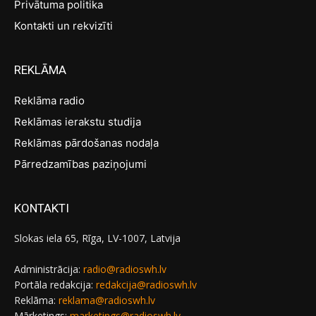
Privātuma politika
Kontakti un rekvizīti
REKLĀMA
Reklāma radio
Reklāmas ierakstu studija
Reklāmas pārdošanas nodaļa
Pārredzamības paziņojumi
KONTAKTI
Slokas iela 65, Rīga, LV-1007, Latvija
Administrācija:
radio@radioswh.lv
Portāla redakcija:
redakcija@radioswh.lv
Reklāma:
reklama@radioswh.lv
Mārketings:
marketings@radioswh.lv