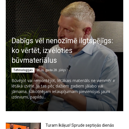
Dabīgs vēl nenozīmē ilgtspējīgs:
ko vērtēt, izvēloties
būvmateriālus
2026. gada 28. jūlijs
Tehnoloģijas
Būvējot vai remontējot, lētākais materiāls ne vienmēr ir
lētākā izvēle. Ja tas pēc dažiem gadiem jālabo vai
jāmaina, sākotnējam ietaupījumam pievienojas jauni
izdevumi, papildu...
Turam īkšķus! Sprude septiņās dienās