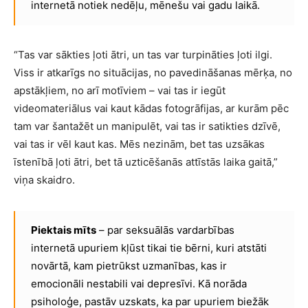
internetā notiek nedēļu, mēnešu vai gadu laikā.
“Tas var sākties ļoti ātri, un tas var turpināties ļoti ilgi.
Viss ir atkarīgs no situācijas, no pavedināšanas mērķa, no
apstākļiem, no arī motīviem – vai tas ir iegūt
videomateriālus vai kaut kādas fotogrāfijas, ar kurām pēc
tam var šantažēt un manipulēt, vai tas ir satikties dzīvē,
vai tas ir vēl kaut kas. Mēs nezinām, bet tas uzsākas
īstenībā ļoti ātri, bet tā uzticēšanās attīstās laika gaitā,”
viņa skaidro.
Piektais mīts
– par seksuālās vardarbības
internetā upuriem kļūst tikai tie bērni, kuri atstāti
novārtā, kam pietrūkst uzmanības, kas ir
emocionāli nestabili vai depresīvi. Kā norāda
psiholoģe, pastāv uzskats, ka par upuriem biežāk