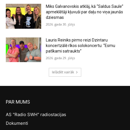
Miks Galvanovskis atklāj, kā “Saldus Saule”
apmeklētāji kļuvuši par daļu no viņa jaunās
dziesmas
2026. gada 30. jūlijs
Lauris Reiniks pirmo reizi Dzintaru
koncertzālē rīkos solokoncertu: “Esmu
patīkami satraukts”
2026. gada 29. jūlijs
Ielādēt vairāk
PAR MUMS
AS "Radio SWH" radiostacijas
Dokumenti