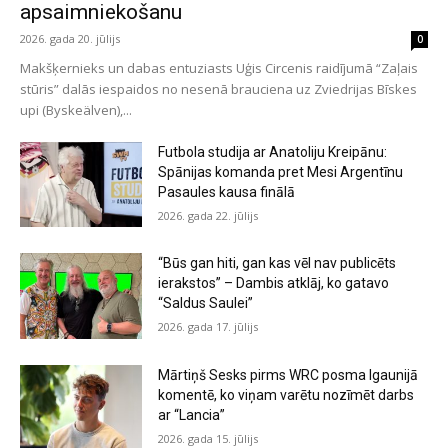
apsaimniekošanu
2026. gada 20. jūlijs
0
Makšķernieks un dabas entuziasts Uģis Circenis raidījumā “Zaļais
stūris” dalās iespaidos no nesenā brauciena uz Zviedrijas Bīskes
upi (Byskeälven),...
Futbola studija ar Anatoliju Kreipānu:
Spānijas komanda pret Mesi Argentīnu
Pasaules kausa finālā
2026. gada 22. jūlijs
“Būs gan hiti, gan kas vēl nav publicēts
ierakstos” – Dambis atklāj, ko gatavo
“Saldus Saulei”
2026. gada 17. jūlijs
Mārtiņš Sesks pirms WRC posma Igaunijā
komentē, ko viņam varētu nozīmēt darbs
ar “Lancia”
2026. gada 15. jūlijs