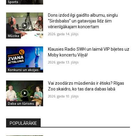
Sports
Dons izdod ilgi gaidīto albumu, singlu
“Sirdsbalss” un gatavojas līdz šim
vērienīgākajam koncertam
2026. gada 14. jūlijs
Mūzika
Klausies Radio SWH un laimē VIP biļetes uz
Moby koncertu Viļņā!
2026. gada 13. jūlijs
Konkursi un akcijas
Vai zoodārzs mūsdienās ir ētisks? Rīgas
Zoo skaidro, ko tas dara dabas labā
2026. gada 10. jūlijs
Daba un tūrisms
POPULĀRĀKIE