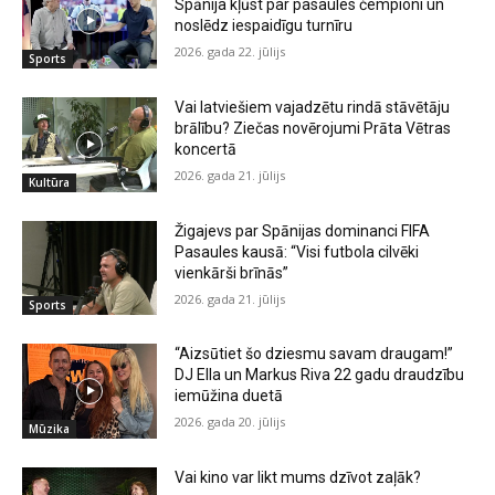
Spānija kļūst par pasaules čempioni un
noslēdz iespaidīgu turnīru
2026. gada 22. jūlijs
Sports
Vai latviešiem vajadzētu rindā stāvētāju
brālību? Ziečas novērojumi Prāta Vētras
koncertā
2026. gada 21. jūlijs
Kultūra
Žigajevs par Spānijas dominanci FIFA
Pasaules kausā: “Visi futbola cilvēki
vienkārši brīnās”
2026. gada 21. jūlijs
Sports
“Aizsūtiet šo dziesmu savam draugam!”
DJ Ella un Markus Riva 22 gadu draudzību
iemūžina duetā
2026. gada 20. jūlijs
Mūzika
Vai kino var likt mums dzīvot zaļāk?