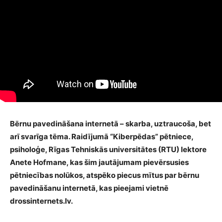
Bērnu pavedināšana internetā – skarba, uztraucoša, bet
arī svarīga tēma. Raidījumā “Kiberpēdas” pētniece,
psiholoģe, Rīgas Tehniskās universitātes (RTU) lektore
Anete Hofmane, kas šim jautājumam pievērsusies
pētniecības nolūkos, atspēko piecus mītus par bērnu
pavedināšanu internetā, kas pieejami vietnē
drossinternets.lv.