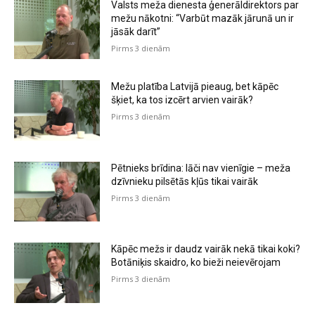
Valsts meža dienesta ģenerāldirektors par
mežu nākotni: “Varbūt mazāk jārunā un ir
jāsāk darīt”
Pirms 3 dienām
Mežu platība Latvijā pieaug, bet kāpēc
šķiet, ka tos izcērt arvien vairāk?
Pirms 3 dienām
Pētnieks brīdina: lāči nav vienīgie – meža
dzīvnieku pilsētās kļūs tikai vairāk
Pirms 3 dienām
Kāpēc mežs ir daudz vairāk nekā tikai koki?
Botāniķis skaidro, ko bieži neievērojam
Pirms 3 dienām