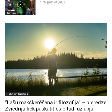
2026. gada 20. jūlijs
Kultūra
Daba un tūrisms
“Lašu makšķerēšana ir filozofija” – pieredze
Zviedrijā liek paskatīties citādi uz upju