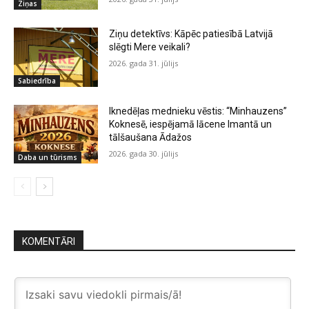
Ziņas
Ziņu detektīvs: Kāpēc patiesībā Latvijā
slēgti Mere veikali?
2026. gada 31. jūlijs
Sabiedrība
Iknedēļas mednieku vēstis: “Minhauzens”
Koknesē, iespējamā lācene Imantā un
tālšaušana Ādažos
2026. gada 30. jūlijs
Daba un tūrisms
KOMENTĀRI