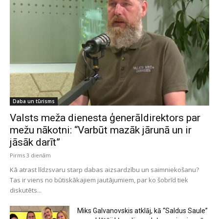
Daba un tūrisms
Valsts meža dienesta ģenerāldirektors par
mežu nākotni: “Varbūt mazāk jārunā un ir
jāsāk darīt”
Pirms 3 dienām
Kā atrast līdzsvaru starp dabas aizsardzību un saimniekošanu?
Tas ir viens no būtiskākajiem jautājumiem, par ko šobrīd tiek
diskutēts...
Miks Galvanovskis atklāj, kā “Saldus Saule”