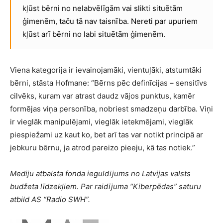
kļūst bērni no nelabvēlīgām vai slikti situētām
ģimenēm, taču tā nav taisnība. Nereti par upuriem
kļūst arī bērni no labi situētām ģimenēm.
Viena kategorija ir ievainojamāki, vientuļāki, atstumtāki
bērni, stāsta Hofmane: “Bērns pēc definīcijas – sensitīvs
cilvēks, kuram var atrast daudz vājos punktus, kamēr
formējas viņa personība, nobriest smadzeņu darbība. Viņi
ir vieglāk manipulējami, vieglāk ietekmējami, vieglāk
piespiežami uz kaut ko, bet arī tas var notikt principā ar
jebkuru bērnu, ja atrod pareizo pieeju, kā tas notiek.”
Mediju atbalsta fonda ieguldījums no Latvijas valsts
budžeta līdzekļiem. Par raidījuma “Kiberpēdas” saturu
atbild AS “Radio SWH”.