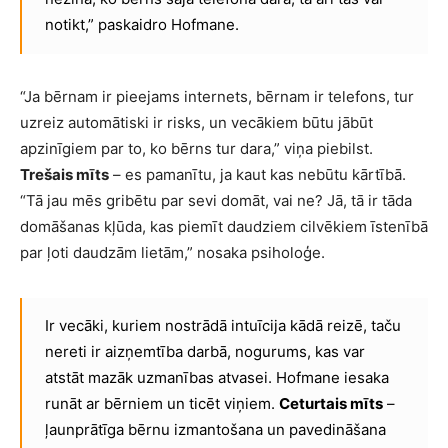
notikt,” paskaidro Hofmane.
“Ja bērnam ir pieejams internets, bērnam ir telefons, tur
uzreiz automātiski ir risks, un vecākiem būtu jābūt
apzinīgiem par to, ko bērns tur dara,” viņa piebilst.
Trešais mīts
– es pamanītu, ja kaut kas nebūtu kārtībā.
“Tā jau mēs gribētu par sevi domāt, vai ne? Jā, tā ir tāda
domāšanas kļūda, kas piemīt daudziem cilvēkiem īstenībā
par ļoti daudzām lietām,” nosaka psiholoģe.
Ir vecāki, kuriem nostrādā intuīcija kādā reizē, taču
nereti ir aizņemtība darbā, nogurums, kas var
atstāt mazāk uzmanības atvasei. Hofmane iesaka
runāt ar bērniem un ticēt viņiem.
Ceturtais mīts
–
ļaunprātīga bērnu izmantošana un pavedināšana