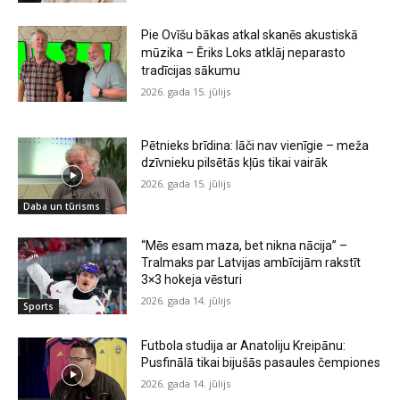
Pie Ovīšu bākas atkal skanēs akustiskā
mūzika – Ēriks Loks atklāj neparasto
tradīcijas sākumu
2026. gada 15. jūlijs
Pētnieks brīdina: lāči nav vienīgie – meža
dzīvnieku pilsētās kļūs tikai vairāk
2026. gada 15. jūlijs
Daba un tūrisms
“Mēs esam maza, bet nikna nācija” –
Tralmaks par Latvijas ambīcijām rakstīt
3×3 hokeja vēsturi
2026. gada 14. jūlijs
Sports
Futbola studija ar Anatoliju Kreipānu:
Pusfinālā tikai bijušās pasaules čempiones
2026. gada 14. jūlijs