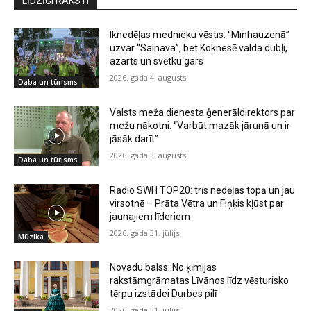
LĪDZĪGI RAKSTI
Iknedēļas mednieku vēstis: “Minhauzenā”
uzvar “Salnava”, bet Koknesē valda dubļi,
azarts un svētku gars
2026. gada 4. augusts
Daba un tūrisms
Valsts meža dienesta ģenerāldirektors par
mežu nākotni: “Varbūt mazāk jārunā un ir
jāsāk darīt”
2026. gada 3. augusts
Daba un tūrisms
Radio SWH TOP20: trīs nedēļas topā un jau
virsotnē – Prāta Vētra un Fiņķis kļūst par
jaunajiem līderiem
2026. gada 31. jūlijs
Mūzika
Novadu balss: No ķīmijas
rakstāmgrāmatas Līvānos līdz vēsturisko
tērpu izstādei Durbes pilī
2026. gada 31. jūlijs