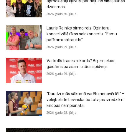
apmeklētāji kļuvuši par daļu no viņa jaunās
dziesmas
2026. gada 30. jūlijs
Lauris Reiniks pirmo reizi Dzintaru
koncertzālē rīkos solokoncertu: “Esmu
patīkami satraukts”
2026. gada 29. jūlijs
Vai kritīs trases rekords? Biķerniekos
gaidāms pavisam citāds spīdvejs
2026. gada 29. jūlijs
“Daudzi mūs sākumā varētu nenovērtēt” –
volejboliste Levinska tic Latvijas izredzēm
Eiropas čempionātā
2026. gada 28. jūlijs