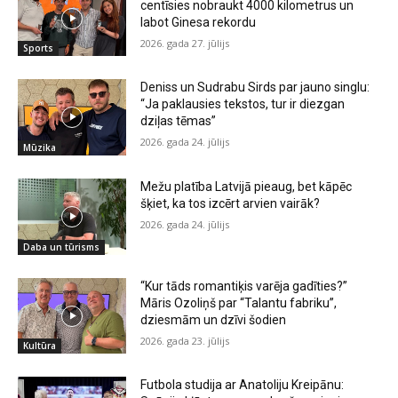
centīsies nobraukt 4000 kilometrus un
labot Ginesa rekordu
2026. gada 27. jūlijs
Sports
Deniss un Sudrabu Sirds par jauno singlu:
“Ja paklausies tekstos, tur ir diezgan
dziļas tēmas”
2026. gada 24. jūlijs
Mūzika
Mežu platība Latvijā pieaug, bet kāpēc
šķiet, ka tos izcērt arvien vairāk?
2026. gada 24. jūlijs
Daba un tūrisms
“Kur tāds romantiķis varēja gadīties?”
Māris Ozoliņš par “Talantu fabriku”,
dziesmām un dzīvi šodien
2026. gada 23. jūlijs
Kultūra
Futbola studija ar Anatoliju Kreipānu: