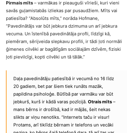
Pirmais mīts
– varmākas ir pieauguši vīrieši, kuri vieni
savās guļamistabās izliekas par pusaudžiem. Mīts vai
patiesība? “Absolūts mīts,” norāda Hofmane,
“Pavedinātājs var būt jebkura dzimuma un arī jebkura
vecuma. Un īstenībā pavedinātāja profli, līdzīgi kā,
piemēram, sērijveida slepkavu profili, ir tādi ļoti normāli
ģimenes cilvēki ar bagātīgām sociālajām dzīvēm, fiziski
ļoti pievilcīgi, kopti cilvēki un tā tālāk.”
Daļa pavedinātāju patiesībā ir vecumā no 16 līdz
20 gadiem, bet par šiem tiek runāts mazāk,
papildina psiholoģe. Būtībā par varmāku var būt
jebkurš, kurš ir kādā varas pozīcijā.
Otrais mīts
–
mans bērns ir drošībā, kad ir mājās, šeit nekas
slikts ar viņu nenotiks. “Internets taču ir visur!
Protams, arī tiklīdz bērnam ir telefons un vecāki
nezina, ko bērns šajā telefonā dara, tā arī tas var