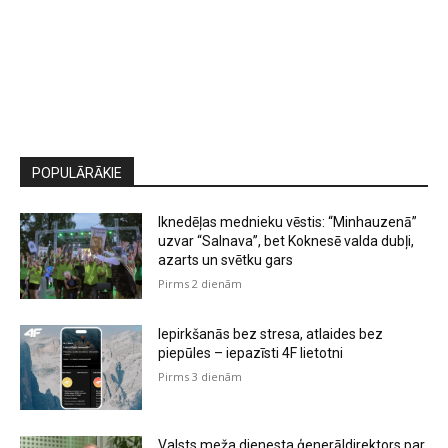
POPULĀRĀKIE
Iknedēļas mednieku vēstis: “Minhauzenā”
uzvar “Salnava”, bet Koknesē valda dubļi,
azarts un svētku gars
Pirms 2 dienām
Iepirkšanās bez stresa, atlaides bez
piepūles – iepazīsti 4F lietotni
Pirms 3 dienām
Valsts meža dienesta ģenerāldirektors par