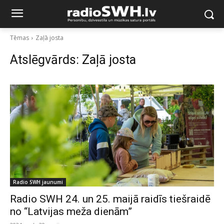
Tēmas
Zaļā josta
Atslēgvārds:
Zaļā josta
Radio SWH jaunumi
Radio SWH 24. un 25. maijā raidīs tiešraidē
no “Latvijas meža dienām”