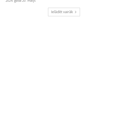
2024. gada 20. maijs
Ielādēt vairāk