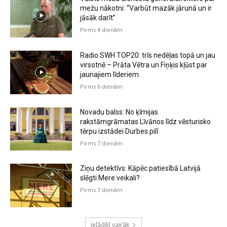
mežu nākotni: “Varbūt mazāk jārunā un ir
jāsāk darīt”
Pirms 4 dienām
Radio SWH TOP20: trīs nedēļas topā un jau
virsotnē – Prāta Vētra un Fiņķis kļūst par
jaunajiem līderiem
Pirms 6 dienām
Novadu balss: No ķīmijas
rakstāmgrāmatas Līvānos līdz vēsturisko
tērpu izstādei Durbes pilī
Pirms 7 dienām
Ziņu detektīvs: Kāpēc patiesībā Latvijā
slēgti Mere veikali?
Pirms 7 dienām
Ielādēt vairāk