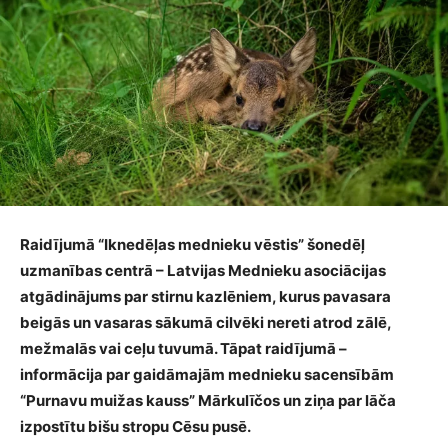
Raidījumā “Iknedēļas mednieku vēstis” šonedēļ
uzmanības centrā – Latvijas Mednieku asociācijas
atgādinājums par stirnu kazlēniem, kurus pavasara
beigās un vasaras sākumā cilvēki nereti atrod zālē,
mežmalās vai ceļu tuvumā. Tāpat raidījumā –
informācija par gaidāmajām mednieku sacensībām
“Purnavu muižas kauss” Mārkulīčos un ziņa par lāča
izpostītu bišu stropu Cēsu pusē.