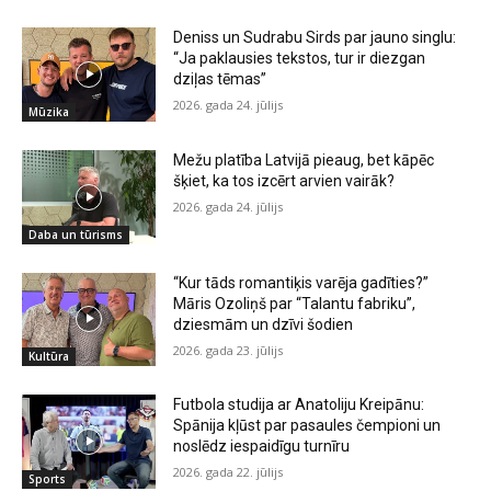
Deniss un Sudrabu Sirds par jauno singlu:
“Ja paklausies tekstos, tur ir diezgan
dziļas tēmas”
2026. gada 24. jūlijs
Mūzika
Mežu platība Latvijā pieaug, bet kāpēc
šķiet, ka tos izcērt arvien vairāk?
2026. gada 24. jūlijs
Daba un tūrisms
“Kur tāds romantiķis varēja gadīties?”
Māris Ozoliņš par “Talantu fabriku”,
dziesmām un dzīvi šodien
2026. gada 23. jūlijs
Kultūra
Futbola studija ar Anatoliju Kreipānu:
Spānija kļūst par pasaules čempioni un
noslēdz iespaidīgu turnīru
2026. gada 22. jūlijs
Sports