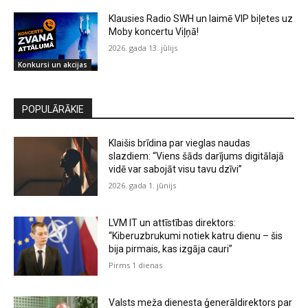
Klausies Radio SWH un laimē VIP biļetes uz
Moby koncertu Viļņā!
2026. gada 13. jūlijs
Konkursi un akcijas
POPULĀRĀKIE
Klaišis brīdina par vieglas naudas
slazdiem: “Viens šāds darījums digitālajā
vidē var sabojāt visu tavu dzīvi”
2026. gada 1. jūnijs
LVM IT un attīstības direktors:
“Kiberuzbrukumi notiek katru dienu – šis
bija pirmais, kas izgāja cauri”
Pirms 1 dienas
Valsts meža dienesta ģenerāldirektors par