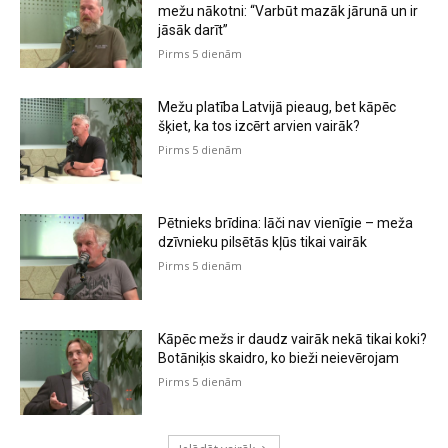
mežu nākotni: “Varbūt mazāk jārunā un ir
jāsāk darīt”
Pirms 5 dienām
Mežu platība Latvijā pieaug, bet kāpēc
šķiet, ka tos izcērt arvien vairāk?
Pirms 5 dienām
Pētnieks brīdina: lāči nav vienīgie – meža
dzīvnieku pilsētās kļūs tikai vairāk
Pirms 5 dienām
Kāpēc mežs ir daudz vairāk nekā tikai koki?
Botāniķis skaidro, ko bieži neievērojam
Pirms 5 dienām