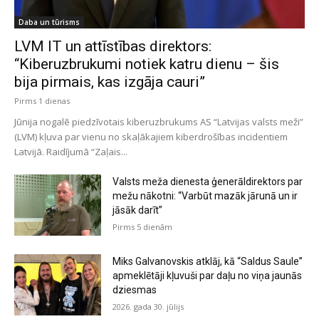
Daba un tūrisms
LVM IT un attīstības direktors:
“Kiberuzbrukumi notiek katru dienu – šis
bija pirmais, kas izgāja cauri”
Pirms 1 dienas
Jūnija nogalē piedzīvotais kiberuzbrukums AS “Latvijas valsts meži”
(LVM) kļuva par vienu no skaļākajiem kiberdrošības incidentiem
Latvijā. Raidījumā “Zaļais...
Valsts meža dienesta ģenerāldirektors par
mežu nākotni: “Varbūt mazāk jārunā un ir
jāsāk darīt”
Pirms 5 dienām
Miks Galvanovskis atklāj, kā “Saldus Saule”
apmeklētāji kļuvuši par daļu no viņa jaunās
dziesmas
2026. gada 30. jūlijs