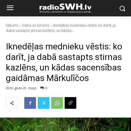
Sākums
Daba un tūrisms
Iknedēļas mednieku vēstis: ko darīt, ja
dabā sastapts stirnas kazlēns, un kādas...
Iknedēļas mednieku vēstis: ko
darīt, ja dabā sastapts stirnas
kazlēns, un kādas sacensības
gaidāmas Mārkulīčos
2026. gada 20. maijs
0