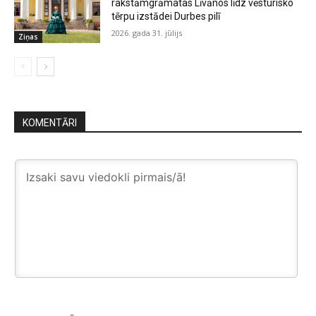
rakstāmgrāmatas Līvānos līdz vēsturisko
tērpu izstādei Durbes pilī
2026. gada 31. jūlijs
Ziņas
KOMENTĀRI