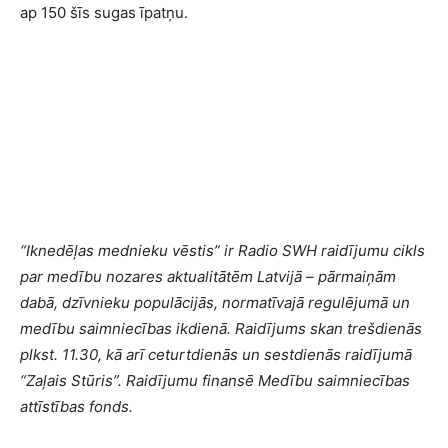
ap 150 šīs sugas īpatņu.
“Iknedēļas mednieku vēstis” ir Radio SWH raidījumu cikls
par medību nozares aktualitātēm Latvijā – pārmaiņām
dabā, dzīvnieku populācijās, normatīvajā regulējumā un
medību saimniecības ikdienā. Raidījums skan trešdienās
plkst. 11.30, kā arī ceturtdienās un sestdienās raidījumā
“Zaļais Stūris”. Raidījumu finansē Medību saimniecības
attīstības fonds.