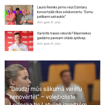
Lauris Reiniks pirmo reizi Dzintaru
koncertzālē rīkos solokoncertu: “Esmu
patīkami satraukts”
2026. gada 29. jūlijs
Vai kritīs trases rekords? Biķerniekos
gaidāms pavisam citāds spīdvejs
2026. gada 29. jūlijs
“Daudzi mūs sākumā varētu
nenovērtēt” – volejboliste
Levinska tic Latvijas izredzēm