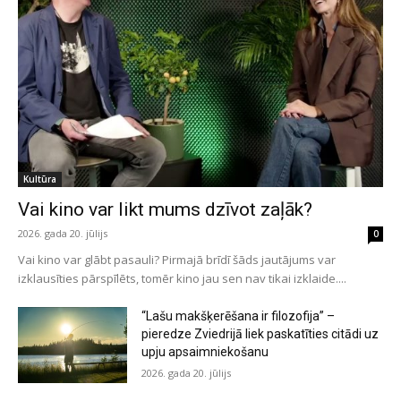
Kultūra
Vai kino var likt mums dzīvot zaļāk?
2026. gada 20. jūlijs
0
Vai kino var glābt pasauli? Pirmajā brīdī šāds jautājums var
izklausīties pārspīlēts, tomēr kino jau sen nav tikai izklaide....
“Lašu makšķerēšana ir filozofija” –
pieredze Zviedrijā liek paskatīties citādi uz
upju apsaimniekošanu
2026. gada 20. jūlijs