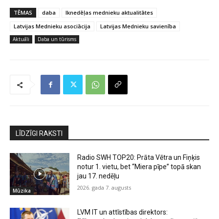
TĒMAS
daba
Iknedēļas mednieku aktualitātes
Latvijas Mednieku asociācija
Latvijas Mednieku savienība
Aktuāli
Daba un tūrisms
LĪDZĪGI RAKSTI
Radio SWH TOP20: Prāta Vētra un Fiņķis
notur 1. vietu, bet “Miera pīpe” topā skan
jau 17. nedēļu
2026. gada 7. augusts
Mūzika
LVM IT un attīstības direktors: