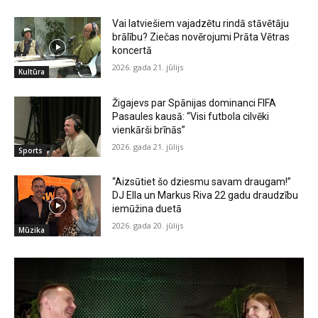
Vai latviešiem vajadzētu rindā stāvētāju
brālību? Ziečas novērojumi Prāta Vētras
koncertā
2026. gada 21. jūlijs
Kultūra
Žigajevs par Spānijas dominanci FIFA
Pasaules kausā: “Visi futbola cilvēki
vienkārši brīnās”
2026. gada 21. jūlijs
Sports
“Aizsūtiet šo dziesmu savam draugam!”
DJ Ella un Markus Riva 22 gadu draudzību
iemūžina duetā
2026. gada 20. jūlijs
Mūzika