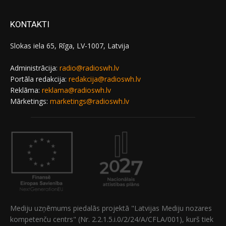
KONTAKTI
Slokas iela 65, Rīga, LV-1007, Latvija
Administrācija:
radio@radioswh.lv
Portāla redakcija:
redakcija@radioswh.lv
Reklāma:
reklama@radioswh.lv
Mārketings:
marketings@radioswh.lv
Mediju uzņēmums piedalās projektā "Latvijas Mediju nozares
kompetenču centrs" (Nr. 2.2.1.5.i.0/2/24/A/CFLA/001), kurš tiek