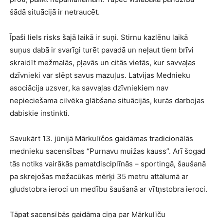
šādā situācijā ir netraucēt.
Īpaši liels risks šajā laikā ir suņi. Stirnu kazlēnu laikā
suņus dabā ir svarīgi turēt pavadā un neļaut tiem brīvi
skraidīt mežmalās, pļavās un citās vietās, kur savvaļas
dzīvnieki var slēpt savus mazuļus. Latvijas Mednieku
asociācija uzsver, ka savvaļas dzīvniekiem nav
nepieciešama cilvēka glābšana situācijās, kurās darbojas
dabiskie instinkti.
Savukārt 13. jūnijā Mārkulīčos gaidāmas tradicionālās
mednieku sacensības “Purnavu muižas kauss”. Arī šogad
tās notiks vairākās pamatdisciplīnās – sportingā, šaušanā
pa skrejošas mežacūkas mērķi 35 metru attālumā ar
gludstobra ieroci un medību šaušanā ar vītņstobra ieroci.
Tāpat sacensībās gaidāma cīņa par Mārkulīču