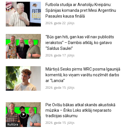
Futbola studija ar Anatoliju Kreipānu:
Spānijas komanda pret Mesi Argentīnu
Pasaules kausa finālā
2026. gada 22. jūlijs
“Būs gan hiti, gan kas vēl nav publicēts
ierakstos” – Dambis atklāj, ko gatavo
“Saldus Saulei”
2026. gada 17. jūlijs
Mārtiņš Sesks pirms WRC posma Igaunijā
komentē, ko viņam varētu nozīmēt darbs
ar “Lancia”
2026. gada 15. jūlijs
Pie Ovīšu bākas atkal skanēs akustiskā
mūzika – Ēriks Loks atklāj neparasto
tradīcijas sākumu
2026. gada 15. jūlijs
Kultūra