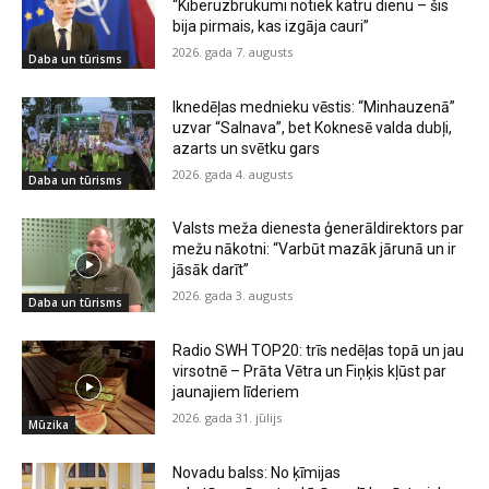
“Kiberuzbrukumi notiek katru dienu – šis
bija pirmais, kas izgāja cauri”
2026. gada 7. augusts
Daba un tūrisms
Iknedēļas mednieku vēstis: “Minhauzenā”
uzvar “Salnava”, bet Koknesē valda dubļi,
azarts un svētku gars
2026. gada 4. augusts
Daba un tūrisms
Valsts meža dienesta ģenerāldirektors par
mežu nākotni: “Varbūt mazāk jārunā un ir
jāsāk darīt”
2026. gada 3. augusts
Daba un tūrisms
Radio SWH TOP20: trīs nedēļas topā un jau
virsotnē – Prāta Vētra un Fiņķis kļūst par
jaunajiem līderiem
2026. gada 31. jūlijs
Mūzika
Novadu balss: No ķīmijas