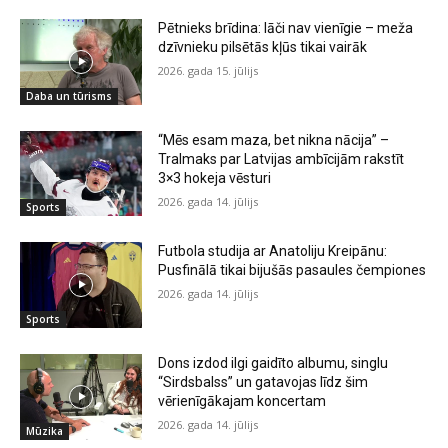
Pētnieks brīdina: lāči nav vienīgie – meža
dzīvnieku pilsētās kļūs tikai vairāk
2026. gada 15. jūlijs
Daba un tūrisms
“Mēs esam maza, bet nikna nācija” –
Tralmaks par Latvijas ambīcijām rakstīt
3×3 hokeja vēsturi
2026. gada 14. jūlijs
Sports
Futbola studija ar Anatoliju Kreipānu:
Pusfinālā tikai bijušās pasaules čempiones
2026. gada 14. jūlijs
Sports
Dons izdod ilgi gaidīto albumu, singlu
“Sirdsbalss” un gatavojas līdz šim
vērienīgākajam koncertam
2026. gada 14. jūlijs
Mūzika