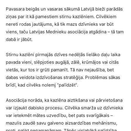
Pavasara beigās un vasaras sākumā Latvijā bieži parādās
ziņas par it kā pamestiem stirnu kazlēniem. Cilvēkiem
nereti rodas jautājums, kā tik mazs dzīvnieks var būt
viens, taču Latvijas Mednieku asociācija atgādina – tā tam
dabā ir jābūt.
Stirnu kazlēni pirmajās dzīves nedēļās lielāko daļu laika
pavada vieni, slēpjoties augājā, zālē, krūmājos vai citās
vietās, kur tos ir grūti pamanīt. Tā nav nejaušība, bet
dabas veidota izdzīvošanas stratēģija. Problēmas sākas
brīdī, kad cilvēks nolemj “palīdzēt”.
Asociācija norāda, ka kazlēna aiztikšana vai pārvietošana
var izjaukt dabisko procesu. Cilvēka smarža uz dzīvnieka
var ietekmēt mātes uzvedību, bet pats svarīgākais –
mazulis zaudē savu galveno aizsardzības mehānismu,
proti, palikt nepamanāmam. Tāpēc vislabākā palīdzība