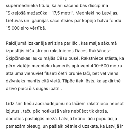
supermednieka titulu, kā arī sacensības disciplīnā
“Skrejošā mežacūka – 17,5 metri”. Mednieki no Latvijas,
Lietuvas un Igaunijas sacentīsies par kopējo balvu fondu
15 000 eiro vērtībā.
Raidījumā izskanēja arī ziņa par lāci, kas maija sākumā
izpostījis bišu stropu rakstnieces Daces Rukšānes-
Šķipčinskas lauku mājās Cēsu pusē. Rakstniece stāsta, ka
pērn vietējo mednieku kamerās aptuveni 400–500 metru
attālumā vienuviet fiksēti četri brūnie lāči, bet vēl viens
dzīvnieks manīts citā vietā. Tāpēc tiek lēsts, ka apkārtnē
dzīvo pieci šīs sugas īpatņi.
Līdz šim tiešu apdraudējumu no lāčiem rakstniece neesot
izjutusi, taču pēc notikušā vairs nebūšot tik droša,
dodoties pastaigās mežā. Latvijā brūno lāču populācija
pamazām pieaug, un pašlaik pētnieki uzskata, ka Latvijā ir