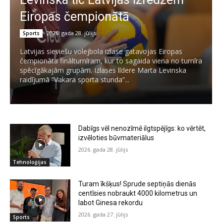
Eiropas čempionātā
2026. gada 28. jūlijs
Sports
Latvijas sieviešu volejbola izlase gatavojas Eiropas
čempionāta finālturnīram, kur to sagaida viena no turnīra
spēcīgākajām grupām. Izlases līdere Marta Levinska
raidījumā “Vakara sporta stunda”...
Dabīgs vēl nenozīmē ilgtspējīgs: ko vērtēt,
izvēloties būvmateriālus
2026. gada 28. jūlijs
Tehnoloģijas
Turam īkšķus! Sprude septiņās dienās
centīsies nobraukt 4000 kilometrus un
labot Ginesa rekordu
2026. gada 27. jūlijs
Sports