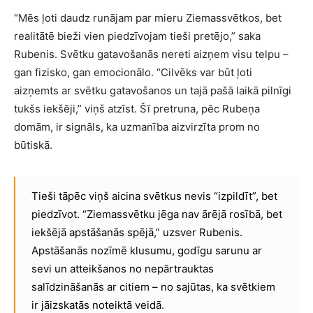
“Mēs ļoti daudz runājam par mieru Ziemassvētkos, bet
realitātē bieži vien piedzīvojam tieši pretējo,” saka
Rubenis. Svētku gatavošanās nereti aizņem visu telpu –
gan fizisko, gan emocionālo. “Cilvēks var būt ļoti
aizņemts ar svētku gatavošanos un tajā pašā laikā pilnīgi
tukšs iekšēji,” viņš atzīst. Šī pretruna, pēc Rubeņa
domām, ir signāls, ka uzmanība aizvirzīta prom no
būtiskā.
Tieši tāpēc viņš aicina svētkus nevis “izpildīt”, bet
piedzīvot. “Ziemassvētku jēga nav ārējā rosībā, bet
iekšējā apstāšanās spējā,” uzsver Rubenis.
Apstāšanās nozīmē klusumu, godīgu sarunu ar
sevi un atteikšanos no nepārtrauktas
salīdzināšanās ar citiem – no sajūtas, ka svētkiem
ir jāizskatās noteiktā veidā.