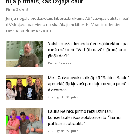
bija pirmais, kas izgāja cauri”
Pirms 3 dienām
Jūnija nogalē piedzīvotais kiberuzbrukums AS “Latvijas valsts meži”
(LVM) kļuva par vienu no skaļākajiem kiberdrošības incidentiem
Latvijā. Raidījumā “Zaļais...
Valsts meža dienesta ģenerāldirektors par
mežu nākotni: “Varbūt mazāk jārunā un ir
jāsāk darīt”
Pirms 7 dienām
Miks Galvanovskis atklāj, kā “Saldus Saule”
apmeklētāji kļuvuši par daļu no viņa jaunās
dziesmas
2026. gada 30. jūlijs
Lauris Reiniks pirmo reizi Dzintaru
koncertzālē rīkos solokoncertu: “Esmu
patīkami satraukts”
2026. gada 29. jūlijs