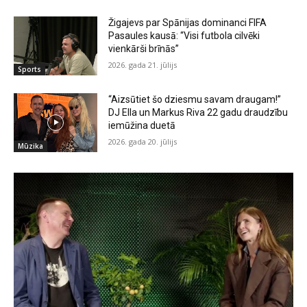
Žigajevs par Spānijas dominanci FIFA
Pasaules kausā: “Visi futbola cilvēki
vienkārši brīnās”
2026. gada 21. jūlijs
Sports
“Aizsūtiet šo dziesmu savam draugam!”
DJ Ella un Markus Riva 22 gadu draudzību
iemūžina duetā
2026. gada 20. jūlijs
Mūzika