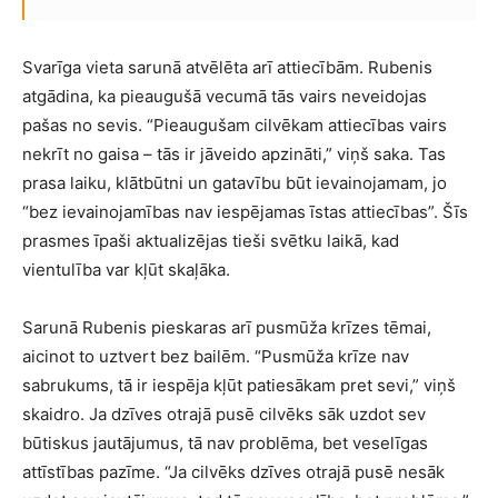
Svarīga vieta sarunā atvēlēta arī attiecībām. Rubenis
atgādina, ka pieaugušā vecumā tās vairs neveidojas
pašas no sevis. “Pieaugušam cilvēkam attiecības vairs
nekrīt no gaisa – tās ir jāveido apzināti,” viņš saka. Tas
prasa laiku, klātbūtni un gatavību būt ievainojamam, jo
“bez ievainojamības nav iespējamas īstas attiecības”. Šīs
prasmes īpaši aktualizējas tieši svētku laikā, kad
vientulība var kļūt skaļāka.
Sarunā Rubenis pieskaras arī pusmūža krīzes tēmai,
aicinot to uztvert bez bailēm. “Pusmūža krīze nav
sabrukums, tā ir iespēja kļūt patiesākam pret sevi,” viņš
skaidro. Ja dzīves otrajā pusē cilvēks sāk uzdot sev
būtiskus jautājumus, tā nav problēma, bet veselīgas
attīstības pazīme. “Ja cilvēks dzīves otrajā pusē nesāk