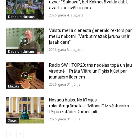
uzvar “Salnava”, bet Koknesē valda dubļi,
azarts un svētku gars
2026. gada 4. augusts
Daba un tūrisms
Valsts meža dienesta ģenerāldirektors par
mežu nākotni: “Varbūt mazāk jārunā un ir
jāsāk darīt”
2026. gada 3. augusts
Daba un tūrisms
Radio SWH TOP20: trīs nedēļas topā un jau
virsotnē – Prāta Vētra un Fiņķis kļūst par
jaunajiem līderiem
2026. gada 31. jūlijs
Mūzika
Novadu balss: No ķīmijas
rakstāmgrāmatas Līvānos līdz vēsturisko
tērpu izstādei Durbes pilī
2026. gada 31. jūlijs
Ziņas