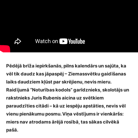
Pēdējā brīža iepirkšanās, pilns kalendārs un sajūta, ka
vēl tik daudz kas jāpaspēj – Ziemassvētku gaidīšanas
laiks daudziem kļūst par skrējienu, nevis mieru.
Raidījumā “Noturības kodols” garīdznieks, skolotājs un
rakstnieks Juris Rubenis aicina uz svētkiem
paraudzīties citādi – kā uz iespēju apstāties, nevis vēl
vienu pienākumu posmu. Viņa vēstījums ir vienkāršs:
miers nav atrodams ārējā rosībā, tas sākas cilvēkā
pašā.