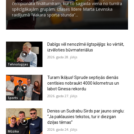
čempionāta finālturnīram, kur to sagaida viena no turnīra
spēcīgākajām grupām. Izlases līdere Marta Levinska
raidījumā “Vakara sporta stunda”...
Dabīgs vēl nenozīmē ilgtspējīgs: ko vērtēt,
izvēloties būvmateriālus
2026. gada 28. jūlijs
Tehnoloģijas
Turam īkšķus! Sprude septiņās dienās
centīsies nobraukt 4000 kilometrus un
labot Ginesa rekordu
2026. gada 27. jūlijs
Sports
Deniss un Sudrabu Sirds par jauno singlu:
“Ja paklausies tekstos, tur ir diezgan
dziļas tēmas”
2026. gada 24. jūlijs
Mūzika