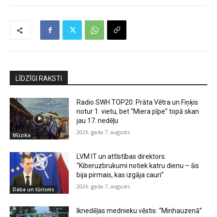
LĪDZĪGI RAKSTI
Radio SWH TOP20: Prāta Vētra un Fiņķis
notur 1. vietu, bet “Miera pīpe” topā skan
jau 17. nedēļu
2026. gada 7. augusts
Mūzika
LVM IT un attīstības direktors:
“Kiberuzbrukumi notiek katru dienu – šis
bija pirmais, kas izgāja cauri”
2026. gada 7. augusts
Daba un tūrisms
Iknedēļas mednieku vēstis: “Minhauzenā”