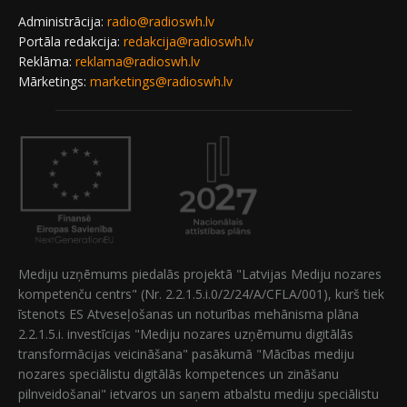
Administrācija:
radio@radioswh.lv
Portāla redakcija:
redakcija@radioswh.lv
Reklāma:
reklama@radioswh.lv
Mārketings:
marketings@radioswh.lv
Mediju uzņēmums piedalās projektā "Latvijas Mediju nozares
kompetenču centrs" (Nr. 2.2.1.5.i.0/2/24/A/CFLA/001), kurš tiek
īstenots ES Atveseļošanas un noturības mehānisma plāna
2.2.1.5.i. investīcijas "Mediju nozares uzņēmumu digitālās
transformācijas veicināšana" pasākumā "Mācības mediju
nozares speciālistu digitālās kompetences un zināšanu
pilnveidošanai" ietvaros un saņem atbalstu mediju speciālistu