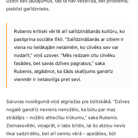
uzdot sev jautājumus, tad tā nav veselība, bet problēma,”
piebilst garīdznieks.
Rubenis kritiski vērtē arī salīdzināšanās kultūru, ko
pastiprina sociālie tīkli. “Salīdzināšanās ar citiem ir
viena no lielākajām nelaimēm, ko cilvēks sev var
nodarīt,” viņš uzsver. “Mēs redzam citu cilvēku
fasādes, bet savas dzīves pagrabus,” saka
Rubenis, atgādinot, ka šāds skatījums gandrīz
vienmēr ir netaisnīgs pret sevi.
Sarunas noslēgumā viņš atgriežas pie būtiskākā. “Dzīves
nogalē gandrīz neviens nenožēlo, ka būtu par maz
strādājis – nožēlo attiecību trūkumu,” saka Rubenis.
Ziemassvētki, viņaprāt, ir labs brīdis, lai šo atziņu nevis
tikai sadzirdētu, bet arī ņemtu vērā – apstāties, būt