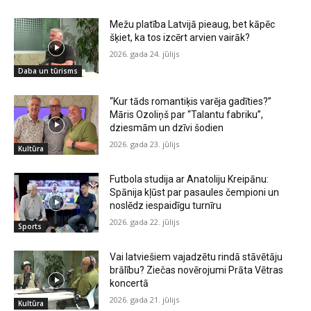
Mežu platība Latvijā pieaug, bet kāpēc
šķiet, ka tos izcērt arvien vairāk?
2026. gada 24. jūlijs
Daba un tūrisms
“Kur tāds romantiķis varēja gadīties?”
Māris Ozoliņš par “Talantu fabriku”,
dziesmām un dzīvi šodien
2026. gada 23. jūlijs
Kultūra
Futbola studija ar Anatoliju Kreipānu:
Spānija kļūst par pasaules čempioni un
noslēdz iespaidīgu turnīru
2026. gada 22. jūlijs
Sports
Vai latviešiem vajadzētu rindā stāvētāju
brālību? Ziečas novērojumi Prāta Vētras
koncertā
2026. gada 21. jūlijs
Kultūra