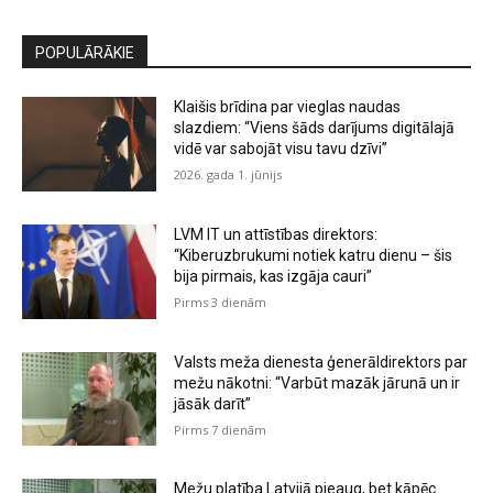
POPULĀRĀKIE
Klaišis brīdina par vieglas naudas
slazdiem: “Viens šāds darījums digitālajā
vidē var sabojāt visu tavu dzīvi”
2026. gada 1. jūnijs
LVM IT un attīstības direktors:
“Kiberuzbrukumi notiek katru dienu – šis
bija pirmais, kas izgāja cauri”
Pirms 3 dienām
Valsts meža dienesta ģenerāldirektors par
mežu nākotni: “Varbūt mazāk jārunā un ir
jāsāk darīt”
Pirms 7 dienām
Mežu platība Latvijā pieaug, bet kāpēc