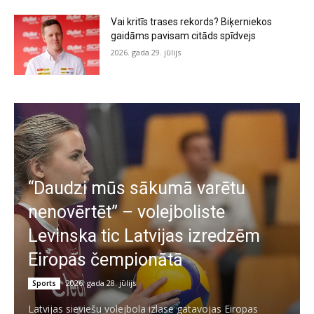
Vai kritīs trases rekords? Biķerniekos
gaidāms pavisam citāds spīdvejs
2026. gada 29. jūlijs
“Daudzi mūs sākumā varētu
nenovērtēt” – volejboliste
Levinska tic Latvijas izredzēm
Eiropas čempionātā
2026. gada 28. jūlijs
Sports
Latvijas sieviešu volejbola izlase gatavojas Eiropas