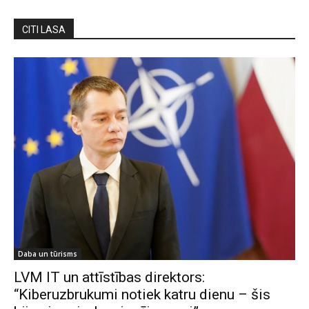
CITI LASA
Daba un tūrisms
LVM IT un attīstības direktors:
“Kiberuzbrukumi notiek katru dienu – šis