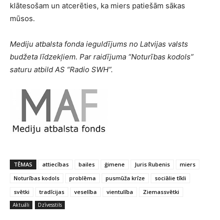
klātesošam un atcerēties, ka miers patiešām sākas
mūsos.
Mediju atbalsta fonda ieguldījums no Latvijas valsts
budžeta līdzekļiem. Par raidījuma “Noturības kodols”
saturu atbild AS “Radio SWH”.
TĒMAS
attiecības
bailes
ģimene
Juris Rubenis
miers
Noturības kodols
problēma
pusmūža krīze
sociālie tīkli
svētki
tradīcijas
veselība
vientulība
Ziemassvētki
Aktuāli
Dzīvesstils