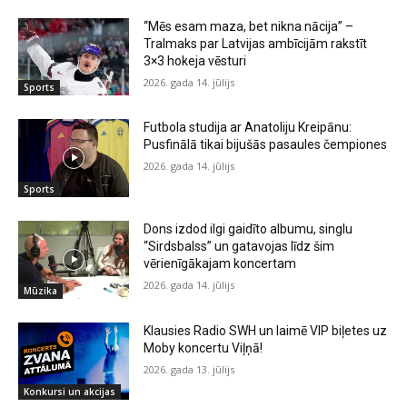
“Mēs esam maza, bet nikna nācija” –
Tralmaks par Latvijas ambīcijām rakstīt
3×3 hokeja vēsturi
2026. gada 14. jūlijs
Sports
Futbola studija ar Anatoliju Kreipānu:
Pusfinālā tikai bijušās pasaules čempiones
2026. gada 14. jūlijs
Sports
Dons izdod ilgi gaidīto albumu, singlu
“Sirdsbalss” un gatavojas līdz šim
vērienīgākajam koncertam
2026. gada 14. jūlijs
Mūzika
Klausies Radio SWH un laimē VIP biļetes uz
Moby koncertu Viļņā!
2026. gada 13. jūlijs
Konkursi un akcijas