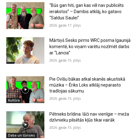
“Būs gan hiti, gan kas vēl nav publicēts
ierakstos” – Dambis atklāj, ko gatavo
“Saldus Saulei”
2026. gada 17. jūlijs
Mārtiņš Sesks pirms WRC posma Igaunijā
komentē, ko viņam varētu nozīmēt darbs
ar “Lancia”
2026. gada 15. jūlijs
Pie Ovīšu bākas atkal skanēs akustiskā
mūzika – Ēriks Loks atklāj neparasto
tradīcijas sākumu
2026. gada 15. jūlijs
Kultūra
Pētnieks brīdina: lāči nav vienīgie – meža
dzīvnieku pilsētās kļūs tikai vairāk
2026. gada 15. jūlijs
Daba un tūrisms