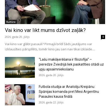
Kultūra
Vai kino var likt mums dzīvot zaļāk?
2026. gada 20. jūlijs
0
Vai kino var glābt pasauli? Pirmajā brīdī šāds jautājums var
izklausīties pārspīlēts, tomēr kino jau sen nav tikai izklaide....
“Lašu makšķerēšana ir filozofija” –
pieredze Zviedrijā liek paskatīties citādi uz
upju apsaimniekošanu
2026. gada 20. jūlijs
Futbola studija ar Anatoliju Kreipānu:
Spānijas komanda pret Mesi Argentīnu
Pasaules kausa finālā
2026. gada 22. jūlijs