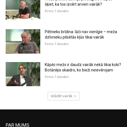
šķiet, ka tos izcērt arvien vairāk?
Pirms 7 dienām
Pētnieks brīdina: lāči nav vienīgie – meža
dzīvnieku pilsētās kļūs tikai vairāk
Pirms 7 dienām
Kāpēc mežs ir daudz vairāk nekā tikai koki?
Botāniķis skaidro, ko bieži neievērojam
Pirms 7 dienām
Ielādēt vairāk
PAR MUMS