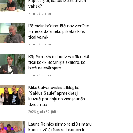
kāpēc šķiet, ka tos izcērt arvien
vairāk?
Pirms 3 dienām
Pētnieks brīdina: lāči nav vienīgie
– meža dzīvnieku pilsētās kļūs
tikai vairāk
Pirms 3 dienām
Kāpēc mežs ir daudz vairāk nekā
tikai koki? Botāniķis skaidro, ko
bieži neievērojam
Pirms 3 dienām
Miks Galvanovskis atklāj, kā
“Saldus Saule” apmeklētāji
kļuvuši par daļu no viņa jaunās
dziesmas
2026. gada 30. jūlijs
Lauris Reiniks pirmo reizi Dzintaru
koncertzālē rīkos solokoncertu: