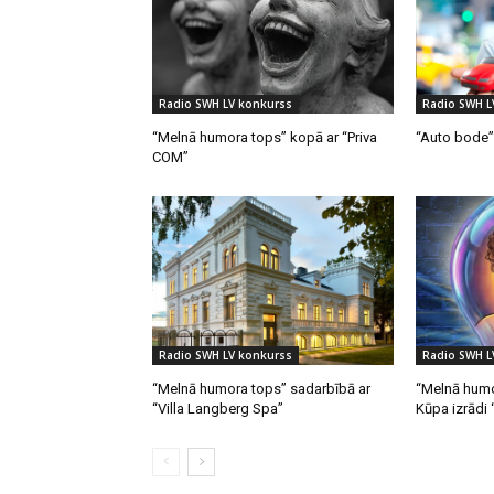
Radio SWH LV konkurss
Radio SWH L
“Melnā humora tops” kopā ar “Priva
“Auto bode”
COM”
Radio SWH LV konkurss
Radio SWH L
“Melnā humora tops” sadarbībā ar
“Melnā humo
“Villa Langberg Spa”
Kūpa izrādi