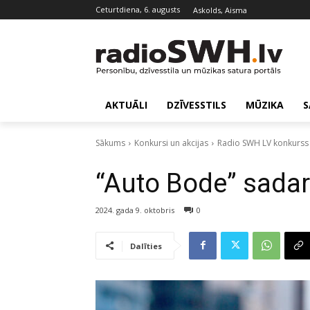
ceturtdiena, 6. augusts
Askolds, Aisma
AKTUĀLI
DZĪVESSTILS
MŪZIKA
S
Sākums
Konkursi un akcijas
Radio SWH LV konkurss
“Auto Bode” sadar
2024. gada 9. oktobris
0
Dalīties