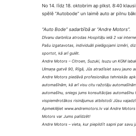
No 14. līdz 18. oktobrim ap plkst. 8:40 klau
spēlē “Autobode” un laimē auto ar pilnu b
“Auto Bode” sadarbībā ar “Andre Motors”.
Dīvanu darbnīca atrodas Hospitāļu ielā 2 vai interne
Pašu izgatavotas, individuāli pielāgojami izmēri, diza
sportot, kā arī gulēt.
Andre Motors – Citroen, Suzuki, Isuzu un KGM labak
Ulmaņa gatvē 90, Rīgā, Jūs atradīsiet savu jauno au
Andre Motors piedāvā profesionālus tehniskās apk
automašīnām, kā arī visu citu ražotāju automašīnā
automašīnu, sniegs jums konsultācijas automašīnu f
vispiemērotākos risinājumus atbilstoši Jūsu vajad
Apmeklējiet www.andremotors.lv vai Andre Motors au
Motors var Jums palīdzēt!
Andre Motors – vieta, kur piepildīt sapni par savu 