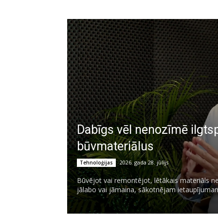
Dabīgs vēl nenozīmē ilgtspē
būvmateriālus
2026. gada 28. jūlijs
Tehnoloģijas
Būvējot vai remontējot, lētākais materiāls ne
jālabo vai jāmaina, sākotnējam ietaupījumam 