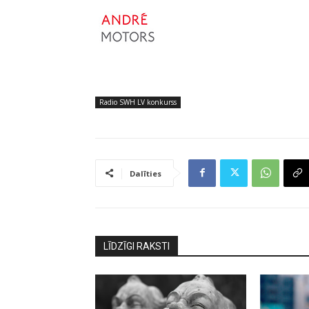
Radio SWH LV konkurss
Dalīties
LĪDZĪGI RAKSTI