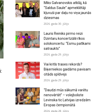
Miks Galvanovskis atklāj, kā
“Saldus Saule” apmeklētāji
kļuvuši par daļu no viņa jaunās
dziesmas
2026. gada 30. jūlijs
Lauris Reiniks pirmo reizi
Dzintaru koncertzālē rīkos
solokoncertu: “Esmu patīkami
satraukts”
2026. gada 29. jūlijs
Vai kritīs trases rekords?
Biķerniekos gaidāms pavisam
:
citāds spīdvejs
2026. gada 29. jūlijs
“Daudzi mūs sākumā varētu
nenovērtēt” – volejboliste
Levinska tic Latvijas izredzēm
Eiropas čempionātā
2026. gada 28. jūlijs