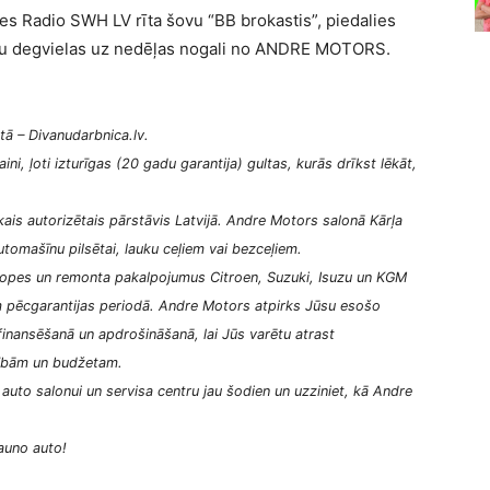
sies Radio SWH LV rīta šovu “BB brokastis”, piedalies
āku degvielas uz nedēļas nogali no ANDRE MOTORS.
tā – Divanudarbnica.lv.
ini, ļoti izturīgas (20 gadu garantija) gultas, kurās drīkst lēkāt,
ais autorizētais pārstāvis Latvijā. Andre Motors salonā Kārļa
tomašīnu pilsētai, lauku ceļiem vai bezceļiem.
opes un remonta pakalpojumus Citroen, Suzuki, Isuzu un KGM
m pēcgarantijas periodā. Andre Motors atpirks Jūsu esošo
inansēšanā un apdrošināšanā, lai Jūs varētu atrast
zībām un budžetam.
to salonui un servisa centru jau šodien un uzziniet, kā Andre
jauno auto!