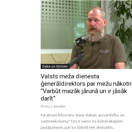
Daba un tūrisms
Valsts meža dienesta
ģenerāldirektors par mežu nākotni
“Varbūt mazāk jārunā un ir jāsāk
darīt”
Pirms 3 dienām
Kā atrast līdzsvaru starp dabas aizsardzību un
saimniekošanu? Tas ir viens no būtiskākajiem
jautājumiem, par ko šobrīd tiek diskutēts...