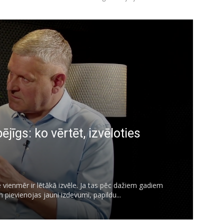
jīgs: ko vērtēt, izvēloties
 vienmēr ir lētākā izvēle. Ja tas pēc dažiem gadiem
pievienojas jauni izdevumi, papildu...