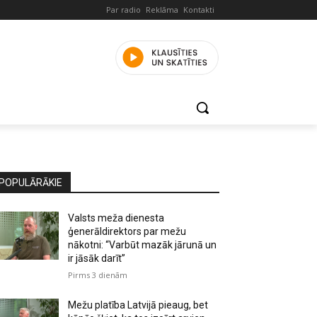
Par radio
Reklāma
Kontakti
POPULĀRĀKIE
Valsts meža dienesta
ģenerāldirektors par mežu
nākotni: “Varbūt mazāk jārunā un
ir jāsāk darīt”
Pirms 3 dienām
Mežu platība Latvijā pieaug, bet