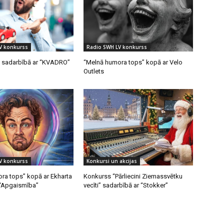
V konkurss
Radio SWH LV konkurss
 sadarbībā ar “KVADRO”
“Melnā humora tops” kopā ar Velo
Outlets
V konkurss
Konkursi un akcijas
ra tops” kopā ar Ekharta
Konkurss “Pārliecini Ziemassvētku
 “Apgaismība”
vecīti” sadarbībā ar “Stokker”