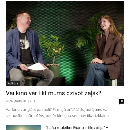
Kultūra
Vai kino var likt mums dzīvot zaļāk?
2026. gada 20. jūlijs
0
Vai kino var glābt pasauli? Pirmajā brīdī šāds jautājums var
izklausīties pārspīlēts, tomēr kino jau sen nav tikai izklaide....
“Lašu makšķerēšana ir filozofija” –