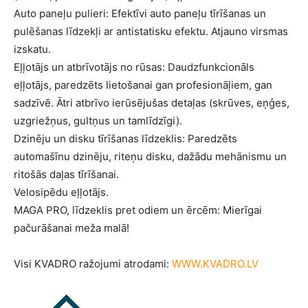
Auto paneļu pulieri: Efektīvi auto paneļu tīrīšanas un
pulēšanas līdzekļi ar antistatisku efektu. Atjauno virsmas
izskatu.
Eļļotājs un atbrīvotājs no rūsas: Daudzfunkcionāls
eļļotājs, paredzēts lietošanai gan profesionāļiem, gan
sadzīvē. Ātri atbrīvo ierūsējušas detaļas (skrūves, eņģes,
uzgriežņus, gultņus un tamlīdzīgi).
Dzinēju un disku tīrīšanas līdzeklis: Paredzēts
automašīnu dzinēju, riteņu disku, dažādu mehānismu un
ritošās daļas tīrīšanai.
Velosipēdu eļļotājs.
MAGA PRO, līdzeklis pret odiem un ērcēm: Mierīgai
pačurāšanai meža malā!
Visi KVADRO ražojumi atrodami:
WWW.KVADRO.LV