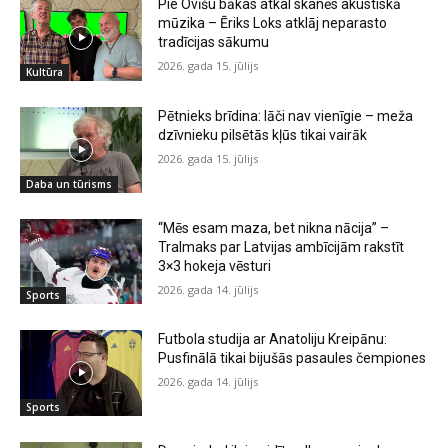
Pie Ovīšu bākas atkal skanēs akustiskā
mūzika – Ēriks Loks atklāj neparasto
tradīcijas sākumu
2026. gada 15. jūlijs
Kultūra
Pētnieks brīdina: lāči nav vienīgie – meža
dzīvnieku pilsētās kļūs tikai vairāk
2026. gada 15. jūlijs
Daba un tūrisms
“Mēs esam maza, bet nikna nācija” –
Tralmaks par Latvijas ambīcijām rakstīt
3×3 hokeja vēsturi
2026. gada 14. jūlijs
Sports
Futbola studija ar Anatoliju Kreipānu:
Pusfinālā tikai bijušās pasaules čempiones
2026. gada 14. jūlijs
Sports