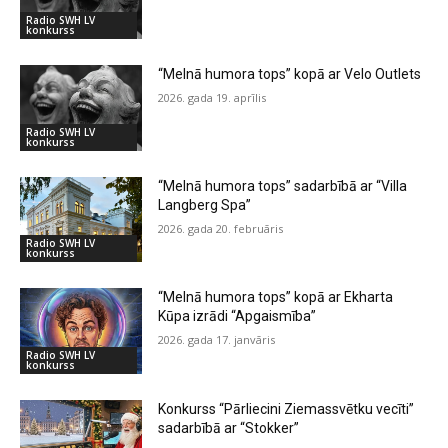
Radio SWH LV
konkurss
“Melnā humora tops” kopā ar Velo Outlets
2026. gada 19. aprīlis
Radio SWH LV
konkurss
“Melnā humora tops” sadarbībā ar “Villa
Langberg Spa”
2026. gada 20. februāris
Radio SWH LV
konkurss
“Melnā humora tops” kopā ar Ekharta
Kūpa izrādi “Apgaismība”
2026. gada 17. janvāris
Radio SWH LV
konkurss
Konkurss “Pārliecini Ziemassvētku vecīti”
sadarbībā ar “Stokker”