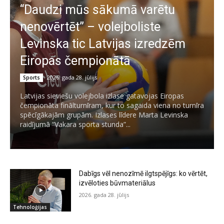
“Daudzi mūs sākumā varētu
nenovērtēt” – volejboliste
Levinska tic Latvijas izredzēm
Eiropas čempionātā
2026. gada 28. jūlijs
Sports
Latvijas sieviešu volejbola izlase gatavojas Eiropas
čempionāta finālturnīram, kur to sagaida viena no turnīra
spēcīgākajām grupām. Izlases līdere Marta Levinska
raidījumā “Vakara sporta stunda”...
Dabīgs vēl nenozīmē ilgtspējīgs: ko vērtēt,
izvēloties būvmateriālus
2026. gada 28. jūlijs
Tehnoloģijas