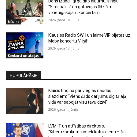
Dons izdod ilgi gaidīto albumu, singlu
“Sirdsbalss” un gatavojas līdz šim
vērienīgākajam koncertam
2026. gada 14. jūlijs
Mūzika
Klausies Radio SWH un laimē VIP biļetes uz
Moby koncertu Viļņā!
2026. gada 13. jūlijs
Konkursi un akcijas
POPULĀRĀKIE
Klaišis brīdina par vieglas naudas
slazdiem: “Viens šāds darījums digitālajā
vidē var sabojāt visu tavu dzīvi”
2026. gada 1. jūnijs
LVM IT un attīstības direktors:
“Kiberuzbrukumi notiek katru dienu – šis