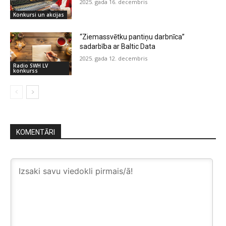
2025. gada 16. decembris
Konkursi un akcijas
“Ziemassvētku pantiņu darbnīca”
sadarbība ar Baltic Data
2025. gada 12. decembris
Radio SWH LV
konkurss
KOMENTĀRI