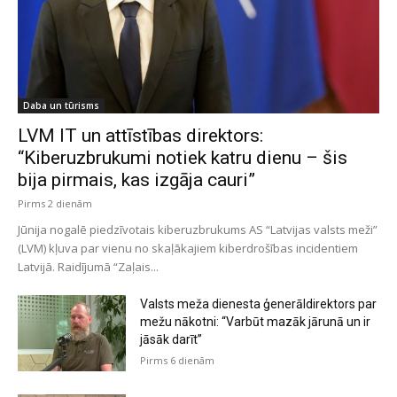
Daba un tūrisms
LVM IT un attīstības direktors:
“Kiberuzbrukumi notiek katru dienu – šis
bija pirmais, kas izgāja cauri”
Pirms 2 dienām
Jūnija nogalē piedzīvotais kiberuzbrukums AS “Latvijas valsts meži”
(LVM) kļuva par vienu no skaļākajiem kiberdrošības incidentiem
Latvijā. Raidījumā “Zaļais...
Valsts meža dienesta ģenerāldirektors par
mežu nākotni: “Varbūt mazāk jārunā un ir
jāsāk darīt”
Pirms 6 dienām