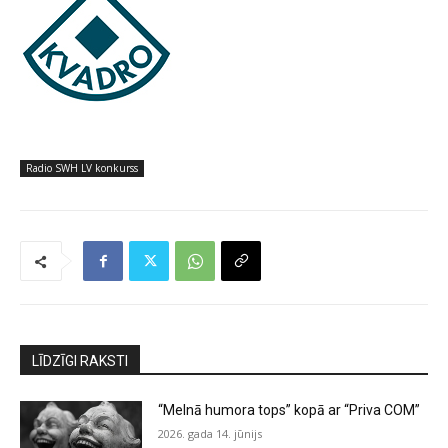
Radio SWH LV konkurss
LĪDZĪGI RAKSTI
“Melnā humora tops” kopā ar “Priva COM”
2026. gada 14. jūnijs