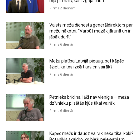
bija pirmais, kas izgāja cauri”
Pirms 2 dienām
Valsts meža dienesta ģenerāldirektors par
mežu nākotni: “Varbūt mazāk jārunā un ir
jāsāk darīt”
Pirms 6 dienām
Mežu platība Latvijā pieaug, bet kāpēc
šķiet, ka tos izcērt arvien vairāk?
Pirms 6 dienām
Pētnieks brīdina: lāči nav vienīgie – meža
dzīvnieku pilsētās kļūs tikai vairāk
Pirms 6 dienām
Kāpēc mežs ir daudz vairāk nekā tikai koki?
Botāniķis skaidro, ko bieži neievērojam