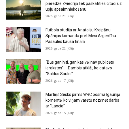
pieredze Zviedrijā liek paskatīties citādi uz
upju apsaimniekošanu
2026. gada 20. jūlijs
Futbola studija ar Anatoliju Kreipānu:
Spānijas komanda pret Mesi Argentīnu
Pasaules kausa finālā
2026. gada 22. jūlijs
“Būs gan hiti, gan kas vēl nav publicēts
ierakstos” – Dambis atklāj, ko gatavo
“Saldus Saulei”
2026. gada 17. jūlijs
Mārtiņš Sesks pirms WRC posma Igaunijā
komentē, ko viņam varētu nozīmēt darbs
ar “Lancia”
2026. gada 15. jūlijs