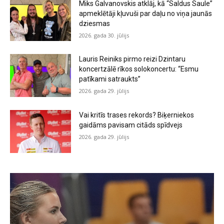
Miks Galvanovskis atklāj, kā “Saldus Saule”
apmeklētāji kļuvuši par daļu no viņa jaunās
dziesmas
2026. gada 30. jūlijs
Lauris Reiniks pirmo reizi Dzintaru
koncertzālē rīkos solokoncertu: “Esmu
patīkami satraukts”
2026. gada 29. jūlijs
Vai kritīs trases rekords? Biķerniekos
gaidāms pavisam citāds spīdvejs
2026. gada 29. jūlijs