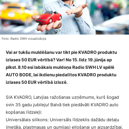
Foto: Radio SWH vizualizācija
Vai ar tukšu muldēšanu var tikt pie KVADRO produktu
izlases 50 EUR vērtībā? Var! No 15. līdz 19. jūnija ap
plkst. 8.10 esi labākais muldoņa Radio SWH LV spēlē
AUTO BODE, lai ikdienu piedalītos KVADRO produktu
izlases 50 EUR vērtībā izlozē.
SIA KVADRO, Latvjias ražošanas uzņēmums, kurš šogad
svin 35 gadu jubileju! Balvā tiek piedāvāti KVADRO auto
kopšanas līdzekļi:
Universālais silikons: Universāls līdzeklis dažādu detaļu
(metāla, plastmasas un gumijas) eļļošanai un aizsardzībai.