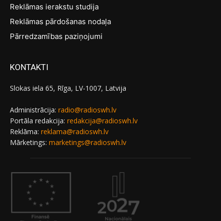
Reklāmas ierakstu studija
Reklāmas pārdošanas nodaļa
Pārredzamības paziņojumi
KONTAKTI
Slokas iela 65, Rīga, LV-1007, Latvija
Administrācija:
radio@radioswh.lv
Portāla redakcija:
redakcija@radioswh.lv
Reklāma:
reklama@radioswh.lv
Mārketings:
marketings@radioswh.lv