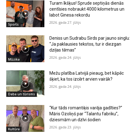
Turam īkšķus! Sprude septiņās dienās
centīsies nobraukt 4000 kilometrus un
labot Ginesa rekordu
2026. gada 27. jūlijs
Sports
Deniss un Sudrabu Sirds par jauno singlu:
“Ja paklausies tekstos, tur ir diezgan
dziļas tēmas”
2026. gada 24. jūlijs
Mūzika
Mežu platība Latvijā pieaug, bet kāpēc
šķiet, ka tos izcērt arvien vairāk?
2026. gada 24. jūlijs
Daba un tūrisms
“Kur tāds romantiķis varēja gadīties?”
Māris Ozoliņš par “Talantu fabriku”,
dziesmām un dzīvi šodien
2026. gada 23. jūlijs
Kultūra