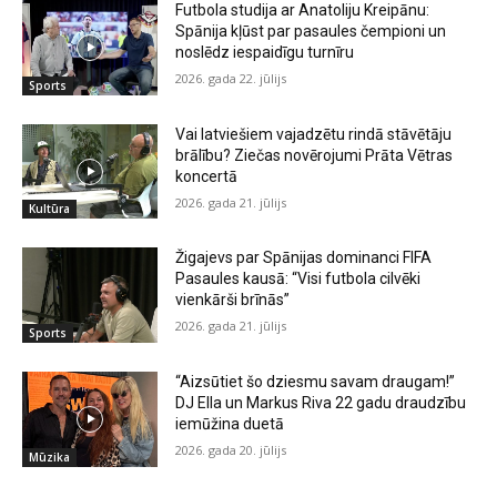
Futbola studija ar Anatoliju Kreipānu:
Spānija kļūst par pasaules čempioni un
noslēdz iespaidīgu turnīru
2026. gada 22. jūlijs
Sports
Vai latviešiem vajadzētu rindā stāvētāju
brālību? Ziečas novērojumi Prāta Vētras
koncertā
2026. gada 21. jūlijs
Kultūra
Žigajevs par Spānijas dominanci FIFA
Pasaules kausā: “Visi futbola cilvēki
vienkārši brīnās”
2026. gada 21. jūlijs
Sports
“Aizsūtiet šo dziesmu savam draugam!”
DJ Ella un Markus Riva 22 gadu draudzību
iemūžina duetā
2026. gada 20. jūlijs
Mūzika