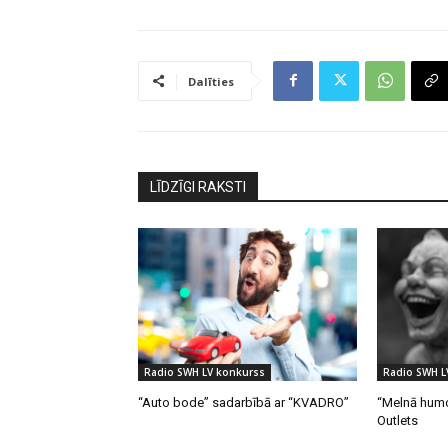
Dalīties
LĪDZĪGI RAKSTI
Radio SWH LV konkurss
Radio SWH L
“Auto bode” sadarbībā ar “KVADRO”
“Melnā humo
Outlets