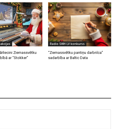
akcijas
Radio SWH LV konkurss
ārliecini Ziemassvētku
“Ziemassvētku pantiņu darbnīca”
rbībā ar “Stokker”
sadarbība ar Baltic Data