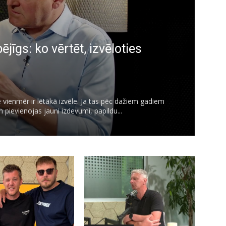
jīgs: ko vērtēt, izvēloties
 vienmēr ir lētākā izvēle. Ja tas pēc dažiem gadiem
pievienojas jauni izdevumi, papildu...