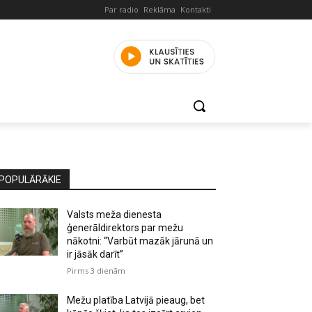
Par radio
Reklāma
Kontakti
POPULĀRĀKIE
Valsts meža dienesta
ģenerāldirektors par mežu
nākotni: “Varbūt mazāk jārunā un
ir jāsāk darīt”
Pirms 3 dienām
Mežu platība Latvijā pieaug, bet