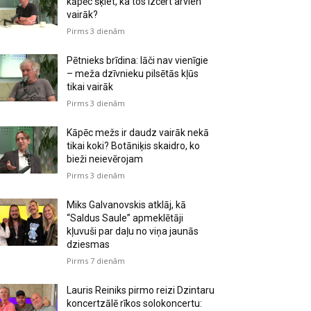
kāpēc šķiet, ka tos izcērt arvien
vairāk?
Pirms 3 dienām
Pētnieks brīdina: lāči nav vienīgie
– meža dzīvnieku pilsētās kļūs
tikai vairāk
Pirms 3 dienām
Kāpēc mežs ir daudz vairāk nekā
tikai koki? Botāniķis skaidro, ko
bieži neievērojam
Pirms 3 dienām
Miks Galvanovskis atklāj, kā
“Saldus Saule” apmeklētāji
kļuvuši par daļu no viņa jaunās
dziesmas
Pirms 7 dienām
Lauris Reiniks pirmo reizi Dzintaru
koncertzālē rīkos solokoncertu: