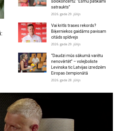
solokoncertu: “Esmu patīkami
satraukts”
2026. gada 29. jūlijs
Vai kritīs trases rekords?
Biķerniekos gaidāms pavisam
:
citāds spīdvejs
2026. gada 29. jūlijs
“Daudzi mūs sākumā varētu
nenovērtēt” – volejboliste
Levinska tic Latvijas izredzēm
Eiropas čempionātā
2026. gada 28. jūlijs