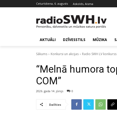
ceturtdiena, 6. augusts
Askolds, Aisma
AKTUĀLI
DZĪVESSTILS
MŪZIKA
S
Sākums
Konkursi un akcijas
Radio SWH LV konkurss
“Melnā humora top
COM”
2026. gada 14. jūnijs
0
Dalīties