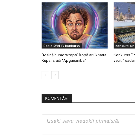
Radio SWH LV konkurss
Konkursi un 
“Melnā humora tops” kopā ar Ekharta
Konkurss “P
Kūpa izrādi “Apgaismība”
vecīti” sada
KOMENTĀRI