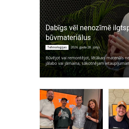
Dabīgs vēl nenozīmē ilgtspē
būvmateriālus
2026. gada 28. jūlijs
Tehnoloģijas
Būvējot vai remontējot, lētākais materiāls ne
jālabo vai jāmaina, sākotnējam ietaupījumam 