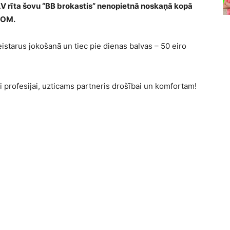
LV rīta šovu “BB brokastis” nenopietnā noskaņā kopā
 COM.
istarus jokošanā un tiec pie dienas balvas – 50 eiro
i profesijai, uzticams partneris drošībai un komfortam!