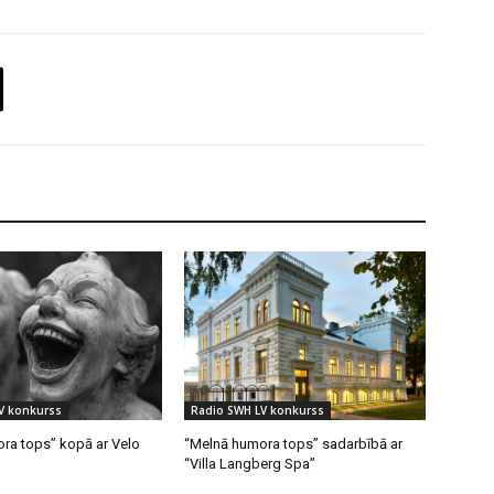
V konkurss
Radio SWH LV konkurss
ra tops” kopā ar Velo
“Melnā humora tops” sadarbībā ar
“Villa Langberg Spa”