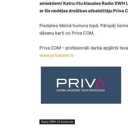
smiekliem! Katru rītu klausies Radio SWH 
ar šīs nedēļas drošības atbalstītāju Priva
Piedalies Melnā humora topā. Pārspēj lielme
dāvanu karti no Priva COM.
Priva COM – profesionāli darba apģērbi tava
www.privacom.lv
Radio SWH LV konkurss