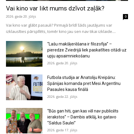
Vai kino var likt mums dzīvot zaļāk?
2026. gada 20. jūlijs
0
Vai kino var glābt pasauli? Pirmajā brīdī šāds jautājums var
izklausīties pārspīlēts, tomēr kino jau sen nav tikai izklaide....
“Lašu makšķerēšana ir filozofija” –
pieredze Zviedrijā liek paskatīties citādi uz
upju apsaimniekošanu
2026. gada 20. jūlijs
Futbola studija ar Anatoliju Kreipānu:
Spānijas komanda pret Mesi Argentīnu
Pasaules kausa finālā
2026. gada 22. jūlijs
“Būs gan hiti, gan kas vēl nav publicēts
ierakstos” – Dambis atklāj, ko gatavo
“Saldus Saulei”
2026. gada 17. jūlijs