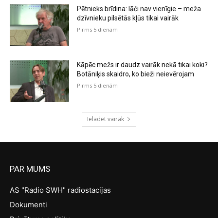
Pētnieks brīdina: lāči nav vienīgie – meža
dzīvnieku pilsētās kļūs tikai vairāk
Pirms 5 dienām
Kāpēc mežs ir daudz vairāk nekā tikai koki?
Botāniķis skaidro, ko bieži neievērojam
Pirms 5 dienām
Ielādēt vairāk
PAR MUMS
AS "Radio SWH" radiostacijas
Dokumenti