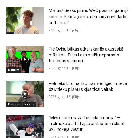
Mārtiņš Sesks pirms WRC posma Igaunijā
komentē, ko viņam varētu nozīmēt darbs
ar “Lancia”
2026. gada 15. jūlijs
Pie Ovīšu bākas atkal skanēs akustiskā
mūzika – Ēriks Loks atklāj neparasto
tradīcijas sākumu
2026. gada 15. jūlijs
Kultūra
Pētnieks brīdina: lāči nav vienīgie – meža
dzīvnieku pilsētās kļūs tikai vairāk
2026. gada 15. jūlijs
Daba un tūrisms
“Mēs esam maza, bet nikna nācija” –
Tralmaks par Latvijas ambīcijām rakstīt
3×3 hokeja vēsturi
2026. gada 14. jūlijs