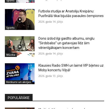
Sports
Futbola studija ar Anatoliju Kreipānu:
Pusfinālā tikai bijušās pasaules čempiones
2026. gada 14. jūlijs
Sports
Dons izdod ilgi gaidīto albumu, singlu
“Sirdsbalss” un gatavojas līdz šim
vērienīgākajam koncertam
2026. gada 14. jūlijs
Mūzika
Klausies Radio SWH un laimē VIP biļetes uz
Moby koncertu Viļņā!
2026. gada 13. jūlijs
Konkursi un akcijas
POPULĀRĀKIE