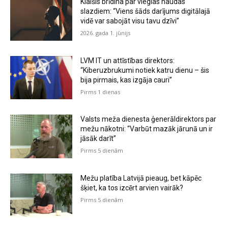
Klaišis brīdina par vieglas naudas
slazdiem: “Viens šāds darījums digitālajā
vidē var sabojāt visu tavu dzīvi”
2026. gada 1. jūnijs
LVM IT un attīstības direktors:
“Kiberuzbrukumi notiek katru dienu – šis
bija pirmais, kas izgāja cauri”
Pirms 1 dienas
Valsts meža dienesta ģenerāldirektors par
mežu nākotni: “Varbūt mazāk jārunā un ir
jāsāk darīt”
Pirms 5 dienām
Mežu platība Latvijā pieaug, bet kāpēc
šķiet, ka tos izcērt arvien vairāk?
Pirms 5 dienām