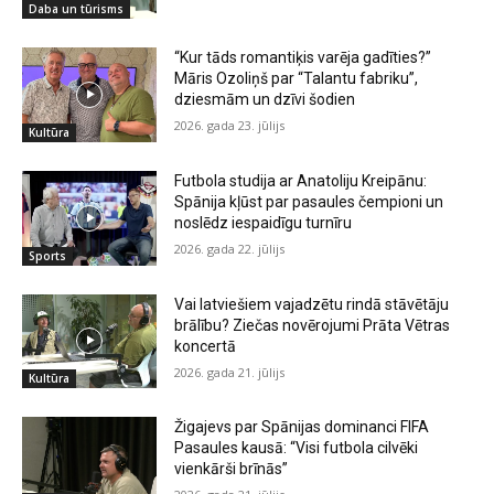
Daba un tūrisms
“Kur tāds romantiķis varēja gadīties?”
Māris Ozoliņš par “Talantu fabriku”,
dziesmām un dzīvi šodien
2026. gada 23. jūlijs
Kultūra
Futbola studija ar Anatoliju Kreipānu:
Spānija kļūst par pasaules čempioni un
noslēdz iespaidīgu turnīru
2026. gada 22. jūlijs
Sports
Vai latviešiem vajadzētu rindā stāvētāju
brālību? Ziečas novērojumi Prāta Vētras
koncertā
2026. gada 21. jūlijs
Kultūra
Žigajevs par Spānijas dominanci FIFA
Pasaules kausā: “Visi futbola cilvēki
vienkārši brīnās”