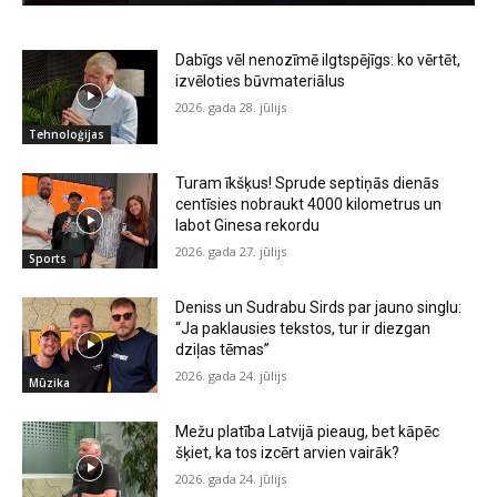
Dabīgs vēl nenozīmē ilgtspējīgs: ko vērtēt,
izvēloties būvmateriālus
2026. gada 28. jūlijs
Tehnoloģijas
Turam īkšķus! Sprude septiņās dienās
centīsies nobraukt 4000 kilometrus un
labot Ginesa rekordu
2026. gada 27. jūlijs
Sports
Deniss un Sudrabu Sirds par jauno singlu:
“Ja paklausies tekstos, tur ir diezgan
dziļas tēmas”
2026. gada 24. jūlijs
Mūzika
Mežu platība Latvijā pieaug, bet kāpēc
šķiet, ka tos izcērt arvien vairāk?
2026. gada 24. jūlijs