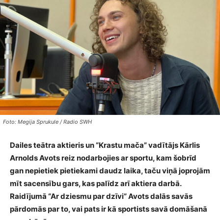
Foto: Megija Sprukule / Radio SWH
Dailes teātra aktieris un “Krastu mača” vadītājs Kārlis
Arnolds Avots reiz nodarbojies ar sportu, kam šobrīd
gan nepietiek pietiekami daudz laika, taču viņā joprojām
mīt sacensību gars, kas palīdz arī aktiera darbā.
Raidījumā “Ar dziesmu par dzīvi” Avots dalās savās
pārdomās par to, vai pats ir kā sportists savā domāšanā