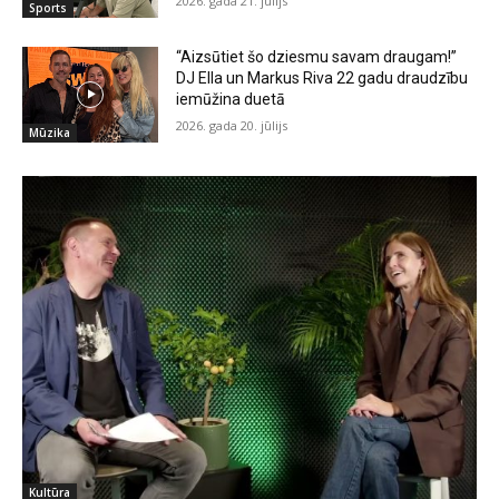
2026. gada 21. jūlijs
Sports
“Aizsūtiet šo dziesmu savam draugam!”
DJ Ella un Markus Riva 22 gadu draudzību
iemūžina duetā
2026. gada 20. jūlijs
Mūzika
Kultūra