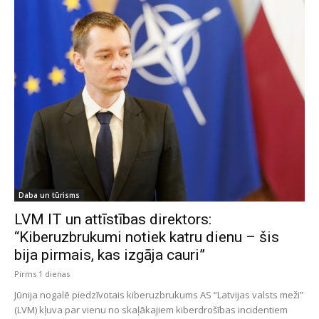
Daba un tūrisms
LVM IT un attīstības direktors:
“Kiberuzbrukumi notiek katru dienu – šis
bija pirmais, kas izgāja cauri”
Pirms 1 dienas
Jūnija nogalē piedzīvotais kiberuzbrukums AS “Latvijas valsts meži”
(LVM) kļuva par vienu no skaļākajiem kiberdrošības incidentiem