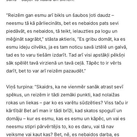
“Reizēm gan esmu arī bikls un šaubos ļoti daudz –
neesmu tā kā pārliecināts, bet es nebaidos pats sevi
piedāvāt, es nebaidos, tā teikt, ielauzties pa logu un
mēģināt sagrābt,” stāsta aktieris, “Es gribu domāt, ka es
esmu ideju cilvēks, ja es tam noticu savā iztēlē un galvā,
tad es to varu tiešām izdarīt. Tad arī visi apstākļi pēkšņi
sāk spēlēt tavā virzienā un tavā ceļā. Tāpēc to ir vērts
darīt, bet to var arī reizēm pazaudēt.”
Viņš turpina: “Skaidrs, ka ne vienmēr sanāk atrast sevī
spēkus, un reizēm ir tādi zemāki punkti, kad nolaižas
rokas un liekas – par ko es varētu sūdzēties? Viss taču ir
kārtībā! Bet arī man ir tādi brīži, kad skatos spogulī un
domāju – kur es esmu, kas es esmu un kāpēc, un vai es
neesmu stipri pārvērtējis to, ko es daru, vai tā nav
veiksme vai kaut kas? Bet, nē, es nebaidos darba, es