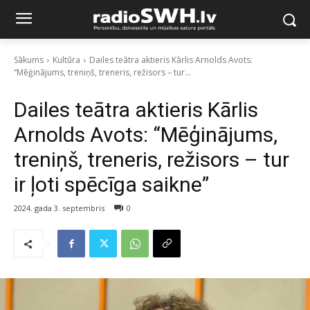
Sākums
Kultūra
Dailes teātra aktieris Kārlis Arnolds Avots:
“Mēģinājums, treniņš, treneris, režisors – tur...
Dailes teātra aktieris Kārlis
Arnolds Avots: “Mēģinājums,
treniņš, treneris, režisors – tur
ir ļoti spēcīga saikne”
2024. gada 3. septembris
0