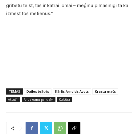
gribētu teikt, tas ir katrai lomai – mēģinu pilnasinīgi tā kā
izmest tos metienus.”
TĒMAS
Dailes teātris
Kārlis Arnolds Avots
Krastu mačs
Aktuāli
Ar dziesmu par dzīvi
Kultūra