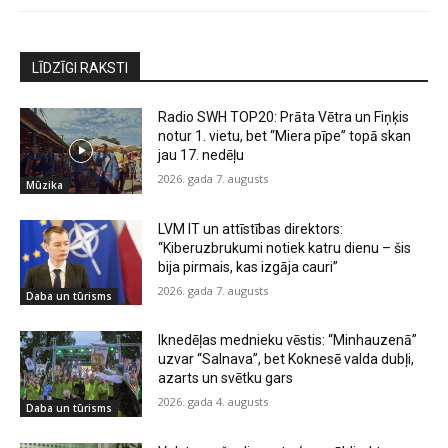
LĪDZĪGI RAKSTI
Radio SWH TOP20: Prāta Vētra un Fiņķis
notur 1. vietu, bet “Miera pīpe” topā skan
jau 17. nedēļu
2026. gada 7. augusts
Mūzika
LVM IT un attīstības direktors:
“Kiberuzbrukumi notiek katru dienu – šis
bija pirmais, kas izgāja cauri”
2026. gada 7. augusts
Daba un tūrisms
Iknedēļas mednieku vēstis: “Minhauzenā”
uzvar “Salnava”, bet Koknesē valda dubļi,
azarts un svētku gars
2026. gada 4. augusts
Daba un tūrisms