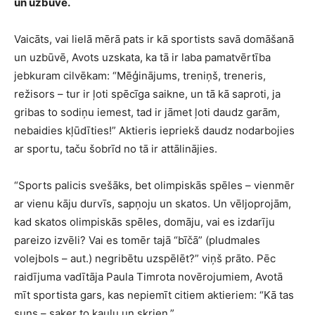
un uzbūvē.
Vaicāts, vai lielā mērā pats ir kā sportists savā domāšanā
un uzbūvē, Avots uzskata, ka tā ir laba pamatvērtība
jebkuram cilvēkam: “Mēģinājums, treniņš, treneris,
režisors – tur ir ļoti spēcīga saikne, un tā kā saproti, ja
gribas to sodiņu iemest, tad ir jāmet ļoti daudz garām,
nebaidies kļūdīties!” Aktieris iepriekš daudz nodarbojies
ar sportu, taču šobrīd no tā ir attālinājies.
“Sports palicis svešāks, bet olimpiskās spēles – vienmēr
ar vienu kāju durvīs, sapņoju un skatos. Un vēljoprojām,
kad skatos olimpiskās spēles, domāju, vai es izdarīju
pareizo izvēli? Vai es tomēr tajā “bīčā” (pludmales
volejbols – aut.) negribētu uzspēlēt?” viņš prāto. Pēc
raidījuma vadītāja Paula Timrota novērojumiem, Avotā
mīt sportista gars, kas nepiemīt citiem aktieriem: “Kā tas
suns – saķer to kaulu un skrien.”