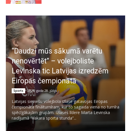
“Daudzi mūs sākumā varētu
nenovērtēt” – volejboliste
Levinska tic Latvijas izredzēm
Eiropas čempionātā
2026. gada 28. jūlijs
Sports
Latvijas sieviešu volejbola izlase gatavojas Eiropas
čempionāta finālturnīram, kur to sagaida viena no turnīra
spēcīgākajām grupām. Izlases līdere Marta Levinska
raidījumā “Vakara sporta stunda”...