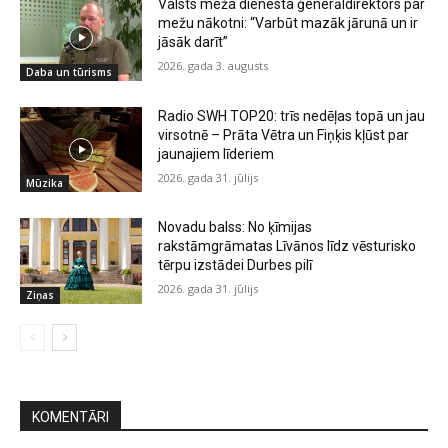
Valsts meža dienesta ģenerāldirektors par
mežu nākotni: “Varbūt mazāk jārunā un ir
jāsāk darīt”
2026. gada 3. augusts
Daba un tūrisms
Radio SWH TOP20: trīs nedēļas topā un jau
virsotnē – Prāta Vētra un Fiņķis kļūst par
jaunajiem līderiem
2026. gada 31. jūlijs
Mūzika
Novadu balss: No ķīmijas
rakstāmgrāmatas Līvānos līdz vēsturisko
tērpu izstādei Durbes pilī
2026. gada 31. jūlijs
Ziņas
KOMENTĀRI