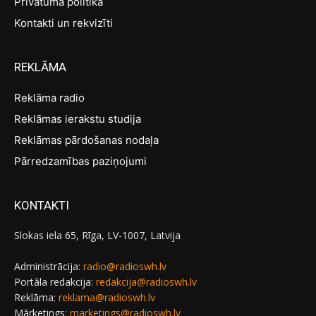
Privātuma politika
Kontakti un rekvizīti
REKLĀMA
Reklāma radio
Reklāmas ierakstu studija
Reklāmas pārdošanas nodaļa
Pārredzamības paziņojumi
KONTAKTI
Slokas iela 65, Rīga, LV-1007, Latvija
Administrācija:
radio@radioswh.lv
Portāla redakcija:
redakcija@radioswh.lv
Reklāma:
reklama@radioswh.lv
Mārketings:
marketings@radioswh.lv