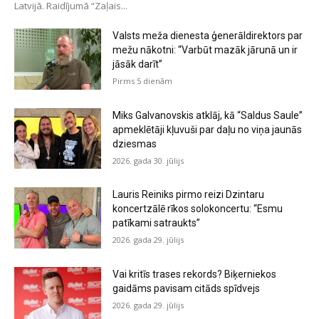
Latvijā. Raidījumā “Zaļais...
Valsts meža dienesta ģenerāldirektors par
mežu nākotni: “Varbūt mazāk jārunā un ir
jāsāk darīt”
Pirms 5 dienām
Miks Galvanovskis atklāj, kā “Saldus Saule”
apmeklētāji kļuvuši par daļu no viņa jaunās
dziesmas
2026. gada 30. jūlijs
Lauris Reiniks pirmo reizi Dzintaru
koncertzālē rīkos solokoncertu: “Esmu
patīkami satraukts”
2026. gada 29. jūlijs
Vai kritīs trases rekords? Biķerniekos
gaidāms pavisam citāds spīdvejs
2026. gada 29. jūlijs