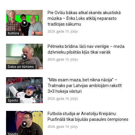
Pie Ovīšu bākas atkal skanēs akustiskā
mūzika – Ēriks Loks atklāj neparasto
tradīcijas sākumu
2026. gada 15. jūlijs
Kultūra
Pētnieks brīdina: lāči nav vienīgie – meža
dzīvnieku pilsētās kļūs tikai vairāk
2026. gada 15. jūlijs
Daba un tūrisms
“Mēs esam maza, bet nikna nācija” –
Tralmaks par Latvijas ambīcijām rakstīt
3×3 hokeja vēsturi
2026. gada 14. jūlijs
Sports
Futbola studija ar Anatoliju Kreipānu:
Pusfinālā tikai bijušās pasaules čempiones
2026. gada 14. jūlijs
Sports