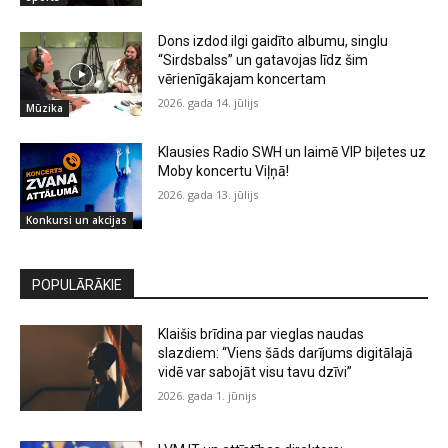
Dons izdod ilgi gaidīto albumu, singlu
“Sirdsbalss” un gatavojas līdz šim
vērienīgākajam koncertam
2026. gada 14. jūlijs
Mūzika
Klausies Radio SWH un laimē VIP biļetes uz
Moby koncertu Viļņā!
2026. gada 13. jūlijs
Konkursi un akcijas
POPULĀRĀKIE
Klaišis brīdina par vieglas naudas
slazdiem: “Viens šāds darījums digitālajā
vidē var sabojāt visu tavu dzīvi”
2026. gada 1. jūnijs