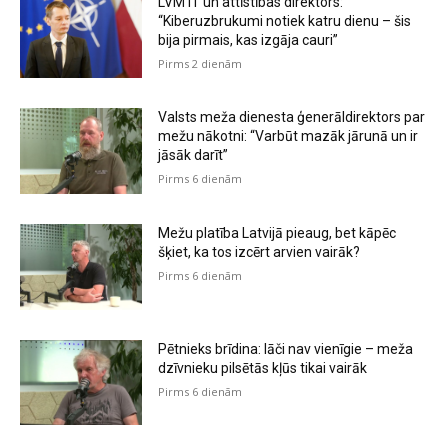
LVM IT un attīstības direktors:
“Kiberuzbrukumi notiek katru dienu – šis
bija pirmais, kas izgāja cauri”
Pirms 2 dienām
Valsts meža dienesta ģenerāldirektors par
mežu nākotni: “Varbūt mazāk jārunā un ir
jāsāk darīt”
Pirms 6 dienām
Mežu platība Latvijā pieaug, bet kāpēc
šķiet, ka tos izcērt arvien vairāk?
Pirms 6 dienām
Pētnieks brīdina: lāči nav vienīgie – meža
dzīvnieku pilsētās kļūs tikai vairāk
Pirms 6 dienām