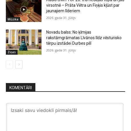
virsotnē – Prāta Vētra un Fiņķis kļūst par
jaunajiem līderiem
2026. gada 31. jūlijs
Mūzika
Novadu balss: No ķīmijas
rakstāmgrāmatas Līvānos līdz vēsturisko
tērpu izstādei Durbes pilī
2026. gada 31. jūlijs
Ziņas
KOMENTĀRI