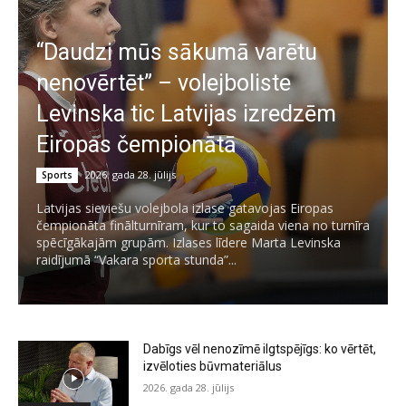
“Daudzi mūs sākumā varētu
nenovērtēt” – volejboliste
Levinska tic Latvijas izredzēm
Eiropas čempionātā
2026. gada 28. jūlijs
Sports
Latvijas sieviešu volejbola izlase gatavojas Eiropas
čempionāta finālturnīram, kur to sagaida viena no turnīra
spēcīgākajām grupām. Izlases līdere Marta Levinska
raidījumā “Vakara sporta stunda”...
Dabīgs vēl nenozīmē ilgtspējīgs: ko vērtēt,
izvēloties būvmateriālus
2026. gada 28. jūlijs