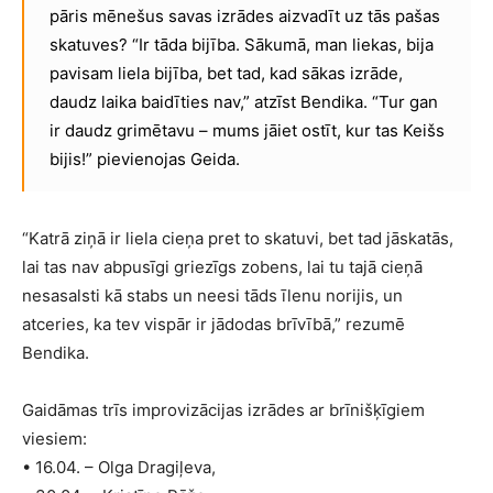
pāris mēnešus savas izrādes aizvadīt uz tās pašas
skatuves? “Ir tāda bijība. Sākumā, man liekas, bija
pavisam liela bijība, bet tad, kad sākas izrāde,
daudz laika baidīties nav,” atzīst Bendika. “Tur gan
ir daudz grimētavu – mums jāiet ostīt, kur tas Keišs
bijis!” pievienojas Geida.
“Katrā ziņā ir liela cieņa pret to skatuvi, bet tad jāskatās,
lai tas nav abpusīgi griezīgs zobens, lai tu tajā cieņā
nesasalsti kā stabs un neesi tāds īlenu norijis, un
atceries, ka tev vispār ir jādodas brīvībā,” rezumē
Bendika.
Gaidāmas trīs improvizācijas izrādes ar brīnišķīgiem
viesiem:
• 16.04. – Olga Dragiļeva,