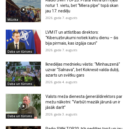
Radio SWH TOP20: Prāta Vētra un Fiņķis
notur 1. vietu, bet “Miera pīpe” topā skan
jau 17. nedēļu
2026. gada 7. augusts
Mūzika
LVM IT un attīstības direktors:
“Kiberuzbrukumi notiek katru dienu – šis
bija pirmais, kas izgāja cauri”
2026. gada 7. augusts
Daba un tūrisms
Iknedēļas mednieku vēstis: “Minhauzenā”
uzvar “Salnava”, bet Koknesē valda dubļi,
azarts un svētku gars
2026. gada 4. augusts
Daba un tūrisms
Valsts meža dienesta ģenerāldirektors par
mežu nākotni: “Varbūt mazāk jārunā un ir
jāsāk darīt”
2026. gada 3. augusts
Daba un tūrisms
Radio SWH TOP20: trīs nedēļas topā un jau