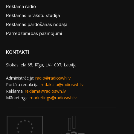
Reklāma radio
Reklāmas ierakstu studija
Reklāmas pārdošanas nodaļa
Pārredzamības paziņojumi
KONTAKTI
Slokas iela 65, Rīga, LV-1007, Latvija
Administrācija:
radio@radioswh.lv
Portāla redakcija:
redakcija@radioswh.lv
Reklāma:
reklama@radioswh.lv
Mārketings:
marketings@radioswh.lv