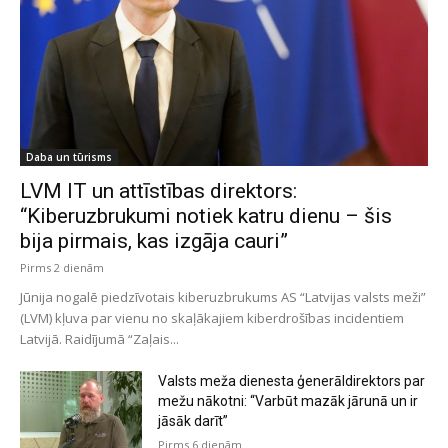
Daba un tūrisms
LVM IT un attīstības direktors:
“Kiberuzbrukumi notiek katru dienu – šis
bija pirmais, kas izgāja cauri”
Pirms 2 dienām
Jūnija nogalē piedzīvotais kiberuzbrukums AS “Latvijas valsts meži”
(LVM) kļuva par vienu no skaļākajiem kiberdrošības incidentiem
Latvijā. Raidījumā “Zaļais...
Valsts meža dienesta ģenerāldirektors par
mežu nākotni: “Varbūt mazāk jārunā un ir
jāsāk darīt”
Pirms 6 dienām