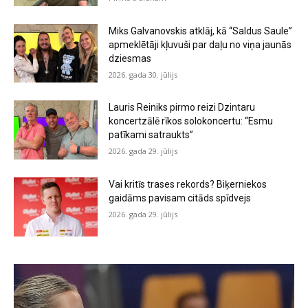
Miks Galvanovskis atklāj, kā “Saldus Saule”
apmeklētāji kļuvuši par daļu no viņa jaunās
dziesmas
2026. gada 30. jūlijs
Lauris Reiniks pirmo reizi Dzintaru
koncertzālē rīkos solokoncertu: “Esmu
patīkami satraukts”
2026. gada 29. jūlijs
Vai kritīs trases rekords? Biķerniekos
gaidāms pavisam citāds spīdvejs
2026. gada 29. jūlijs