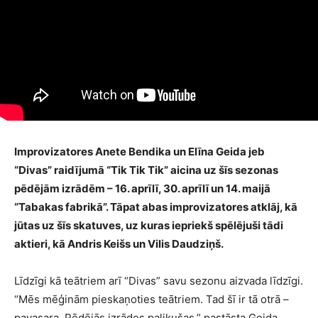
Improvizatores Anete Bendika un Elīna Geida jeb
“Divas” raidījumā “Tik Tik Tik” aicina uz šīs sezonas
pēdējām izrādēm – 16. aprīlī, 30. aprīlī un 14. maijā
“Tabakas fabrikā”. Tāpat abas improvizatores atklāj, kā
jūtas uz šīs skatuves, uz kuras iepriekš spēlējuši tādi
aktieri, kā Andris Keišs un Vilis Daudziņš.
Līdzīgi kā teātriem arī “Divas” savu sezonu aizvada līdzīgi.
“Mēs mēģinām pieskaņoties teātriem. Tad šī ir tā otrā –
pavasara. Pēdējās izrādes palikušas,” pastāsta Geida.