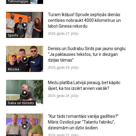
Tehnoloģijas
Turam īkšķus! Sprude septiņās dienās
centīsies nobraukt 4000 kilometrus un
labot Ginesa rekordu
2026. gada 27. jūlijs
Sports
Deniss un Sudrabu Sirds par jauno singlu:
“Ja paklausies tekstos, tur ir diezgan
dziļas tēmas”
2026. gada 24. jūlijs
Mūzika
Mežu platība Latvijā pieaug, bet kāpēc
šķiet, ka tos izcērt arvien vairāk?
2026. gada 24. jūlijs
Daba un tūrisms
“Kur tāds romantiķis varēja gadīties?”
Māris Ozoliņš par “Talantu fabriku”,
dziesmām un dzīvi šodien
2026. gada 23. jūlijs