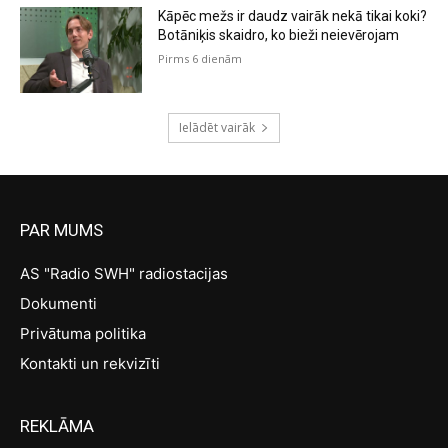
Kāpēc mežs ir daudz vairāk nekā tikai koki?
Botāniķis skaidro, ko bieži neievērojam
Pirms 6 dienām
Ielādēt vairāk
PAR MUMS
AS "Radio SWH" radiostacijas
Dokumenti
Privātuma politika
Kontakti un rekvizīti
REKLĀMA