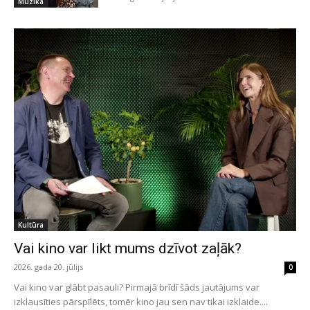
Mūzika
Kultūra
Vai kino var likt mums dzīvot zaļāk?
2026. gada 20. jūlijs
0
Vai kino var glābt pasauli? Pirmajā brīdī šāds jautājums var
izklausīties pārspīlēts, tomēr kino jau sen nav tikai izklaide....