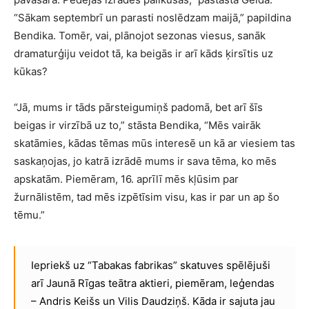
“Sākam septembrī un parasti noslēdzam maijā,” papildina
Bendika. Tomēr, vai, plānojot sezonas viesus, sanāk
dramaturģiju veidot tā, ka beigās ir arī kāds ķirsītis uz
kūkas?
“Jā, mums ir tāds pārsteigumiņš padomā, bet arī šīs
beigas ir virzībā uz to,” stāsta Bendika, “Mēs vairāk
skatāmies, kādas tēmas mūs interesē un kā ar viesiem tas
saskaņojas, jo katrā izrādē mums ir sava tēma, ko mēs
apskatām. Piemēram, 16. aprīlī mēs kļūsim par
žurnālistēm, tad mēs izpētīsim visu, kas ir par un ap šo
tēmu.”
Iepriekš uz “Tabakas fabrikas” skatuves spēlējuši
arī Jaunā Rīgas teātra aktieri, piemēram, leģendas
– Andris Keišs un Vilis Daudziņš. Kāda ir sajuta jau