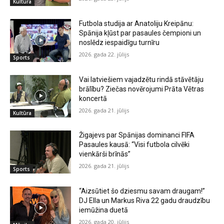
Kultūra
Futbola studija ar Anatoliju Kreipānu:
Spānija kļūst par pasaules čempioni un
noslēdz iespaidīgu turnīru
2026. gada 22. jūlijs
Sports
Vai latviešiem vajadzētu rindā stāvētāju
brālību? Ziečas novērojumi Prāta Vētras
koncertā
2026. gada 21. jūlijs
Kultūra
Žigajevs par Spānijas dominanci FIFA
Pasaules kausā: “Visi futbola cilvēki
vienkārši brīnās”
2026. gada 21. jūlijs
Sports
“Aizsūtiet šo dziesmu savam draugam!”
DJ Ella un Markus Riva 22 gadu draudzību
iemūžina duetā
2026. gada 20. jūlijs