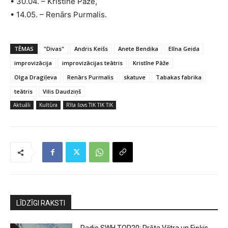
• 30.04. – Kristīne Pāže,
• 14.05. – Renārs Purmalis.
TĒMAS
"Divas"
Andris Keišs
Anete Bendika
Elīna Geida
improvizācija
improvizācijas teātris
Kristīne Pāže
Olga Dragiļeva
Renārs Purmalis
skatuve
Tabakas fabrika
teātris
Vilis Daudziņš
Aktuāli
Kultūra
Rīta šovs TIK TIK TIK
LĪDZĪGI RAKSTI