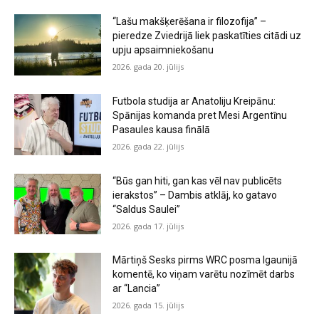
“Lašu makšķerēšana ir filozofija” –
pieredze Zviedrijā liek paskatīties citādi uz
upju apsaimniekošanu
2026. gada 20. jūlijs
Futbola studija ar Anatoliju Kreipānu:
Spānijas komanda pret Mesi Argentīnu
Pasaules kausa finālā
2026. gada 22. jūlijs
“Būs gan hiti, gan kas vēl nav publicēts
ierakstos” – Dambis atklāj, ko gatavo
“Saldus Saulei”
2026. gada 17. jūlijs
Mārtiņš Sesks pirms WRC posma Igaunijā
komentē, ko viņam varētu nozīmēt darbs
ar “Lancia”
2026. gada 15. jūlijs