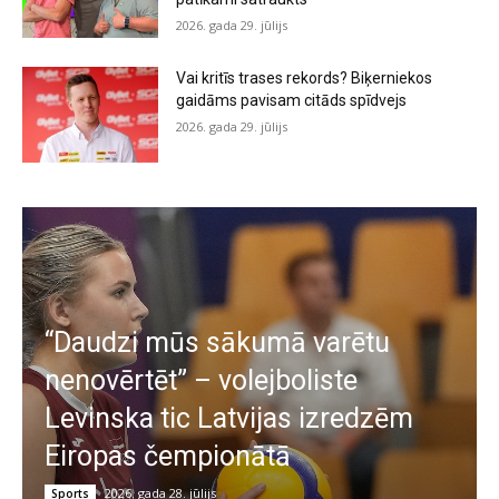
2026. gada 29. jūlijs
Vai kritīs trases rekords? Biķerniekos
gaidāms pavisam citāds spīdvejs
2026. gada 29. jūlijs
“Daudzi mūs sākumā varētu
nenovērtēt” – volejboliste
Levinska tic Latvijas izredzēm
Eiropas čempionātā
2026. gada 28. jūlijs
Sports