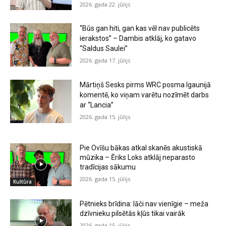
2026. gada 22. jūlijs
“Būs gan hiti, gan kas vēl nav publicēts
ierakstos” – Dambis atklāj, ko gatavo
“Saldus Saulei”
2026. gada 17. jūlijs
Mārtiņš Sesks pirms WRC posma Igaunijā
komentē, ko viņam varētu nozīmēt darbs
ar “Lancia”
2026. gada 15. jūlijs
Pie Ovīšu bākas atkal skanēs akustiskā
mūzika – Ēriks Loks atklāj neparasto
tradīcijas sākumu
2026. gada 15. jūlijs
Kultūra
Pētnieks brīdina: lāči nav vienīgie – meža
dzīvnieku pilsētās kļūs tikai vairāk
2026. gada 15. jūlijs