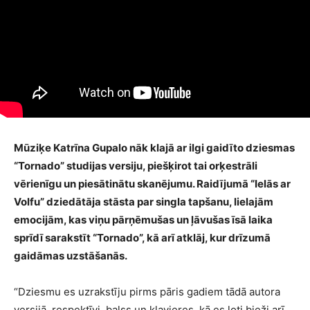
Mūziķe Katrīna Gupalo nāk klajā ar ilgi gaidīto dziesmas
“Tornado” studijas versiju, piešķirot tai orķestrāli
vērienīgu un piesātinātu skanējumu. Raidījumā “Ielās ar
Volfu” dziedātāja stāsta par singla tapšanu, lielajām
emocijām, kas viņu pārņēmušas un ļāvušas īsā laika
sprīdī sarakstīt “Tornado”, kā arī atklāj, kur drīzumā
gaidāmas uzstāšanās.
“Dziesmu es uzrakstīju pirms pāris gadiem tādā autora
versijā, respektīvi, balss un klavieres, kā es ļoti bieži arī