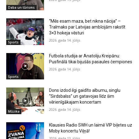
Daba un tūrisms
“Mēs esam maza, bet nikna nācija” –
Tralmaks par Latvijas ambīcijām rakstīt
3×3 hokeja vēsturi
2026. gada 14. jūlijs
Sports
Futbola studija ar Anatoliju Kreipānu:
Pusfinālā tikai bijušās pasaules čempiones
2026. gada 14. jūlijs
Sports
Dons izdod ilgi gaidīto albumu, singlu
“Sirdsbalss” un gatavojas līdz šim
vērienīgākajam koncertam
2026. gada 14. jūlijs
Mūzika
Klausies Radio SWH un laimē VIP biļetes uz
Moby koncertu Viļņā!
2026. gada 13. jūlijs