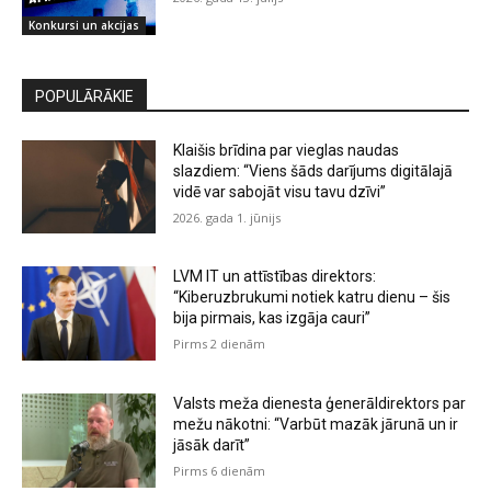
Konkursi un akcijas
POPULĀRĀKIE
Klaišis brīdina par vieglas naudas
slazdiem: “Viens šāds darījums digitālajā
vidē var sabojāt visu tavu dzīvi”
2026. gada 1. jūnijs
LVM IT un attīstības direktors:
“Kiberuzbrukumi notiek katru dienu – šis
bija pirmais, kas izgāja cauri”
Pirms 2 dienām
Valsts meža dienesta ģenerāldirektors par
mežu nākotni: “Varbūt mazāk jārunā un ir
jāsāk darīt”
Pirms 6 dienām