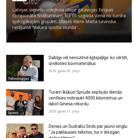
Latvijas sieviešu volejbola izlase gatavojas Eiropas
čempionāta finālturnīram, kur to sagaida viena no turnīra
spēcīgākajām grupām. Izlases līdere Marta Levinska
raidījumā “Vakara sporta stunda”...
Dabīgs vēl nenozīmē ilgtspējīgs: ko vērtēt,
izvēloties būvmateriālus
2026. gada 28. jūlijs
Tehnoloģijas
Turam īkšķus! Sprude septiņās dienās
centīsies nobraukt 4000 kilometrus un
labot Ginesa rekordu
2026. gada 27. jūlijs
Sports
Deniss un Sudrabu Sirds par jauno singlu:
“Ja paklausies tekstos, tur ir diezgan