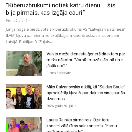
“Kiberuzbrukumi notiek katru dienu – šis
bija pirmais, kas izgāja cauri”
Pirms 2 dienām
Jūnija nogalē piedzīvotais kiberuzbrukums AS “Latvijas valsts meži”
(LVM) kļuva par vienu no skaļākajiem kiberdrošības incidentiem
Latvijā. Raidījumā “Zaļais...
Valsts meža dienesta ģenerāldirektors par
mežu nākotni: “Varbūt mazāk jārunā un ir
jāsāk darīt”
Pirms 6 dienām
Miks Galvanovskis atklāj, kā “Saldus Saule”
apmeklētāji kļuvuši par daļu no viņa jaunās
dziesmas
2026. gada 30. jūlijs
Lauris Reiniks pirmo reizi Dzintaru
koncertzālē rīkos solokoncertu: “Esmu
patīkami satraukts”