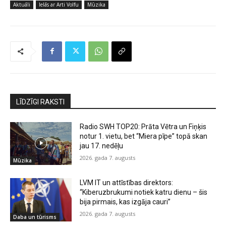
Aktuāli
Ielās ar Arti Volfu
Mūzika
LĪDZĪGI RAKSTI
Radio SWH TOP20: Prāta Vētra un Fiņķis
notur 1. vietu, bet “Miera pīpe” topā skan
jau 17. nedēļu
2026. gada 7. augusts
Mūzika
LVM IT un attīstības direktors:
“Kiberuzbrukumi notiek katru dienu – šis
bija pirmais, kas izgāja cauri”
2026. gada 7. augusts
Daba un tūrisms