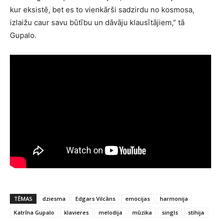
kur eksistē, bet es to vienkārši sadzirdu no kosmosa,
izlaižu caur savu būtību un dāvāju klausītājiem,” tā
Gupalo.
TĒMAS
dziesma
Edgars Vilcāns
emocijas
harmonija
Katrīna Gupalo
klavieres
melodija
mūzika
singls
stihija