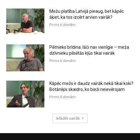
Mežu platība Latvijā pieaug, bet kāpēc
šķiet, ka tos izcērt arvien vairāk?
Pirms 6 dienām
Pētnieks brīdina: lāči nav vienīgie – meža
dzīvnieku pilsētās kļūs tikai vairāk
Pirms 6 dienām
Kāpēc mežs ir daudz vairāk nekā tikai koki?
Botāniķis skaidro, ko bieži neievērojam
Pirms 6 dienām
Ielādēt vairāk