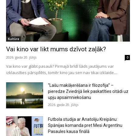
Kultūra
Vai kino var likt mums dzīvot zaļāk?
2026. gada 20. jūlijs
0
Vai kino var glābt pasauli? Pirmajā brīdī šāds jautājums var
izklausīties pārspīlēts, tomēr kino jau sen nav tikai izklaide....
“Lašu makšķerēšana ir filozofija” –
pieredze Zviedrijā liek paskatīties citādi uz
upju apsaimniekošanu
2026. gada 20. jūlijs
Futbola studija ar Anatoliju Kreipānu:
Spānijas komanda pret Mesi Argentīnu
Pasaules kausa finālā