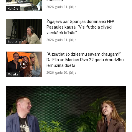
2026. gada 21. jūlijs
Kultūra
Žigajevs par Spānijas dominanci FIFA
Pasaules kausā: “Visi futbola cilvēki
vienkārši brīnās”
2026. gada 21. jūlijs
Sports
“Aizsūtiet šo dziesmu savam draugam!”
DJ Ella un Markus Riva 22 gadu draudzību
iemūžina duetā
2026. gada 20. jūlijs
Mūzika