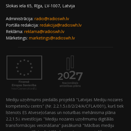
Slokas iela 65, Rīga, LV-1007, Latvija
Administrācija:
radio@radioswh.lv
Portāla redakcija:
redakcija@radioswh.lv
Reklāma:
reklama@radioswh.lv
Mārketings:
marketings@radioswh.lv
Mediju uzņēmums piedalās projektā "Latvijas Mediju nozares
kompetenču centrs" (Nr. 2.2.1.5.i.0/2/24/A/CFLA/001), kurš tiek
īstenots ES Atveseļošanas un noturības mehānisma plāna
2.2.1.5.i. investīcijas "Mediju nozares uzņēmumu digitālās
transformācijas veicināšana" pasākumā "Mācības mediju