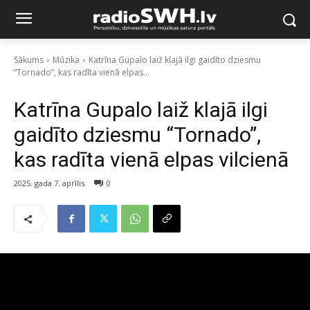
Sākums
Mūzika
Katrīna Gupalo laiž klajā ilgi gaidīto dziesmu
“Tornado”, kas radīta vienā elpas...
Katrīna Gupalo laiž klajā ilgi
gaidīto dziesmu “Tornado”,
kas radīta vienā elpas vilcienā
2025. gada 7. aprīlis
0