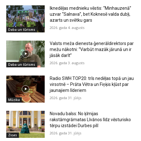
Iknedēļas mednieku vēstis: “Minhauzenā”
uzvar “Salnava”, bet Koknesē valda dubļi,
azarts un svētku gars
2026. gada 4. augusts
Daba un tūrisms
Valsts meža dienesta ģenerāldirektors par
mežu nākotni: “Varbūt mazāk jārunā un ir
jāsāk darīt”
2026. gada 3. augusts
Daba un tūrisms
Radio SWH TOP20: trīs nedēļas topā un jau
virsotnē – Prāta Vētra un Fiņķis kļūst par
jaunajiem līderiem
2026. gada 31. jūlijs
Mūzika
Novadu balss: No ķīmijas
rakstāmgrāmatas Līvānos līdz vēsturisko
tērpu izstādei Durbes pilī
2026. gada 31. jūlijs
Ziņas