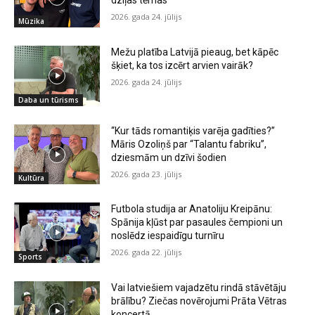
dziļas tēmas”
2026. gada 24. jūlijs
Mūzika
Mežu platība Latvijā pieaug, bet kāpēc
šķiet, ka tos izcērt arvien vairāk?
2026. gada 24. jūlijs
Daba un tūrisms
“Kur tāds romantiķis varēja gadīties?”
Māris Ozoliņš par “Talantu fabriku”,
dziesmām un dzīvi šodien
2026. gada 23. jūlijs
Kultūra
Futbola studija ar Anatoliju Kreipānu:
Spānija kļūst par pasaules čempioni un
noslēdz iespaidīgu turnīru
2026. gada 22. jūlijs
Sports
Vai latviešiem vajadzētu rindā stāvētāju
brālību? Ziečas novērojumi Prāta Vētras
koncertā