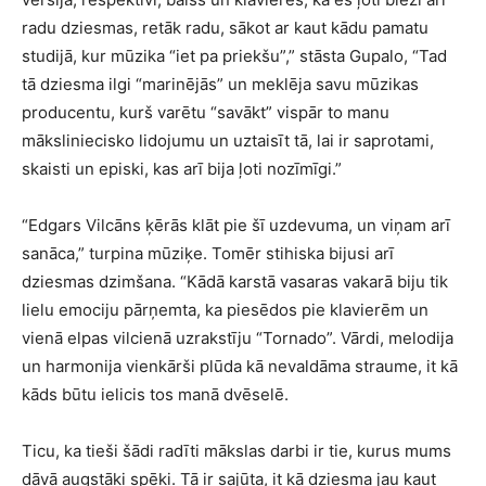
radu dziesmas, retāk radu, sākot ar kaut kādu pamatu
studijā, kur mūzika “iet pa priekšu”,” stāsta Gupalo, “Tad
tā dziesma ilgi “marinējās” un meklēja savu mūzikas
producentu, kurš varētu “savākt” vispār to manu
māksliniecisko lidojumu un uztaisīt tā, lai ir saprotami,
skaisti un episki, kas arī bija ļoti nozīmīgi.”
“Edgars Vilcāns ķērās klāt pie šī uzdevuma, un viņam arī
sanāca,” turpina mūziķe. Tomēr stihiska bijusi arī
dziesmas dzimšana. “Kādā karstā vasaras vakarā biju tik
lielu emociju pārņemta, ka piesēdos pie klavierēm un
vienā elpas vilcienā uzrakstīju “Tornado”. Vārdi, melodija
un harmonija vienkārši plūda kā nevaldāma straume, it kā
kāds būtu ielicis tos manā dvēselē.
Ticu, ka tieši šādi radīti mākslas darbi ir tie, kurus mums
dāvā augstāki spēki. Tā ir sajūta, it kā dziesma jau kaut