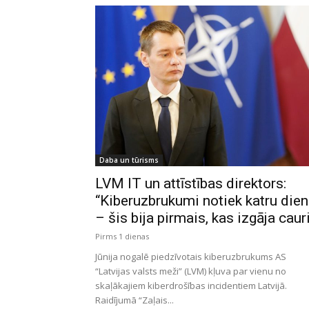
Daba un tūrisms
LVM IT un attīstības direktors:
“Kiberuzbrukumi notiek katru die
– šis bija pirmais, kas izgāja caur
Pirms 1 dienas
Jūnija nogalē piedzīvotais kiberuzbrukums AS
“Latvijas valsts meži” (LVM) kļuva par vienu no
skaļākajiem kiberdrošības incidentiem Latvijā.
Raidījumā “Zaļais...