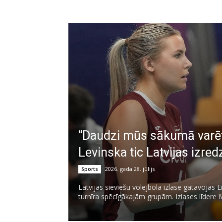
“Daudzi mūs sākumā varētu
Levinska tic Latvijas izr
2026. gada 28. jūlijs
Sports
Latvijas sieviešu volejbola izlase gatavojas 
turnīra spēcīgākajām grupām. Izlases līdere 