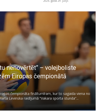
2026. gada 29. jūlijs
 nenovērtēt” – volejboliste
edzēm Eiropas čempionātā
Eiropas čempionāta finālturnīram, kur to sagaida viena no
Marta Levinska raidījumā “Vakara sporta stunda”...