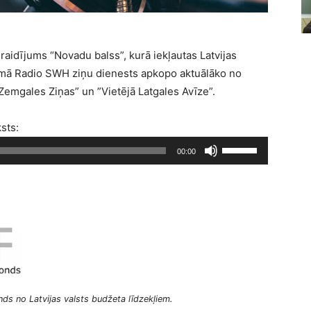
raidījums “Novadu balss”, kurā iekļautas Latvijas
jumā Radio SWH ziņu dienests apkopo aktuālāko no
Zemgales Ziņas” un ”Vietējā Latgales Avīze”.
ksts:
L
00:00
i
e
t
o
j
i
e
t
ds no Latvijas valsts budžeta līdzekļiem.
a