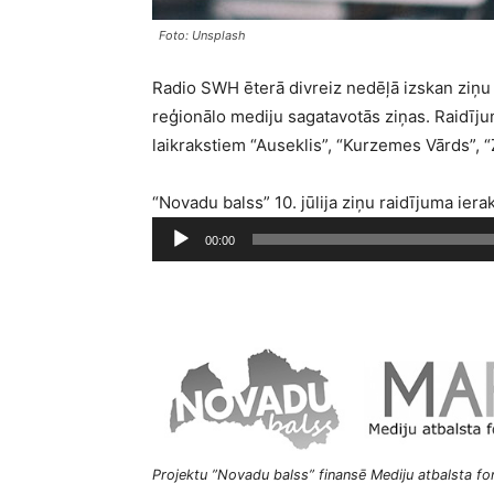
Foto: Unsplash
Radio SWH ēterā divreiz nedēļā izskan ziņu 
reģionālo mediju sagatavotās ziņas. Raidī
laikrakstiem “Auseklis”, “Kurzemes Vārds”, “
“Novadu balss” 10. jūlija ziņu raidījuma iera
A
00:00
u
d
i
o
a
t
s
k
Projektu ”Novadu balss” finansē Mediju atbalsta fon
a