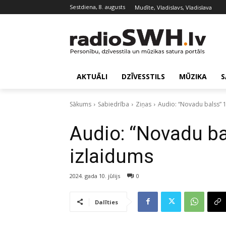
sestdiena, 8. augusts
Mudīte, Vladislavs, Vladislava
AKTUĀLI
DZĪVESSTILS
MŪZIKA
S
Sākums
Sabiedrība
Ziņas
Audio: “Novadu balss” 10
Audio: “Novadu bal
izlaidums
2024. gada 10. jūlijs
0
Dalīties