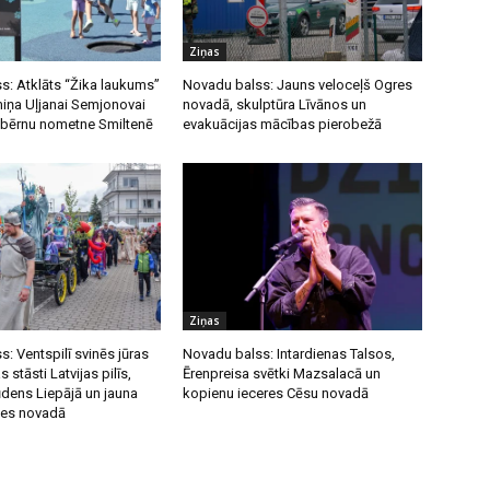
b
u
Ziņas
l
s: Atklāts “Žika laukums”
Novadu balss: Jauns veloceļš Ogres
t
miņa Uļjanai Semjonovai
novadā, skulptūra Līvānos un
 bērnu nometne Smiltenē
evakuācijas mācības pierobežā
i
ņ
u
t
a
u
s
Ziņas
t
: Ventspilī svinēs jūras
Novadu balss: Intardienas Talsos,
i
s stāsti Latvijas pilīs,
Ērenpreisa svētki Mazsalacā un
ņ
ūdens Liepājā un jauna
kopienu ieceres Cēsu novadā
u
nes novadā
s
,