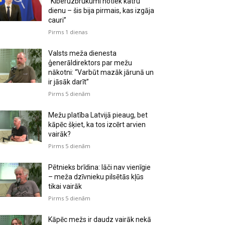
“Kiberuzbrukumi notiek katru
dienu – šis bija pirmais, kas izgāja
cauri”
Pirms 1 dienas
Valsts meža dienesta
ģenerāldirektors par mežu
nākotni: “Varbūt mazāk jārunā un
ir jāsāk darīt”
Pirms 5 dienām
Mežu platība Latvijā pieaug, bet
kāpēc šķiet, ka tos izcērt arvien
vairāk?
Pirms 5 dienām
Pētnieks brīdina: lāči nav vienīgie
– meža dzīvnieku pilsētās kļūs
tikai vairāk
Pirms 5 dienām
Kāpēc mežs ir daudz vairāk nekā