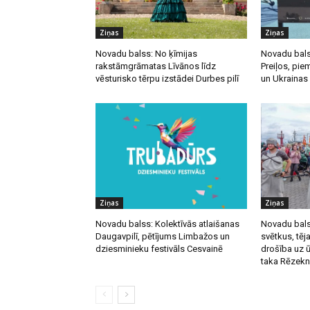
Ziņas
Ziņas
Novadu balss: No ķīmijas
Novadu bals
rakstāmgrāmatas Līvānos līdz
Preiļos, pie
vēsturisko tērpu izstādei Durbes pilī
un Ukrainas
Ziņas
Ziņas
Novadu balss: Kolektīvās atlaišanas
Novadu balss
Daugavpilī, pētījums Limbažos un
svētkus, tēja
dziesminieku festivāls Cesvainē
drošība uz 
taka Rēzek