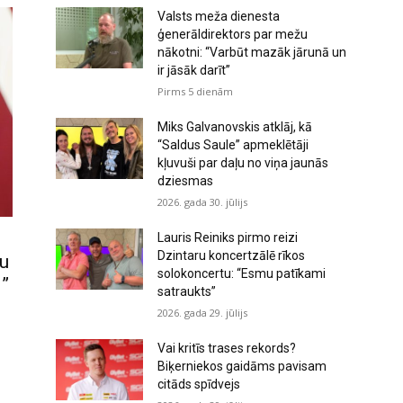
s
Valsts meža dienesta
a
ģenerāldirektors par mežu
m
nākotni: “Varbūt mazāk jārunā un
ir jāsāk darīt”
a
Pirms 5 dienām
z
i
Miks Galvanovskis atklāj, kā
n
“Saldus Saule” apmeklētāji
kļuvuši par daļu no viņa jaunās
ā
dziesmas
t
2026. gada 30. jūlijs
u
s
Lauris Reiniks pirmo reizi
Dzintaru koncertzālē rīkos
nu
k
solokoncertu: “Esmu patīkami
i”
a
satraukts”
ļ
2026. gada 29. jūlijs
u
Vai kritīs trases rekords?
m
Biķerniekos gaidāms pavisam
u
citāds spīdvejs
.