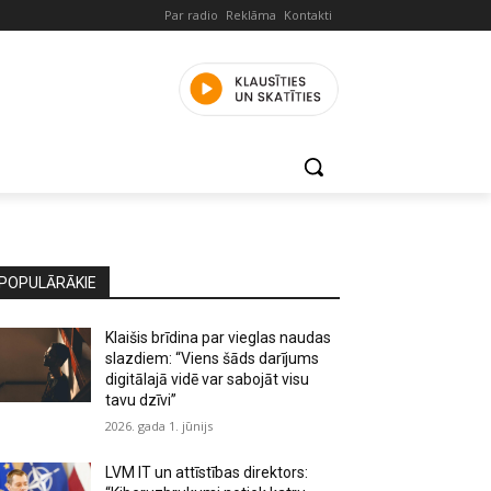
Par radio
Reklāma
Kontakti
POPULĀRĀKIE
Klaišis brīdina par vieglas naudas
slazdiem: “Viens šāds darījums
digitālajā vidē var sabojāt visu
tavu dzīvi”
2026. gada 1. jūnijs
LVM IT un attīstības direktors: