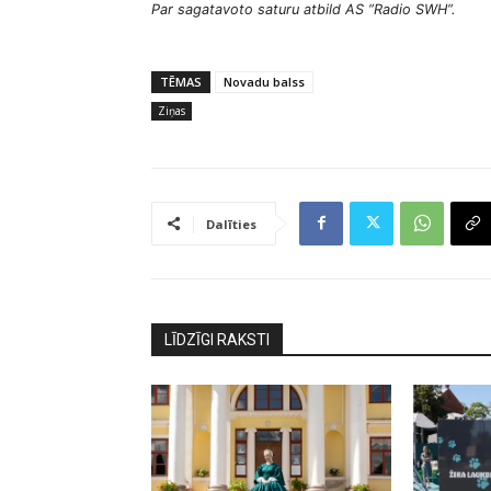
Par sagatavoto saturu atbild AS ”Radio SWH”.
ņ
o
t
TĒMAS
Novadu balss
ā
Ziņas
j
s
Dalīties
LĪDZĪGI RAKSTI